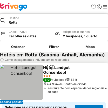
Favoritos
Iniciar
Me
Destino
Rotta
Check-in/out
Hóspedes e quartos
Escolha as datas
2 hóspedes, 1 quarto.
Ordenar
Filtrar
Mapa
Hotéis em Rotta (Saxónia-Anhalt, Alemanha)
Como os pagamentos influenciam os resultados
Hotel Landgut
Partilhar
Adicionar aos favoritos
Ochsenkopf
Ver preços
3 Estrelas
8,0
Muito boa
531
a 4.9 km de Centro da cidade
Restaurante com especialidades regionais e
de caça
Escolha popular
Selecione as datas para ver os preços