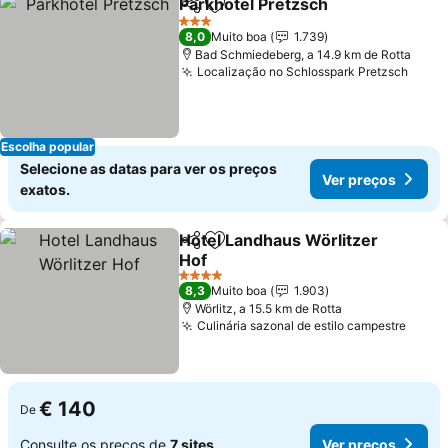
Parkhotel Pretzsch
Partilhar
Adicionar aos favoritos
Ver pr
3 Estrelas
8,0
Muito boa
1.739
Bad Schmiedeberg, a 14.9 km de Rotta
Localização no Schlosspark Pretzsch
Ver 
Escolha popular
Selecione as datas para ver os preços
Ver preços
exatos.
Hotel Landhaus Wörlitzer
Partilhar
Adicionar aos favoritos
Hof
Ver preços
4 Estrelas
8,3
Muito boa
1.903
Wörlitz, a 15.5 km de Rotta
Culinária sazonal de estilo campestre
Ver p
€ 140
De
Consulte os preços de
7 sites
Ver preços