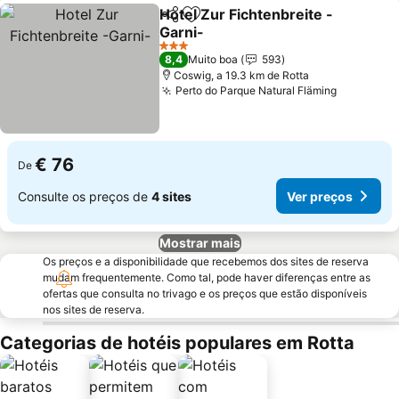
Hotel Zur Fichtenbreite -
Partilhar
Adicionar aos favoritos
Garni-
Ver preços
3 Estrelas
8,4
Muito boa
593
Coswig, a 19.3 km de Rotta
Perto do Parque Natural Fläming
Ver preç
€ 76
De
Consulte os preços de
4 sites
Ver preços
Mostrar mais
Os preços e a disponibilidade que recebemos dos sites de reserva
mudam frequentemente. Como tal, pode haver diferenças entre as
ofertas que consulta no trivago e os preços que estão disponíveis
nos sites de reserva.
Categorias de hotéis populares em Rotta