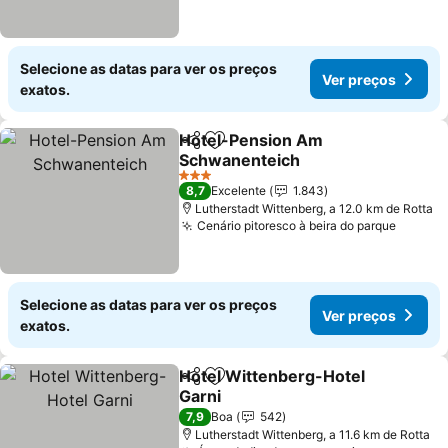
Selecione as datas para ver os preços
Ver preços
exatos.
Hotel-Pension Am
Partilhar
Adicionar aos favoritos
Schwanenteich
Ver preços
3 Estrelas
8,7
Excelente
1.843
Lutherstadt Wittenberg, a 12.0 km de Rotta
Cenário pitoresco à beira do parque
Ver pr
Selecione as datas para ver os preços
Ver preços
exatos.
Hotel Wittenberg-Hotel
Partilhar
Adicionar aos favoritos
Garni
Ver preços
7,9
Boa
542
Lutherstadt Wittenberg, a 11.6 km de Rotta