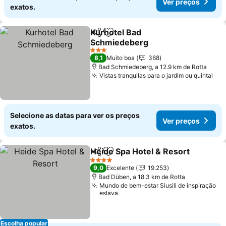
Ver preços
exatos.
Kurhotel Bad
Partilhar
Adicionar aos favoritos
Schmiedeberg
Ver preços
3 Estrelas
8,1
Muito boa
368
Bad Schmiedeberg, a 12.9 km de Rotta
Vistas tranquilas para o jardim ou quintal
Ver
Selecione as datas para ver os preços
Ver preços
exatos.
Heide Spa Hotel & Resort
Partilhar
Adicionar aos favoritos
V
4 Estrelas
9,0
Excelente
19.253
Bad Düben, a 18.3 km de Rotta
Mundo de bem-estar Siusili de inspiração
eslava
Escolha popular