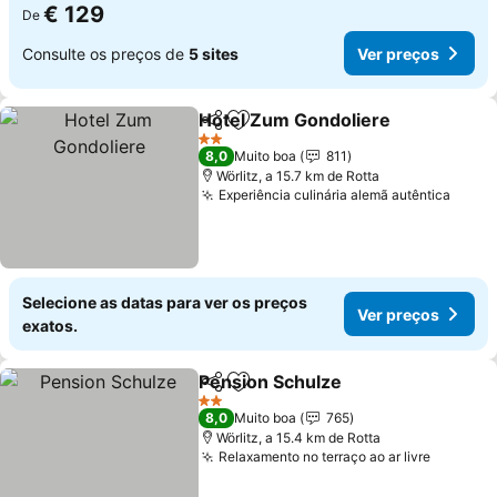
€ 129
De
Consulte os preços de
5 sites
Ver preços
Hotel Zum Gondoliere
Partilhar
Adicionar aos favoritos
Ver 
2 Estrelas
8,0
Muito boa
811
Wörlitz, a 15.7 km de Rotta
Experiência culinária alemã autêntica
Ver p
Selecione as datas para ver os preços
Ver preços
exatos.
Pension Schulze
Partilhar
Adicionar aos favoritos
Ver preço
2 Estrelas
8,0
Muito boa
765
Wörlitz, a 15.4 km de Rotta
Relaxamento no terraço ao ar livre
Ver pre