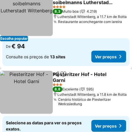
soibelmanns Lutherstadt
Wittenberg
Ver preços
4 Estrelas
8,3
Muito boa
4.219
Lutherstadt Wittenberg, a 11.7 km de Rotta
Restaurante aconchegante com lareira
Ver 
Escolha popular
€ 94
De
Consulte os preços de
13 sites
Ver preços
Piesteritzer Hof - Hotel
Partilhar
Adicionar aos favoritos
Garni
Ver preços
3 Estrelas
8,8
Excelente
595
Lutherstadt Wittenberg, a 11.8 km de Rotta
Cenário histórico de Piesteritzer
Werkssiedlung
Selecione as datas para ver os preços
Ver preços
exatos.