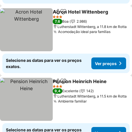
Acron Hotel Wittenberg
Partilhar
Adicionar aos favoritos
Ve
3 Estrelas
7,6
Boa
2.986
Lutherstadt Wittenberg, a 11.8 km de Rotta
Acomodação ideal para famílias
Ver preço
Selecione as datas para ver os preços
Ver preços
exatos.
Pension Heinrich Heine
Partilhar
Adicionar aos favoritos
Ve
3 Estrelas
9,4
Excelente
142
Lutherstadt Wittenberg, a 11.5 km de Rotta
Ambiente familiar
Ver preços
Selecione as datas para ver os preços