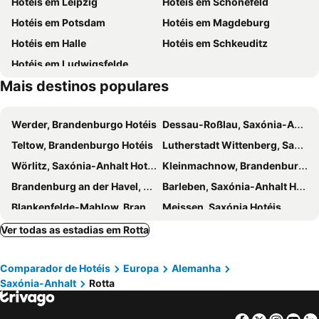
Hotéis em Leipzig
Hotéis em Schönefeld
Schloss Pretzsch
Nikolaikirche
Hotéis em Potsdam
Hotéis em Magdeburg
Wasserturm Treuenbrietzen
Wintergartenhochhaus
Hotéis em Halle
Hotéis em Schkeuditz
Leipziger Buchmesse
Paunsdorf Center
Hotéis em Ludwigsfelde
Fregehaus
Oper Leipzig
Mais destinos populares
Böhlitz-Ehrenberg
Werder, Brandenburgo Hotéis
Dessau-Roßlau, Saxónia-Anhalt Hotéis
Teltow, Brandenburgo Hotéis
Lutherstadt Wittenberg, Saxónia-Anhalt Hotéis
Wörlitz, Saxónia-Anhalt Hotéis
Kleinmachnow, Brandenburgo Hotéis
Brandenburg an der Havel, Brandenburgo Hotéis
Barleben, Saxónia-Anhalt Hotéis
Blankenfelde-Mahlow, Brandenburgo Hotéis
Meissen, Saxónia Hotéis
Bad Düben, Saxónia Hotéis
Bitterfeld-Wolfen, Saxónia-Anhalt Hotéis
Ver todas as estadias em Rotta
Bernburg, Saxónia-Anhalt Hotéis
Riesa, Saxónia Hotéis
Comparador de Hotéis
Europa
Alemanha
Großenhain, Saxónia Hotéis
Lübben, Brandenburgo Hotéis
Saxónia-Anhalt
Rotta
Dallgow-Döberitz, Brandenburgo Hotéis
Radeburg, Saxónia Hotéis
Kemberg, Saxónia-Anhalt Hotéis
Coswig, Saxónia-Anhalt Hotéis