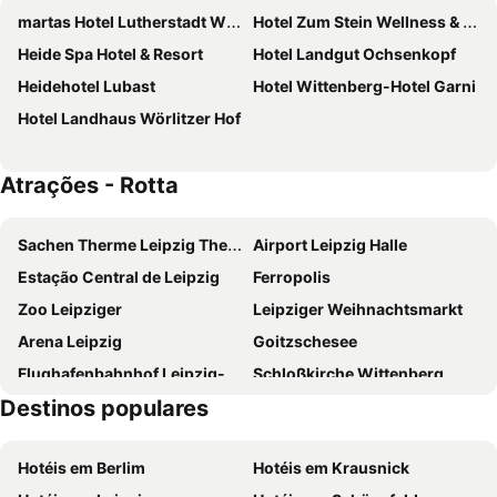
martas Hotel Lutherstadt Wittenberg
Hotel Zum Stein Wellness & Genuss Resort
Heide Spa Hotel & Resort
Hotel Landgut Ochsenkopf
Heidehotel Lubast
Hotel Wittenberg-Hotel Garni
Hotel Landhaus Wörlitzer Hof
Atrações - Rotta
Sachen Therme Leipzig Thermal Spa
Airport Leipzig Halle
Estação Central de Leipzig
Ferropolis
Zoo Leipziger
Leipziger Weihnachtsmarkt
Arena Leipzig
Goitzschesee
Flughafenbahnhof Leipzig-Halle
Schloßkirche Wittenberg
Destinos populares
Lutherhaus
Cranach-Höfe
Reformationsfest
Wittenberger Weihnachtsmarkt
Hotéis em Berlim
Hotéis em Krausnick
Stadtkirche Wittenberg
Schlossgarten Pretzsch