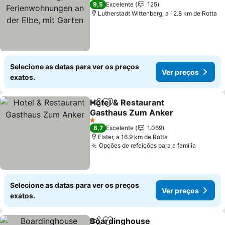
Elbe, mit Garten
Ver preços
9,5
Excelente
125
Lutherstadt Wittenberg, a 12.8 km de Rotta
Selecione as datas para ver os preços
Ver preços
exatos.
Hotel & Restaurant
Partilhar
Adicionar aos favoritos
Gasthaus Zum Anker
Ver preços
1 Estrelas
8,7
Excelente
1.069
Elster, a 16.9 km de Rotta
Opções de refeições para a família
Ver pre
Selecione as datas para ver os preços
Ver preços
exatos.
Boardinghouse