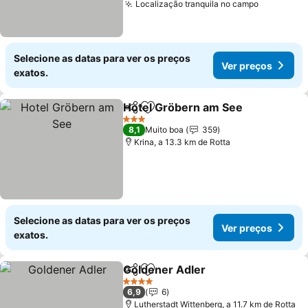
Localização tranquila no campo
Ver preç
Selecione as datas para ver os preços
Ver preços
exatos.
Hotel Gröbern am See
Partilhar
Adicionar aos favoritos
Ver
3 Estrelas
8,1
Muito boa
359
Krina, a 13.3 km de Rotta
Selecione as datas para ver os preços
Ver preços
exatos.
Goldener Adler
Partilhar
Adicionar aos favoritos
Ver preços
4 Estrelas
6,9
6
Lutherstadt Wittenberg, a 11.7 km de Rotta