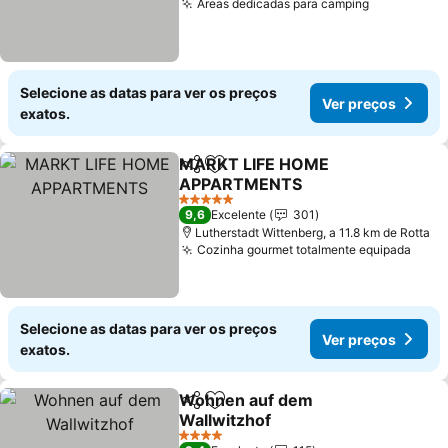
Áreas dedicadas para camping
Ver preço
Selecione as datas para ver os preços
Ver preços
exatos.
MARKT LIFE HOME
Partilhar
Adicionar aos favoritos
APPARTMENTS
Ver preços
5 Estrelas
9,6
Excelente
301
Lutherstadt Wittenberg, a 11.8 km de Rotta
Cozinha gourmet totalmente equipada
Ver 
Selecione as datas para ver os preços
Ver preços
exatos.
Wohnen auf dem
Partilhar
Adicionar aos favoritos
Wallwitzhof
Ver preços
4 Estrelas