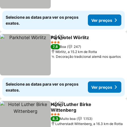
Selecione as datas para ver os preços
Ver preços
exatos.
Parkhotel Wörlitz
Partilhar
Adicionar aos favoritos
Ver preç
3 Estrelas
7,8
Boa
247
Wörlitz, a 15.2 km de Rotta
Decoração tradicional alemã nos quartos
Ve
Selecione as datas para ver os preços
Ver preços
exatos.
Hotel Luther Birke
Partilhar
Adicionar aos favoritos
Wittenberg
Ver preços
3 Estrelas
8,3
Muito boa
1.153
Lutherstadt Wittenberg, a 16.3 km de Rotta