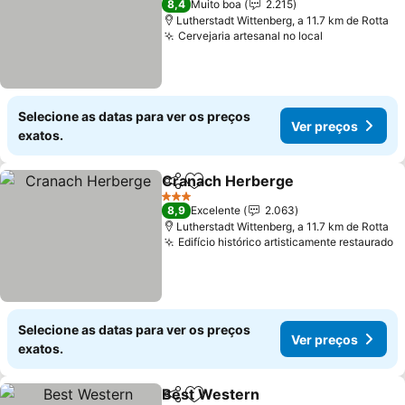
Ver preços
8,4
Muito boa
2.215
Lutherstadt Wittenberg, a 11.7 km de Rotta
Cervejaria artesanal no local
Ver preços
Selecione as datas para ver os preços
Ver preços
exatos.
Cranach Herberge
Partilhar
Adicionar aos favoritos
Ver pre
3 Estrelas
8,9
Excelente
2.063
Lutherstadt Wittenberg, a 11.7 km de Rotta
Edifício histórico artisticamente restaurado
V
Selecione as datas para ver os preços
Ver preços
exatos.
Best Western
Partilhar
Adicionar aos favoritos