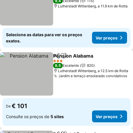
9,4
Excelente
115
Lutherstadt Wittenberg, a 11.9 km de Rotta
Selecione as datas para ver os preços
Ver preços
exatos.
Pension Alabama
Partilhar
Adicionar aos favoritos
Ver preç
3 Estrelas
8,5
Excelente
820
Lutherstadt Wittenberg, a 12.5 km de Rotta
Jardim e terraço ensolarado convidativos
Ve
€ 101
De
Consulte os preços de
5 sites
Ver preços