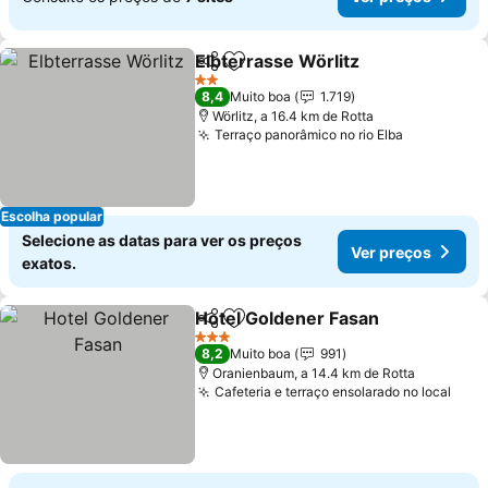
Elbterrasse Wörlitz
Partilhar
Adicionar aos favoritos
Ver pr
2 Estrelas
8,4
Muito boa
1.719
Wörlitz, a 16.4 km de Rotta
Terraço panorâmico no rio Elba
Ver preço
Escolha popular
Selecione as datas para ver os preços
Ver preços
exatos.
Hotel Goldener Fasan
Partilhar
Adicionar aos favoritos
Ver 
3 Estrelas
8,2
Muito boa
991
Oranienbaum, a 14.4 km de Rotta
Cafeteria e terraço ensolarado no local
Ver 