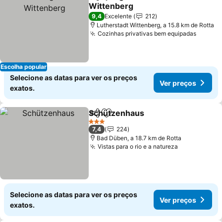
Partilhar
Adicionar aos favoritos
Wittenberg
Ver preços
9,4
Excelente
212
Lutherstadt Wittenberg, a 15.8 km de Rotta
Cozinhas privativas bem equipadas
Ver pr
Escolha popular
Selecione as datas para ver os preços
Ver preços
exatos.
Schützenhaus
Partilhar
Adicionar aos favoritos
Ver preços
3 Estrelas
7,4
224
Bad Düben, a 18.7 km de Rotta
Vistas para o rio e a natureza
Ver preços
Selecione as datas para ver os preços
Ver preços
exatos.