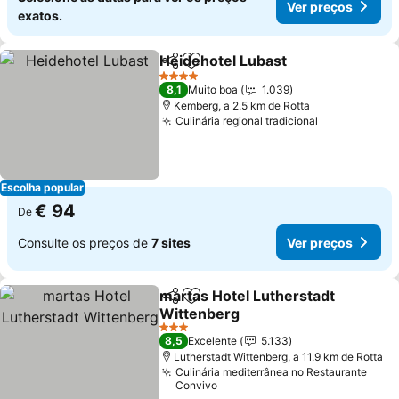
Ver preços
exatos.
Heidehotel Lubast
Partilhar
Adicionar aos favoritos
Ver pre
4 Estrelas
8,1
Muito boa
1.039
Kemberg, a 2.5 km de Rotta
Culinária regional tradicional
Ver preços
Escolha popular
€ 94
De
Consulte os preços de
7 sites
Ver preços
martas Hotel Lutherstadt
Partilhar
Adicionar aos favoritos
Wittenberg
Ver preços
3 Estrelas
8,5
Excelente
5.133
Lutherstadt Wittenberg, a 11.9 km de Rotta
Culinária mediterrânea no Restaurante
Convivo