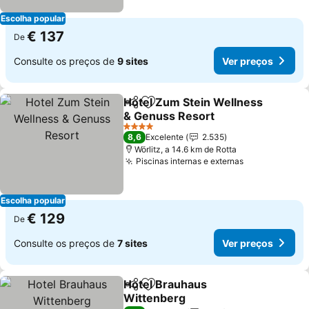
Escolha popular
€ 137
De
Consulte os preços de
9 sites
Ver preços
Hotel Zum Stein Wellness
Partilhar
Adicionar aos favoritos
& Genuss Resort
Ver preços
4 Estrelas
8,6
Excelente
2.535
Wörlitz, a 14.6 km de Rotta
Piscinas internas e externas
Ver preços
Escolha popular
€ 129
De
Consulte os preços de
7 sites
Ver preços
Hotel Brauhaus
Partilhar
Adicionar aos favoritos
Wittenberg