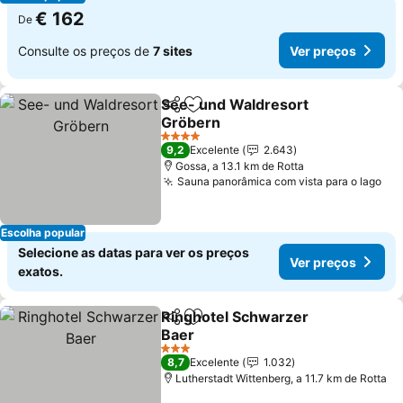
€ 162
De
Consulte os preços de
7 sites
Ver preços
See- und Waldresort
Partilhar
Adicionar aos favoritos
Gröbern
Ver preços
4 Estrelas
9,2
Excelente
2.643
Gossa, a 13.1 km de Rotta
Sauna panorâmica com vista para o lago
Ver
Escolha popular
Selecione as datas para ver os preços
Ver preços
exatos.
Ringhotel Schwarzer
Partilhar
Adicionar aos favoritos
Baer
Ver preços
3 Estrelas
8,7
Excelente
1.032
Lutherstadt Wittenberg, a 11.7 km de Rotta