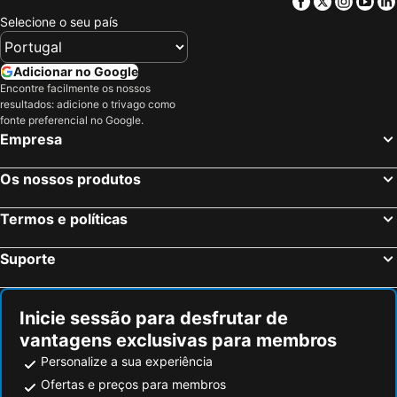
Facebook
Twitter
Insta
Yo
Leipzig, Saxónia Hotéis
Brunsvique, Baixa Saxónia Hotéis
Selecione o seu país
Bad Harzburg, Baixa Saxónia Hotéis
Magdeburg, Saxónia-Anhalt Hotéis
Halle, Saxónia-Anhalt Hotéis
Schkeuditz, Saxónia Hotéis
Adicionar no Google
Encontre facilmente os nossos
Wolfsburg, Baixa Saxónia Hotéis
Goslar, Baixa Saxónia Hotéis
resultados: adicione o trivago como
Berlim, Berlim Hotéis
Munique, Baviera Hotéis
fonte preferencial no Google.
Empresa
Colónia, Renânia do Norte-Vestfália Hotéis
Frankfurt, Hesse Hotéis
Dusseldorf, Renânia do Norte-Vestfália Hotéis
Hamburgo, Hamburgo Hotéis
Os nossos produtos
Stuttgart, Bade-Vurtemberga Hotéis
Nuremberga, Baviera Hotéis
Termos e políticas
Dresden, Saxónia Hotéis
Suporte
Inicie sessão para desfrutar de
vantagens exclusivas para membros
Personalize a sua experiência
Ofertas e preços para membros