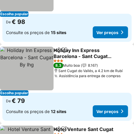
Escolha popular
€ 98
De
Consulte os preços de
15 sites
Ver preços
Holiday Inn Express
Partilhar
Adicionar aos favoritos
Barcelona - Sant Cugat
By Ihg
3 Estrelas
8,3
Muito boa
8.167
Sant Cugat do Vallés, a 4.2 km de Rubí
Assistência para entrega de compras
Escolha popular
€ 79
De
Consulte os preços de
12 sites
Ver preços
Hotel Venture Sant Cugat
Partilhar
Adicionar aos favoritos