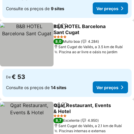
Consulte os preços de
9 sites
Ver preços
B&B HOTEL Barcelona
Partilhar
Adicionar aos favoritos
Sant Cugat
4 Estrelas
8,0
Muito boa
4.284
Sant Cugat do Vallés, a 3.5 km de Rubí
Piscina ao ar livre e oásis no jardim
€ 53
De
Consulte os preços de
14 sites
Ver preços
Qgat Restaurant, Events
Partilhar
Adicionar aos favoritos
& Hotel
4 Estrelas
8,7
Excelente
4.950
Sant Cugat do Vallés, a 2.1 km de Rubí
Piscinas internas e externas