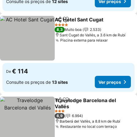
Consulte os preços de
12 sites
Ver preços
AC Hotel Sant Cugat
Partilhar
Adicionar aos favoritos
4 Estrelas
8,3
Muito boa
2.533
Sant Cugat do Vallés, a 3.6 km de Rubí
Piscina externa para relaxar
€ 114
De
Consulte os preços de
13 sites
Ver preços
Travelodge Barcelona del
Partilhar
Adicionar aos favoritos
Vallés
3 Estrelas
6,9
6.994
Barberá del Vallès, a 8.8 km de Rubí
Restaurante no local com terraço