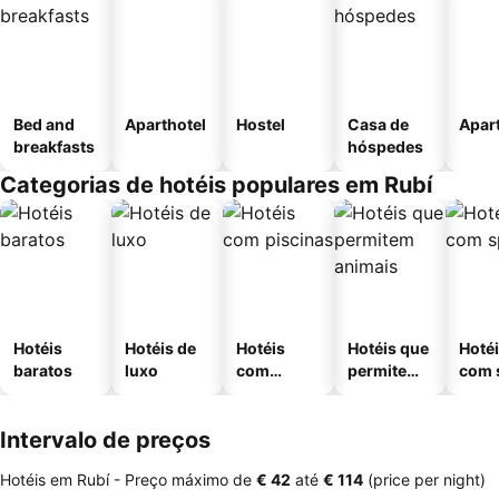
Bed and
Aparthotel
Hostel
Casa de
Apar
breakfasts
hóspedes
Categorias de hotéis populares em Rubí
Hotéis
Hotéis de
Hotéis
Hotéis que
Hoté
baratos
luxo
com
permitem
com 
piscinas
animais
Intervalo de preços
Hotéis em Rubí -
Preço máximo
de
‎€ 42
até
‎€ 114
(price per night)