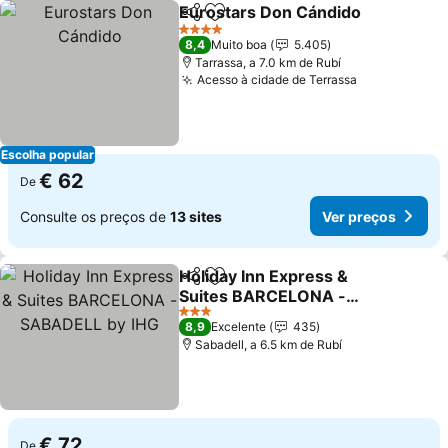
Eurostars Don Cándido
Partilhar
Adicionar aos favoritos
4 Estrelas
8,4
Muito boa
5.405
Tarrassa, a 7.0 km de Rubí
Acesso à cidade de Terrassa
Escolha popular
€ 62
De
Consulte os preços de
13 sites
Ver preços
Holiday Inn Express &
Partilhar
Adicionar aos favoritos
Suites BARCELONA -
SABADELL by IHG
3 Estrelas
8,9
Excelente
435
Sabadell, a 6.5 km de Rubí
€ 72
De