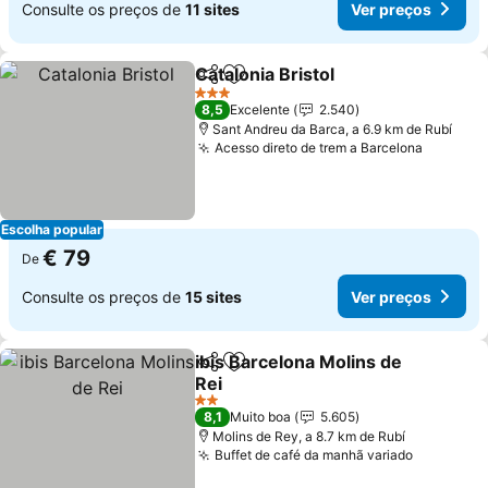
Consulte os preços de
11 sites
Ver preços
Catalonia Bristol
Partilhar
Adicionar aos favoritos
3 Estrelas
8,5
Excelente
2.540
Sant Andreu da Barca, a 6.9 km de Rubí
Acesso direto de trem a Barcelona
Escolha popular
€ 79
De
Consulte os preços de
15 sites
Ver preços
ibis Barcelona Molins de
Partilhar
Adicionar aos favoritos
Rei
2 Estrelas
8,1
Muito boa
5.605
Molins de Rey, a 8.7 km de Rubí
Buffet de café da manhã variado