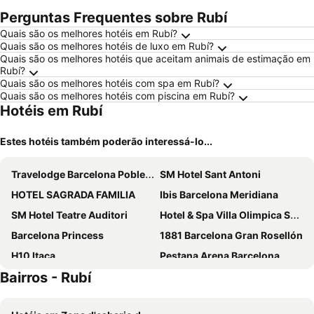
Perguntas Frequentes sobre Rubí
Quais são os melhores hotéis em Rubí?
Quais são os melhores hotéis de luxo em Rubí?
Quais são os melhores hotéis que aceitam animais de estimação em
Rubí?
Quais são os melhores hotéis com spa em Rubí?
Quais são os melhores hotéis com piscina em Rubí?
Hotéis em Rubí
Estes hotéis também poderão interessá-lo...
Travelodge Barcelona Poblenou
SM Hotel Sant Antoni
HOTEL SAGRADA FAMILIA
Ibis Barcelona Meridiana
SM Hotel Teatre Auditori
Hotel & Spa Villa Olimpica Suites
Barcelona Princess
1881 Barcelona Gran Rosellón
H10 Itaca
Pestana Arena Barcelona
Bairros - Rubí
Hotel Alimara
Ilunion Les Corts Spa
Hotel Barcelona Condal Mar Affiliated by Meliá
Hotel SB Diagonal Zero