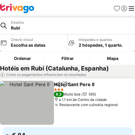
Favoritos
Iniciar
Me
Destino
Rubí
Check-in/out
Hóspedes e quartos
Escolha as datas
2 hóspedes, 1 quarto.
Ordenar
Filtrar
Mapa
Hotéis em Rubí (Catalunha, Espanha)
Como os pagamentos influenciam os resultados
Hotel Sant Pere II
Partilhar
Adicionar aos favoritos
3 Estrelas
8,2
Muito boa
565
a 1.1 km de Centro da cidade
Restaurante com culinária regional