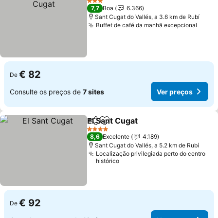
3 Estrelas
7,7
Boa
6.366
Sant Cugat do Vallés, a 3.6 km de Rubí
Buffet de café da manhã excepcional
€ 82
De
Consulte os preços de
7 sites
Ver preços
El Sant Cugat
Partilhar
Adicionar aos favoritos
4 Estrelas
8,6
Excelente
4.189
Sant Cugat do Vallés, a 5.2 km de Rubí
Localização privilegiada perto do centro
histórico
€ 92
De