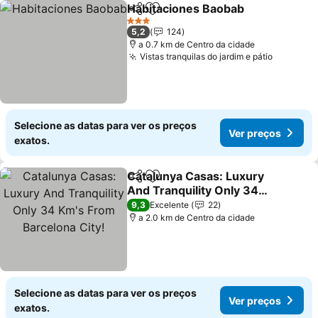
Habitaciones Baobab
Partilhar
Adicionar aos favoritos
3 Estrelas
5,2
124
a 0.7 km de Centro da cidade
Vistas tranquilas do jardim e pátio
Selecione as datas para ver os preços
Ver preços
exatos.
Catalunya Casas: Luxury
Partilhar
Adicionar aos favoritos
And Tranquility Only 34
Km's From Barcelona
9,3
Excelente
22
City!
a 2.0 km de Centro da cidade
Selecione as datas para ver os preços
Ver preços
exatos.