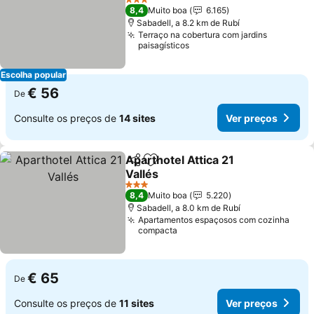
3 Estrelas
8,4
Muito boa
6.165
Sabadell, a 8.2 km de Rubí
Terraço na cobertura com jardins
paisagísticos
Escolha popular
€ 56
De
Consulte os preços de
14 sites
Ver preços
Aparthotel Attica 21
Partilhar
Adicionar aos favoritos
Vallés
3 Estrelas
8,4
Muito boa
5.220
Sabadell, a 8.0 km de Rubí
Apartamentos espaçosos com cozinha
compacta
€ 65
De
Consulte os preços de
11 sites
Ver preços