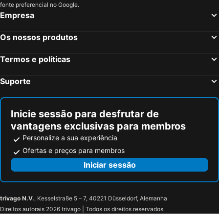
Hotel Casa Fuster
ibis Barcelona Centro (Sagrada Familia)
fonte preferencial no Google.
Islantilla, Andaluzia Hotéis
Madrid, Madrid Hotéis
Empresa
Eurostars Monumental
Bcn Urbaness Hotels del Comte
Benidorm, Valência Hotéis
Sevilha, Andaluzia Hotéis
ibis Barcelona Molins de Rei
Barcelona
Os nossos produtos
Vigo, Galiza Hotéis
Sangenjo, Galiza Hotéis
Independencia
Radisson Blu 1882 Hotel, Barcelona Sagrada Familia
Isla Cristina, Andaluzia Hotéis
Isla Canela, Andaluzia Hotéis
Termos e políticas
Suporte
Inicie sessão para desfrutar de
vantagens exclusivas para membros
Personalize a sua experiência
Ofertas e preços para membros
Iniciar sessão
trivago N.V.
, Kesselstraße 5 – 7, 40221 Düsseldorf, Alemanha
Direitos autorais 2026 trivago | Todos os direitos reservados.