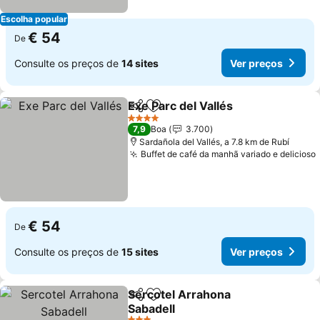
Escolha popular
€ 54
De
Consulte os preços de
14 sites
Ver preços
Exe Parc del Vallés
Partilhar
Adicionar aos favoritos
4 Estrelas
7,9
Boa
3.700
Sardañola del Vallés, a 7.8 km de Rubí
Buffet de café da manhã variado e delicioso
€ 54
De
Consulte os preços de
15 sites
Ver preços
Sercotel Arrahona
Partilhar
Adicionar aos favoritos
Sabadell