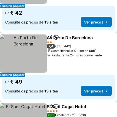
Escolha popular
€ 42
De
Consulte os preços de
13 sites
Ver preços
As Porta De Barcelona
Partilhar
Adicionar aos favoritos
2 Estrelas
7,4
5.442
Castellbisbal, a 5.3 km de Rubí
Restaurante 24 horas conveniente
Escolha popular
€ 49
De
Consulte os preços de
13 sites
Ver preços
El Sant Cugat Hotel
Partilhar
Adicionar aos favoritos
4 Estrelas
8,6
Excelente
3.228