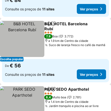
€ 84
De
Consulte os preços de
11 sites
Ver preços
B&B HOTEL Barcelona
Partilhar
Adicionar aos favoritos
Rubí
3 Estrelas
7,9
Boa
3.772
a 1.9 km de Centro da cidade
Suco de laranja fresco no café da manhã
Escolha popular
€ 56
De
Consulte os preços de
11 sites
Ver preços
PARK SEDO Aparthotel
Partilhar
Adicionar aos favoritos
3 Estrelas
8,4
Muito boa
2.781
a 1.4 km de Centro da cidade
Jardim tranquilo e piscina ao ar livre