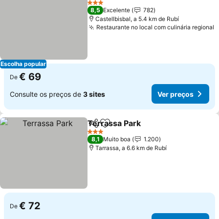
3 Estrelas
8,5
Excelente
782
Castellbisbal, a 5.4 km de Rubí
Restaurante no local com culinária regional
Escolha popular
€ 69
De
Consulte os preços de
3 sites
Ver preços
Terrassa Park
Partilhar
Adicionar aos favoritos
3 Estrelas
8,1
Muito boa
1.200
Tarrassa, a 6.6 km de Rubí
€ 72
De