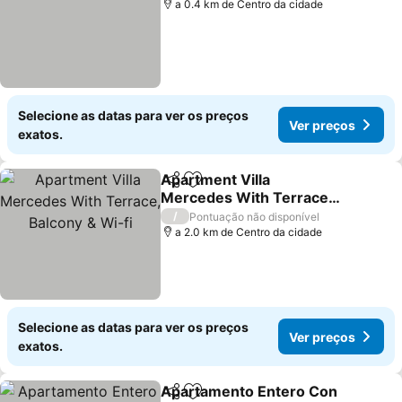
a 0.4 km de Centro da cidade
Selecione as datas para ver os preços
Ver preços
exatos.
Apartment Villa
Partilhar
Adicionar aos favoritos
Mercedes With Terrace,
Balcony & Wi-fi
/
Pontuação não disponível
a 2.0 km de Centro da cidade
Selecione as datas para ver os preços
Ver preços
exatos.
Apartamento Entero Con
Partilhar
Adicionar aos favoritos