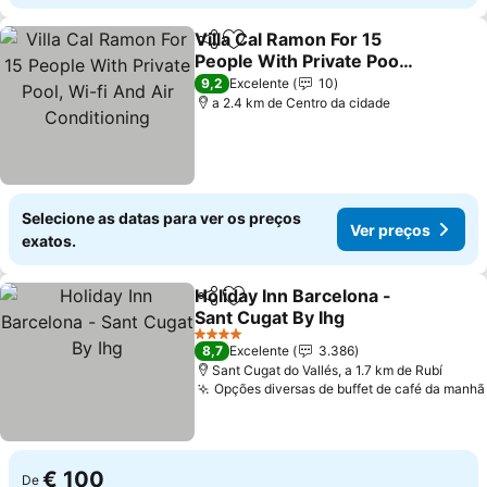
Villa Cal Ramon For 15
Partilhar
Adicionar aos favoritos
People With Private Pool,
Wi-fi And Air
9,2
Excelente
10
Conditioning
a 2.4 km de Centro da cidade
Selecione as datas para ver os preços
Ver preços
exatos.
Holiday Inn Barcelona -
Partilhar
Adicionar aos favoritos
Sant Cugat By Ihg
4 Estrelas
8,7
Excelente
3.386
Sant Cugat do Vallés, a 1.7 km de Rubí
Opções diversas de buffet de café da manhã
€ 100
De