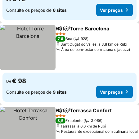
Consulte os preços de
6 sites
Ver preços
Hotel Torre Barcelona
Partilhar
Adicionar aos favoritos
3 Estrelas
7,6
Boa
928
Sant Cugat do Vallés, a 3.8 km de Rubí
Área de bem-estar com sauna e jacuzzi
€ 98
De
Consulte os preços de
9 sites
Ver preços
Hotel Terrassa Confort
Partilhar
Adicionar aos favoritos
3 Estrelas
8,5
Excelente
3.086
Tarrassa, a 6.6 km de Rubí
Restaurante excepcional com culinária local