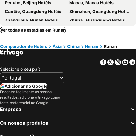
Pequim, Beijing Hotéis
Macau, Macau Hotéis
Cantão, Guangdong Hotéis
Shenzhen, Guangdong Hotéis
Zhangjiajie, Hunan Hotéis
Zhuhai, Guangdong Hotéis
Chongqing, Chongqing Hotéis
Xi'an, Shaanxi Hotéis
Ver todas as estadias em Runan
Comparador de Hotéis
Ásia
China
Henan
Runan
Facebook
Twitter
Insta
Yo
Selecione o seu país
Adicionar no Google
Encontre facilmente os nossos
resultados: adicione o trivago como
fonte preferencial no Google.
Empresa
Os nossos produtos