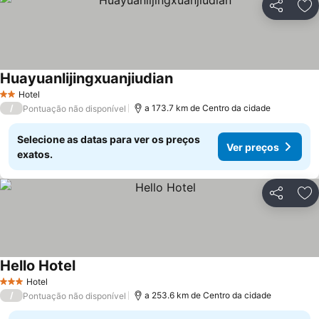
Partilhar
Ad
Huayuanlijingxuanjiudian
Hotel
2 Estrelas
/
a 173.7 km de Centro da cidade
Pontuação não disponível
Selecione as datas para ver os preços
Ver preços
exatos.
Partilhar
Ad
Hello Hotel
Hotel
3 Estrelas
/
a 253.6 km de Centro da cidade
Pontuação não disponível