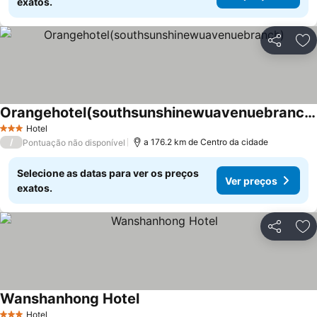
exatos.
Partilhar
Ad
Orangehotel(southsunshinewuavenuebranch)
Hotel
3 Estrelas
/
a 176.2 km de Centro da cidade
Pontuação não disponível
Selecione as datas para ver os preços
Ver preços
exatos.
Partilhar
Ad
Wanshanhong Hotel
Hotel