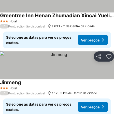
Greentree Inn Henan Zhumadian Xincai Yueliang Bay Business .
Hotel
3 Estrelas
/
a 63.1 km de Centro da cidade
Pontuação não disponível
Selecione as datas para ver os preços
Ver preços
exatos.
Partilhar
Ad
Jinmeng
Hotel
3 Estrelas
/
a 123.3 km de Centro da cidade
Pontuação não disponível
Selecione as datas para ver os preços
Ver preços
exatos.