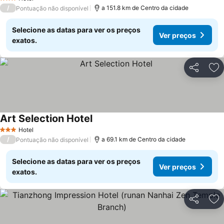
3 Estrelas
/
a 151.8 km de Centro da cidade
Pontuação não disponível
Selecione as datas para ver os preços
Ver preços
exatos.
Partilhar
Ad
Art Selection Hotel
Hotel
3 Estrelas
/
a 69.1 km de Centro da cidade
Pontuação não disponível
Selecione as datas para ver os preços
Ver preços
exatos.
Partilhar
Ad