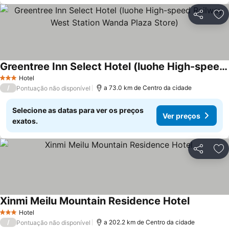
Partilhar
Ad
Greentree Inn Select Hotel (luohe High-speed Railway West Station Wanda Plaza Store)
Hotel
3 Estrelas
/
a 73.0 km de Centro da cidade
Pontuação não disponível
Selecione as datas para ver os preços
Ver preços
exatos.
Partilhar
Ad
Xinmi Meilu Mountain Residence Hotel
Hotel
3 Estrelas
/
a 202.2 km de Centro da cidade
Pontuação não disponível