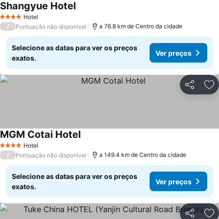
Shangyue Hotel
Hotel
4 Estrelas
/
a 76.8 km de Centro da cidade
Pontuação não disponível
Selecione as datas para ver os preços
Ver preços
exatos.
Partilhar
Ad
MGM Cotai Hotel
Hotel
4 Estrelas
/
a 149.4 km de Centro da cidade
Pontuação não disponível
Selecione as datas para ver os preços
Ver preços
exatos.
Partilhar
Ad