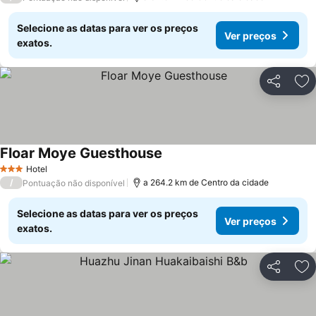
Selecione as datas para ver os preços
Ver preços
exatos.
Partilhar
Ad
Floar Moye Guesthouse
Hotel
3 Estrelas
/
a 264.2 km de Centro da cidade
Pontuação não disponível
Selecione as datas para ver os preços
Ver preços
exatos.
Partilhar
Ad