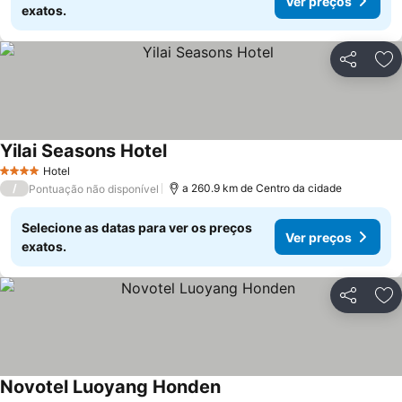
Ver preços
exatos.
Partilhar
Ad
Yilai Seasons Hotel
Hotel
4 Estrelas
/
a 260.9 km de Centro da cidade
Pontuação não disponível
Selecione as datas para ver os preços
Ver preços
exatos.
Partilhar
Ad
Novotel Luoyang Honden