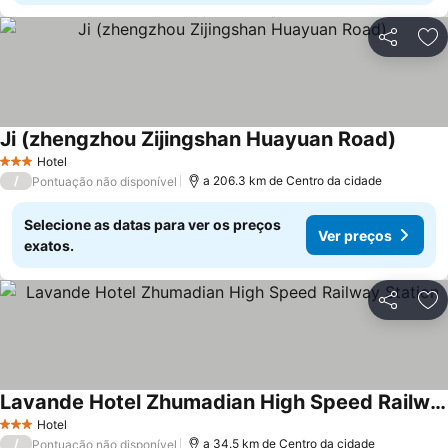
Partilhar
Ad
Ji (zhengzhou Zijingshan Huayuan Road)
Hotel
3 Estrelas
/
a 206.3 km de Centro da cidade
Pontuação não disponível
Selecione as datas para ver os preços
Ver preços
exatos.
Partilhar
Ad
Lavande Hotel Zhumadian High Speed Railway Station
Hotel
3 Estrelas
/
a 34.5 km de Centro da cidade
Pontuação não disponível