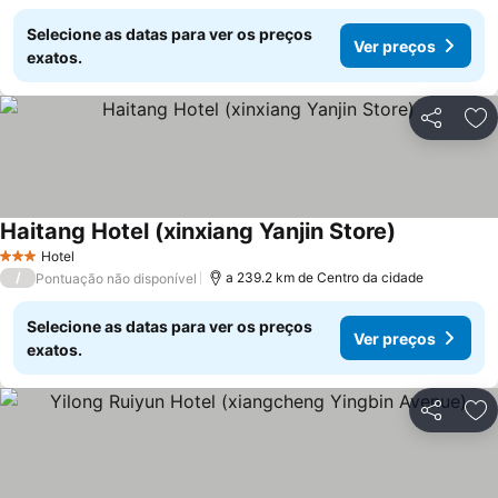
Selecione as datas para ver os preços
Ver preços
exatos.
Partilhar
Ad
Haitang Hotel (xinxiang Yanjin Store)
Hotel
3 Estrelas
/
a 239.2 km de Centro da cidade
Pontuação não disponível
Selecione as datas para ver os preços
Ver preços
exatos.
Partilhar
Ad