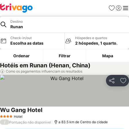
Favoritos
Iniciar
Me
Destino
Runan
Check-in/out
Hóspedes e quartos
Escolha as datas
2 hóspedes, 1 quarto.
Ordenar
Filtrar
Mapa
Hotéis em Runan (Henan, China)
Como os pagamentos influenciam os resultados
Partilhar
Ad
Wu Gang Hotel
Hotel
4 Estrelas
/
a 83.5 km de Centro da cidade
Pontuação não disponível