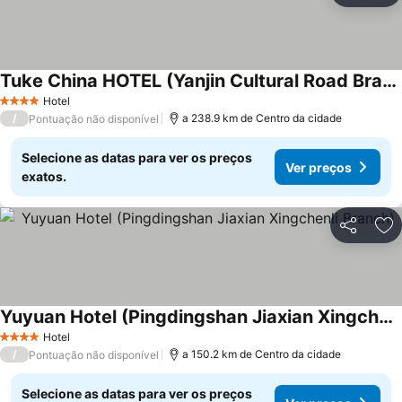
Tuke China HOTEL (Yanjin Cultural Road Branch)
Hotel
4 Estrelas
/
a 238.9 km de Centro da cidade
Pontuação não disponível
Selecione as datas para ver os preços
Ver preços
exatos.
Partilhar
Ad
Yuyuan Hotel (Pingdingshan Jiaxian Xingchenli Branch)
Hotel
4 Estrelas
/
a 150.2 km de Centro da cidade
Pontuação não disponível
Selecione as datas para ver os preços