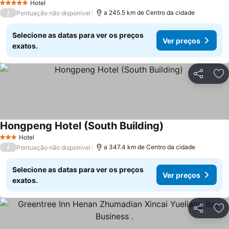
Hotel
5 Estrelas
/
a 245.5 km de Centro da cidade
Pontuação não disponível
Selecione as datas para ver os preços
Ver preços
exatos.
Partilhar
Ad
Hongpeng Hotel (South Building)
Hotel
3 Estrelas
/
a 347.4 km de Centro da cidade
Pontuação não disponível
Selecione as datas para ver os preços
Ver preços
exatos.
Partilhar
Ad