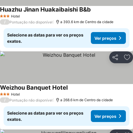
Huazhu Jinan Huakaibaishi B&b
Hotel
3 Estrelas
/
a 393.6 km de Centro da cidade
Pontuação não disponível
Selecione as datas para ver os preços
Ver preços
exatos.
Partilhar
Ad
Weizhou Banquet Hotel
Hotel
3 Estrelas
/
a 268.6 km de Centro da cidade
Pontuação não disponível
Selecione as datas para ver os preços
Ver preços
exatos.