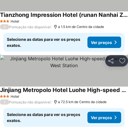
Tianzhong Impression Hotel (runan Nanhai Zen Temple Branch)
Hotel
3 Estrelas
/
a 1.5 km de Centro da cidade
Pontuação não disponível
Selecione as datas para ver os preços
Ver preços
exatos.
Partilhar
Ad
Jinjiang Metropolo Hotel Luohe High-speed Railway West Station
Hotel
3 Estrelas
/
a 72.5 km de Centro da cidade
Pontuação não disponível
Selecione as datas para ver os preços
Ver preços
exatos.