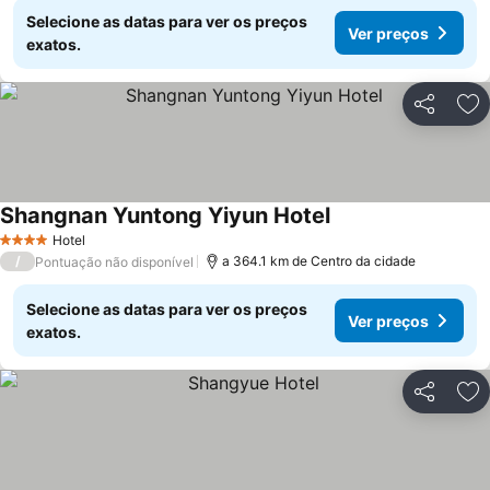
Selecione as datas para ver os preços
Ver preços
exatos.
Partilhar
Ad
Shangnan Yuntong Yiyun Hotel
Hotel
4 Estrelas
/
a 364.1 km de Centro da cidade
Pontuação não disponível
Selecione as datas para ver os preços
Ver preços
exatos.
Partilhar
Ad