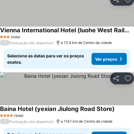
Partilhar
Ad
Vienna International Hotel (luohe West Railway Station)
Hotel
3 Estrelas
/
a 72.4 km de Centro da cidade
Pontuação não disponível
Selecione as datas para ver os preços
Ver preços
exatos.
Partilhar
Ad
Baina Hotel (yexian Jiulong Road Store)
Hotel
4 Estrelas
/
a 116.1 km de Centro da cidade
Pontuação não disponível