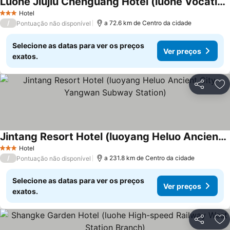
Luohe Jiujiu Chenguang Hotel (luohe Vocational And Technical College Branch)
Hotel
3 Estrelas
/
a 72.6 km de Centro da cidade
Pontuação não disponível
Selecione as datas para ver os preços
Ver preços
exatos.
Partilhar
Ad
Jintang Resort Hotel (luoyang Heluo Ancient City Yangwan Subway Station)
Hotel
3 Estrelas
/
a 231.8 km de Centro da cidade
Pontuação não disponível
Selecione as datas para ver os preços
Ver preços
exatos.
Partilhar
Ad