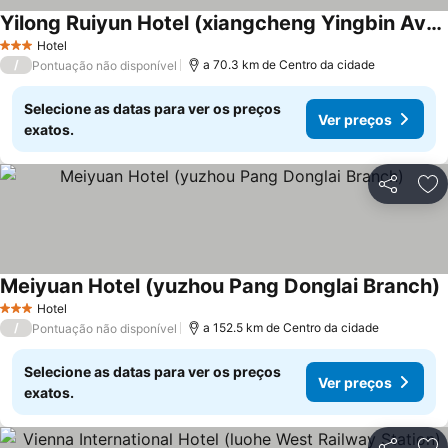
Yilong Ruiyun Hotel (xiangcheng Yingbin Avenue)
Hotel
3 Estrelas
/
a 70.3 km de Centro da cidade
Pontuação não disponível
Selecione as datas para ver os preços
Ver preços
exatos.
Partilhar
Ad
Meiyuan Hotel (yuzhou Pang Donglai Branch)
Hotel
3 Estrelas
/
a 152.5 km de Centro da cidade
Pontuação não disponível
Selecione as datas para ver os preços
Ver preços
exatos.