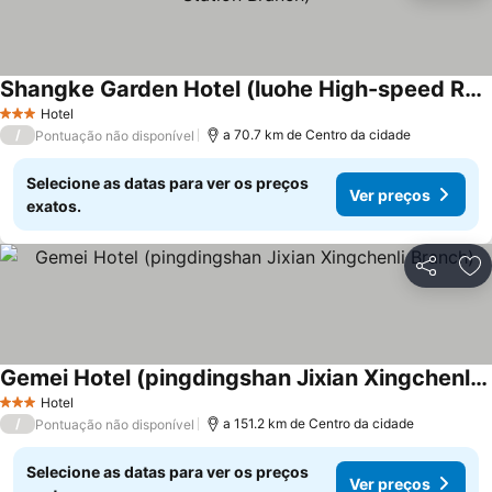
Shangke Garden Hotel (luohe High-speed Railway West Station Branch)
Hotel
3 Estrelas
/
a 70.7 km de Centro da cidade
Pontuação não disponível
Selecione as datas para ver os preços
Ver preços
exatos.
Partilhar
Ad
Gemei Hotel (pingdingshan Jixian Xingchenli Branch)
Hotel
3 Estrelas
/
a 151.2 km de Centro da cidade
Pontuação não disponível
Selecione as datas para ver os preços
Ver preços