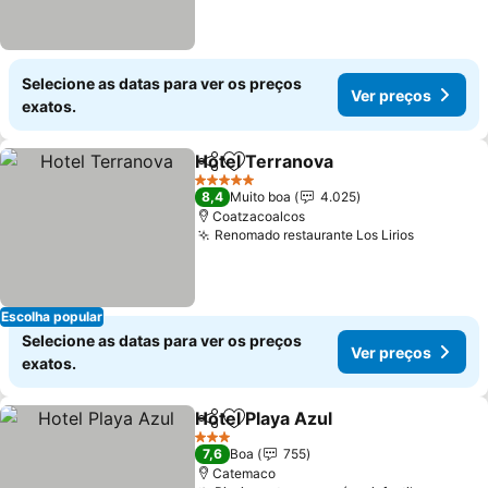
Selecione as datas para ver os preços
Ver preços
exatos.
Hotel Terranova
Partilhar
Adicionar aos favoritos
Ver preço
5 Estrelas
8,4
Muito boa
4.025
Coatzacoalcos
Renomado restaurante Los Lirios
Ver preç
Escolha popular
Selecione as datas para ver os preços
Ver preços
exatos.
Hotel Playa Azul
Partilhar
Adicionar aos favoritos
Ver preço
3 Estrelas
7,6
Boa
755
Catemaco