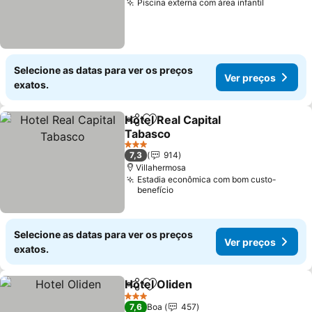
Piscina externa com área infantil
Ver preç
Selecione as datas para ver os preços
Ver preços
exatos.
Hotel Real Capital
Partilhar
Adicionar aos favoritos
Tabasco
Ver preços
3 Estrelas
7,3
914
Villahermosa
Estadia econômica com bom custo-
benefício
Selecione as datas para ver os preços
Ver preços
exatos.
Hotel Oliden
Partilhar
Adicionar aos favoritos
Ver preços
3 Estrelas
7,6
Boa
457