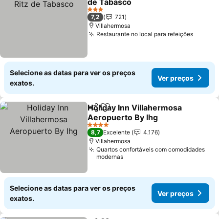
de Tabasco
Ver preços
3 Estrelas
7,2
721
Villahermosa
Restaurante no local para refeições
Ver pr
Selecione as datas para ver os preços
Ver preços
exatos.
Holiday Inn Villahermosa
Partilhar
Adicionar aos favoritos
Aeropuerto By Ihg
Ver preços
4 Estrelas
8,7
Excelente
4.176
Villahermosa
Quartos confortáveis com comodidades
modernas
Selecione as datas para ver os preços
Ver preços
exatos.