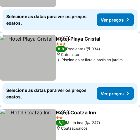
Selecione as datas para ver os preços
Ver preços
exatos.
Hotel Playa Cristal
Partilhar
Adicionar aos favoritos
Ver pre
3 Estrelas
8,8
Excelente
934
Catemaco
Piscina ao ar livre e oásis no jardim
Ver pr
Selecione as datas para ver os preços
Ver preços
exatos.
Hotel Coatza Inn
Partilhar
Adicionar aos favoritos
Ver preço
2 Estrelas
8,1
Muito boa
247
Coatzacoalcos