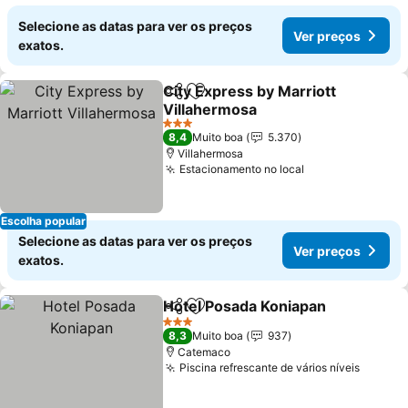
Selecione as datas para ver os preços
Ver preços
exatos.
City Express by Marriott
Partilhar
Adicionar aos favoritos
Villahermosa
Ver preços
3 Estrelas
8,4
Muito boa
5.370
Villahermosa
Estacionamento no local
Ver preços
Escolha popular
Selecione as datas para ver os preços
Ver preços
exatos.
Hotel Posada Koniapan
Partilhar
Adicionar aos favoritos
Ver
3 Estrelas
8,3
Muito boa
937
Catemaco
Piscina refrescante de vários níveis
Ver pr