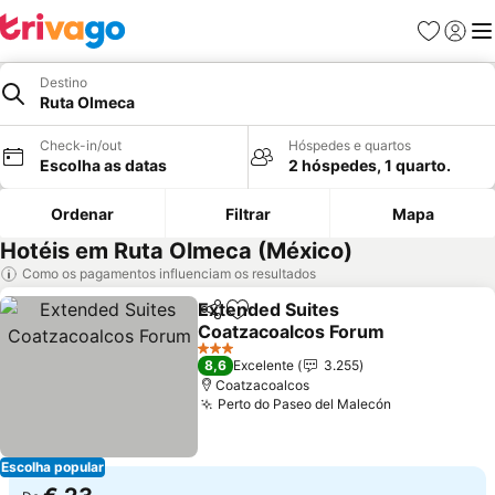
Favoritos
Iniciar
Me
Destino
Ruta Olmeca
Check-in/out
Hóspedes e quartos
Escolha as datas
2 hóspedes, 1 quarto.
Ordenar
Filtrar
Mapa
Hotéis em Ruta Olmeca (México)
Como os pagamentos influenciam os resultados
Extended Suites
Partilhar
Adicionar aos favoritos
Coatzacoalcos Forum
Ver preços
3 Estrelas
8,6
Excelente
3.255
Coatzacoalcos
Perto do Paseo del Malecón
Ver preços
Escolha popular