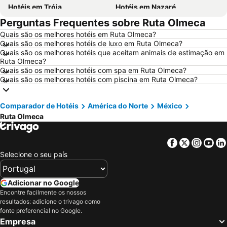
Hotéis em Tróia
Hotéis em Nazaré
Perguntas Frequentes sobre Ruta Olmeca
Hotéis em Évora
Hotéis em Peniche
Quais são os melhores hotéis em Ruta Olmeca?
Hotéis em Porto Santo
Hotéis em Isla Canela
Quais são os melhores hotéis de luxo em Ruta Olmeca?
Hotéis em Sangenjo
Hotéis em Vila Nova de Milfontes
Quais são os melhores hotéis que aceitam animais de estimação em
Ruta Olmeca?
Hotéis em Vilamoura
Hotéis em Vigo
Quais são os melhores hotéis com spa em Ruta Olmeca?
Quais são os melhores hotéis com piscina em Ruta Olmeca?
Hotéis em Roma
Hotéis em Alentejo
Hotéis em Madeira
Hotéis em Sul de Espanha
Comparador de Hotéis
América do Norte
México
Hotéis em Maiorca
Hotéis em Andaluzia
Ruta Olmeca
Hotéis em Minorca
Hotéis em Ibiza
Hotéis em Ilha do Sal
Hotéis em Galiza
Facebook
Twitter
Insta
Yo
Hotéis em Douro
Hotéis em Costa da Luz
Selecione o seu país
Hotéis em Serra da Estrela
Hotéis em Região de Lisboa
Adicionar no Google
Hotéis em Costa do Sol
Hotéis em Sardenha
Encontre facilmente os nossos
Hotéis em Tenerife
Hotéis em Cabo Verde
resultados: adicione o trivago como
fonte preferencial no Google.
Hotéis em São Miguel
Hotéis em Madrid
Empresa