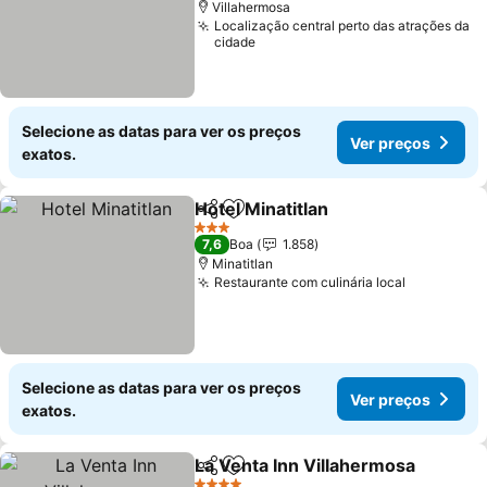
Villahermosa
Localização central perto das atrações da
cidade
Selecione as datas para ver os preços
Ver preços
exatos.
Hotel Minatitlan
Partilhar
Adicionar aos favoritos
Ver preços
3 Estrelas
7,6
Boa
1.858
Minatitlan
Restaurante com culinária local
Ver preço
Selecione as datas para ver os preços
Ver preços
exatos.
La Venta Inn Villahermosa
Partilhar
Adicionar aos favoritos