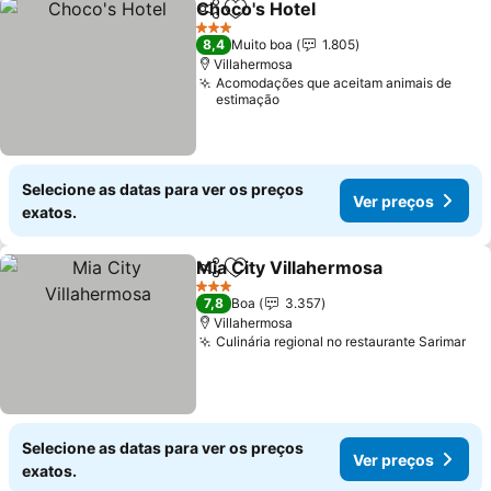
Choco's Hotel
Partilhar
Adicionar aos favoritos
Ver preços
3 Estrelas
8,4
Muito boa
1.805
Villahermosa
Acomodações que aceitam animais de
estimação
Selecione as datas para ver os preços
Ver preços
exatos.
Mia City Villahermosa
Partilhar
Adicionar aos favoritos
Ver 
3 Estrelas
7,8
Boa
3.357
Villahermosa
Culinária regional no restaurante Sarimar
Ve
Selecione as datas para ver os preços
Ver preços
exatos.