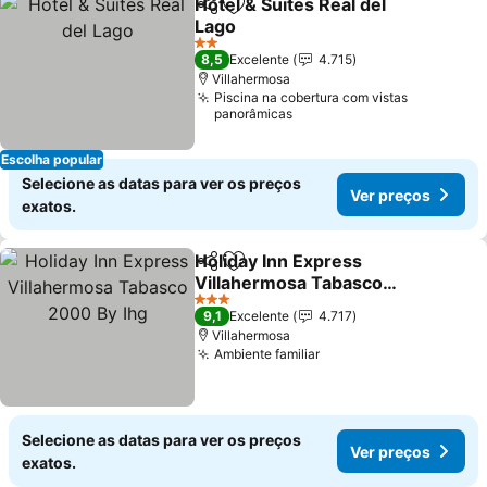
Hotel & Suites Real del
Partilhar
Adicionar aos favoritos
Lago
Ver preços
2 Estrelas
8,5
Excelente
4.715
Villahermosa
Piscina na cobertura com vistas
panorâmicas
Escolha popular
Selecione as datas para ver os preços
Ver preços
exatos.
Holiday Inn Express
Partilhar
Adicionar aos favoritos
Villahermosa Tabasco
2000 By Ihg
Ver preços
3 Estrelas
9,1
Excelente
4.717
Villahermosa
Ambiente familiar
Ver preços
Selecione as datas para ver os preços
Ver preços
exatos.