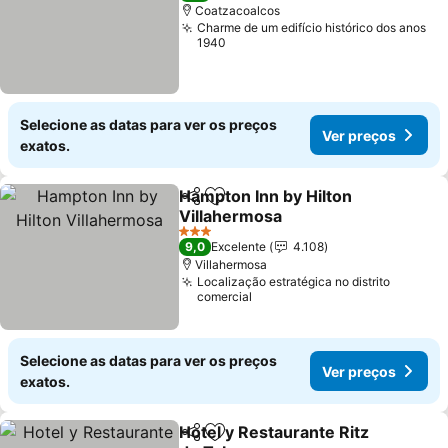
Coatzacoalcos
Charme de um edifício histórico dos anos
1940
Selecione as datas para ver os preços
Ver preços
exatos.
Hampton Inn by Hilton
Partilhar
Adicionar aos favoritos
Villahermosa
Ver preços
3 Estrelas
9,0
Excelente
4.108
Villahermosa
Localização estratégica no distrito
comercial
Selecione as datas para ver os preços
Ver preços
exatos.
Hotel y Restaurante Ritz
Partilhar
Adicionar aos favoritos