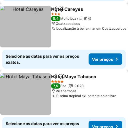
Hotel Careyes
Partilhar
Adicionar aos favoritos
Ver preços
3 Estrelas
8,4
Muito boa
914
Coatzacoalcos
Localização à beira-mar em Coatzacoalcos
Selecione as datas para ver os preços
Ver preços
exatos.
Hotel Maya Tabasco
Partilhar
Adicionar aos favoritos
Ver p
4 Estrelas
7,5
Boa
2.029
Villahermosa
Piscina tropical exuberante ao ar livre
Ver p
Selecione as datas para ver os preços
Ver preços