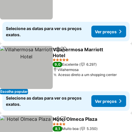
Selecione as datas para ver os preços
Ver preços
exatos.
Villahermosa Marriott
Partilhar
Adicionar aos favoritos
Hotel
Ver preços
5 Estrelas
9,0
Excelente
6.297
Villahermosa
Acesso direto a um shopping center
Ver pr
Escolha popular
Selecione as datas para ver os preços
Ver preços
exatos.
Hotel Olmeca Plaza
Partilhar
Adicionar aos favoritos
Ver pr
4 Estrelas
8,1
Muito boa
5.350