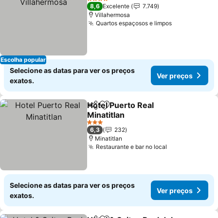
4 Estrelas
8,6
Excelente
7.749
Villahermosa
Quartos espaçosos e limpos
Ver preços
Escolha popular
Selecione as datas para ver os preços
Ver preços
exatos.
Hotel Puerto Real
Partilhar
Adicionar aos favoritos
Minatitlan
Ver preços
3 Estrelas
6,3
232
Minatitlan
Restaurante e bar no local
Ver preços
Selecione as datas para ver os preços
Ver preços
exatos.