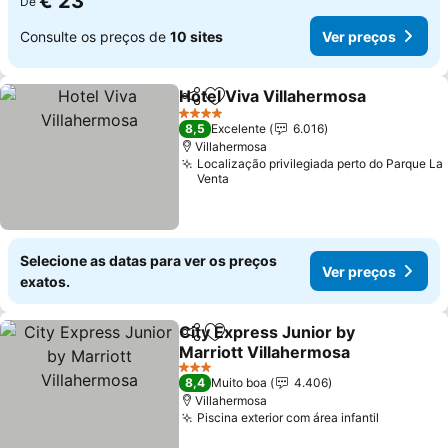
€ 23
De
Consulte os preços de
10 sites
Ver preços
Hotel Viva Villahermosa
Partilhar
Adicionar aos favoritos
Ve
4 Estrelas
8,5
Excelente
6.016
Villahermosa
Localização privilegiada perto do Parque La
Venta
Selecione as datas para ver os preços
Ver preços
exatos.
City Express Junior by
Partilhar
Adicionar aos favoritos
Marriott Villahermosa
Ver preços
3 Estrelas
8,4
Muito boa
4.406
Villahermosa
Piscina exterior com área infantil
Ver preç