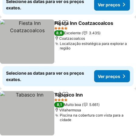
Selecione as datas para ver os preços
Ver preços
exatos.
Fiesta Inn Coatzacoalcos
Partilhar
Adicionar aos favoritos
V
4 Estrelas
8,6
Excelente
3.435
Coatzacoalcos
Localização estratégica para explorar a
região
Selecione as datas para ver os preços
Ver preços
exatos.
Tabasco Inn
Partilhar
Adicionar aos favoritos
Ver preços
4 Estrelas
8,1
Muito boa
5.661
Villahermosa
Piscina na cobertura com vista para a
cidade