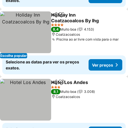
exatos.
Holiday Inn
Partilhar
Adicionar aos favoritos
Coatzacoalcos By Ihg
Ver preços
4 Estrelas
8,4
Muito boa
4.153
Coatzacoalcos
Piscina ao ar livre com vista para o mar
Ver 
Escolha popular
Selecione as datas para ver os preços
Ver preços
exatos.
Hotel Los Andes
Partilhar
Adicionar aos favoritos
Ver preço
3 Estrelas
8,1
Muito boa
3.008
Coatzacoalcos