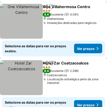
One Villahermosa Centro
Partilhar
Adicionar aos favoritos
3 Estrelas
8,6
Excelente
4.091
Villahermosa
Instalações dedicadas para negócios
Ver p
Selecione as datas para ver os preços
Ver preços
exatos.
Hotel Zar Coatzacoalcos
Partilhar
Adicionar aos favoritos
V
3 Estrelas
8,6
Excelente
2.396
Coatzacoalcos
Localização estratégica perto da zona
industrial
Selecione as datas para ver os preços
Ver preços