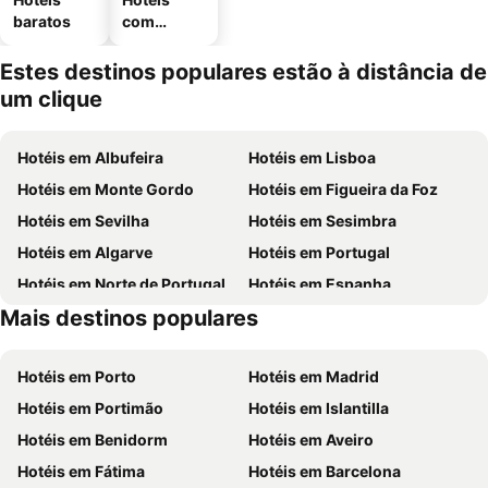
baratos
com
estaciona
mento
Estes destinos populares estão à distância de
um clique
Hotéis em Albufeira
Hotéis em Lisboa
Hotéis em Monte Gordo
Hotéis em Figueira da Foz
Hotéis em Sevilha
Hotéis em Sesimbra
Hotéis em Algarve
Hotéis em Portugal
Hotéis em Norte de Portugal
Hotéis em Espanha
Mais destinos populares
Hotéis em Centro de Portugal
Hotéis em Málaga
Hotéis em Porto
Hotéis em Madrid
Hotéis em Portimão
Hotéis em Islantilla
Hotéis em Benidorm
Hotéis em Aveiro
Hotéis em Fátima
Hotéis em Barcelona