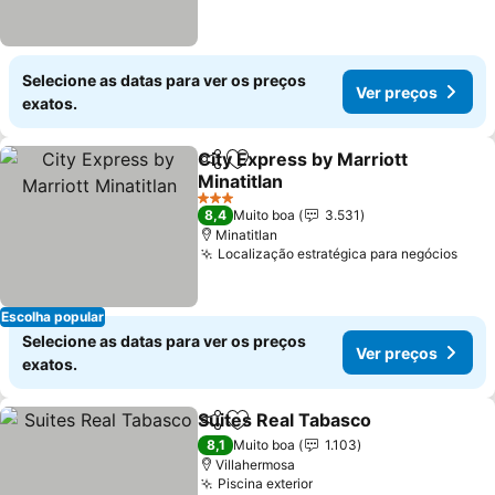
Selecione as datas para ver os preços
Ver preços
exatos.
City Express by Marriott
Partilhar
Adicionar aos favoritos
Minatitlan
Ver preços
3 Estrelas
8,4
Muito boa
3.531
Minatitlan
Localização estratégica para negócios
Ver 
Escolha popular
Selecione as datas para ver os preços
Ver preços
exatos.
Suites Real Tabasco
Partilhar
Adicionar aos favoritos
Ver p
8,1
Muito boa
1.103
Villahermosa
Piscina exterior
Ver preços