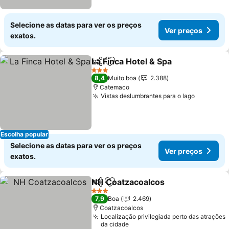
Selecione as datas para ver os preços
Ver preços
exatos.
La Finca Hotel & Spa
Partilhar
Adicionar aos favoritos
Ver p
3 Estrelas
8,4
Muito boa
2.388
Catemaco
Vistas deslumbrantes para o lago
Ver preç
Escolha popular
Selecione as datas para ver os preços
Ver preços
exatos.
NH Coatzacoalcos
Partilhar
Adicionar aos favoritos
Ver pre
3 Estrelas
7,9
Boa
2.469
Coatzacoalcos
Localização privilegiada perto das atrações
da cidade