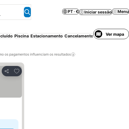
PT · €
Menu
Iniciar sessão
.
Ver mapa
cluído
Piscina
Estacionamento
Cancelamento gratuito
o os pagamentos influenciam os resultados
Adicionar aos favoritos
Partilhar