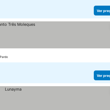
Ver pre
 Pardo
Ver pre