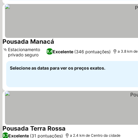
Pousada Manacá
Estacionamento
Excelente
(346 pontuações)
9,4
a 3.8 km de
privado seguro
Selecione as datas para ver os preços exatos.
Pousada Terra Rossa
Excelente
(31 pontuações)
9,7
a 2.4 km de Centro da cidade