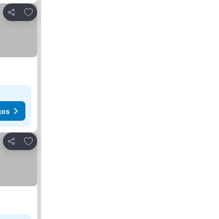
Adicionar aos favoritos
Partilhar
ços
Adicionar aos favoritos
Partilhar