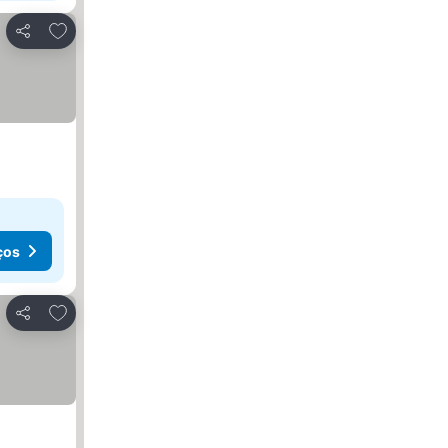
Adicionar aos favoritos
Partilhar
ços
Adicionar aos favoritos
Partilhar