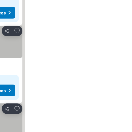
ços
Adicionar aos favoritos
Partilhar
ços
Adicionar aos favoritos
Partilhar