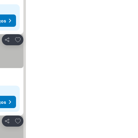
ços
Adicionar aos favoritos
Partilhar
ços
Adicionar aos favoritos
Partilhar