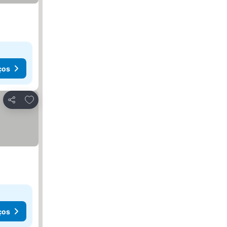
ços
Adicionar aos favoritos
Partilhar
ços