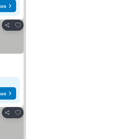
ços
Adicionar aos favoritos
Partilhar
ços
Adicionar aos favoritos
Partilhar