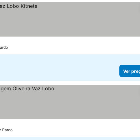
Pardo
Ver pre
o Pardo