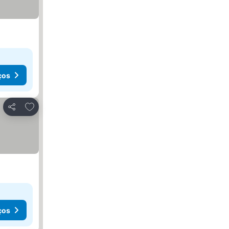
ços
Adicionar aos favoritos
Partilhar
ços