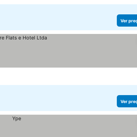
Ver pre
Ver pre