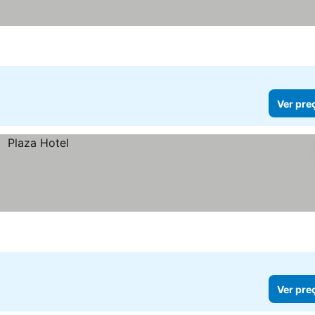
Ver pre
Ver pre