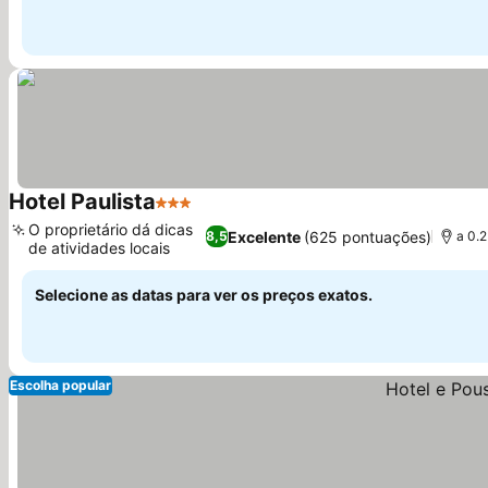
Hotel Paulista
3 Estrelas
O proprietário dá dicas
Excelente
(625 pontuações)
8,5
a 0.
de atividades locais
Selecione as datas para ver os preços exatos.
Escolha popular