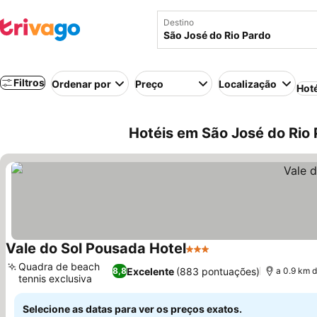
Destino
Filtros
Ordenar por
Preço
Localização
Hot
Hotéis em São José do Rio P
Vale do Sol Pousada Hotel
3 Estrelas
Quadra de beach
Excelente
(883 pontuações)
8,8
a 0.9 km 
tennis exclusiva
Selecione as datas para ver os preços exatos.