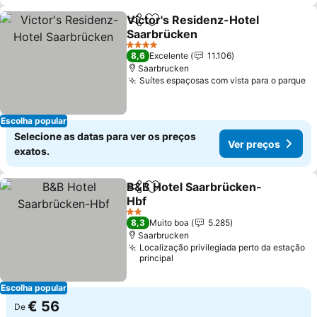
Victor's Residenz-Hotel
Partilhar
Adicionar aos favoritos
Saarbrücken
4 Estrelas
8,6
Excelente
11.106
Saarbrucken
Suítes espaçosas com vista para o parque
Escolha popular
Selecione as datas para ver os preços
Ver preços
exatos.
B&B Hotel Saarbrücken-
Partilhar
Adicionar aos favoritos
Hbf
2 Estrelas
8,3
Muito boa
5.285
Saarbrucken
Localização privilegiada perto da estação
principal
Escolha popular
€ 56
De