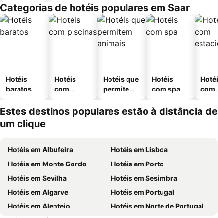
Categorias de hotéis populares em Saar
Hotéis
Hotéis
Hotéis que
Hotéis
Hoté
baratos
com
permitem
com spa
com
piscinas
animais
esta
ment
Estes destinos populares estão à distância de
um clique
Hotéis em Albufeira
Hotéis em Lisboa
Hotéis em Monte Gordo
Hotéis em Porto
Hotéis em Sevilha
Hotéis em Sesimbra
Hotéis em Algarve
Hotéis em Portugal
Hotéis em Alentejo
Hotéis em Norte de Portugal