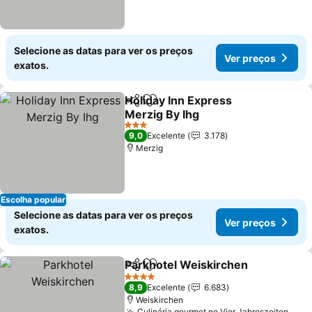
Selecione as datas para ver os preços
Ver preços
exatos.
Holiday Inn Express
Partilhar
Adicionar aos favoritos
Merzig By Ihg
3 Estrelas
9,0
Excelente
3.178
Merzig
Escolha popular
Selecione as datas para ver os preços
Ver preços
exatos.
Parkhotel Weiskirchen
Partilhar
Adicionar aos favoritos
4 Estrelas
8,9
Excelente
6.683
Weiskirchen
Culinária gourmet no Vier Jahreszeiten