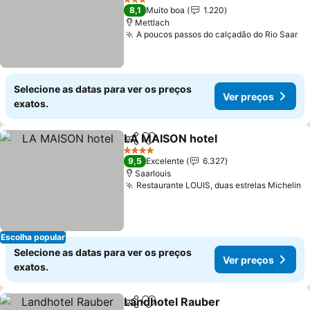
3 Estrelas
8,1
Muito boa
1.220
Mettlach
A poucos passos do calçadão do Rio Saar
Selecione as datas para ver os preços
Ver preços
exatos.
LA MAISON hotel
Partilhar
Adicionar aos favoritos
4 Estrelas
9,5
Excelente
6.327
Saarlouis
Restaurante LOUIS, duas estrelas Michelin
Escolha popular
Selecione as datas para ver os preços
Ver preços
exatos.
Landhotel Rauber
Partilhar
Adicionar aos favoritos