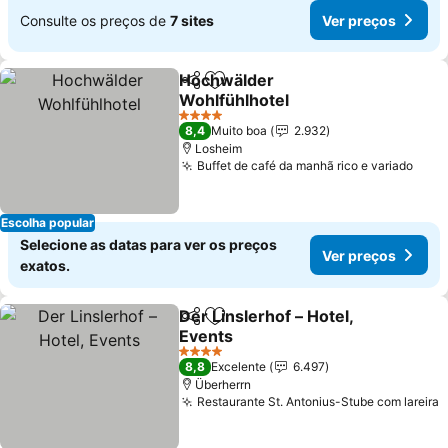
Consulte os preços de
7 sites
Ver preços
Hochwälder
Partilhar
Adicionar aos favoritos
Wohlfühlhotel
4 Estrelas
8,4
Muito boa
2.932
Losheim
Buffet de café da manhã rico e variado
Escolha popular
Selecione as datas para ver os preços
Ver preços
exatos.
Der Linslerhof – Hotel,
Partilhar
Adicionar aos favoritos
Events
4 Estrelas
8,8
Excelente
6.497
Überherrn
Restaurante St. Antonius-Stube com lareira