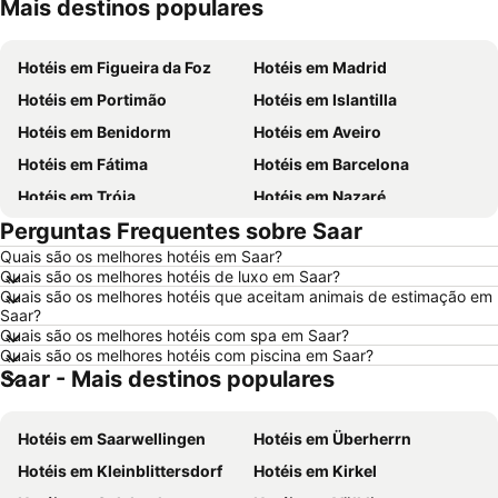
Mais destinos populares
Hotéis em Madeira
Hotéis em Espanha
Hotéis em Figueira da Foz
Hotéis em Madrid
Hotéis em Portimão
Hotéis em Islantilla
Hotéis em Benidorm
Hotéis em Aveiro
Hotéis em Fátima
Hotéis em Barcelona
Hotéis em Tróia
Hotéis em Nazaré
Perguntas Frequentes sobre Saar
Hotéis em Évora
Hotéis em Peniche
Quais são os melhores hotéis em Saar?
Hotéis em Porto Santo
Hotéis em Isla Canela
Quais são os melhores hotéis de luxo em Saar?
Hotéis em Sangenjo
Hotéis em Vila Nova de Milfontes
Quais são os melhores hotéis que aceitam animais de estimação em
Saar?
Hotéis em Vilamoura
Hotéis em Vigo
Quais são os melhores hotéis com spa em Saar?
Quais são os melhores hotéis com piscina em Saar?
Hotéis em Roma
Hotéis em Centro de Portugal
Saar - Mais destinos populares
Hotéis em Sul de Espanha
Hotéis em Málaga
Hotéis em Maiorca
Hotéis em Andaluzia
Hotéis em Saarwellingen
Hotéis em Überherrn
Hotéis em Minorca
Hotéis em Ibiza
Hotéis em Kleinblittersdorf
Hotéis em Kirkel
Hotéis em Ilha do Sal
Hotéis em Galiza