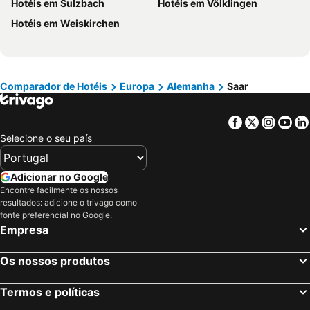
Hotéis em Sulzbach
Hotéis em Völklingen
Hotéis em Douro
Hotéis em Costa da Luz
Hotéis em Weiskirchen
Hotéis em Serra da Estrela
Hotéis em Região de Lisboa
Hotéis em Costa do Sol
Hotéis em Sardenha
Hotéis em Tenerife
Hotéis em Cabo Verde
Comparador de Hotéis
Europa
Alemanha
Saar
Hotéis em São Miguel
Hotéis em Madrid
Facebook
Twitter
Insta
Yo
Selecione o seu país
Adicionar no Google
Encontre facilmente os nossos
resultados: adicione o trivago como
fonte preferencial no Google.
Empresa
Os nossos produtos
Termos e políticas