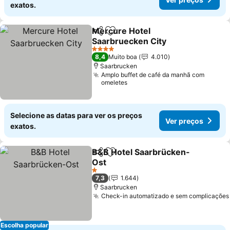
exatos.
Mercure Hotel
Partilhar
Adicionar aos favoritos
Saarbruecken City
4 Estrelas
8,4
Muito boa
4.010
Saarbrucken
Amplo buffet de café da manhã com
omeletes
Selecione as datas para ver os preços
Ver preços
exatos.
B&B Hotel Saarbrücken-
Partilhar
Adicionar aos favoritos
Ost
1 Estrelas
7,3
1.644
Saarbrucken
Check-in automatizado e sem complicações
Escolha popular