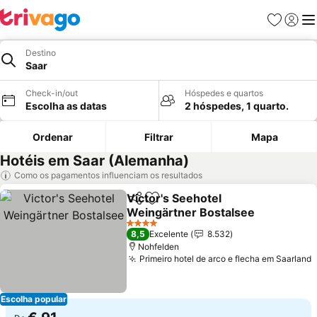
Favoritos
Iniciar
Me
Destino
Saar
Check-in/out
Hóspedes e quartos
Escolha as datas
2 hóspedes, 1 quarto.
Ordenar
Filtrar
Mapa
Hotéis em Saar (Alemanha)
Como os pagamentos influenciam os resultados
Victor's Seehotel
Partilhar
Adicionar aos favoritos
Weingärtner Bostalsee
4 Estrelas
8,5
Excelente
8.532
Nohfelden
Primeiro hotel de arco e flecha em Saarland
Escolha popular