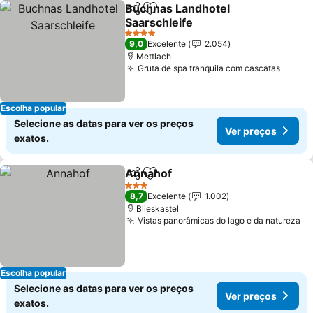
Buchnas Landhotel
Partilhar
Adicionar aos favoritos
Saarschleife
4 Estrelas
9,0
Excelente
2.054
Mettlach
Gruta de spa tranquila com cascatas
Escolha popular
Selecione as datas para ver os preços
Ver preços
exatos.
Annahof
Partilhar
Adicionar aos favoritos
3 Estrelas
8,7
Excelente
1.002
Blieskastel
Vistas panorâmicas do lago e da natureza
Escolha popular
Selecione as datas para ver os preços
Ver preços
exatos.