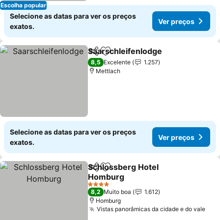
Escolha popular
Selecione as datas para ver os preços
Ver preços
exatos.
Saarschleifenlodge
Partilhar
Adicionar aos favoritos
8,5
Excelente
1.257
Mettlach
Selecione as datas para ver os preços
Ver preços
exatos.
Schlossberg Hotel
Partilhar
Adicionar aos favoritos
Homburg
4 Estrelas
8,2
Muito boa
1.612
Homburg
Vistas panorâmicas da cidade e do vale