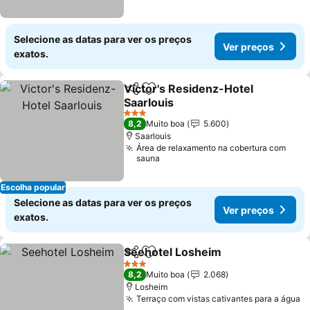
Selecione as datas para ver os preços
Ver preços
exatos.
Victor's Residenz-Hotel
Partilhar
Adicionar aos favoritos
Saarlouis
3 Estrelas
8,2
Muito boa
5.600
Saarlouis
Área de relaxamento na cobertura com
sauna
Escolha popular
Selecione as datas para ver os preços
Ver preços
exatos.
Seehotel Losheim
Partilhar
Adicionar aos favoritos
3 Estrelas
8,2
Muito boa
2.068
Losheim
Terraço com vistas cativantes para a água