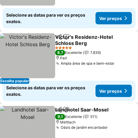
Selecione as datas para ver os preços
Ver preços
exatos.
Victor's Residenz-Hotel
Partilhar
Adicionar aos favoritos
Schloss Berg
5 Estrelas
8,7
Excelente
7.836
Perl
Ampla área de spa e bem-estar
Escolha popular
Selecione as datas para ver os preços
Ver preços
exatos.
Landhotel Saar-Mosel
Partilhar
Adicionar aos favoritos
9,1
Excelente
511
Mettlach
Oásis de jardim encantador