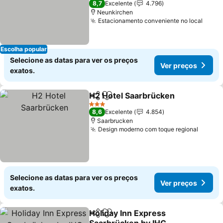
8,7
Excelente
4.796
Neunkirchen
Estacionamento conveniente no local
Escolha popular
Selecione as datas para ver os preços
Ver preços
exatos.
H2 Hotel Saarbrücken
Partilhar
Adicionar aos favoritos
3 Estrelas
8,6
Excelente
4.854
Saarbrucken
Design moderno com toque regional
Selecione as datas para ver os preços
Ver preços
exatos.
Holiday Inn Express
Partilhar
Adicionar aos favoritos