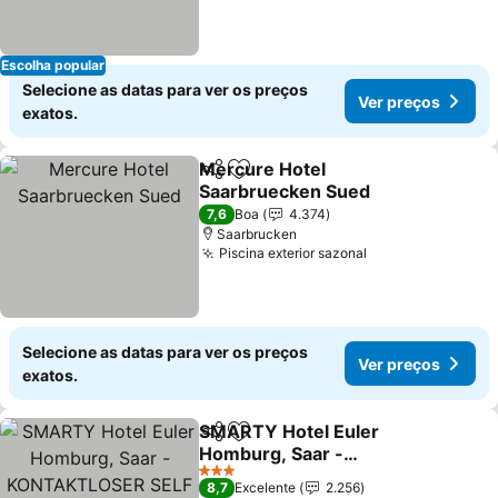
Escolha popular
Selecione as datas para ver os preços
Ver preços
exatos.
Mercure Hotel
Partilhar
Adicionar aos favoritos
Saarbruecken Sued
7,6
Boa
4.374
Saarbrucken
Piscina exterior sazonal
Selecione as datas para ver os preços
Ver preços
exatos.
SMARTY Hotel Euler
Partilhar
Adicionar aos favoritos
Homburg, Saar -
KONTAKTLOSER SELF
3 Estrelas
8,7
Excelente
2.256