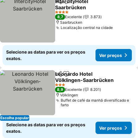
IntercityHotel
Partilhar
Adicionar aos favoritos
Saarbrücken
4 Estrelas
8,7
Excelente
3.873
Saarbrucken
Localização central na cidade
Selecione as datas para ver os preços
Ver preços
exatos.
Leonardo Hotel
Partilhar
Adicionar aos favoritos
Völklingen-Saarbrücken
3 Estrelas
8,9
Excelente
8.201
Völklingen
Buffet de café da manhã diversificado e
farto
Escolha popular
Selecione as datas para ver os preços
Ver preços
exatos.