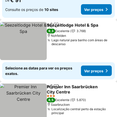
€ 91
De
Consulte os preços de
10 sites
Ver preços
Seezeitlodge Hotel & Spa
Partilhar
Adicionar aos favoritos
9,3
Excelente
3.768
Nohfelden
Lago natural para banho com áreas de
descanso
Selecione as datas para ver os preços
Ver preços
exatos.
Premier Inn Saarbrücken
Partilhar
Adicionar aos favoritos
City Centre
3 Estrelas
8,5
Excelente
5.870
Saarbrucken
Localização central perto da estação
principal