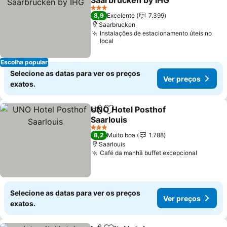
Saarbrücken by IHG
3 Estrelas
8,9
Excelente
7.399
Saarbrucken
Instalações de estacionamento úteis no
local
Escolha popular
Selecione as datas para ver os preços
Ver preços
exatos.
UNO Hotel Posthof
Partilhar
Adicionar aos favoritos
Saarlouis
3 Estrelas
8,2
Muito boa
1.788
Saarlouis
Café da manhã buffet excepcional
Selecione as datas para ver os preços
Ver preços
exatos.