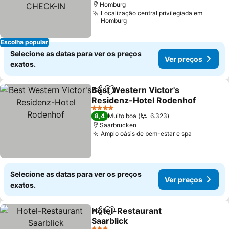
CHECK-IN
Homburg
Localização central privilegiada em
Homburg
Escolha popular
Selecione as datas para ver os preços
Ver preços
exatos.
Best Western Victor's
Partilhar
Adicionar aos favoritos
Residenz-Hotel Rodenhof
4 Estrelas
8,4
Muito boa
6.323
Saarbrucken
Amplo oásis de bem-estar e spa
Selecione as datas para ver os preços
Ver preços
exatos.
Hotel-Restaurant
Partilhar
Adicionar aos favoritos
Saarblick