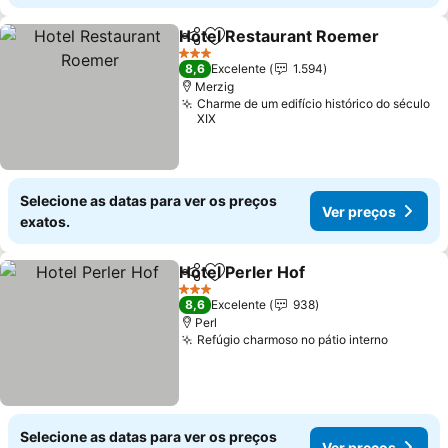
Hotel Restaurant Roemer
Partilhar
Adicionar aos favoritos
3 Estrelas
8,6
Excelente
1.594
Merzig
Charme de um edifício histórico do século
XIX
Selecione as datas para ver os preços
Ver preços
exatos.
Hotel Perler Hof
Partilhar
Adicionar aos favoritos
3 Estrelas
8,6
Excelente
938
Perl
Refúgio charmoso no pátio interno
Selecione as datas para ver os preços
Ver preços