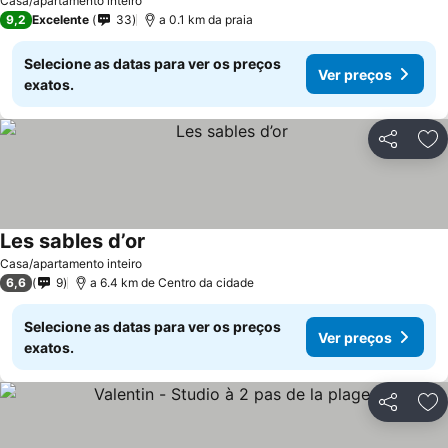
Casa/apartamento inteiro
9,2
Excelente
33
a 0.1 km da praia
Selecione as datas para ver os preços
Ver preços
exatos.
Partilhar
Ad
Les sables d’or
Ver preços
Casa/apartamento inteiro
6,6
9
a 6.4 km de Centro da cidade
Selecione as datas para ver os preços
Ver preços
exatos.
Partilhar
Ad