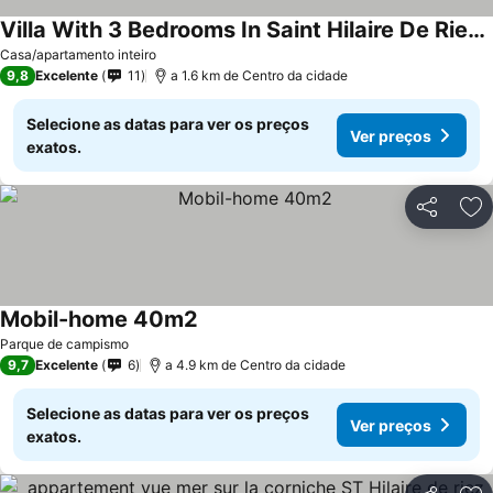
Villa With 3 Bedrooms In Saint Hilaire De Riez, With Private Pool And Enclosed Garden
Ver preços
Casa/apartamento inteiro
9,8
Excelente
11
a 1.6 km de Centro da cidade
Selecione as datas para ver os preços
Ver preços
exatos.
Partilhar
Ad
Mobil-home 40m2
Ver preços
Parque de campismo
9,7
Excelente
6
a 4.9 km de Centro da cidade
Selecione as datas para ver os preços
Ver preços
exatos.