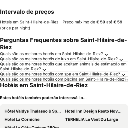
mento
Intervalo de preços
Hotéis em Saint-Hilaire-de-Riez -
Preço máximo
de
‎€ 59
até
‎€ 59
(price per night)
Perguntas Frequentes sobre Saint-Hilaire-de-
Riez
Quais são os melhores hotéis em Saint-Hilaire-de-Riez?
Quais são os melhores hotéis de luxo em Saint-Hilaire-de-Riez?
Quais são os melhores hotéis que aceitam animais de estimação em
Saint-Hilaire-de-Riez?
Quais são os melhores hotéis com spa em Saint-Hilaire-de-Riez?
Quais são os melhores hotéis com piscina em Saint-Hilaire-de-Riez?
Hotéis em Saint-Hilaire-de-Riez
Estes hotéis também poderão interessá-lo...
Hôtel Valdys Thalasso & Spa - les Pins
Hotel Inn Design Resto Novo Challans
Hotel La Corniche
TERNELIA Le Vent Du Large
Hôtel La Côte Océane 250m plage