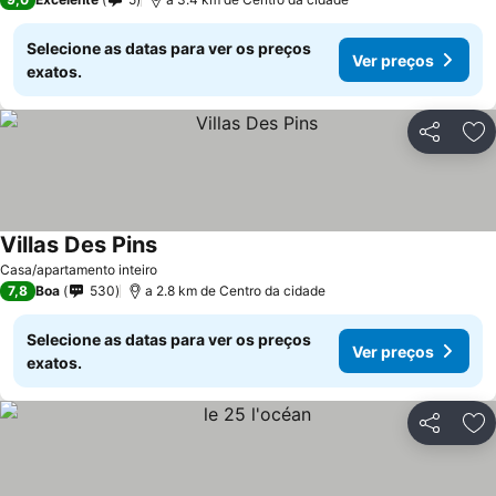
Selecione as datas para ver os preços
Ver preços
exatos.
Partilhar
Ad
Villas Des Pins
Ver preços
Casa/apartamento inteiro
7,8
Boa
530
a 2.8 km de Centro da cidade
Selecione as datas para ver os preços
Ver preços
exatos.
Partilhar
Ad