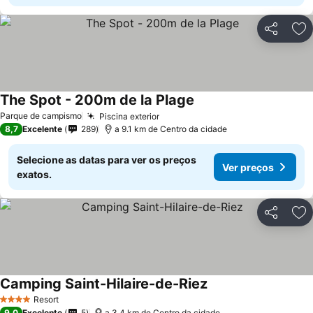
Partilhar
Ad
The Spot - 200m de la Plage
Ver preços
Parque de campismo
Piscina exterior
Ver preços
8,7
Excelente
289
a 9.1 km de Centro da cidade
Selecione as datas para ver os preços
Ver preços
exatos.
Partilhar
Ad
Camping Saint-Hilaire-de-Riez
Ver preços
Resort
4 Estrelas
9,0
Excelente
5
a 3.4 km de Centro da cidade