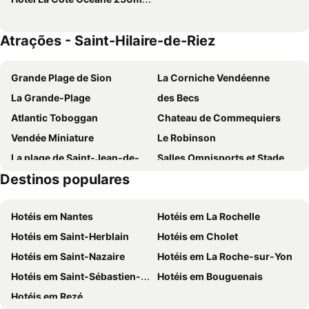
Atrações - Saint-Hilaire-de-Riez
Grande Plage de Sion
La Corniche Vendéenne
La Grande-Plage
des Becs
Atlantic Toboggan
Chateau de Commequiers
Vendée Miniature
Le Robinson
La plage de Saint-Jean-de-Monts
Salles Omnisports et Stade Marcel Guilbaud
Destinos populares
La plage de La Paracou
Musée des outils des métiers du bois
Foire aux Célibataires
Le Passage du Gois
Hotéis em Nantes
Hotéis em La Rochelle
Plage de la Joselière
Château de Noirmoutier
Hotéis em Saint-Herblain
Hotéis em Cholet
Hotéis em Saint-Nazaire
Hotéis em La Roche-sur-Yon
Hotéis em Saint-Sébastien-sur-Loire
Hotéis em Bouguenais
Hotéis em Rezé