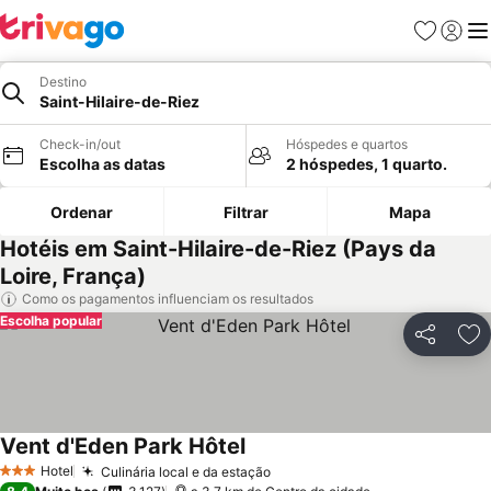
Favoritos
Iniciar
Me
Destino
Saint-Hilaire-de-Riez
Check-in/out
Hóspedes e quartos
Escolha as datas
2 hóspedes, 1 quarto.
Ordenar
Filtrar
Mapa
Hotéis em Saint-Hilaire-de-Riez (Pays da
Loire, França)
Como os pagamentos influenciam os resultados
Escolha popular
Partilhar
Ad
Vent d'Eden Park Hôtel
Ver preços
Hotel
Culinária local e da estação
Ver preços
3 Estrelas