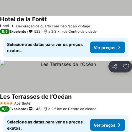
Hotel de la Forêt
Ver preços
Hotel
Decoração de quarto com inspiração vintage
Ver preços
8,5
Excelente
522
a 2.3 km de Centro da cidade
Selecione as datas para ver os preços
Ver preços
exatos.
Partilhar
Ad
Les Terrasses de l'Océan
Ver preços
Aparthotel
4 Estrelas
8,8
Excelente
146
a 2.5 km de Centro da cidade
Selecione as datas para ver os preços
Ver preços
exatos.