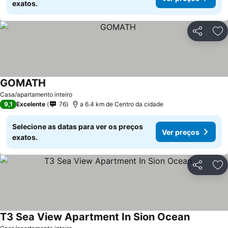
exatos.
Partilhar
Ad
GOMATH
Ver preços
Casa/apartamento inteiro
9,1
Excelente
76
a 6.4 km de Centro da cidade
Selecione as datas para ver os preços
Ver preços
exatos.
Partilhar
Ad
T3 Sea View Apartment In Sion Ocean
Ver preço