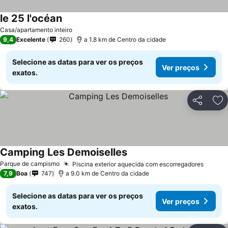
le 25 l'océan
Ver preços
Casa/apartamento inteiro
9,4
Excelente
260
a 1.8 km de Centro da cidade
Selecione as datas para ver os preços
Ver preços
exatos.
Partilhar
Ad
Camping Les Demoiselles
Ver preços
Parque de campismo
Piscina exterior aquecida com escorregadores
Ver p
7,9
Boa
747
a 9.0 km de Centro da cidade
Selecione as datas para ver os preços
Ver preços
exatos.