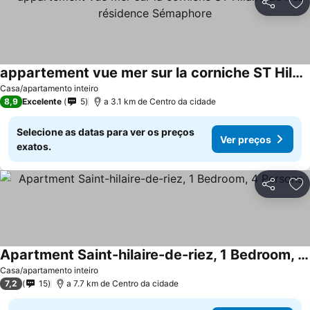
Partilhar
Ad
appartement vue mer sur la corniche ST Hilaire de riez résidence Sémaphore
Ver preços
Casa/apartamento inteiro
8,9
Excelente
5
a 3.1 km de Centro da cidade
Selecione as datas para ver os preços
Ver preços
exatos.
Partilhar
Ad
Apartment Saint-hilaire-de-riez, 1 Bedroom, 4 Persons
Ver preços
Casa/apartamento inteiro
7,2
15
a 7.7 km de Centro da cidade