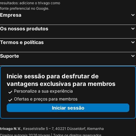
resultados: adicione o trivago como
Saumur, Pays da Loire Hotéis
Paris, França Hotéis
fonte preferencial no Google.
Empresa
Nice, Provença-Alpes-Costa Azul Hotéis
Coupvray, França Hotéis
Estrasburgo, Alsácia Hotéis
Bordéus, Aquitânia Hotéis
Os nossos produtos
Montévrain, França Hotéis
Serris, França Hotéis
Termos e políticas
Colmar, Alsácia Hotéis
Magny le Hongre, França Hotéis
Suporte
Inicie sessão para desfrutar de
vantagens exclusivas para membros
Personalize a sua experiência
Ofertas e preços para membros
Iniciar sessão
trivago N.V.
, Kesselstraße 5 – 7, 40221 Düsseldorf, Alemanha
Direitos autorais 2026 trivago | Todos os direitos reservados.