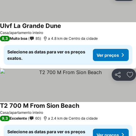
Ulvf La Grande Dune
Ver preços
Casa/apartamento inteiro
8,3
Muito boa
85
a 4.8 km de Centro da cidade
Selecione as datas para ver os preços
Ver preços
exatos.
Partilhar
Ad
T2 700 M From Sion Beach
Ver preços
Casa/apartamento inteiro
9,3
Excelente
60
a 2.4 km de Centro da cidade
Selecione as datas para ver os preços
Ver preços