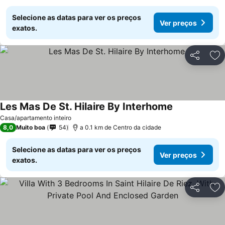
Selecione as datas para ver os preços
Ver preços
exatos.
Partilhar
Ad
Les Mas De St. Hilaire By Interhome
Ver preços
Casa/apartamento inteiro
8,0
Muito boa
54
a 0.1 km de Centro da cidade
Selecione as datas para ver os preços
Ver preços
exatos.
Partilhar
Ad