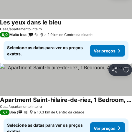
Les yeux dans le bleu
Ver preços
Casa/apartamento inteiro
8,0
Muito boa
6
a 2.9 km de Centro da cidade
Selecione as datas para ver os preços
Ver preços
exatos.
Partilhar
Ad
Apartment Saint-hilaire-de-riez, 1 Bedroom, 4 Persons
Ver preços
Casa/apartamento inteiro
7,7
Boa
6
a 10.3 km de Centro da cidade
Selecione as datas para ver os preços
Ver preços
exatos.