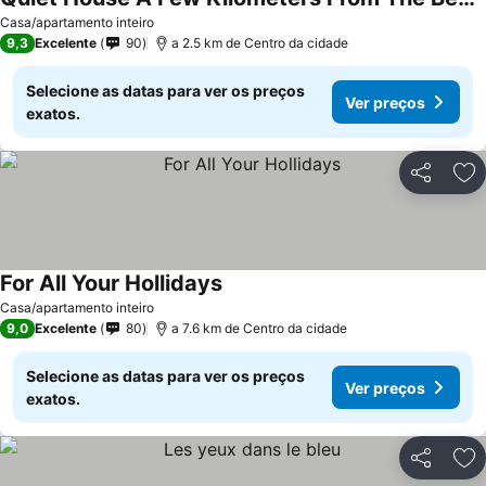
Ver preços
Casa/apartamento inteiro
9,3
Excelente
90
a 2.5 km de Centro da cidade
Selecione as datas para ver os preços
Ver preços
exatos.
Partilhar
Ad
For All Your Hollidays
Ver preços
Casa/apartamento inteiro
9,0
Excelente
80
a 7.6 km de Centro da cidade
Selecione as datas para ver os preços
Ver preços
exatos.
Partilhar
Ad