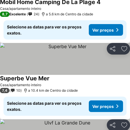
Mobil Home Camping De La Plage 4
Ver preços
Casa/apartamento inteiro
8,7
Excelente
24
a 5.6 km de Centro da cidade
Selecione as datas para ver os preços
Ver preços
exatos.
Partilhar
Ad
Superbe Vue Mer
Ver preços
Casa/apartamento inteiro
7,4
10
a 10.4 km de Centro da cidade
Selecione as datas para ver os preços
Ver preços
exatos.
Partilhar
Ad