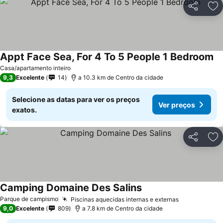
Partilhar
Ad
Appt Face Sea, For 4 To 5 People 1 Bedroom
Ve
Casa/apartamento inteiro
9,3
Excelente
14
a 10.3 km de Centro da cidade
Selecione as datas para ver os preços
Ver preços
exatos.
Partilhar
Ad
Camping Domaine Des Salins
Ver preços
Parque de campismo
Piscinas aquecidas internas e externas
Ver preços
9,0
Excelente
809
a 7.8 km de Centro da cidade