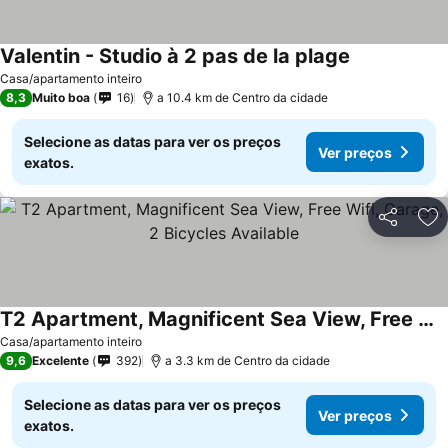
Valentin - Studio à 2 pas de la plage
Ver preços
Casa/apartamento inteiro
8,3
Muito boa
16
a 10.4 km de Centro da cidade
Selecione as datas para ver os preços
Ver preços
exatos.
Partilhar
Ad
T2 Apartment, Magnificent Sea View, Free Wifi, Garage, 2 Bicycles Available
Ver preços
Casa/apartamento inteiro
9,6
Excelente
392
a 3.3 km de Centro da cidade
Selecione as datas para ver os preços
Ver preços
exatos.