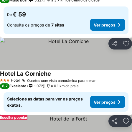
8,4
Muito boa
3.127
a 3.7 km de Centro da cidade
€ 59
De
Consulte os preços de
7 sites
Ver preços
Partilhar
Ad
Hotel La Corniche
Ver preços
Hotel
Quartos com vista panorâmica para o mar
Ver preços
3 Estrelas
8,7
Excelente
1.072
a 0.1 km da praia
Selecione as datas para ver os preços
Ver preços
exatos.
Escolha popular
Partilhar
Ad