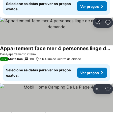
Selecione as datas para ver os preços
Ver preços
exatos.
Partilhar
Ad
Appartement face mer 4 personnes linge de maison sur demande
Ver preços
Casa/apartamento inteiro
8,2
Muito boa
19
a 6.4 km de Centro da cidade
Selecione as datas para ver os preços
Ver preços
exatos.
Partilhar
Ad