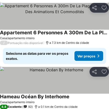
Partilhar
Ad
Appartement 6 Personnes A 300m De La Plage , Proche Des Animations Et Commodités
Ver preços
Casa/apartamento inteiro
/
a 7.3 km de Centro da cidade
Pontuação não disponível
Selecione as datas para ver os preços
Ver preços
exatos.
Partilhar
Ad
Hameau Océan By Interhome
Ver preços
Casa/apartamento inteiro
8,8
Excelente
92
a 0.1 km de Centro da cidade