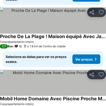
Partilhar
Ad
Proche De La Plage ! Maison équipé Avec Jardin
Ver preços
Casa/apartamento inteiro
7,7
Boa
8
a 7.8 km de Centro da cidade
Selecione as datas para ver os preços
Ver preços
exatos.
Partilhar
Ad
Mobil Home Domaine Avec Piscine Proche Mer
Ver preços
Casa/apartamento inteiro