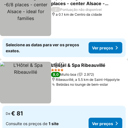
Partilhar
Adicionar aos favoritos
places - center Alsace -
ideal for families
/
Pontuação não disponível
a 0.1 km de Centro da cidade
Selecione as datas para ver os preços
Ver preços
exatos.
L'Hôtel & Spa Ribeauvillé
Partilhar
Adicionar aos favoritos
4 Estrelas
8,0
Muito boa
2.972
Ribeauvillé, a 5.5 km de Saint-Hippolyte
Bebidas no lounge de bem-estar
€ 81
De
Consulte os preços de
1 site
Ver preços