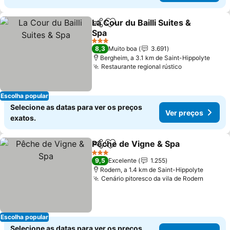
La Cour du Bailli Suites &
Partilhar
Adicionar aos favoritos
Spa
3 Estrelas
8,3
Muito boa
3.691
Bergheim, a 3.1 km de Saint-Hippolyte
Restaurante regional rústico
Escolha popular
Selecione as datas para ver os preços
Ver preços
exatos.
Pêche de Vigne & Spa
Partilhar
Adicionar aos favoritos
3 Estrelas
9,5
Excelente
1.255
Rodern, a 1.4 km de Saint-Hippolyte
Cenário pitoresco da vila de Rodern
Escolha popular
Selecione as datas para ver os preços