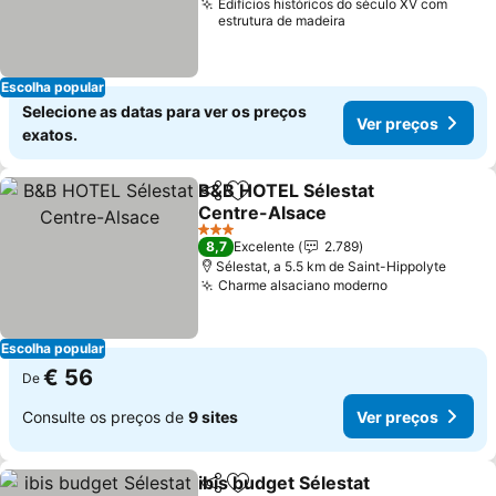
Edifícios históricos do século XV com
estrutura de madeira
Escolha popular
Selecione as datas para ver os preços
Ver preços
exatos.
B&B HOTEL Sélestat
Partilhar
Adicionar aos favoritos
Centre-Alsace
3 Estrelas
8,7
Excelente
2.789
Sélestat, a 5.5 km de Saint-Hippolyte
Charme alsaciano moderno
Escolha popular
€ 56
De
Consulte os preços de
9 sites
Ver preços
ibis budget Sélestat
Partilhar
Adicionar aos favoritos