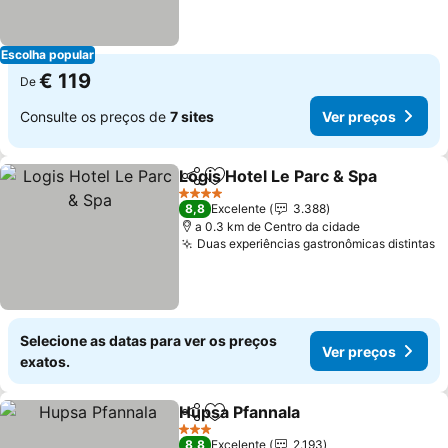
Escolha popular
€ 119
De
Consulte os preços de
7 sites
Ver preços
Logis Hotel Le Parc & Spa
Partilhar
Adicionar aos favoritos
4 Estrelas
8,8
Excelente
3.388
a 0.3 km de Centro da cidade
Duas experiências gastronômicas distintas
Selecione as datas para ver os preços
Ver preços
exatos.
Hupsa Pfannala
Partilhar
Adicionar aos favoritos
3 Estrelas
8,8
Excelente
2.193