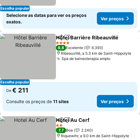
Escolha popular
Selecione as datas para ver os preços
Ver preços
exatos.
Hôtel Barrière Ribeauvillé
Partilhar
Adicionar aos favoritos
4 Estrelas
8,8
Excelente
6.393
Ribeauvillé, a 5.3 km de Saint-Hippolyte
Spa de balneoterapia amplo
Escolha popular
€ 211
De
Consulte os preços de
11 sites
Ver preços
Hotel Au Cerf
Partilhar
Adicionar aos favoritos
2 Estrelas
7,7
Boa
2.240
Riquewihr, a 9.0 km de Saint-Hippolyte