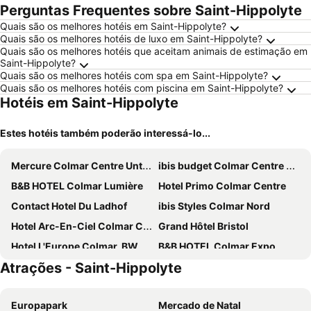
Perguntas Frequentes sobre Saint-Hippolyte
Quais são os melhores hotéis em Saint-Hippolyte?
Quais são os melhores hotéis de luxo em Saint-Hippolyte?
Quais são os melhores hotéis que aceitam animais de estimação em
Saint-Hippolyte?
Quais são os melhores hotéis com spa em Saint-Hippolyte?
Quais são os melhores hotéis com piscina em Saint-Hippolyte?
Hotéis em Saint-Hippolyte
Estes hotéis também poderão interessá-lo...
Mercure Colmar Centre Unterlinden
ibis budget Colmar Centre Ville
B&B HOTEL Colmar Lumière
Hotel Primo Colmar Centre
Contact Hotel Du Ladhof
ibis Styles Colmar Nord
Hotel Arc-En-Ciel Colmar Contact Hotel
Grand Hôtel Bristol
Hotel L'Europe Colmar, BW Signature Collection
B&B HOTEL Colmar Expo
Atrações - Saint-Hippolyte
Hôtel le Saint Nicolas
Best Western Colmar Expo
Novotel Suites Colmar Centre
Hôtel Maison Turenne
Europapark
Mercado de Natal
Campanile NATURE - Colmar Parc des Exposition
The Originals City, Hôtel Colmar Gare