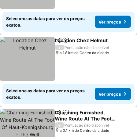
Selecione as datas para ver os preços
Ver preços
exatos.
Location Chez Helmut
Partilhar
Adicionar aos favoritos
/
Pontuação não disponível
a 1.8 km de Centro da cidade
Selecione as datas para ver os preços
Ver preços
exatos.
Charming Furnished,
Partilhar
Adicionar aos favoritos
Wine Route At The Foot
Of Haut-Koenigsbourg -
/
Pontuação não disponível
The Well
a 0.1 km de Centro da cidade