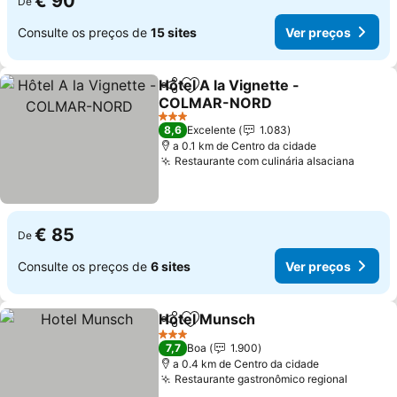
€ 90
De
Consulte os preços de
15 sites
Ver preços
Hôtel A la Vignette -
Partilhar
Adicionar aos favoritos
COLMAR-NORD
3 Estrelas
8,6
Excelente
1.083
a 0.1 km de Centro da cidade
Restaurante com culinária alsaciana
€ 85
De
Consulte os preços de
6 sites
Ver preços
Hotel Munsch
Partilhar
Adicionar aos favoritos
3 Estrelas
7,7
Boa
1.900
a 0.4 km de Centro da cidade
Restaurante gastronômico regional