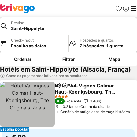
Favoritos
Iniciar
Me
Destino
Saint-Hippolyte
Check-in/out
Hóspedes e quartos
Escolha as datas
2 hóspedes, 1 quarto.
Ordenar
Filtrar
Mapa
Hotéis em Saint-Hippolyte (Alsácia, França)
Como os pagamentos influenciam os resultados
Hôtel Val-Vignes Colmar
Partilhar
Adicionar aos favoritos
Haut-Koenigsbourg, The
Originals Relais
4 Estrelas
8,7
Excelente
3.406
a 0.2 km de Centro da cidade
Cenário de antiga casa de caça histórica
Escolha popular