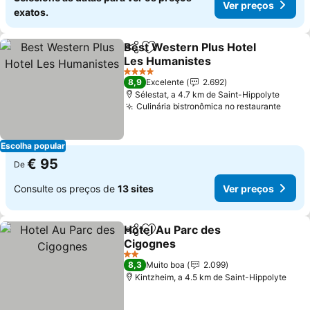
Ver preços
exatos.
Best Western Plus Hotel
Partilhar
Adicionar aos favoritos
Les Humanistes
4 Estrelas
8,9
Excelente
2.692
Sélestat, a 4.7 km de Saint-Hippolyte
Culinária bistronômica no restaurante
Escolha popular
€ 95
De
Consulte os preços de
13 sites
Ver preços
Hotel Au Parc des
Partilhar
Adicionar aos favoritos
Cigognes
2 Estrelas
8,3
Muito boa
2.099
Kintzheim, a 4.5 km de Saint-Hippolyte