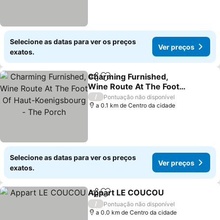
Selecione as datas para ver os preços
Ver preços
exatos.
Charming Furnished,
Partilhar
Adicionar aos favoritos
Wine Route At The Foot
Of Haut-Koenigsbourg -
/
Pontuação não disponível
The Porch
a 0.1 km de Centro da cidade
Selecione as datas para ver os preços
Ver preços
exatos.
Appart LE COUCOU
Partilhar
Adicionar aos favoritos
/
Pontuação não disponível
a 0.0 km de Centro da cidade