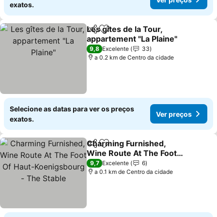
exatos.
Les gîtes de la Tour,
Partilhar
Adicionar aos favoritos
appartement "La Plaine"
9,8
Excelente
33
a 0.2 km de Centro da cidade
Selecione as datas para ver os preços
Ver preços
exatos.
Charming Furnished,
Partilhar
Adicionar aos favoritos
Wine Route At The Foot
Of Haut-Koenigsbourg -
9,7
Excelente
6
The Stable
a 0.1 km de Centro da cidade