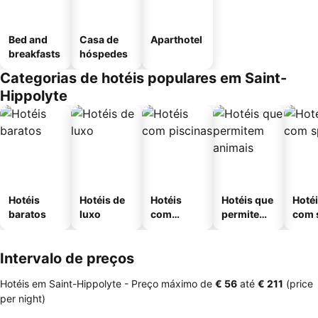
Bed and
Casa de
Aparthotel
breakfasts
hóspedes
Categorias de hotéis populares em Saint-
Hippolyte
Hotéis
Hotéis de
Hotéis
Hotéis que
Hoté
baratos
luxo
com
permitem
com 
piscinas
animais
Intervalo de preços
Hotéis em Saint-Hippolyte -
Preço máximo
de
‎€ 56
até
‎€ 211
(price
per night)