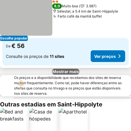
2 Estrelas
8,0
Muito boa
3.987
Sélestat, a 5.4 km de Saint-Hippolyte
Farto café da manhã buffet
Escolha popular
€ 56
De
Consulte os preços de
11 sites
Ver preços
Mostrar mais
Os preços e a disponibilidade que recebemos dos sites de reserva
mudam frequentemente. Como tal, pode haver diferenças entre as
ofertas que consulta no trivago e os preços que estão disponíveis
nos sites de reserva.
Outras estadias em Saint-Hippolyte