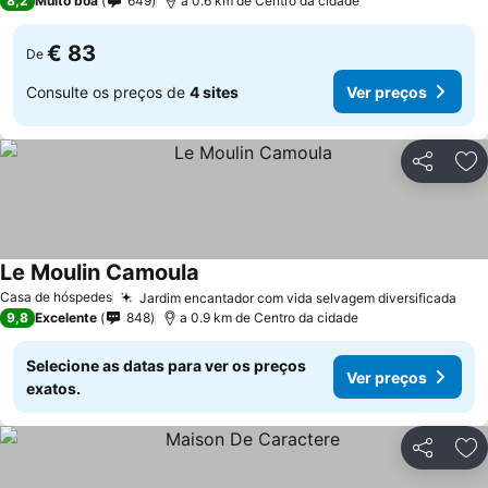
8,2
Muito boa
649
a 0.6 km de Centro da cidade
€ 83
De
Consulte os preços de
4 sites
Ver preços
Partilhar
Ad
Le Moulin Camoula
Ver preços
Casa de hóspedes
Jardim encantador com vida selvagem diversificada
Ver
9,8
Excelente
848
a 0.9 km de Centro da cidade
Selecione as datas para ver os preços
Ver preços
exatos.
Partilhar
Ad