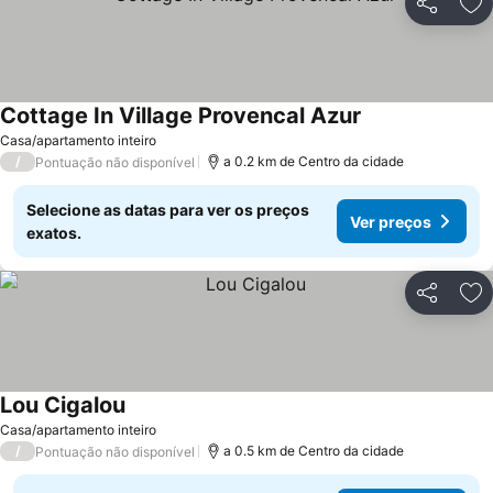
Partilhar
Ad
Cottage In Village Provencal Azur
Ver preços
Casa/apartamento inteiro
/
a 0.2 km de Centro da cidade
Pontuação não disponível
Selecione as datas para ver os preços
Ver preços
exatos.
Partilhar
Ad
Lou Cigalou
Ver preços
Casa/apartamento inteiro
/
a 0.5 km de Centro da cidade
Pontuação não disponível