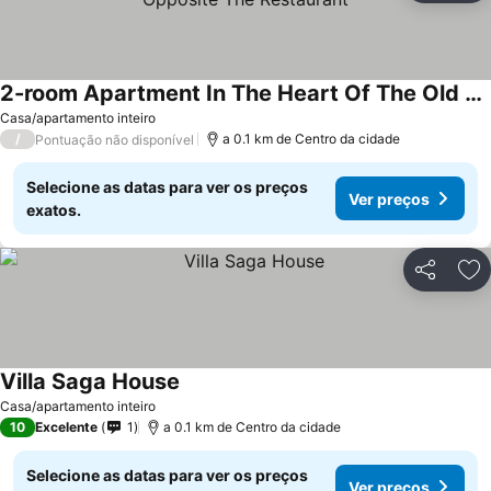
2-room Apartment In The Heart Of The Old Village Opposite The Restaurant
Ver preços
Casa/apartamento inteiro
/
a 0.1 km de Centro da cidade
Pontuação não disponível
Selecione as datas para ver os preços
Ver preços
exatos.
Partilhar
Ad
Villa Saga House
Ver preços
Casa/apartamento inteiro
10
Excelente
1
a 0.1 km de Centro da cidade
Selecione as datas para ver os preços
Ver preços