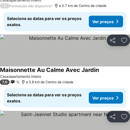
Casa/apartamento inteiro
/
a 0.7 km de Centro da cidade
Pontuação não disponível
Selecione as datas para ver os preços
Ver preços
exatos.
Partilhar
Ad
Maisonnette Au Calme Avec Jardin
Ver preços
Casa/apartamento inteiro
7,0
1
a 0.8 km de Centro da cidade
Selecione as datas para ver os preços
Ver preços
exatos.
Partilhar
Ad