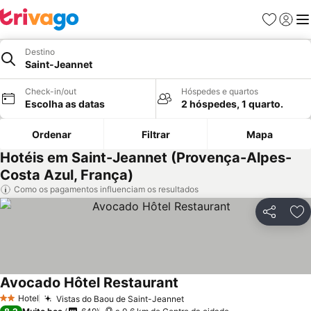
Favoritos
Iniciar
Me
Destino
Saint-Jeannet
Check-in/out
Hóspedes e quartos
Escolha as datas
2 hóspedes, 1 quarto.
Ordenar
Filtrar
Mapa
Hotéis em Saint-Jeannet (Provença-Alpes-
Costa Azul, França)
Como os pagamentos influenciam os resultados
Partilhar
Ad
Avocado Hôtel Restaurant
Ver preços
Hotel
Vistas do Baou de Saint-Jeannet
Ver preços
2 Estrelas