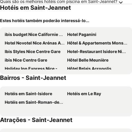
Quais são os melhores hotéis com piscina em Saint-Jeannet?
Hotéis em Saint-Jeannet
Estes hotéis também poderão interessá-lo...
ibis budget Nice Californie Lenval
Hotel Paganini
Hotel Novotel Nice Arénas Aéroport
Hôtel & Appartements Monsigny
Ibis Styles Nice Centre Gare
Hotel-Restaurant Isidore Nice Ouest
ibis Nice Centre Gare
Hôtel Belle Meunière
Holiday Inn Express Nice - Grand Arenas By Ihg
Hôtel Relais Acropolis
Bairros - Saint-Jeannet
ibis budget Nice Palais Nikaia
Greet Hotel Nice Aéroport Promenade des Anglais
Best Western Hotel Journel Antibes
Hotel Saint Gothard
Hotéis em Saint-Isidore
Hotéis em Le Ray
Mercure Nice Centre Grimaldi
Novotel Nice Centre Vieux Nice
Hotéis em Saint-Roman-de-Bellet
Hotel Le Saint Paul
Aparthotel Adagio Nice Centre
Radisson Blu Hotel, Nice
NH Nice
Atrações - Saint-Jeannet
Hôtel Bristol
B&B HOTEL Nice Aéroport Arenas
Aparthotel Adagio Access Nice Magnan
ibis Styles Nice Vieux Port