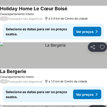
Holiday Home Le Cœur Boisé
Ver preços
Casa/apartamento inteiro
/
a 0.9 km de Centro da cidade
Pontuação não disponível
Selecione as datas para ver os preços
Ver preços
exatos.
Partilhar
Ad
La Bergerie
Ver preços
Casa/apartamento inteiro
/
a 1.0 km de Centro da cidade
Pontuação não disponível
Selecione as datas para ver os preços
Ver preços
exatos.