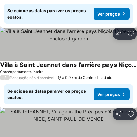
Selecione as datas para ver os preços
Ver preços
exatos.
Partilhar
Ad
Villa à Saint Jeannet dans l'arrière pays Niçois 10 people Enclosed garden
Ver preços
Casa/apartamento inteiro
/
a 0.9 km de Centro da cidade
Pontuação não disponível
Selecione as datas para ver os preços
Ver preços
exatos.
Partilhar
Ad