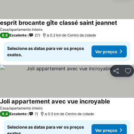
esprit brocante gîte classé saint jeannet
Ver pr
Casa/apartamento inteiro
8,8
Excelente
27
a 0.2 km de Centro da cidade
Selecione as datas para ver os preços
Ver preços
exatos.
Partilhar
Ad
Joli appartement avec vue incroyable
Ver preço
Casa/apartamento inteiro
9,4
Excelente
7
a 0.5 km de Centro da cidade
Selecione as datas para ver os preços
Ver preços
exatos.