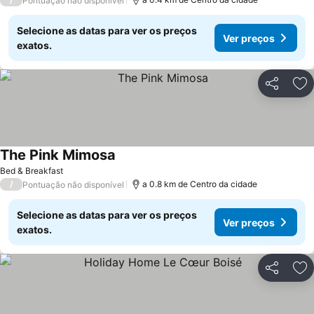
Pontuação não disponível
Selecione as datas para ver os preços
Ver preços
exatos.
Partilhar
Ad
The Pink Mimosa
Ver preços
Bed & Breakfast
/
a 0.8 km de Centro da cidade
Pontuação não disponível
Selecione as datas para ver os preços
Ver preços
exatos.
Partilhar
Ad