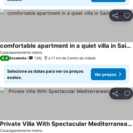
Partilhar
Ad
comfortable apartment in a quiet villa in Saint Jeannet
Ver preços
Casa/apartamento inteiro
9,4
Excelente
126
a 1.1 km de Centro da cidade
Selecione as datas para ver os preços
Ver preços
exatos.
Partilhar
Ad
Private Villa With Spectacular Mediterranean Seaview
Ver preços
Casa/apartamento inteiro