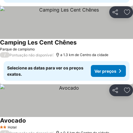
Partilhar
Ad
Camping Les Cent Chênes
Ver preços
Parque de campismo
/
a 1.3 km de Centro da cidade
Pontuação não disponível
Selecione as datas para ver os preços
Ver preços
exatos.
Partilhar
Ad
Avocado
Ver preços
Hotel
2 Estrelas
/
a 0.4 km de Centro da cidade