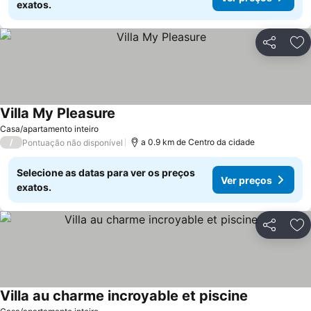
exatos.
Partilhar
Ad
Villa My Pleasure
Ver preços
Casa/apartamento inteiro
/
a 0.9 km de Centro da cidade
Pontuação não disponível
Selecione as datas para ver os preços
Ver preços
exatos.
Partilhar
Ad
Villa au charme incroyable et piscine
Ver preços