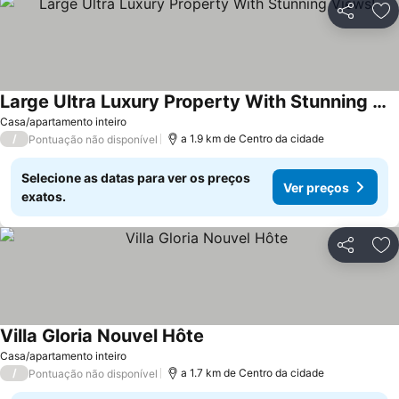
Partilhar
Ad
Large Ultra Luxury Property With Stunning Views!
Ver preços
Casa/apartamento inteiro
/
a 1.9 km de Centro da cidade
Pontuação não disponível
Selecione as datas para ver os preços
Ver preços
exatos.
Partilhar
Ad
Villa Gloria Nouvel Hôte
Ver preços
Casa/apartamento inteiro
/
a 1.7 km de Centro da cidade
Pontuação não disponível