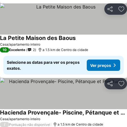
Partilhar
Ad
La Petite Maison des Baous
Ver preços
Casa/apartamento inteiro
10
Excelente
2
a 1.5 km de Centro da cidade
Selecione as datas para ver os preços
Ver preços
exatos.
Partilhar
Ad
Hacienda Provençale- Piscine, Pétanque et Plenitude
Ver preços
Casa/apartamento inteiro
/
a 1.5 km de Centro da cidade
Pontuação não disponível