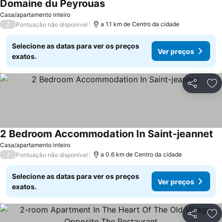
Domaine du Peyrouas
Ver preços
Casa/apartamento inteiro
/
a 1.1 km de Centro da cidade
Pontuação não disponível
Selecione as datas para ver os preços
Ver preços
exatos.
Partilhar
Ad
2 Bedroom Accommodation In Saint-jeannet
Ve
Casa/apartamento inteiro
/
a 0.6 km de Centro da cidade
Pontuação não disponível
Selecione as datas para ver os preços
Ver preços
exatos.
Partilhar
Ad