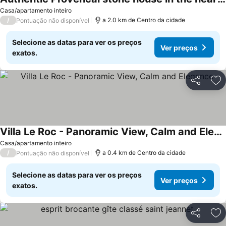
Ver preços
Casa/apartamento inteiro
/
a 2.0 km de Centro da cidade
Pontuação não disponível
Selecione as datas para ver os preços
Ver preços
exatos.
Partilhar
Ad
Villa Le Roc - Panoramic View, Calm and Elegance
Ver preços
Casa/apartamento inteiro
/
a 0.4 km de Centro da cidade
Pontuação não disponível
Selecione as datas para ver os preços
Ver preços
exatos.
Partilhar
Ad