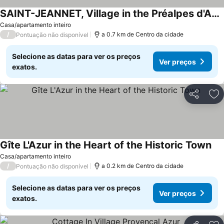
SAINT-JEANNET, Village in the Préalpes d'Azur, near NICE, SAINT-PAUL-DE-VENCE
Ver preços
Casa/apartamento inteiro
/
a 0.7 km de Centro da cidade
Pontuação não disponível
Selecione as datas para ver os preços
Ver preços
exatos.
Partilhar
Ad
Gîte L'Azur in the Heart of the Historic Town
Ver
Casa/apartamento inteiro
/
a 0.2 km de Centro da cidade
Pontuação não disponível
Selecione as datas para ver os preços
Ver preços
exatos.