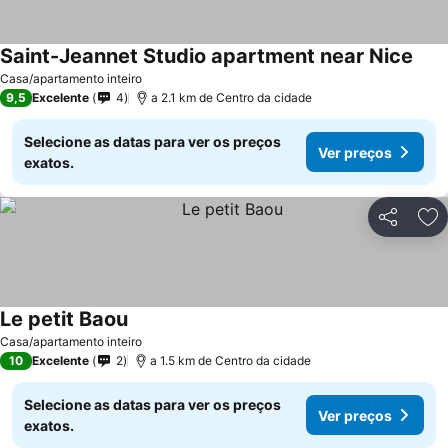
Saint-Jeannet Studio apartment near Nice
Ver 
Casa/apartamento inteiro
9,5
Excelente
4
a 2.1 km de Centro da cidade
Selecione as datas para ver os preços
Ver preços
exatos.
Partilhar
Ad
Le petit Baou
Ver preços
Casa/apartamento inteiro
10
Excelente
2
a 1.5 km de Centro da cidade
Selecione as datas para ver os preços
Ver preços
exatos.