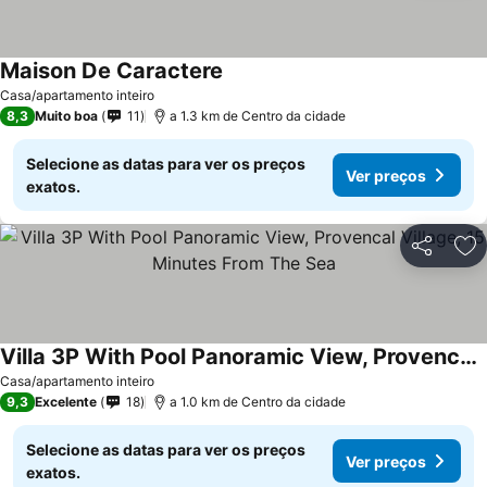
Maison De Caractere
Ver preços
Casa/apartamento inteiro
8,3
Muito boa
11
a 1.3 km de Centro da cidade
Selecione as datas para ver os preços
Ver preços
exatos.
Partilhar
Ad
Villa 3P With Pool Panoramic View, Provencal Village, 15 Minutes From The Sea
Ver preços
Casa/apartamento inteiro
9,3
Excelente
18
a 1.0 km de Centro da cidade
Selecione as datas para ver os preços
Ver preços
exatos.