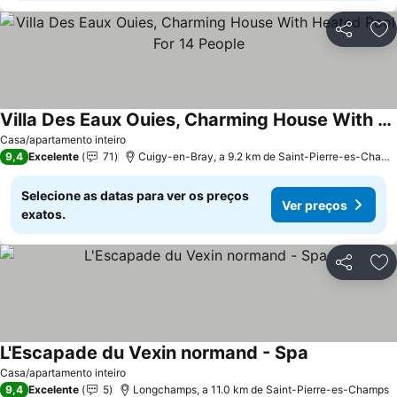
Partilhar
Ad
Villa Des Eaux Ouies, Charming House With Heated Pool For 14 People
Casa/apartamento inteiro
9,4
Excelente
71
Cuigy-en-Bray, a 9.2 km de Saint-Pierre-es-Champs
Selecione as datas para ver os preços
Ver preços
exatos.
Partilhar
Ad
L'Escapade du Vexin normand - Spa
Casa/apartamento inteiro
9,4
Excelente
5
Longchamps, a 11.0 km de Saint-Pierre-es-Champs