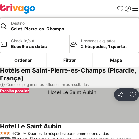
Favoritos
Iniciar
Me
Destino
Saint-Pierre-es-Champs
Check-in/out
Hóspedes e quartos
Escolha as datas
2 hóspedes, 1 quarto.
Ordenar
Filtrar
Mapa
Hotéis em Saint-Pierre-es-Champs (Picardie,
França)
Como os pagamentos influenciam os resultados
Escolha popular
Partilhar
Ad
Hotel Le Saint Aubin
Hotel
Quartos de hóspedes recentemente renovados
3 Estrelas