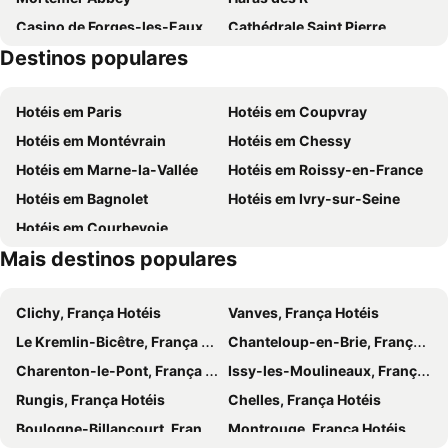
Casino de Forges-les-Eaux
Cathédrale Saint Pierre
Destinos populares
de Bonnemare
Château Gaillard
Barrage de Poses-Amfreville
La Forêt Verte
Hotéis em Paris
Hotéis em Coupvray
Base de Loisirs des Boucles de Seine
La Fête du Ventre et de la Gastronomie Normande
Hotéis em Montévrain
Hotéis em Chessy
Pontoise – Cormeilles Aerodrome
Eglise Saint-Martin
Hotéis em Marne-la-Vallée
Hotéis em Roissy-en-France
La Place du Vieux Marché
Hotéis em Bagnolet
Hotéis em Ivry-sur-Seine
Hotéis em Courbevoie
Mais destinos populares
Clichy, França Hotéis
Vanves, França Hotéis
Le Kremlin-Bicêtre, França Hotéis
Chanteloup-en-Brie, França Hotéis
Charenton-le-Pont, França Hotéis
Issy-les-Moulineaux, França Hotéis
Rungis, França Hotéis
Chelles, França Hotéis
Boulogne-Billancourt, França Hotéis
Montrouge, França Hotéis