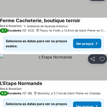
Ferme Cacheterie, boutique terroir
Bed & Breakfast
Ambiente de fazenda histórica
8,7
Excelente
432
Fleury-la-Forêt, a 12.8 km de Saint-Pierre-es-Champs
Selecione as datas para ver os preços
Ver preços
exatos.
Partilhar
Ad
L'Etape Normande
Bed & Breakfast
9,8
Excelente
98
Montroty, a 3.7 km de Saint-Pierre-es-Champs
Selecione as datas para ver os preços
Ver preços