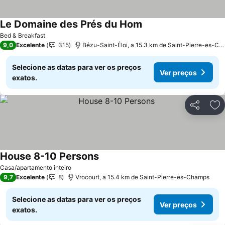
Le Domaine des Prés du Hom
Bed & Breakfast
9,0
Excelente
315
Bézu-Saint-Éloi, a 15.3 km de Saint-Pierre-es-Champs
Selecione as datas para ver os preços
Ver preços
exatos.
Partilhar
Ad
House 8-10 Persons
Casa/apartamento inteiro
9,7
Excelente
8
Vrocourt, a 15.4 km de Saint-Pierre-es-Champs
Selecione as datas para ver os preços
Ver preços
exatos.