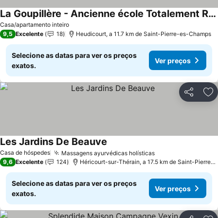
La Goupillère - Ancienne école Totalement Rénovée
Casa/apartamento inteiro
9,5
Excelente
18
Heudicourt, a 11.7 km de Saint-Pierre-es-Champs
Selecione as datas para ver os preços
Ver preços
exatos.
Partilhar
Ad
Les Jardins De Beauve
Casa de hóspedes
Massagens ayurvédicas holísticas
9,6
Excelente
124
Héricourt-sur-Thérain, a 17.5 km de Saint-Pierre-es-Champs
Selecione as datas para ver os preços
Ver preços
exatos.