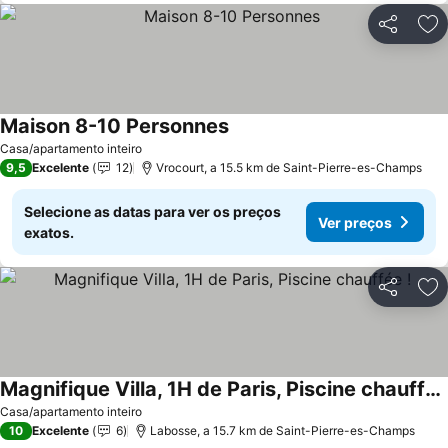
Partilhar
Ad
Maison 8-10 Personnes
Casa/apartamento inteiro
9,5
Excelente
12
Vrocourt, a 15.5 km de Saint-Pierre-es-Champs
Selecione as datas para ver os preços
Ver preços
exatos.
Partilhar
Ad
Magnifique Villa, 1H de Paris, Piscine chauffée !
Casa/apartamento inteiro
10
Excelente
6
Labosse, a 15.7 km de Saint-Pierre-es-Champs