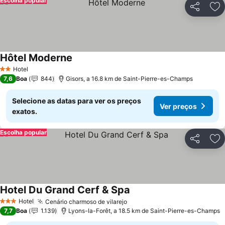
Escolha popular
Partilhar
Ad
Hôtel Moderne
Hotel
2 Estrelas
7,6
Boa
844
Gisors, a 16.8 km de Saint-Pierre-es-Champs
Selecione as datas para ver os preços
Ver preços
exatos.
Escolha popular
Partilhar
Ad
Hotel Du Grand Cerf & Spa
Hotel
Cenário charmoso de vilarejo
3 Estrelas
7,7
Boa
1.139
Lyons-la-Forêt, a 18.5 km de Saint-Pierre-es-Champs