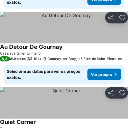
exatos.
Partilhar
Ad
Au Detour De Gournay
Casa/apartamento inteiro
8,3
Muito boa
104
Gournay-en-Bray, a 5.8 km de Saint-Pierre-es-Champs
Selecione as datas para ver os preços
Ver preços
exatos.
Partilhar
Ad
Quiet Corner