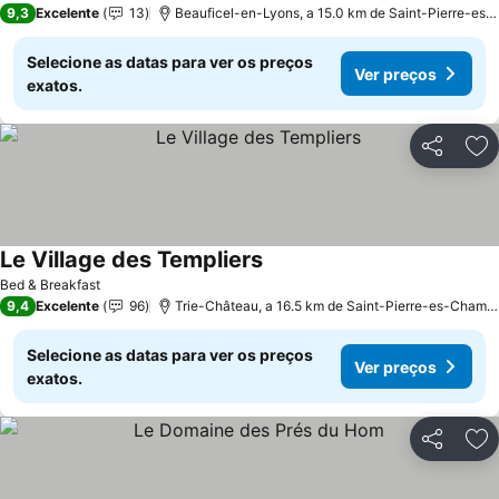
9,3
Excelente
13
Beauficel-en-Lyons, a 15.0 km de Saint-Pierre-es-Champs
Selecione as datas para ver os preços
Ver preços
exatos.
Partilhar
Ad
Le Village des Templiers
Bed & Breakfast
9,4
Excelente
96
Trie-Château, a 16.5 km de Saint-Pierre-es-Champs
Selecione as datas para ver os preços
Ver preços
exatos.
Partilhar
Ad