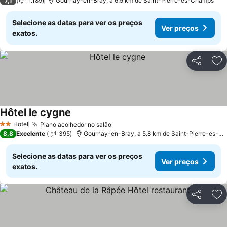
7,1
1.189
Gournay-en-Bray, a 6.5 km de Saint-Pierre-es-Champs
Selecione as datas para ver os preços
Ver preços
exatos.
Partilhar
Ad
Hôtel le cygne
Hotel
Piano acolhedor no salão
2 Estrelas
8,8
Excelente
395
Gournay-en-Bray, a 5.8 km de Saint-Pierre-es-Champs
Selecione as datas para ver os preços
Ver preços
exatos.
Partilhar
Ad