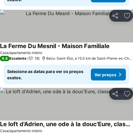
Partilhar
Ad
La Ferme Du Mesnil - Maison Familiale
Casa/apartamento inteiro
9,8
Excelente
18
Bézu-Saint-Éloi, a 15.0 km de Saint-Pierre-es-Champs
Selecione as datas para ver os preços
Ver preços
exatos.
Partilhar
Ad
Le loft d'Adrien, une ode à la douc'Eure, classé 3 étoiles
Casa/apartamento inteiro