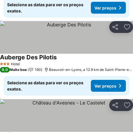
Selecione as datas para ver os preços
Ver preços
exatos.
Partilhar
Ad
Auberge Des Pilotis
Hotel
3 Estrelas
8,0
Muito boa
190
Beauvoir-en-Lyons, a 12.9 km de Saint-Pierre-es-Champs
Selecione as datas para ver os preços
Ver preços
exatos.
Partilhar
Ad