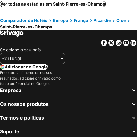
Noisy-le-Grand, França Hotéis
Pantin, França Hotéis
Ver todas as estadias em Saint-Pierre-es-Champs
Levallois-Perret, França Hotéis
Torcy, França Hotéis
Comparador de Hotéis
Europa
França
Picardie
Oise
Chevilly-Larue, França Hotéis
Saint-Thibault-des-Vignes, França Hotéis
Saint-Pierre-es-Champs
Bussy Saint Georges, França Hotéis
Orly, França Hotéis
Paray-Vieille-Poste, França Hotéis
Villejuif, França Hotéis
Facebook
Twitter
Insta
Yo
Paris, França Hotéis
Coupvray, França Hotéis
Selecione o seu país
Montévrain, França Hotéis
Serris, França Hotéis
Magny le Hongre, França Hotéis
Chessy, França Hotéis
Adicionar no Google
Encontre facilmente os nossos
Marne-la-Vallée, França Hotéis
Roissy-en-France, França Hotéis
resultados: adicione o trivago como
Bagnolet, França Hotéis
Nice, Provença-Alpes-Costa Azul Hotéis
fonte preferencial no Google.
Empresa
Estrasburgo, Alsácia Hotéis
Bordéus, Aquitânia Hotéis
Colmar, Alsácia Hotéis
Os nossos produtos
Termos e políticas
Suporte