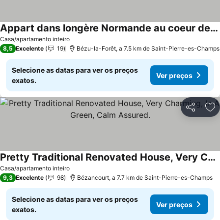
Appart dans longère Normande au coeur de la Forêt de Lyons
Casa/apartamento inteiro
8,5
Excelente
19
Bézu-la-Forêt, a 7.5 km de Saint-Pierre-es-Champs
Selecione as datas para ver os preços
Ver preços
exatos.
Partilhar
Ad
Pretty Traditional Renovated House, Very Charming, In A Green, Calm Assured.
Casa/apartamento inteiro
9,3
Excelente
98
Bézancourt, a 7.7 km de Saint-Pierre-es-Champs
Selecione as datas para ver os preços
Ver preços
exatos.