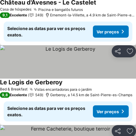
Château d'Avesnes - Le Castelet
Casa de hóspedes
Piscina e bangalôs futuros
9,1
Excelente
249
Ernemont-la-Villette, a 4.9 km de Saint-Pierre-es-Champs
Selecione as datas para ver os preços
Ver preços
exatos.
Partilhar
Ad
Le Logis de Gerberoy
Bed & Breakfast
Vistas encantadoras para o jardim
9,8
Excelente
549
Gerberoy, a 14.5 km de Saint-Pierre-es-Champs
Selecione as datas para ver os preços
Ver preços
exatos.
Partilhar
Ad