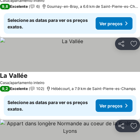
Casa/apartamento inteiro
9,8
Excelente
6
Gournay-en-Bray, a 6.6 km de Saint-Pierre-es-Champs
Selecione as datas para ver os preços
Ver preços
exatos.
Partilhar
Ad
La Vallée
Casa/apartamento inteiro
9,2
Excelente
102
Hébécourt, a 7.9 km de Saint-Pierre-es-Champs
Selecione as datas para ver os preços
Ver preços
exatos.
Partilhar
Ad