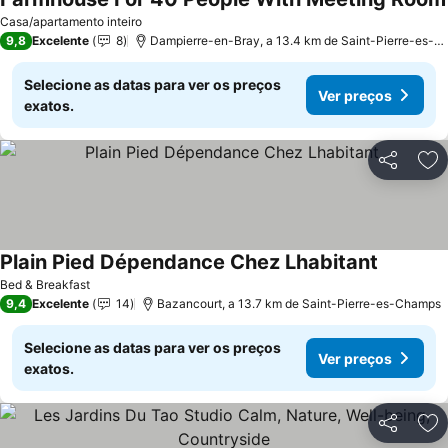
Casa/apartamento inteiro
9,8
Excelente
8
Dampierre-en-Bray, a 13.4 km de Saint-Pierre-es-Champs
Selecione as datas para ver os preços
Ver preços
exatos.
Partilhar
Ad
Plain Pied Dépendance Chez Lhabitant
Bed & Breakfast
9,4
Excelente
14
Bazancourt, a 13.7 km de Saint-Pierre-es-Champs
Selecione as datas para ver os preços
Ver preços
exatos.
Partilhar
Ad