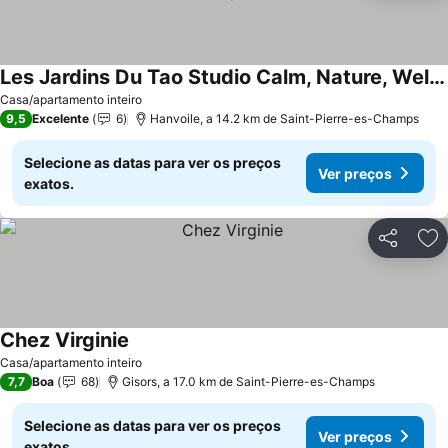
Les Jardins Du Tao Studio Calm, Nature, Well-being, Countryside
Casa/apartamento inteiro
9,5
Excelente
6
Hanvoile, a 14.2 km de Saint-Pierre-es-Champs
Selecione as datas para ver os preços
Ver preços
exatos.
Partilhar
Ad
Chez Virginie
Casa/apartamento inteiro
7,7
Boa
68
Gisors, a 17.0 km de Saint-Pierre-es-Champs
Selecione as datas para ver os preços
Ver preços
exatos.