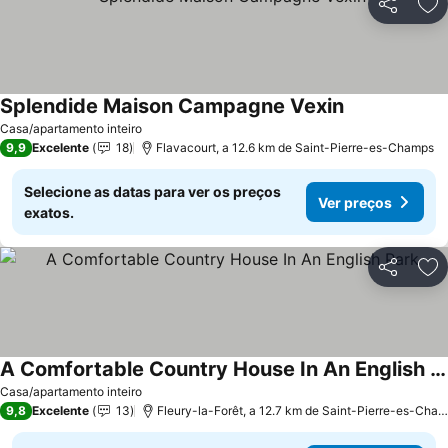
Partilhar
Ad
Splendide Maison Campagne Vexin
Casa/apartamento inteiro
9,9
Excelente
18
Flavacourt, a 12.6 km de Saint-Pierre-es-Champs
Selecione as datas para ver os preços
Ver preços
exatos.
Partilhar
Ad
A Comfortable Country House In An English Park
Casa/apartamento inteiro
9,8
Excelente
13
Fleury-la-Forêt, a 12.7 km de Saint-Pierre-es-Champs