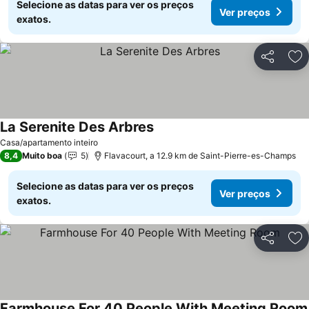
Selecione as datas para ver os preços
Ver preços
exatos.
Partilhar
Ad
La Serenite Des Arbres
Casa/apartamento inteiro
8,4
Muito boa
5
Flavacourt, a 12.9 km de Saint-Pierre-es-Champs
Selecione as datas para ver os preços
Ver preços
exatos.
Partilhar
Ad
Farmhouse For 40 People With Meeting Room