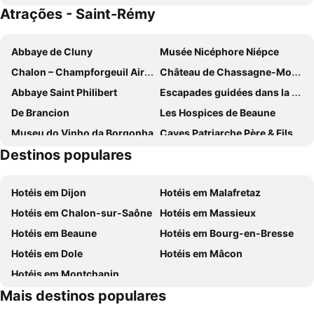
Atrações - Saint-Rémy
ibis Europe Chalon Sur Saone
ibis Chalon Sur Saone Nord
Le Dracy Hôtel et Spa
EVIDENCE Maison d'Hôtes
Abbaye de Cluny
Musée Nicéphore Niépce
Chateau Saint-Michel - Cercle Des Grands Crus
Auberge Du Camp Romain
Chalon – Champforgeuil Airport
Château de Chassagne-Montrachet
Abbaye Saint Philibert
Escapades guidées dans la ville
De Brancion
Les Hospices de Beaune
Museu do Vinho da Borgonha
Caves Patriarche Père & Fils
Destinos populares
Haras National
Bienvenue à Savigny
Golf de Macon - La Salle
Ecomusée de la Bresse Bourguignone
Hotéis em Dijon
Hotéis em Malafretaz
Le château du Clos-Vougeot
Hotéis em Chalon-sur-Saône
Hotéis em Massieux
Hotéis em Beaune
Hotéis em Bourg-en-Bresse
Hotéis em Dole
Hotéis em Mâcon
Hotéis em Montchanin
Mais destinos populares