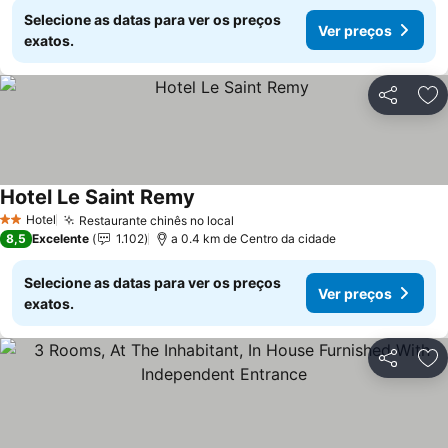
Selecione as datas para ver os preços
Ver preços
exatos.
Partilhar
Ad
Hotel Le Saint Remy
Ver preços
Hotel
Restaurante chinês no local
Ver preços
2 Estrelas
8,5
Excelente
1.102
a 0.4 km de Centro da cidade
Selecione as datas para ver os preços
Ver preços
exatos.
Partilhar
Ad