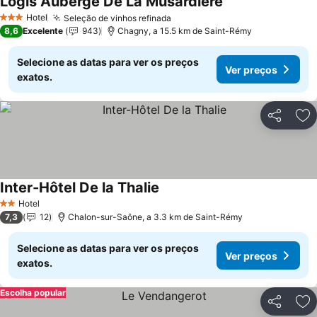
Logis Auberge De La Musardiere
Ver preços
Hotel
Seleção de vinhos refinada
Ver preços
3 Estrelas
8,6
Excelente
943
Chagny, a 15.5 km de Saint-Rémy
Selecione as datas para ver os preços
Ver preços
exatos.
Partilhar
Ad
Inter-Hôtel De la Thalie
Ver preços
Hotel
2 Estrelas
7,3
12
Chalon-sur-Saône, a 3.3 km de Saint-Rémy
Selecione as datas para ver os preços
Ver preços
exatos.
Escolha popular
Partilhar
Ad