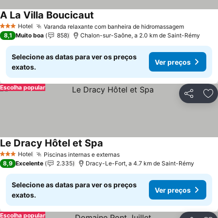
A La Villa Boucicaut
Ver preços
Hotel
Varanda relaxante com banheira de hidromassagem
Ver preç
3 Estrelas
8,1
Muito boa
858
Chalon-sur-Saône, a 2.0 km de Saint-Rémy
Selecione as datas para ver os preços
Ver preços
exatos.
Escolha popular
Partilhar
Ad
Le Dracy Hôtel et Spa
Ver preços
Hotel
Piscinas internas e externas
Ver preços
3 Estrelas
8,9
Excelente
2.335
Dracy-Le-Fort, a 4.7 km de Saint-Rémy
Selecione as datas para ver os preços
Ver preços
exatos.
Escolha popular