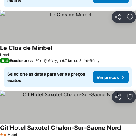
exatos.
Partilhar
Ad
Le Clos de Miribel
Ver preços
Hotel
9,4
Excelente
20
Givry, a 6.7 km de Saint-Rémy
Selecione as datas para ver os preços
Ver preços
exatos.
Partilhar
Ad
Cit'Hotel Saxotel Chalon-Sur-Saone Nord
Ver pr
Hotel