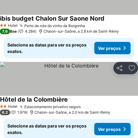
ibis budget Chalon Sur Saone Nord
Ver preços
Hotel
Perto da rota do vinho da Borgonha
Ver preços
2 Estrelas
7,6
Boa
4.284
Chalon-sur-Saône, a 2.8 km de Saint-Rémy
Selecione as datas para ver os preços
Ver preços
exatos.
Partilhar
Ad
Hôtel de la Colombière
Ver preços
Hotel
Estacionamento privativo seguro
Ver preços
2 Estrelas
6,2
1.979
Chalon-sur-Saône, a 2.0 km de Saint-Rémy
Selecione as datas para ver os preços
Ver preços
exatos.