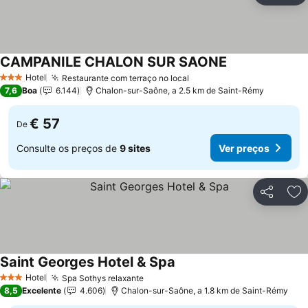
CAMPANILE CHALON SUR SAONE
Ver preços
Hotel
Restaurante com terraço no local
Ver preços
3 Estrelas
7,6
Boa
6.144
Chalon-sur-Saône, a 2.5 km de Saint-Rémy
€ 57
De
Consulte os preços de
9 sites
Ver preços
Partilhar
Ad
Saint Georges Hotel & Spa
Ver preços
Hotel
Spa Sothys relaxante
Ver preços
3 Estrelas
8,5
Excelente
4.606
Chalon-sur-Saône, a 1.8 km de Saint-Rémy