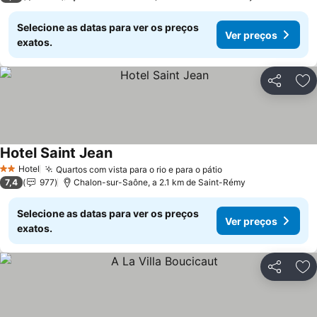
Selecione as datas para ver os preços
Ver preços
exatos.
Partilhar
Ad
Hotel Saint Jean
Ver preços
Hotel
Quartos com vista para o rio e para o pátio
Ver preços
2 Estrelas
7,4
977
Chalon-sur-Saône, a 2.1 km de Saint-Rémy
Selecione as datas para ver os preços
Ver preços
exatos.
Partilhar
Ad