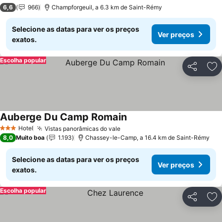
2 Estrelas
6,6
966
Champforgeuil, a 6.3 km de Saint-Rémy
Selecione as datas para ver os preços
Ver preços
exatos.
Escolha popular
Partilhar
Ad
Auberge Du Camp Romain
Ver preços
Hotel
Vistas panorâmicas do vale
Ver preços
3 Estrelas
8,0
Muito boa
1.193
Chassey-le-Camp, a 16.4 km de Saint-Rémy
Selecione as datas para ver os preços
Ver preços
exatos.
Escolha popular
Partilhar
Ad