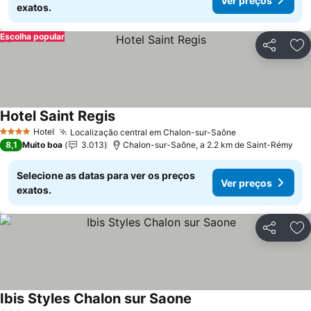
Ver preços
exatos.
Escolha popular
Partilhar
Ad
Hotel Saint Regis
Ver preços
Hotel
Localização central em Chalon-sur-Saône
Ver preços
4 Estrelas
8,1
Muito boa
3.013
Chalon-sur-Saône, a 2.2 km de Saint-Rémy
Selecione as datas para ver os preços
Ver preços
exatos.
Partilhar
Ad
Ibis Styles Chalon sur Saone
Ver preços