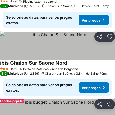
Hotel
Piscina externa sazonal
Ver preços
3 Estrelas
8,2
Muito boa
5.035
Chalon-sur-Saône, a 3.3 km de Saint-Rémy
Selecione as datas para ver os preços
Ver preços
exatos.
Partilhar
Ad
ibis Chalon Sur Saone Nord
Ver preços
Hotel
Perto da Rota dos Vinhos da Borgonha
Ver preços
3 Estrelas
8,2
Muito boa
2.856
Chalon-sur-Saône, a 3.1 km de Saint-Rémy
Selecione as datas para ver os preços
Ver preços
exatos.
Escolha popular
Partilhar
Ad