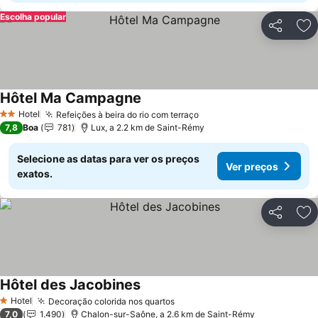
Escolha popular
Partilhar
Ad
Hôtel Ma Campagne
Ver preços
Hotel
Refeições à beira do rio com terraço
Ver preços
2 Estrelas
7,8
Boa
781
Lux, a 2.2 km de Saint-Rémy
Selecione as datas para ver os preços
Ver preços
exatos.
Partilhar
Ad
Hôtel des Jacobines
Ver preços
Hotel
Decoração colorida nos quartos
Ver preços
1 Estrelas
7,0
1.490
Chalon-sur-Saône, a 2.6 km de Saint-Rémy