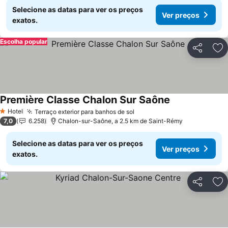
Selecione as datas para ver os preços
Ver preços
exatos.
Escolha popular
Partilhar
Ad
Première Classe Chalon Sur Saône
Ver preços
Hotel
Terraço exterior para banhos de sol
Ver preços
1 Estrelas
7,0
6.258
Chalon-sur-Saône, a 2.5 km de Saint-Rémy
Selecione as datas para ver os preços
Ver preços
exatos.
Partilhar
Ad