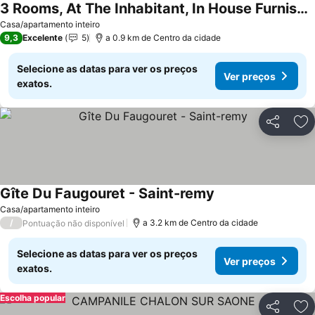
3 Rooms, At The Inhabitant, In House Furnished With Independent Entrance
Ver preços
Casa/apartamento inteiro
9,3
Excelente
5
a 0.9 km de Centro da cidade
Selecione as datas para ver os preços
Ver preços
exatos.
Partilhar
Ad
Gîte Du Faugouret - Saint-remy
Ver preços
Casa/apartamento inteiro
/
a 3.2 km de Centro da cidade
Pontuação não disponível
Selecione as datas para ver os preços
Ver preços
exatos.
Escolha popular
Partilhar
Ad