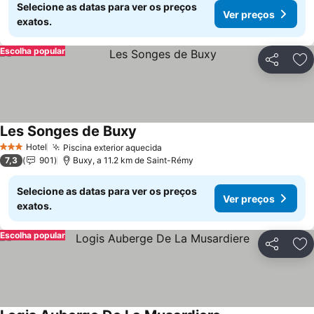
Selecione as datas para ver os preços
Ver preços
exatos.
Escolha popular
Partilhar
Ad
Les Songes de Buxy
Ver preços
Hotel
Piscina exterior aquecida
Ver preços
3 Estrelas
7,3
901
Buxy, a 11.2 km de Saint-Rémy
Selecione as datas para ver os preços
Ver preços
exatos.
Escolha popular
Partilhar
Ad