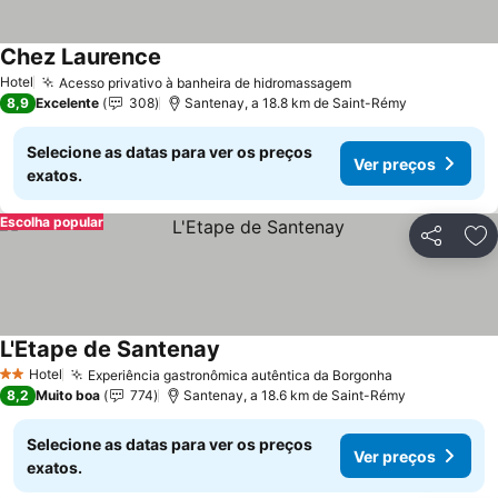
Chez Laurence
Ver preços
Hotel
Acesso privativo à banheira de hidromassagem
Ver preços
8,9
Excelente
308
Santenay, a 18.8 km de Saint-Rémy
Selecione as datas para ver os preços
Ver preços
exatos.
Escolha popular
Partilhar
Ad
L'Etape de Santenay
Ver preços
Hotel
Experiência gastronômica autêntica da Borgonha
Ver preços
2 Estrelas
8,2
Muito boa
774
Santenay, a 18.6 km de Saint-Rémy
Selecione as datas para ver os preços
Ver preços
exatos.