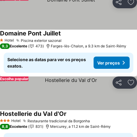
Partilhar
Ad
Domaine Pont Juillet
Ver preços
Hotel
Piscina exterior sazonal
Ver preços
1 Estrelas
9,3
Excelente
473
Farges-lès-Chalon, a 9.3 km de Saint-Rémy
Selecione as datas para ver os preços
Ver preços
exatos.
Escolha popular
Partilhar
Ad
Hostellerie du Val d'Or
Ver preços
Hotel
Restaurante tradicional da Borgonha
Ver preços
3 Estrelas
8,8
Excelente
831
Mercurey, a 11.2 km de Saint-Rémy