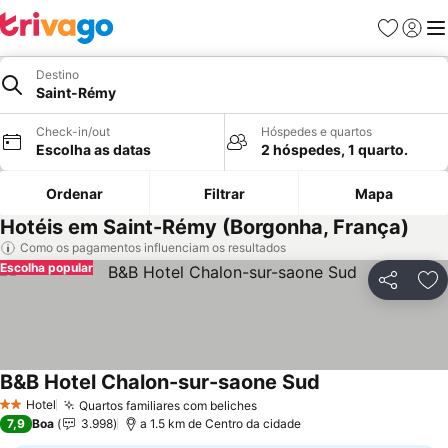
Favoritos
Iniciar
Me
Destino
Saint-Rémy
Check-in/out
Hóspedes e quartos
Escolha as datas
2 hóspedes, 1 quarto.
Ordenar
Filtrar
Mapa
Hotéis em Saint-Rémy (Borgonha, França)
Como os pagamentos influenciam os resultados
Escolha popular
Partilhar
Ad
B&B Hotel Chalon-sur-saone Sud
Ver preços
Hotel
Quartos familiares com beliches
Ver preços
2 Estrelas
7,9
Boa
3.998
a 1.5 km de Centro da cidade