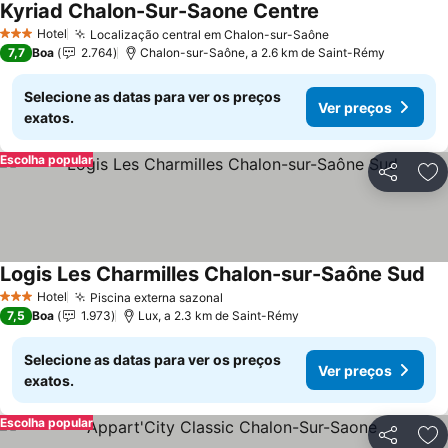
Kyriad Chalon-Sur-Saone Centre
Ver preços
Hotel
Localização central em Chalon-sur-Saône
Ver preços
3 Estrelas
7,7
Boa
2.764
Chalon-sur-Saône, a 2.6 km de Saint-Rémy
Selecione as datas para ver os preços
Ver preços
exatos.
Escolha popular
Partilhar
Ad
Logis Les Charmilles Chalon-sur-Saône Sud
Ve
Hotel
Piscina externa sazonal
Ver preços
3 Estrelas
7,5
Boa
1.973
Lux, a 2.3 km de Saint-Rémy
Selecione as datas para ver os preços
Ver preços
exatos.
Escolha popular
Partilhar
Ad