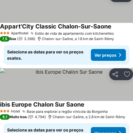
Appart'City Classic Chalon-Sur-Saone
Ver preço
Aparthotel
Estilo de vida de apartamento com kitchenettes
Ver preç
3 Estrelas
7,5
Boa
3.366
Chalon-sur-Saône, a 1.8 km de Saint-Rémy
Selecione as datas para ver os preços
Ver preços
exatos.
Partilhar
Ad
ibis Europe Chalon Sur Saone
Ver preços
Hotel
Base para explorar a região vinícola da Borgonha
Ver preços
3 Estrelas
8,1
Muito boa
4.794
Chalon-sur-Saône, a 2.8 km de Saint-Rémy
Selecione as datas para ver os preços