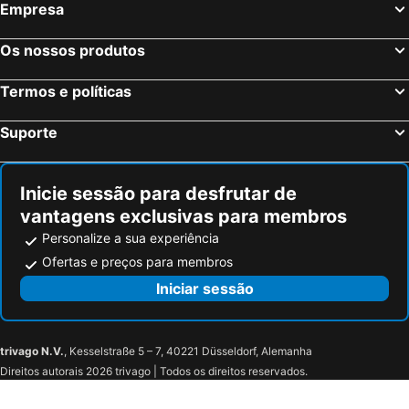
Empresa
Nice, Provença-Alpes-Costa Azul Hotéis
Coupvray, França Hotéis
Estrasburgo, Alsácia Hotéis
Bordéus, Aquitânia Hotéis
Os nossos produtos
Montévrain, França Hotéis
Serris, França Hotéis
Termos e políticas
Colmar, Alsácia Hotéis
Magny le Hongre, França Hotéis
Suporte
Inicie sessão para desfrutar de
vantagens exclusivas para membros
Personalize a sua experiência
Ofertas e preços para membros
Iniciar sessão
trivago N.V.
, Kesselstraße 5 – 7, 40221 Düsseldorf, Alemanha
Direitos autorais 2026 trivago | Todos os direitos reservados.