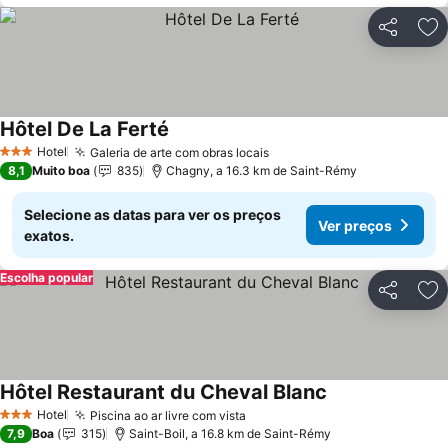
Partilhar
Ad
Hôtel De La Ferté
Ver preços
Hotel
Galeria de arte com obras locais
Ver preços
3 Estrelas
8,1
Muito boa
835
Chagny, a 16.3 km de Saint-Rémy
Selecione as datas para ver os preços
Ver preços
exatos.
Escolha popular
Partilhar
Ad
Hôtel Restaurant du Cheval Blanc
Ver preços
Hotel
Piscina ao ar livre com vista
Ver preços
3 Estrelas
7,9
Boa
315
Saint-Boil, a 16.8 km de Saint-Rémy