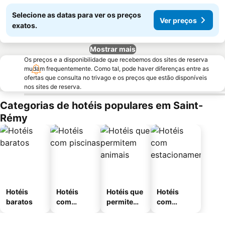
Selecione as datas para ver os preços
Ver preços
exatos.
Mostrar mais
Os preços e a disponibilidade que recebemos dos sites de reserva
mudam frequentemente. Como tal, pode haver diferenças entre as
ofertas que consulta no trivago e os preços que estão disponíveis
nos sites de reserva.
Categorias de hotéis populares em Saint-
Rémy
Hotéis
Hotéis
Hotéis que
Hotéis
baratos
com
permitem
com
piscinas
animais
estaciona
mento