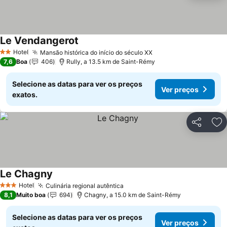
Le Vendangerot
Ver preços
Hotel
Mansão histórica do início do século XX
Ver preços
2 Estrelas
7,6
Boa
406
Rully, a 13.5 km de Saint-Rémy
Selecione as datas para ver os preços
Ver preços
exatos.
Partilhar
Ad
Le Chagny
Ver preços
Hotel
Culinária regional autêntica
Ver preços
3 Estrelas
8,1
Muito boa
694
Chagny, a 15.0 km de Saint-Rémy
Selecione as datas para ver os preços
Ver preços