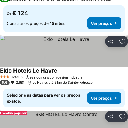
€ 124
De
Consulte os preços de
15 sites
Ver preços
Partilhar
Ad
Eklo Hotels Le Havre
Ver preços
Hotel
Áreas comuns com design industrial
Ver preços
3 Estrelas
6,6
2.681
Le Havre, a 2.5 km de Sainte-Adresse
Selecione as datas para ver os preços
Ver preços
exatos.
Escolha popular
Partilhar
Ad