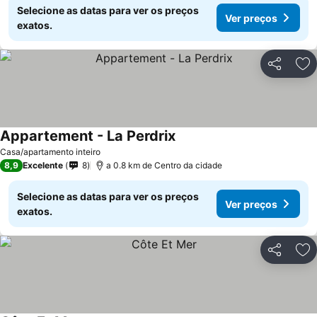
Selecione as datas para ver os preços
Ver preços
exatos.
Partilhar
Ad
Appartement - La Perdrix
Ver preços
Casa/apartamento inteiro
8,9
Excelente
8
a 0.8 km de Centro da cidade
Selecione as datas para ver os preços
Ver preços
exatos.
Partilhar
Ad