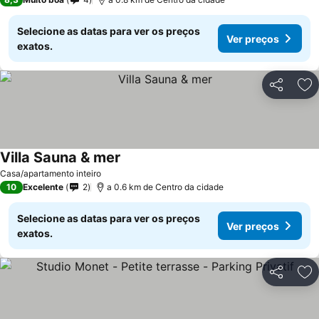
Selecione as datas para ver os preços
Ver preços
exatos.
Partilhar
Ad
Villa Sauna & mer
Ver preços
Casa/apartamento inteiro
10
Excelente
2
a 0.6 km de Centro da cidade
Selecione as datas para ver os preços
Ver preços
exatos.
Partilhar
Ad