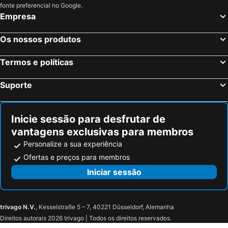
Tillé, Picardie Hotéis
Paris, França Hotéis
fonte preferencial no Google.
Empresa
Nice, Provença-Alpes-Costa Azul Hotéis
Coupvray, França Hotéis
Estrasburgo, Alsácia Hotéis
Bordéus, Aquitânia Hotéis
Os nossos produtos
Montévrain, França Hotéis
Serris, França Hotéis
Termos e políticas
Colmar, Alsácia Hotéis
Magny le Hongre, França Hotéis
Suporte
Inicie sessão para desfrutar de
vantagens exclusivas para membros
Personalize a sua experiência
Ofertas e preços para membros
Iniciar sessão
trivago N.V.
, Kesselstraße 5 – 7, 40221 Düsseldorf, Alemanha
Direitos autorais 2026 trivago | Todos os direitos reservados.