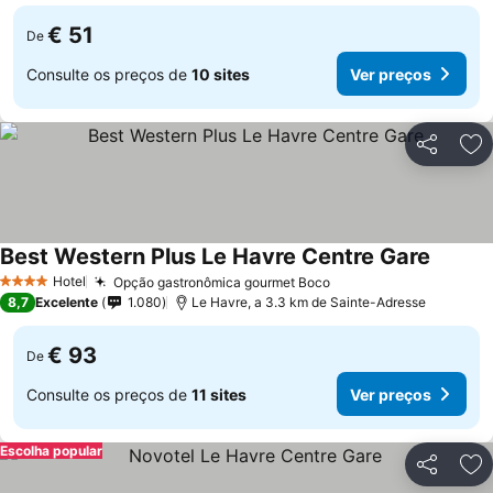
€ 51
De
Consulte os preços de
10 sites
Ver preços
Partilhar
Ad
Best Western Plus Le Havre Centre Gare
Ver pre
Hotel
Opção gastronômica gourmet Boco
Ver preços
4 Estrelas
8,7
Excelente
1.080
Le Havre, a 3.3 km de Sainte-Adresse
€ 93
De
Consulte os preços de
11 sites
Ver preços
Escolha popular
Partilhar
Ad