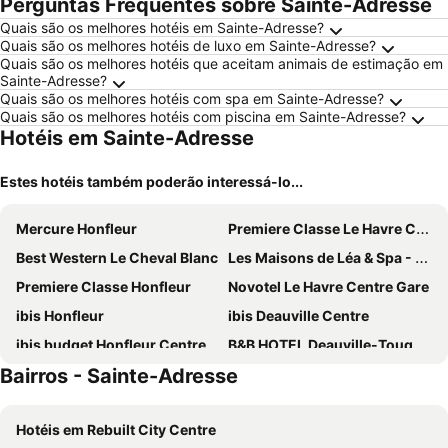
Perguntas Frequentes sobre Sainte-Adresse
Quais são os melhores hotéis em Sainte-Adresse?
Quais são os melhores hotéis de luxo em Sainte-Adresse?
Quais são os melhores hotéis que aceitam animais de estimação em
Sainte-Adresse?
Quais são os melhores hotéis com spa em Sainte-Adresse?
Quais são os melhores hotéis com piscina em Sainte-Adresse?
Hotéis em Sainte-Adresse
Estes hotéis também poderão interessá-lo...
Mercure Honfleur
Premiere Classe Le Havre Centre
Best Western Le Cheval Blanc
Les Maisons de Léa & Spa - Radisson Individuals
Premiere Classe Honfleur
Novotel Le Havre Centre Gare
ibis Honfleur
ibis Deauville Centre
ibis budget Honfleur Centre Ville
B&B HOTEL Deauville-Touques
Bairros - Sainte-Adresse
Hilton Garden Inn Le Havre Centre
hotelF1 Le Havre Est - Gonfreville
Kyriad Honfleur La Riviere St Sauveur
B&B HOTEL Honfleur
Hotéis em Rebuilt City Centre
Hôtel Carmin
ibis Le Havre Centre