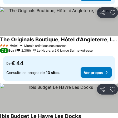
Partilhar
Ad
The Originals Boutique, Hôtel d'Angleterre, Le Havre
Ver preços
Hotel
Murais artísticos nos quartos
Ver preços
3 Estrelas
7,5
Boa
2.356
Le Havre, a 2.0 km de Sainte-Adresse
€ 44
De
Consulte os preços de
13 sites
Ver preços
Partilhar
Ad
Ibis Budget Le Havre Les Docks