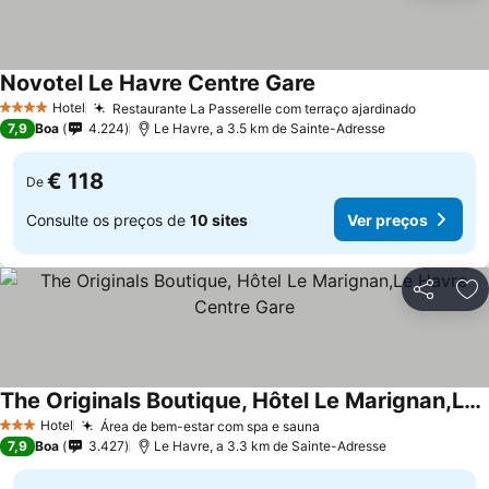
Novotel Le Havre Centre Gare
Ver preços
Hotel
Restaurante La Passerelle com terraço ajardinado
Ver preç
4 Estrelas
7,9
Boa
4.224
Le Havre, a 3.5 km de Sainte-Adresse
€ 118
De
Consulte os preços de
10 sites
Ver preços
Partilhar
Ad
The Originals Boutique, Hôtel Le Marignan,Le Havre Centre Gare
Ver preços
Hotel
Área de bem-estar com spa e sauna
Ver preços
3 Estrelas
7,9
Boa
3.427
Le Havre, a 3.3 km de Sainte-Adresse