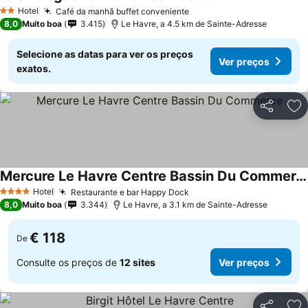
Ver preços
Hotel
Café da manhã buffet conveniente
Ver preços
2 Estrelas
8,0
Muito boa
3.415
Le Havre, a 4.5 km de Sainte-Adresse
Selecione as datas para ver os preços
Ver preços
exatos.
Partilhar
Ad
Mercure Le Havre Centre Bassin Du Commerce
Ver preços
Hotel
Restaurante e bar Happy Dock
Ver preços
4 Estrelas
8,0
Muito boa
3.344
Le Havre, a 3.1 km de Sainte-Adresse
€ 118
De
Consulte os preços de
12 sites
Ver preços