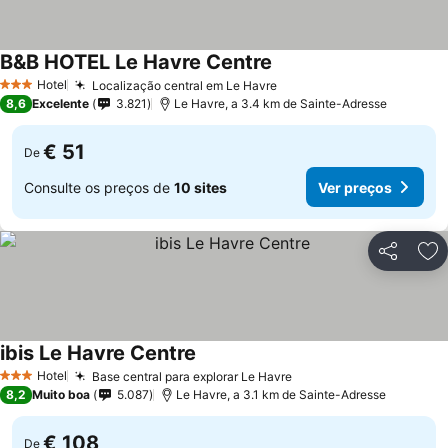
B&B HOTEL Le Havre Centre
Ver preços
Hotel
Localização central em Le Havre
Ver preços
3 Estrelas
8,6
Excelente
3.821
Le Havre, a 3.4 km de Sainte-Adresse
€ 51
De
Consulte os preços de
10 sites
Ver preços
Partilhar
Ad
ibis Le Havre Centre
Ver preços
Hotel
Base central para explorar Le Havre
Ver preços
3 Estrelas
8,2
Muito boa
5.087
Le Havre, a 3.1 km de Sainte-Adresse
€ 108
De