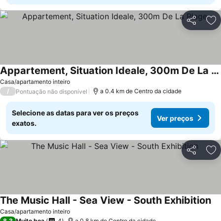
Partilhar
Ad
Appartement, Situation Ideale, 300m De La Plage
Ver preços
Casa/apartamento inteiro
/
a 0.4 km de Centro da cidade
Pontuação não disponível
Selecione as datas para ver os preços
Ver preços
exatos.
Partilhar
Ad
The Music Hall - Sea View - South Exhibition
Ve
Casa/apartamento inteiro
8,3
Muito boa
4
a 0.8 km de Centro da cidade