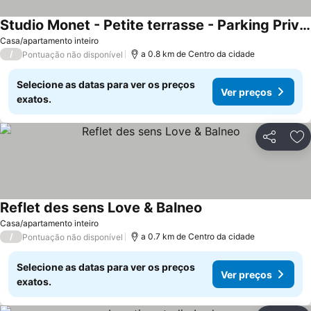
Studio Monet - Petite terrasse - Parking Privatif
Ver preços
Casa/apartamento inteiro
/
a 0.8 km de Centro da cidade
Pontuação não disponível
Selecione as datas para ver os preços
Ver preços
exatos.
Partilhar
Ad
Reflet des sens Love & Balneo
Ver preços
Casa/apartamento inteiro
/
a 0.7 km de Centro da cidade
Pontuação não disponível
Selecione as datas para ver os preços
Ver preços
exatos.