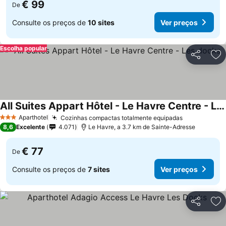
€ 99
De
Consulte os preços de
10 sites
Ver preços
Escolha popular
Partilhar
Ad
All Suites Appart Hôtel - Le Havre Centre - Les docks
Ver preços
Aparthotel
Cozinhas compactas totalmente equipadas
Ver preços
3 Estrelas
8,6
Excelente
4.071
Le Havre, a 3.7 km de Sainte-Adresse
€ 77
De
Consulte os preços de
7 sites
Ver preços
Partilhar
Ad