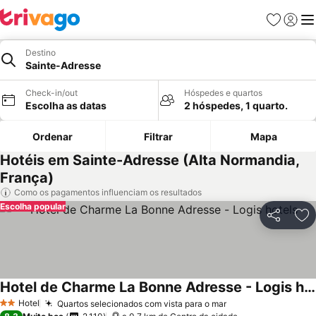
Favoritos
Iniciar
Me
Destino
Sainte-Adresse
Check-in/out
Hóspedes e quartos
Escolha as datas
2 hóspedes, 1 quarto.
Ordenar
Filtrar
Mapa
Hotéis em Sainte-Adresse (Alta Normandia,
França)
Como os pagamentos influenciam os resultados
Escolha popular
Partilhar
Ad
Hotel de Charme La Bonne Adresse - Logis hotels
Ver preços
Hotel
Quartos selecionados com vista para o mar
Ver preços
2 Estrelas