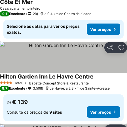
Côte Et Mer
Ver preços
Casa/apartamento inteiro
9,1
Excelente
29
a 0.4 km de Centro da cidade
Selecione as datas para ver os preços
Ver preços
exatos.
Partilhar
Ad
Hilton Garden Inn Le Havre Centre
Ver preços
Hotel
Babette Concept Store & Restaurante
Ver preços
4 Estrelas
8,7
Excelente
3.598
Le Havre, a 2.3 km de Sainte-Adresse
€ 139
De
Consulte os preços de
9 sites
Ver preços