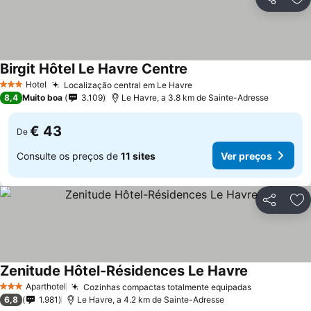
Partilhar
Ad
Birgit Hôtel Le Havre Centre
Ver preços
Hotel
Localização central em Le Havre
Ver preços
3 Estrelas
8,4
Muito boa
3.109
Le Havre, a 3.8 km de Sainte-Adresse
€ 43
De
Consulte os preços de
11 sites
Ver preços
Partilhar
Ad
Zenitude Hôtel-Résidences Le Havre
Ver preços
Aparthotel
Cozinhas compactas totalmente equipadas
Ver preços
3 Estrelas
6,8
1.981
Le Havre, a 4.2 km de Sainte-Adresse