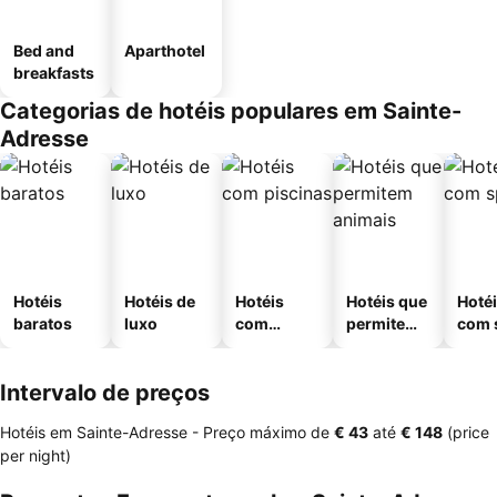
Bed and
Aparthotel
breakfasts
Categorias de hotéis populares em Sainte-
Adresse
Hotéis
Hotéis de
Hotéis
Hotéis que
Hoté
baratos
luxo
com
permitem
com 
piscinas
animais
Intervalo de preços
Hotéis em Sainte-Adresse -
Preço máximo
de
‎€ 43
até
‎€ 148
(price
per night)