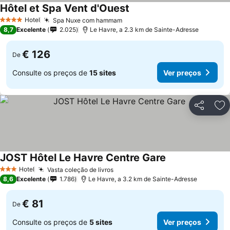
Hôtel et Spa Vent d'Ouest
Ver preços
Hotel
Spa Nuxe com hammam
Ver preços
4 Estrelas
8,7
Excelente
2.025
Le Havre, a 2.3 km de Sainte-Adresse
€ 126
De
Consulte os preços de
15 sites
Ver preços
Partilhar
Ad
JOST Hôtel Le Havre Centre Gare
Ver preços
Hotel
Vasta coleção de livros
Ver preços
3 Estrelas
8,6
Excelente
1.786
Le Havre, a 3.2 km de Sainte-Adresse
€ 81
De
Consulte os preços de
5 sites
Ver preços