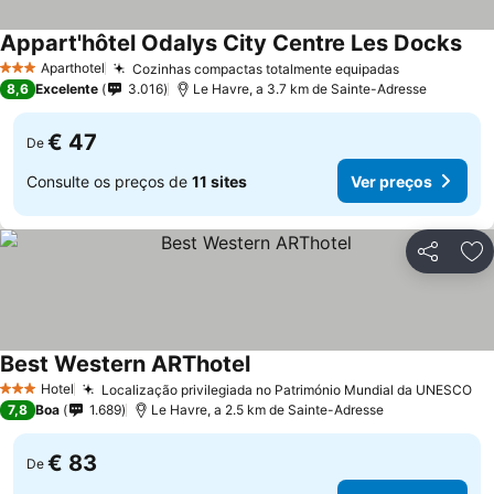
Appart'hôtel Odalys City Centre Les Docks
Ver
Aparthotel
Cozinhas compactas totalmente equipadas
Ver preços
3 Estrelas
8,6
Excelente
3.016
Le Havre, a 3.7 km de Sainte-Adresse
€ 47
De
Consulte os preços de
11 sites
Ver preços
Partilhar
Ad
Best Western ARThotel
Ver preços
Hotel
Localização privilegiada no Património Mundial da UNESCO
Ve
3 Estrelas
7,8
Boa
1.689
Le Havre, a 2.5 km de Sainte-Adresse
€ 83
De