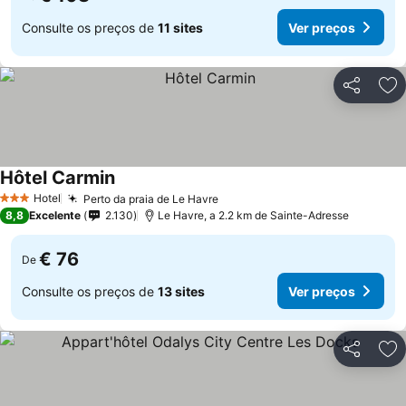
Consulte os preços de
11 sites
Ver preços
Partilhar
Ad
Hôtel Carmin
Ver preços
Hotel
Perto da praia de Le Havre
Ver preços
3 Estrelas
8,8
Excelente
2.130
Le Havre, a 2.2 km de Sainte-Adresse
€ 76
De
Consulte os preços de
13 sites
Ver preços
Partilhar
Ad