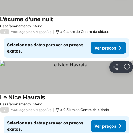
L'écume d'une nuit
Ver preços
Casa/apartamento inteiro
/
a 0.4 km de Centro da cidade
Pontuação não disponível
Selecione as datas para ver os preços
Ver preços
exatos.
Partilhar
Ad
Le Nice Havrais
Ver preços
Casa/apartamento inteiro
/
a 0.5 km de Centro da cidade
Pontuação não disponível
Selecione as datas para ver os preços
Ver preços
exatos.