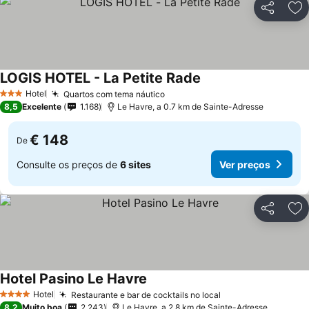
Partilhar
Ad
LOGIS HOTEL - La Petite Rade
Ver preços
Hotel
Quartos com tema náutico
Ver preços
3 Estrelas
8,5
Excelente
1.168
Le Havre, a 0.7 km de Sainte-Adresse
€ 148
De
Consulte os preços de
6 sites
Ver preços
Partilhar
Ad
Hotel Pasino Le Havre
Ver preços
Hotel
Restaurante e bar de cocktails no local
Ver preços
4 Estrelas
8,2
Muito boa
2.243
Le Havre, a 2.8 km de Sainte-Adresse