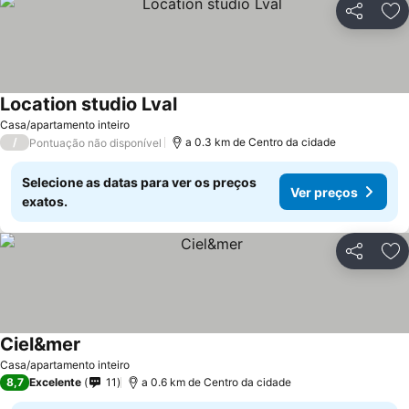
Partilhar
Ad
Location studio Lval
Ver preços
Casa/apartamento inteiro
/
a 0.3 km de Centro da cidade
Pontuação não disponível
Selecione as datas para ver os preços
Ver preços
exatos.
Partilhar
Ad
Ciel&mer
Ver preços
Casa/apartamento inteiro
8,7
Excelente
11
a 0.6 km de Centro da cidade