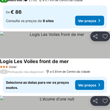
8,3
Muito boa
2.110
a 0.7 km de Centro da cidade
€ 86
De
Consulte os preços de
8 sites
Ver preços
Partilhar
Ad
Logis Les Voiles front de mer
Ver preços
Hotel
3 Estrelas
/
a 0.8 km de Centro da cidade
Pontuação não disponível
Selecione as datas para ver os preços
Ver preços
exatos.
Partilhar
Ad