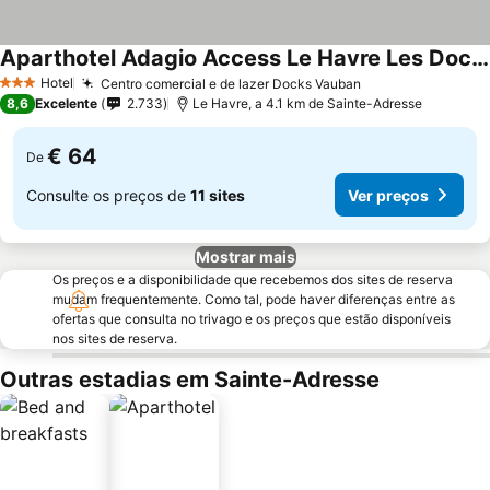
Aparthotel Adagio Access Le Havre Les Docks
Ver preços
Hotel
Centro comercial e de lazer Docks Vauban
Ver preços
3 Estrelas
8,6
Excelente
2.733
Le Havre, a 4.1 km de Sainte-Adresse
€ 64
De
Consulte os preços de
11 sites
Ver preços
Mostrar mais
Os preços e a disponibilidade que recebemos dos sites de reserva
mudam frequentemente. Como tal, pode haver diferenças entre as
ofertas que consulta no trivago e os preços que estão disponíveis
nos sites de reserva.
Outras estadias em Sainte-Adresse