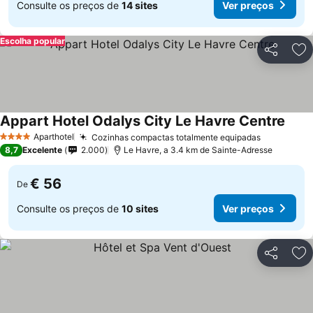
Consulte os preços de
14 sites
Ver preços
Escolha popular
Partilhar
Ad
Appart Hotel Odalys City Le Havre Centre
Ver p
Aparthotel
Cozinhas compactas totalmente equipadas
Ver preço
4 Estrelas
8,7
Excelente
2.000
Le Havre, a 3.4 km de Sainte-Adresse
€ 56
De
Consulte os preços de
10 sites
Ver preços
Partilhar
Ad