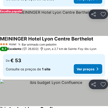
Escolha popular
Partilhar
Ad
MEININGER Hotel Lyon Centre Berthelot
Ver pre
Hotel
Bar animado com pebolim
Ver preços
3 Estrelas
8,7
Excelente
26.832
Lyon, a 2.7 km de Sainte-Foy-lès-Lyon
€ 53
De
Consulte os preços de
1 site
Ver preços
Partilhar
Ad