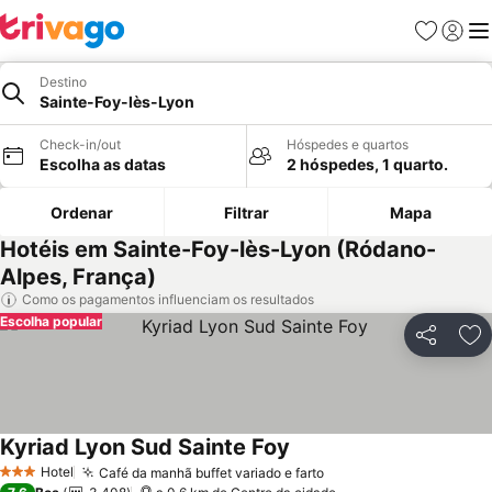
Favoritos
Iniciar
Me
Destino
Sainte-Foy-lès-Lyon
Check-in/out
Hóspedes e quartos
Escolha as datas
2 hóspedes, 1 quarto.
Ordenar
Filtrar
Mapa
Hotéis em Sainte-Foy-lès-Lyon (Ródano-
Alpes, França)
Como os pagamentos influenciam os resultados
Escolha popular
Partilhar
Ad
Kyriad Lyon Sud Sainte Foy
Ver preços
Hotel
Café da manhã buffet variado e farto
Ver preços
3 Estrelas