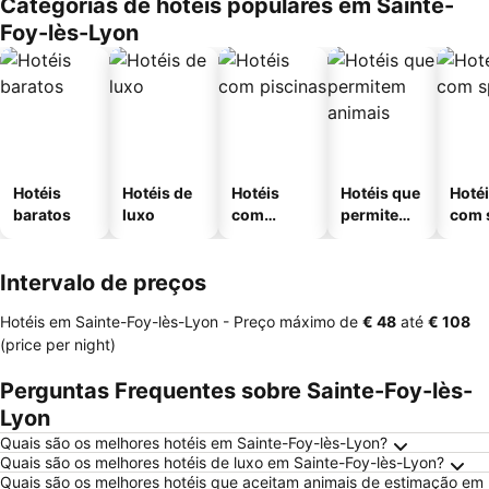
Categorias de hotéis populares em Sainte-
Foy-lès-Lyon
Hotéis
Hotéis de
Hotéis
Hotéis que
Hoté
baratos
luxo
com
permitem
com 
piscinas
animais
Intervalo de preços
Hotéis em Sainte-Foy-lès-Lyon -
Preço máximo
de
‎€ 48
até
‎€ 108
(price per night)
Perguntas Frequentes sobre Sainte-Foy-lès-
Lyon
Quais são os melhores hotéis em Sainte-Foy-lès-Lyon?
Quais são os melhores hotéis de luxo em Sainte-Foy-lès-Lyon?
Quais são os melhores hotéis que aceitam animais de estimação em