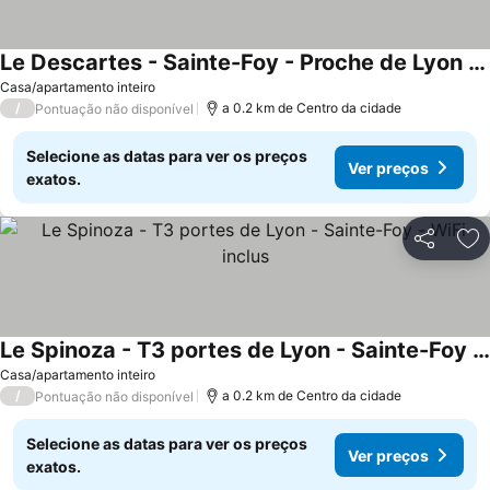
Le Descartes - Sainte-Foy - Proche de Lyon - WiFi inclus
Ver preços
Casa/apartamento inteiro
/
a 0.2 km de Centro da cidade
Pontuação não disponível
Selecione as datas para ver os preços
Ver preços
exatos.
Partilhar
Ad
Le Spinoza - T3 portes de Lyon - Sainte-Foy - WiFi inclus
Ver preços
Casa/apartamento inteiro
/
a 0.2 km de Centro da cidade
Pontuação não disponível
Selecione as datas para ver os preços
Ver preços
exatos.