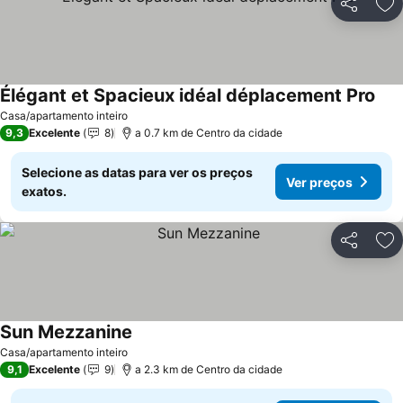
Partilhar
Ad
Élégant et Spacieux idéal déplacement Pro
Ver
Casa/apartamento inteiro
9,3
Excelente
8
a 0.7 km de Centro da cidade
Selecione as datas para ver os preços
Ver preços
exatos.
Partilhar
Ad
Sun Mezzanine
Ver preços
Casa/apartamento inteiro
9,1
Excelente
9
a 2.3 km de Centro da cidade