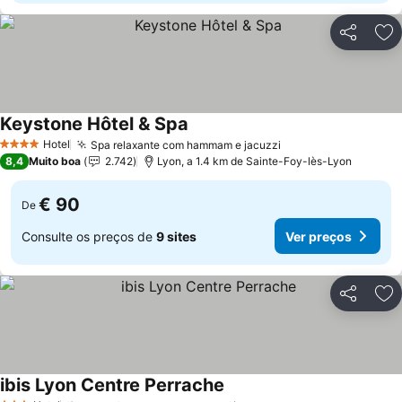
Partilhar
Ad
Keystone Hôtel & Spa
Ver preços
Hotel
Spa relaxante com hammam e jacuzzi
Ver preços
4 Estrelas
8,4
Muito boa
2.742
Lyon, a 1.4 km de Sainte-Foy-lès-Lyon
€ 90
De
Consulte os preços de
9 sites
Ver preços
Partilhar
Ad
ibis Lyon Centre Perrache
Ver preços