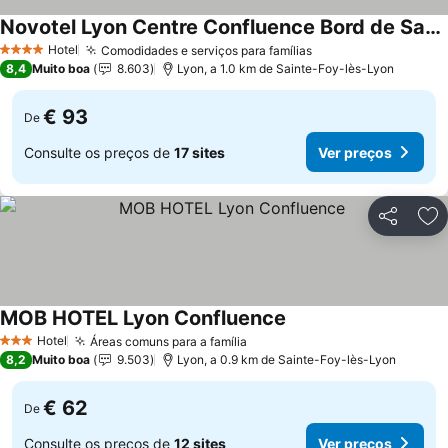
Novotel Lyon Centre Confluence Bord de Saone
Ver preços
Hotel
Comodidades e serviços para famílias
Ver preços
4 Estrelas
8,4
Muito boa
8.603
Lyon, a 1.0 km de Sainte-Foy-lès-Lyon
€ 93
De
Consulte os preços de
17 sites
Ver preços
Partilhar
Ad
MOB HOTEL Lyon Confluence
Ver preços
Hotel
Áreas comuns para a família
Ver preços
3 Estrelas
8,2
Muito boa
9.503
Lyon, a 0.9 km de Sainte-Foy-lès-Lyon
€ 62
De
Consulte os preços de
12 sites
Ver preços