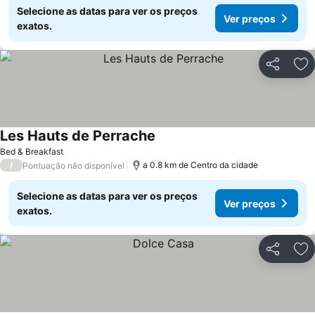
Selecione as datas para ver os preços
Ver preços
exatos.
Partilhar
Ad
Les Hauts de Perrache
Ver preços
Bed & Breakfast
/
a 0.8 km de Centro da cidade
Pontuação não disponível
Selecione as datas para ver os preços
Ver preços
exatos.
Partilhar
Ad