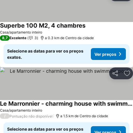
Superbe 100 M2, 4 chambres
Ver preços
Casa/apartamento inteiro
8,7
Excelente
3
a 0.3 km de Centro da cidade
Selecione as datas para ver os preços
Ver preços
exatos.
Partilhar
Ad
Le Marronnier - charming house with swimming pool
Ver preços
Casa/apartamento inteiro
/
a 1.5 km de Centro da cidade
Pontuação não disponível
Selecione as datas para ver os preços
Ver preços