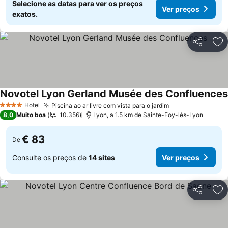
Selecione as datas para ver os preços
Ver preços
exatos.
Partilhar
Ad
Novotel Lyon Gerland Musée des Confluences
Hotel
Piscina ao ar livre com vista para o jardim
Ver preços
4 Estrelas
8,0
Muito boa
10.356
Lyon, a 1.5 km de Sainte-Foy-lès-Lyon
€ 83
De
Consulte os preços de
14 sites
Ver preços
Partilhar
Ad