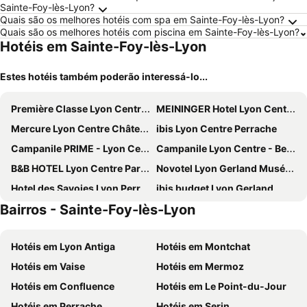
Sainte-Foy-lès-Lyon?
Quais são os melhores hotéis com spa em Sainte-Foy-lès-Lyon?
Quais são os melhores hotéis com piscina em Sainte-Foy-lès-Lyon?
Hotéis em Sainte-Foy-lès-Lyon
Estes hotéis também poderão interessá-lo...
Première Classe Lyon Centre Gare Part Dieu
MEININGER Hotel Lyon Centre Berthelot
Mercure Lyon Centre Château Perrache
ibis Lyon Centre Perrache
Campanile PRIME - Lyon Centre Gare Part Dieu
Campanile Lyon Centre - Berges du Rhône
B&B HOTEL Lyon Centre Part-Dieu Gambetta
Novotel Lyon Gerland Musée des Confluences
Hotel des Savoies Lyon Perrache
ibis budget Lyon Gerland
Bairros - Sainte-Foy-lès-Lyon
Campanile PRIME - Lyon Centre - Gare Perrache
ibis budget Lyon Confluence
Novotel Lyon Centre Confluence Bord de Saone
Hôtel Charlemagne by Happyculture
Hotéis em Lyon Antiga
Hotéis em Montchat
Hôtel Mercure Lyon Centre Plaza République
Pilo Lyon
Hotéis em Vaise
Hotéis em Mermoz
Hôtel Mercure Lyon Centre Beaux Arts
Lyon Marriott Hotel Cité Internationale
Hotéis em Confluence
Hotéis em Le Point-du-Jour
ibis Lyon Gerland Musée des Confluences
Hôtel des Remparts
Hotéis em Perrache
Hotéis em Serin