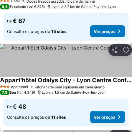
Hotel
Doces frescos assados no café da manhã
Ver preços
3 Estrelas
8,5
Excelente
6.245
Lyon, a 2.2 km de Sainte-Foy-lès-Lyon
€ 87
De
Consulte os preços de
15 sites
Ver preços
Partilhar
Ad
Appart'hôtel Odalys City - Lyon Centre Confluence
Ver preços
Aparthotel
Kitchenette bem equipada em cada quarto
Ver preços
3 Estrelas
7,5
Boa
4.349
Lyon, a 1.5 km de Sainte-Foy-lès-Lyon
€ 48
De
Consulte os preços de
11 sites
Ver preços