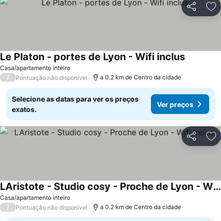
Partilhar
Ad
Le Platon - portes de Lyon - Wifi inclus
Ver preço
Casa/apartamento inteiro
/
a 0.2 km de Centro da cidade
Pontuação não disponível
Selecione as datas para ver os preços
Ver preços
exatos.
Partilhar
Ad
LAristote - Studio cosy - Proche de Lyon - Wifi inclus
Ver preços
Casa/apartamento inteiro
/
a 0.2 km de Centro da cidade
Pontuação não disponível