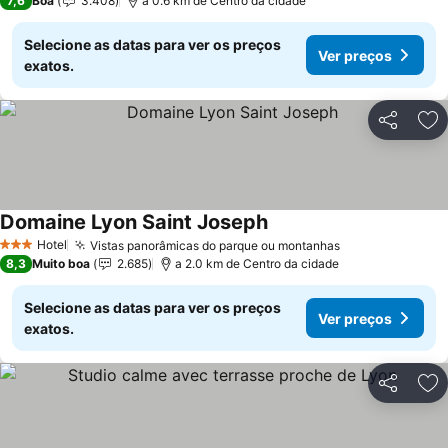
7,6
Boa
3.408
a 0.6 km de Centro da cidade
Selecione as datas para ver os preços
Ver preços
exatos.
Partilhar
Ad
Domaine Lyon Saint Joseph
Ver preços
Hotel
Vistas panorâmicas do parque ou montanhas
Ver preços
3 Estrelas
8,3
Muito boa
2.685
a 2.0 km de Centro da cidade
Selecione as datas para ver os preços
Ver preços
exatos.
Partilhar
Ad