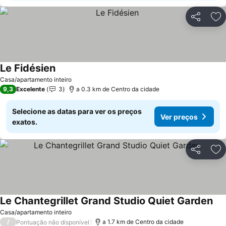
Partilhar
Ad
Le Fidésien
Ver preços
Casa/apartamento inteiro
9,3
Excelente
3
a 0.3 km de Centro da cidade
Selecione as datas para ver os preços
Ver preços
exatos.
Partilhar
Ad
Le Chantegrillet Grand Studio Quiet Garden
Ver
Casa/apartamento inteiro
/
a 1.7 km de Centro da cidade
Pontuação não disponível