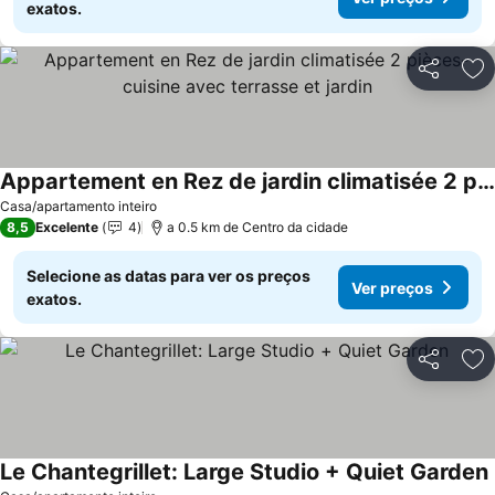
exatos.
Partilhar
Ad
Appartement en Rez de jardin climatisée 2 pièces-cuisine avec terrasse et jardin
Ver preços
Casa/apartamento inteiro
8,5
Excelente
4
a 0.5 km de Centro da cidade
Selecione as datas para ver os preços
Ver preços
exatos.
Partilhar
Ad
Le Chantegrillet: Large Studio + Quiet Garden