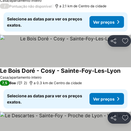
Casa/apartamento inteiro
/
a 2.1 km de Centro da cidade
Pontuação não disponível
Selecione as datas para ver os preços
Ver preços
exatos.
Partilhar
Ad
Le Bois Doré - Cosy - Sainte-Foy-Les-Lyon
Ver 
Casa/apartamento inteiro
7,5
Boa
2
a 0.3 km de Centro da cidade
Selecione as datas para ver os preços
Ver preços
exatos.
Partilhar
Ad