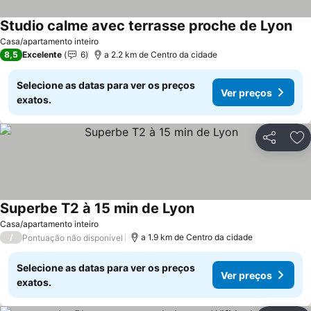
Studio calme avec terrasse proche de Lyon
Ver
Casa/apartamento inteiro
8,5
Excelente
6
a 2.2 km de Centro da cidade
Selecione as datas para ver os preços
Ver preços
exatos.
Partilhar
Ad
Superbe T2 à 15 min de Lyon
Ver preços
Casa/apartamento inteiro
/
a 1.9 km de Centro da cidade
Pontuação não disponível
Selecione as datas para ver os preços
Ver preços
exatos.