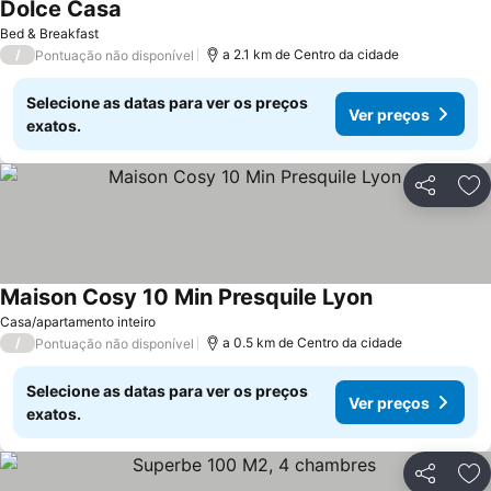
Dolce Casa
Ver preços
Bed & Breakfast
/
a 2.1 km de Centro da cidade
Pontuação não disponível
Selecione as datas para ver os preços
Ver preços
exatos.
Partilhar
Ad
Maison Cosy 10 Min Presquile Lyon
Ver preços
Casa/apartamento inteiro
/
a 0.5 km de Centro da cidade
Pontuação não disponível
Selecione as datas para ver os preços
Ver preços
exatos.
Partilhar
Ad