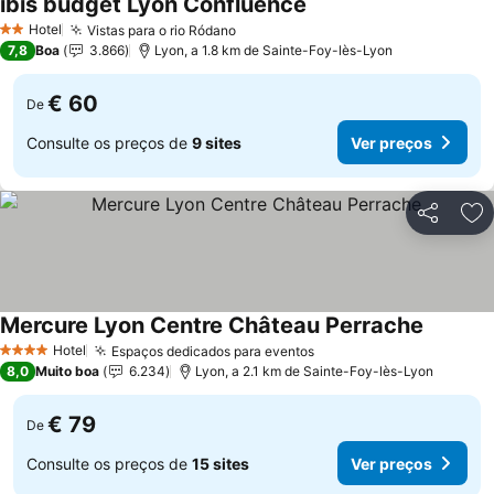
ibis budget Lyon Confluence
Ver preços
Hotel
Vistas para o rio Ródano
Ver preços
2 Estrelas
7,8
Boa
3.866
Lyon, a 1.8 km de Sainte-Foy-lès-Lyon
€ 60
De
Consulte os preços de
9 sites
Ver preços
Partilhar
Ad
Mercure Lyon Centre Château Perrache
Ver pre
Hotel
Espaços dedicados para eventos
Ver preços
4 Estrelas
8,0
Muito boa
6.234
Lyon, a 2.1 km de Sainte-Foy-lès-Lyon
€ 79
De
Consulte os preços de
15 sites
Ver preços