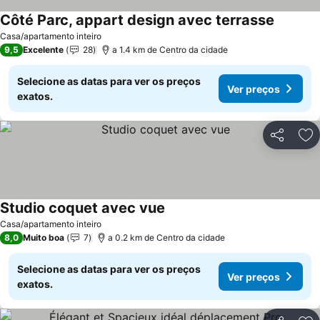
Côté Parc, appart design avec terrasse
Ver pre
Casa/apartamento inteiro
9,5
Excelente
28
a 1.4 km de Centro da cidade
Selecione as datas para ver os preços
Ver preços
exatos.
Partilhar
Ad
Studio coquet avec vue
Ver preços
Casa/apartamento inteiro
8,0
Muito boa
7
a 0.2 km de Centro da cidade
Selecione as datas para ver os preços
Ver preços
exatos.