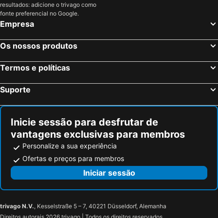
resultados: adicione o trivago como
Les Deux Alpes, Ródano-Alpes Hotéis
Paris, França Hotéis
fonte preferencial no Google.
Empresa
Nice, Provença-Alpes-Costa Azul Hotéis
Coupvray, França Hotéis
Estrasburgo, Alsácia Hotéis
Bordéus, Aquitânia Hotéis
Os nossos produtos
Montévrain, França Hotéis
Serris, França Hotéis
Termos e políticas
Colmar, Alsácia Hotéis
Magny le Hongre, França Hotéis
Suporte
Inicie sessão para desfrutar de
vantagens exclusivas para membros
Personalize a sua experiência
Ofertas e preços para membros
Iniciar sessão
trivago N.V.
, Kesselstraße 5 – 7, 40221 Düsseldorf, Alemanha
Direitos autorais 2026 trivago | Todos os direitos reservados.