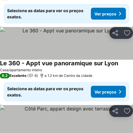
Selecione as datas para ver os preços
Ver preços
exatos.
Partilhar
Ad
Le 360 - Appt vue panoramique sur Lyon
Ver pr
Casa/apartamento inteiro
9,2
Excelente
6
a 1.2 km de Centro da cidade
Selecione as datas para ver os preços
Ver preços
exatos.
Partilhar
Ad