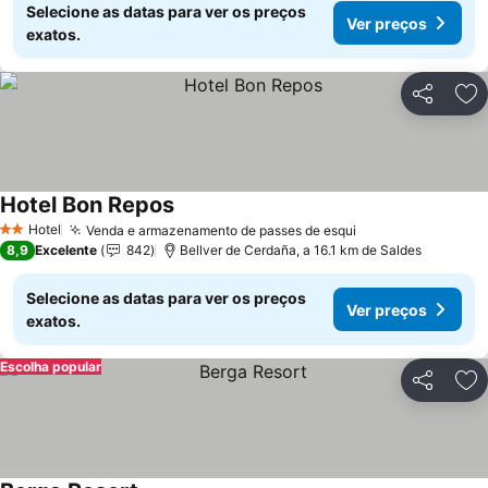
Selecione as datas para ver os preços
Ver preços
exatos.
Partilhar
Ad
Hotel Bon Repos
Hotel
Venda e armazenamento de passes de esqui
2 Estrelas
8,9
Excelente
842
Bellver de Cerdaña, a 16.1 km de Saldes
Selecione as datas para ver os preços
Ver preços
exatos.
Escolha popular
Partilhar
Ad