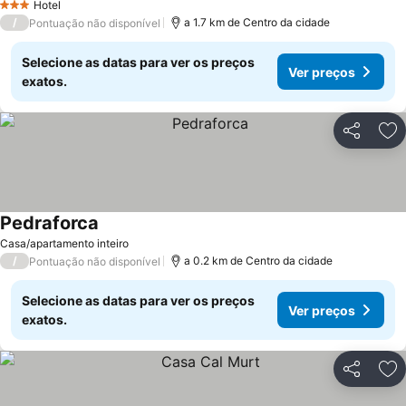
Hotel
3 Estrelas
/
a 1.7 km de Centro da cidade
Pontuação não disponível
Selecione as datas para ver os preços
Ver preços
exatos.
Partilhar
Ad
Pedraforca
Casa/apartamento inteiro
/
a 0.2 km de Centro da cidade
Pontuação não disponível
Selecione as datas para ver os preços
Ver preços
exatos.
Partilhar
Ad