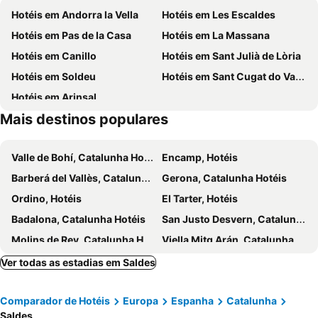
Hotéis em Andorra la Vella
Hotéis em Les Escaldes
Vall de Canillo
Cremallera de Núria
Hotéis em Pas de la Casa
Hotéis em La Massana
Catedral de la Seu d´Urgell
Parc Natural de la Vall de Sorteny
Hotéis em Canillo
Hotéis em Sant Julià de Lòria
Andorra Romànica -centre d'interpretació
Parque Natural de Cadí-Moixeró
Hotéis em Soldeu
Hotéis em Sant Cugat do Vallés
Rasos de Peguera
Ca la Renda
Hotéis em Arinsal
Antic
Fira Pirineu Esport i Natura
Mais destinos populares
La Plaça de Catalunya
Aransa
Fontanals Golf
Les Bons
Valle de Bohí, Catalunha Hotéis
Encamp, Hotéis
Santuari de la Mare de Déu de Montgrony
Casa de la Vall
Barberá del Vallès, Catalunha Hotéis
Gerona, Catalunha Hotéis
Domaine skiable - Pyrénées 2000
Ordino, Hotéis
El Tarter, Hotéis
Badalona, Catalunha Hotéis
San Justo Desvern, Catalunha Hotéis
Molins de Rey, Catalunha Hotéis
Viella Mitg Arán, Catalunha Hotéis
Sabadell, Catalunha Hotéis
Sardañola del Vallés, Catalunha Hotéis
Ver todas as estadias em Saldes
Esplugas de Llobregat, Catalunha Hotéis
Toses, Catalunha Hotéis
Comparador de Hotéis
Europa
Espanha
Catalunha
Seo de Urgel, Catalunha Hotéis
Mataró, Catalunha Hotéis
Saldes