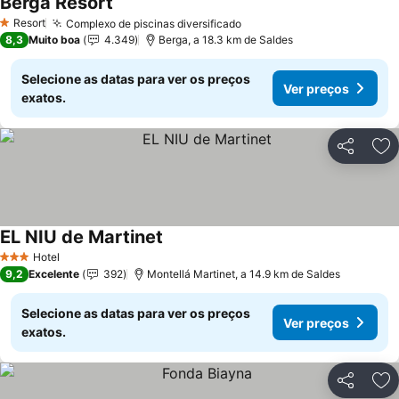
Berga Resort
Resort
Complexo de piscinas diversificado
1 Estrelas
8,3
Muito boa
4.349
Berga, a 18.3 km de Saldes
Selecione as datas para ver os preços
Ver preços
exatos.
Partilhar
Ad
EL NIU de Martinet
Hotel
3 Estrelas
9,2
Excelente
392
Montellá Martinet, a 14.9 km de Saldes
Selecione as datas para ver os preços
Ver preços
exatos.
Partilhar
Ad