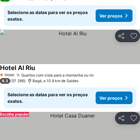
Selecione as datas para ver os preços
Ver preços
exatos.
Partilhar
Ad
Hotel Al Riu
Hotel
Quartos com vista para a montanha ou rio
1 Estrelas
6,3
266
Bagá, a 10.9 km de Saldes
Selecione as datas para ver os preços
Ver preços
exatos.
Escolha popular
Partilhar
Ad