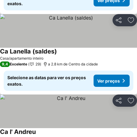
Ver preços
exatos.
Partilhar
Ad
Ca Lanella (saldes)
Casa/apartamento inteiro
9,4
Excelente
29
a 2.8 km de Centro da cidade
Selecione as datas para ver os preços
Ver preços
exatos.
Partilhar
Ad
Ca l' Andreu