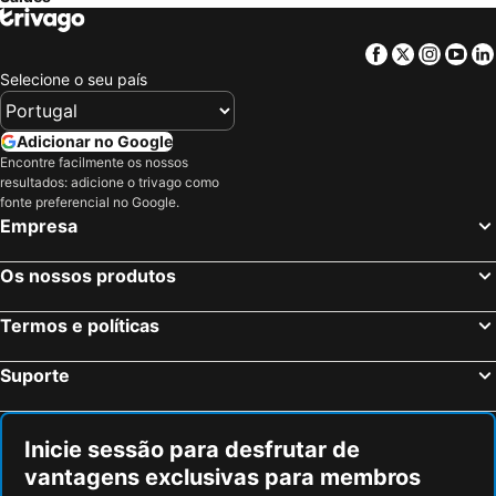
Mollet del Vallès, Catalunha Hotéis
Baqueira, Catalunha Hotéis
Talamanca, Ilhas Baleares Hotéis
Sant Feliú de Llobregat, Catalunha Hotéis
Facebook
Twitter
Insta
Yo
Barcelona, Catalunha Hotéis
Salou, Catalunha Hotéis
Selecione o seu país
Cambrils, Catalunha Hotéis
Santa Susana, Catalunha Hotéis
Calella, Catalunha Hotéis
Hospitalet de Llobregat, Catalunha Hotéis
Adicionar no Google
Encontre facilmente os nossos
Vilaseca, Catalunha Hotéis
Tarragona, Catalunha Hotéis
resultados: adicione o trivago como
La Pineda de Salou, Catalunha Hotéis
Islantilla, Andaluzia Hotéis
fonte preferencial no Google.
Empresa
Madrid, Madrid Hotéis
Benidorm, Valência Hotéis
Sevilha, Andaluzia Hotéis
Vigo, Galiza Hotéis
Os nossos produtos
Sangenjo, Galiza Hotéis
Isla Cristina, Andaluzia Hotéis
Termos e políticas
Isla Canela, Andaluzia Hotéis
Suporte
Inicie sessão para desfrutar de
vantagens exclusivas para membros