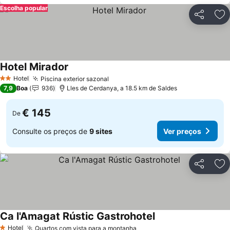
Escolha popular
Partilhar
Ad
Hotel Mirador
Hotel
Piscina exterior sazonal
2 Estrelas
7,9
Boa
936
Lles de Cerdanya, a 18.5 km de Saldes
€ 145
De
Consulte os preços de
9 sites
Ver preços
Partilhar
Ad
Ca l'Amagat Rústic Gastrohotel
Hotel
Quartos com vista para a montanha