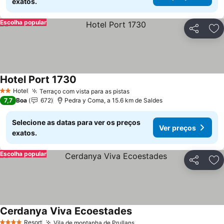
exatos.
Escolha popular
Partilhar
Ad
Hotel Port 1730
Hotel
Terraço com vista para as pistas
2 Estrelas
7,7
Boa
672
Pedra y Coma, a 15.6 km de Saldes
Selecione as datas para ver os preços
Ver preços
exatos.
Escolha popular
Partilhar
Ad
Cerdanya Viva Ecoestades
Resort
Vila de montanha de Prullans