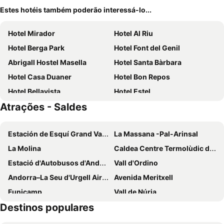
Estes hotéis também poderão interessá-lo...
Hotel Mirador
Hotel Al Riu
Hotel Berga Park
Hotel Font del Genil
Abrigall Hostel Masella
Hotel Santa Bàrbara
Hotel Casa Duaner
Hotel Bon Repos
Hotel Bellavista
Hotel Estel
Atrações - Saldes
Alp Hotel Masella
Estación de Esquí Grand Valira
La Massana -Pal-Arinsal
La Molina
Caldea Centre Termolùdic d' Andorra
Estació d'Autobusos d'Andorra
Vall d'Ordino
Andorra–La Seu d'Urgell Airport
Avenida Meritxell
Funicamp
Vall de Núria
Destinos populares
Vallnord
Font-Romeu Pyrénées 2000
Masella
Port del Comte