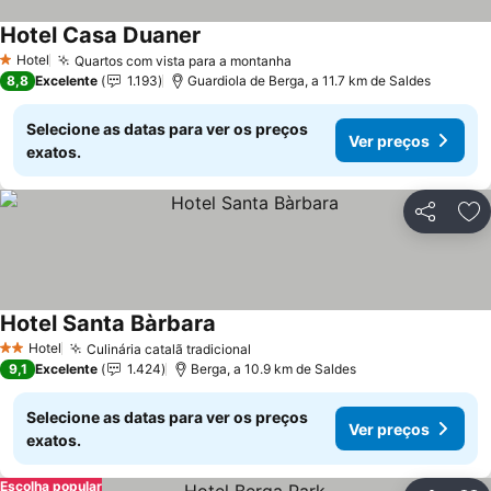
Hotel Casa Duaner
Hotel
Quartos com vista para a montanha
1 Estrelas
8,8
Excelente
1.193
Guardiola de Berga, a 11.7 km de Saldes
Selecione as datas para ver os preços
Ver preços
exatos.
Partilhar
Ad
Hotel Santa Bàrbara
Hotel
Culinária catalã tradicional
2 Estrelas
9,1
Excelente
1.424
Berga, a 10.9 km de Saldes
Selecione as datas para ver os preços
Ver preços
exatos.
Escolha popular