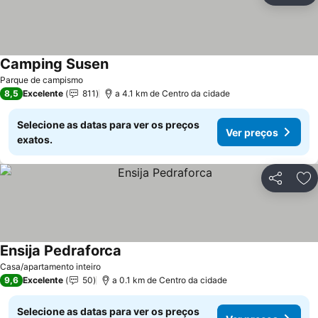
Camping Susen
Parque de campismo
8,5
Excelente
811
a 4.1 km de Centro da cidade
Selecione as datas para ver os preços
Ver preços
exatos.
Partilhar
Ad
Ensija Pedraforca
Casa/apartamento inteiro
9,6
Excelente
50
a 0.1 km de Centro da cidade
Selecione as datas para ver os preços