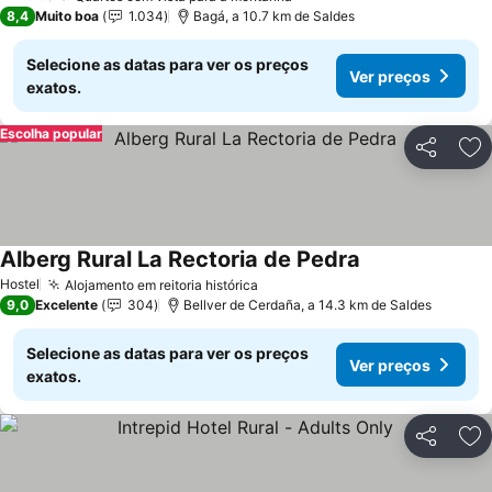
1 Estrelas
8,4
Muito boa
1.034
Bagá, a 10.7 km de Saldes
Selecione as datas para ver os preços
Ver preços
exatos.
Escolha popular
Partilhar
Ad
Alberg Rural La Rectoria de Pedra
Hostel
Alojamento em reitoria histórica
9,0
Excelente
304
Bellver de Cerdaña, a 14.3 km de Saldes
Selecione as datas para ver os preços
Ver preços
exatos.
Partilhar
Ad