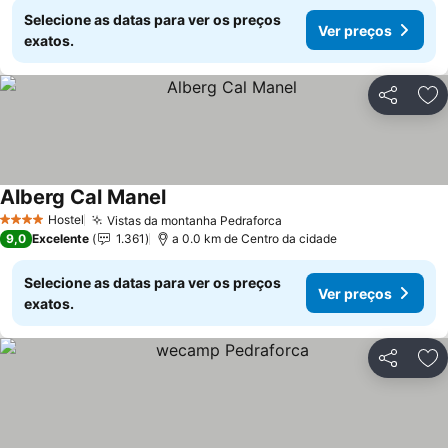
Selecione as datas para ver os preços
Ver preços
exatos.
Partilhar
Ad
Alberg Cal Manel
Hostel
Vistas da montanha Pedraforca
4 Estrelas
9,0
Excelente
1.361
a 0.0 km de Centro da cidade
Selecione as datas para ver os preços
Ver preços
exatos.
Partilhar
Ad