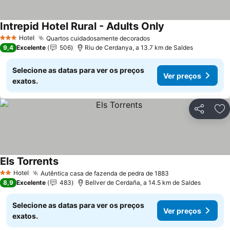
Intrepid Hotel Rural - Adults Only
Hotel
Quartos cuidadosamente decorados
3 Estrelas
9,4
Excelente
506
Riu de Cerdanya, a 13.7 km de Saldes
Selecione as datas para ver os preços
Ver preços
exatos.
Partilhar
Ad
Els Torrents
Hotel
Autêntica casa de fazenda de pedra de 1883
2 Estrelas
8,9
Excelente
483
Bellver de Cerdaña, a 14.5 km de Saldes
Selecione as datas para ver os preços
Ver preços
exatos.