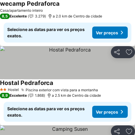
wecamp Pedraforca
Casa/apartamento inteiro
8,5
Excelente
3.279
a 2.0 km de Centro da cidade
Selecione as datas para ver os preços
Ver preços
exatos.
Partilhar
Ad
Hostal Pedraforca
Hostel
Piscina exterior com vista para a montanha
2 Estrelas
8,9
Excelente
1.868
a 2.5 km de Centro da cidade
Selecione as datas para ver os preços
Ver preços
exatos.
Partilhar
Ad