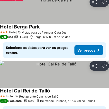
Partilhar
Ad
Hotel Berga Park
Hotel
Vistas para os Pireneus Catalães
3 Estrelas
7,9
Boa
1.246
Berga, a 17.0 km de Saldes
Selecione as datas para ver os preços
Ver preços
exatos.
Partilhar
Ad
Hotel Cal Rei de Talló
Hotel
Restaurante Camins de Talló
2 Estrelas
8,6
Excelente
608
Bellver de Cerdaña, a 15.4 km de Saldes