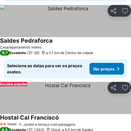
Partilhar
Ad
Saldes Pedraforca
Casa/apartamento inteiro
9,7
Excelente
26
a 0.1 km de Centro da cidade
Selecione as datas para ver os preços
Ver preços
exatos.
Escolha popular
Partilhar
Ad
Hostal Cal Franciscó
Hotel
Jardim e terraço com paisagens
2 Estrelas
8,5
Excelente
1.633
Gósol, a 6.0 km de Saldes