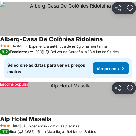
Partilhar
Ad
Alberg-Casa De Colònies Ridolaina
Hostel
Experiência autêntica de refúgio na montanha
3 Estrelas
9,2
Excelente
200
Bellver de Cerdaña, a 13.9 km de Saldes
Selecione as datas para ver os preços
Ver preços
exatos.
Escolha popular
Partilhar
Ad
Alp Hotel Masella
Hotel
Experiência com duas piscinas
3 Estrelas
7,7
Boa
1.685
La Masella, a 19.4 km de Saldes