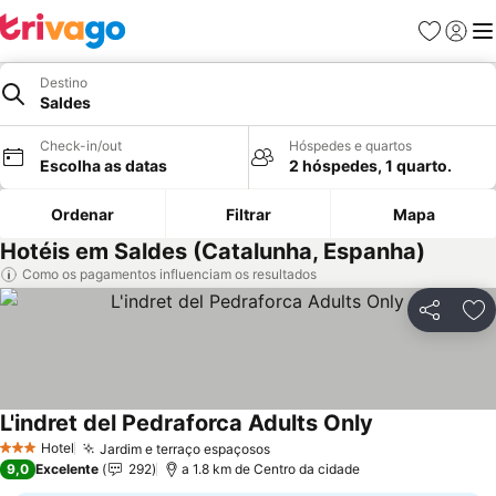
Favoritos
Iniciar
Me
Destino
Saldes
Check-in/out
Hóspedes e quartos
Escolha as datas
2 hóspedes, 1 quarto.
Ordenar
Filtrar
Mapa
Hotéis em Saldes (Catalunha, Espanha)
Como os pagamentos influenciam os resultados
Partilhar
Ad
L'indret del Pedraforca Adults Only
Hotel
Jardim e terraço espaçosos
3 Estrelas
9,0
Excelente
292
a 1.8 km de Centro da cidade