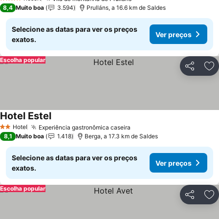
4 Estrelas
8,4
Muito boa
3.594
Prulláns, a 16.6 km de Saldes
Selecione as datas para ver os preços
Ver preços
exatos.
Escolha popular
Partilhar
Ad
Hotel Estel
Hotel
Experiência gastronômica caseira
2 Estrelas
8,1
Muito boa
1.418
Berga, a 17.3 km de Saldes
Selecione as datas para ver os preços
Ver preços
exatos.
Escolha popular
Partilhar
Ad