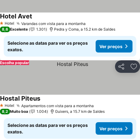
Hotel Avet
Hotel
Varandas com vista para a montanha
1 Estrelas
8,6
Excelente
1.301
Pedra y Coma, a 15.2 km de Saldes
Selecione as datas para ver os preços
Ver preços
exatos.
Escolha popular
Partilhar
Ad
Hostal Piteus
Hotel
Apartamentos com vista para a montanha
1 Estrelas
8,2
Muito boa
1.004
Guixers, a 15.7 km de Saldes
Selecione as datas para ver os preços
Ver preços
exatos.