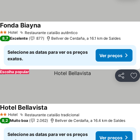
Fonda Biayna
Hotel
Restaurante catalão autêntico
2 Estrelas
8,7
Excelente
877
Bellver de Cerdaña, a 16.1 km de Saldes
Selecione as datas para ver os preços
Ver preços
exatos.
Escolha popular
Partilhar
Ad
Hotel Bellavista
Hotel
Restaurante catalão tradicional
2 Estrelas
8,2
Muito boa
2.062
Bellver de Cerdaña, a 16.4 km de Saldes
Selecione as datas para ver os preços
Ver preços