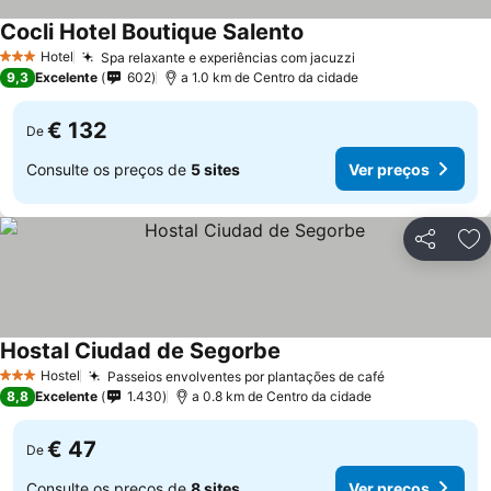
Cocli Hotel Boutique Salento
Hotel
Spa relaxante e experiências com jacuzzi
3 Estrelas
9,3
Excelente
602
a 1.0 km de Centro da cidade
€ 132
De
Consulte os preços de
5 sites
Ver preços
Partilhar
Ad
Hostal Ciudad de Segorbe
Hostel
Passeios envolventes por plantações de café
3 Estrelas
8,8
Excelente
1.430
a 0.8 km de Centro da cidade
€ 47
De
Consulte os preços de
8 sites
Ver preços