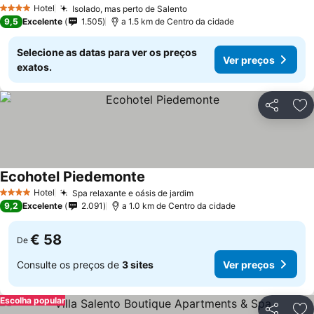
Hotel
Isolado, mas perto de Salento
4 Estrelas
9,5
Excelente
1.505
a 1.5 km de Centro da cidade
Selecione as datas para ver os preços
Ver preços
exatos.
Partilhar
Ad
Ecohotel Piedemonte
Hotel
Spa relaxante e oásis de jardim
4 Estrelas
9,2
Excelente
2.091
a 1.0 km de Centro da cidade
€ 58
De
Consulte os preços de
3 sites
Ver preços
Escolha popular