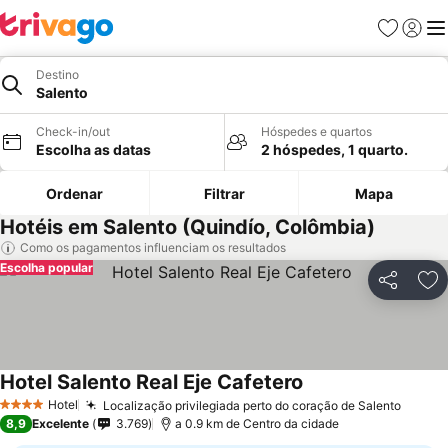
Favoritos
Iniciar
Me
Destino
Salento
Check-in/out
Hóspedes e quartos
Escolha as datas
2 hóspedes, 1 quarto.
Ordenar
Filtrar
Mapa
Hotéis em Salento (Quindío, Colômbia)
Como os pagamentos influenciam os resultados
Escolha popular
Partilhar
Ad
Hotel Salento Real Eje Cafetero
Hotel
Localização privilegiada perto do coração de Salento
4 Estrelas
8,9
Excelente
3.769
a 0.9 km de Centro da cidade