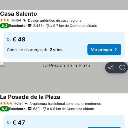
Casa Salento
Hostel
Design autêntico de casa regional
3 Estrelas
9,3
Excelente
2.435
a 0.7 km de Centro da cidade
€ 48
De
Consulte os preços de
2 sites
Ver preços
Partilhar
Ad
La Posada de la Plaza
Hotel
Arquitetura tradicional com toques modernos
4 Estrelas
8,8
Excelente
539
a 0.8 km de Centro da cidade
€ 47
De