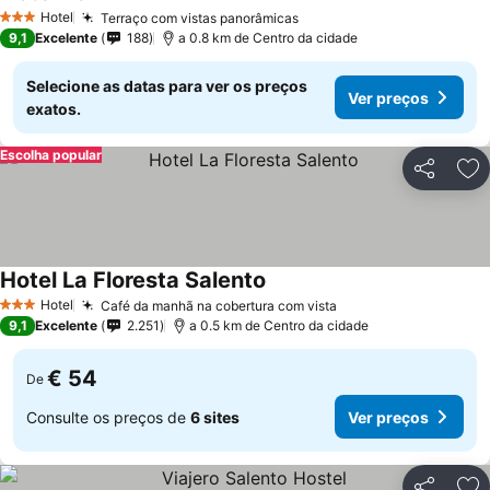
Hotel
Terraço com vistas panorâmicas
3 Estrelas
9,1
Excelente
188
a 0.8 km de Centro da cidade
Selecione as datas para ver os preços
Ver preços
exatos.
Escolha popular
Partilhar
Ad
Hotel La Floresta Salento
Hotel
Café da manhã na cobertura com vista
3 Estrelas
9,1
Excelente
2.251
a 0.5 km de Centro da cidade
€ 54
De
Consulte os preços de
6 sites
Ver preços