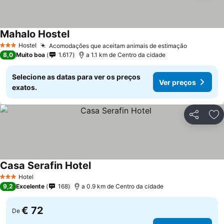
Mahalo Hostel
Hostel
Acomodações que aceitam animais de estimação
3 Estrelas
8,0
Muito boa
1.617
a 1.1 km de Centro da cidade
Selecione as datas para ver os preços
Ver preços
exatos.
Partilhar
Ad
Casa Serafin Hotel
Hotel
3 Estrelas
9,2
Excelente
168
a 0.9 km de Centro da cidade
€ 72
De