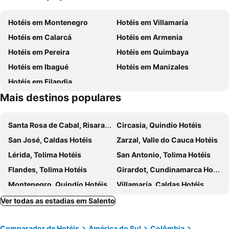
Hospital del Sur
La Nubia Airport
Hotéis em Montenegro
Hotéis em Villamaría
Parque Tematico y Cultural Los Arrieros
Expoferias
Hotéis em Calarcá
Hotéis em Armenia
Teatro Tolima
Parque las Aracaurias
Hotéis em Pereira
Hotéis em Quimbaya
Jardín Botánico de la Universidad de Caldas
Hotéis em Ibagué
Hotéis em Manizales
Hotéis em Filandia
Mais destinos populares
Santa Rosa de Cabal, Risaralda Hotéis
Circasia, Quindío Hotéis
San José, Caldas Hotéis
Zarzal, Valle do Cauca Hotéis
Lérida, Tolima Hotéis
San Antonio, Tolima Hotéis
Flandes, Tolima Hotéis
Girardot, Cundinamarca Hotéis
Montenegro, Quindío Hotéis
Villamaría, Caldas Hotéis
Calarcá, Quindío Hotéis
Armenia, Quindío Hotéis
Ver todas as estadias em Salento
Pereira, Risaralda Hotéis
Quimbaya, Quindío Hotéis
Comparador de Hotéis
América do Sul
Colômbia
Ibagué, Tolima Hotéis
Manizales, Caldas Hotéis