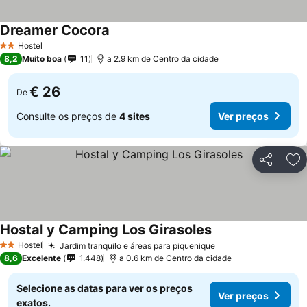
Dreamer Cocora
Hostel
2 Estrelas
8,2
Muito boa
11
a 2.9 km de Centro da cidade
€ 26
De
Consulte os preços de
4 sites
Ver preços
Partilhar
Ad
Hostal y Camping Los Girasoles
Hostel
Jardim tranquilo e áreas para piquenique
2 Estrelas
8,6
Excelente
1.448
a 0.6 km de Centro da cidade
Selecione as datas para ver os preços
Ver preços
exatos.