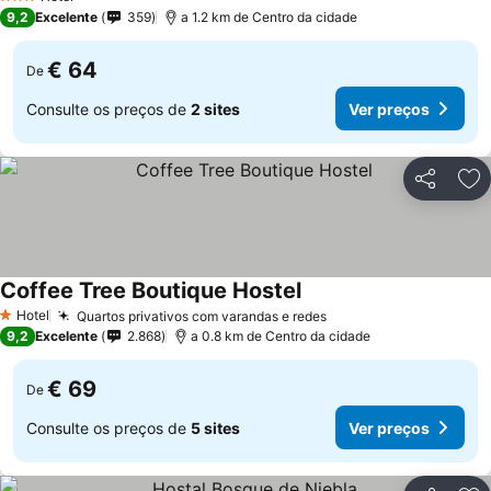
3 Estrelas
9,2
Excelente
359
a 1.2 km de Centro da cidade
€ 64
De
Consulte os preços de
2 sites
Ver preços
Partilhar
Ad
Coffee Tree Boutique Hostel
Hotel
Quartos privativos com varandas e redes
1 Estrelas
9,2
Excelente
2.868
a 0.8 km de Centro da cidade
€ 69
De
Consulte os preços de
5 sites
Ver preços