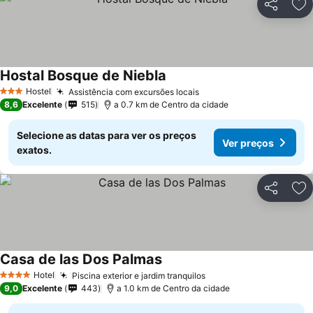
Partilhar
Ad
Hostal Bosque de Niebla
Hostel
Assistência com excursões locais
3 Estrelas
8,6
Excelente
515
a 0.7 km de Centro da cidade
Selecione as datas para ver os preços
Ver preços
exatos.
Partilhar
Ad
Casa de las Dos Palmas
Hotel
Piscina exterior e jardim tranquilos
4 Estrelas
9,0
Excelente
443
a 1.0 km de Centro da cidade