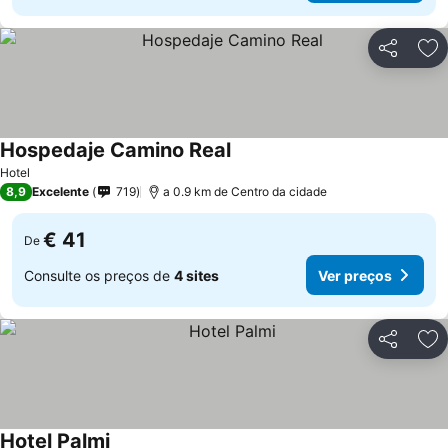
Partilhar
Ad
Hospedaje Camino Real
Hotel
8,9
Excelente
719
a 0.9 km de Centro da cidade
€ 41
De
Consulte os preços de
4 sites
Ver preços
Partilhar
Ad
Hotel Palmi