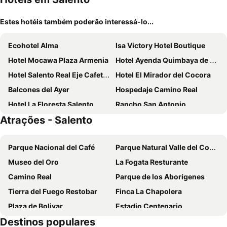
Estes hotéis também poderão interessá-lo...
Ecohotel Alma
Isa Victory Hotel Boutique
Hotel Mocawa Plaza Armenia
Hotel Ayenda Quimbaya de Oro 1903
Hotel Salento Real Eje Cafetero
Hotel El Mirador del Cocora
Balcones del Ayer
Hospedaje Camino Real
Hotel La Floresta Salento
Rancho San Antonio
Atrações - Salento
Terrazas de Salento
El Edén Country hotel y Club Residencial
Casa Hotel El Compadre
MuchoSur Filandia
Parque Nacional del Café
Parque Natural Valle del Cocorá
Hotel Mandalay 1941
Ayenda San Fernando 1904
Museo del Oro
La Fogata Resturante
Hotel Confortel
Camino Real
Parque de los Aborígenes
Tierra del Fuego Restobar
Finca La Chapolera
Plaza de Bolivar
Estadio Centenario
Destinos populares
Universidad del Tolima
Recinto del Pensamiento