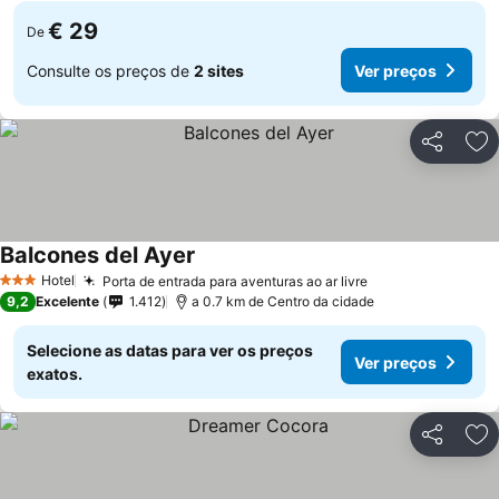
€ 29
De
Consulte os preços de
2 sites
Ver preços
Partilhar
Ad
Balcones del Ayer
Hotel
Porta de entrada para aventuras ao ar livre
3 Estrelas
9,2
Excelente
1.412
a 0.7 km de Centro da cidade
Selecione as datas para ver os preços
Ver preços
exatos.
Partilhar
Ad