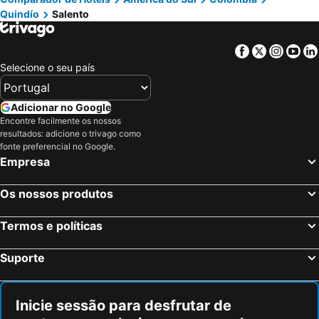
Quindío
Salento
Yumbo, Valle do Cauca Hotéis
Cartagena, Bolivar Hotéis
San Andres, San Andrés, Providencia and Santa Catalina Hotéis
Bogotá, Bogotá Hotéis
Facebook
Twitter
Insta
Yo
Medellin, Antioquia Hotéis
Santa Marta, Magdalena Hotéis
Selecione o seu país
Cali, Valle do Cauca Hotéis
Tibasosa, Boyacá Hotéis
Adicionar no Google
Encontre facilmente os nossos
resultados: adicione o trivago como
fonte preferencial no Google.
Empresa
Os nossos produtos
Termos e políticas
Suporte
Inicie sessão para desfrutar de