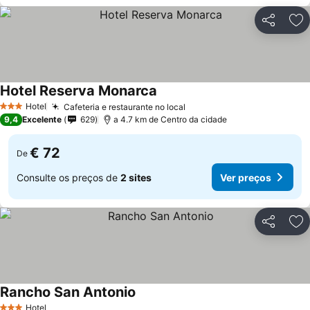
Partilhar
Ad
Hotel Reserva Monarca
Hotel
Cafeteria e restaurante no local
3 Estrelas
9,4
Excelente
629
a 4.7 km de Centro da cidade
€ 72
De
Consulte os preços de
2 sites
Ver preços
Partilhar
Ad
Rancho San Antonio
Hotel