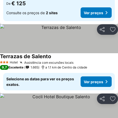
€ 125
De
Consulte os preços de
2 sites
Ver preços
Partilhar
Ad
Terrazas de Salento
Hotel
Assistência com excursões locais
3 Estrelas
9,7
Excelente
1.665
a 1.1 km de Centro da cidade
Selecione as datas para ver os preços
Ver preços
exatos.
Partilhar
Ad