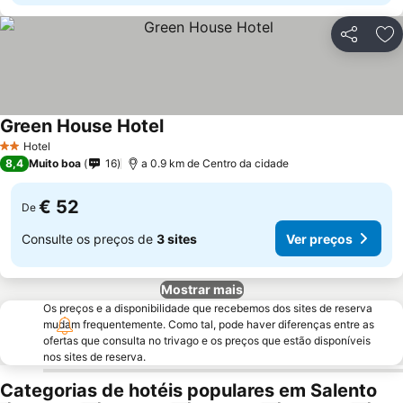
Partilhar
Ad
Green House Hotel
Hotel
2 Estrelas
8,4
Muito boa
16
a 0.9 km de Centro da cidade
€ 52
De
Consulte os preços de
3 sites
Ver preços
Mostrar mais
Os preços e a disponibilidade que recebemos dos sites de reserva
mudam frequentemente. Como tal, pode haver diferenças entre as
ofertas que consulta no trivago e os preços que estão disponíveis
nos sites de reserva.
Categorias de hotéis populares em Salento