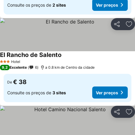
Consulte os preços de
2 sites
Ver preços
Partilhar
Ad
El Rancho de Salento
Hotel
3 Estrelas
9,2
Excelente
6
a 0.8 km de Centro da cidade
€ 38
De
Consulte os preços de
3 sites
Ver preços
Partilhar
Ad