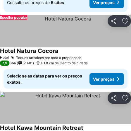
Consulte os preços de
5 sites
Ver preços
Escolha popular
Partilhar
Ad
Hotel Natura Cocora
Hotel
Toques artísticos por toda a propriedade
7,9
Boa
2.481
a 1.8 km de Centro da cidade
Selecione as datas para ver os preços
Ver preços
exatos.
Partilhar
Ad
Hotel Kawa Mountain Retreat