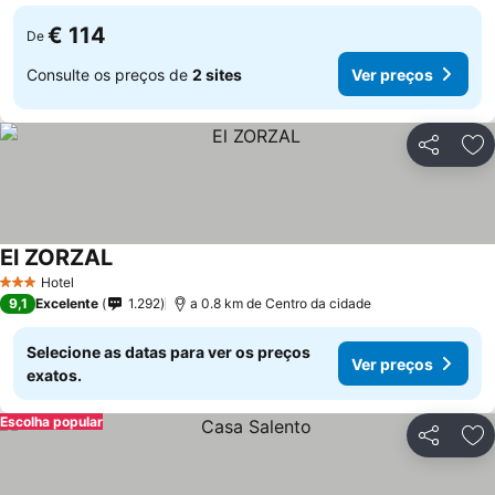
€ 114
De
Consulte os preços de
2 sites
Ver preços
Partilhar
Ad
El ZORZAL
Hotel
3 Estrelas
9,1
Excelente
1.292
a 0.8 km de Centro da cidade
Selecione as datas para ver os preços
Ver preços
exatos.
Escolha popular
Partilhar
Ad