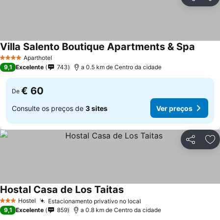
Partilhar
Ad
Villa Salento Boutique Apartments & Spa
Aparthotel
4 Estrelas
9,1
Excelente
743
a 0.5 km de Centro da cidade
€ 60
De
Consulte os preços de
3 sites
Ver preços
Partilhar
Ad
Hostal Casa de Los Taitas
Hostel
Estacionamento privativo no local
3 Estrelas
9,1
Excelente
859
a 0.8 km de Centro da cidade