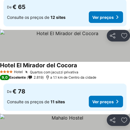
€ 65
De
Consulte os preços de
12 sites
Ver preços
Partilhar
Ad
Hotel El Mirador del Cocora
Hotel
Quartos com jacuzzi privativa
4 Estrelas
9,0
Excelente
2.819
a 1.1 km de Centro da cidade
€ 78
De
Consulte os preços de
11 sites
Ver preços
Partilhar
Ad