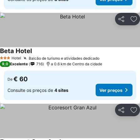
Partilhar
Ad
Beta Hotel
Hotel
Balcão de turismo e atividades dedicado
3 Estrelas
9,0
Excelente
716
a 0.6 km de Centro da cidade
€ 60
De
Consulte os preços de
4 sites
Ver preços
Partilhar
Ad