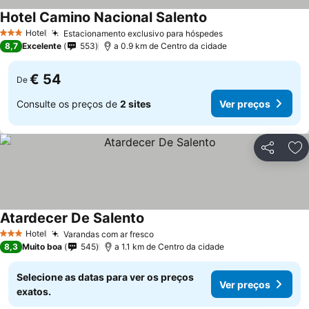
Hotel Camino Nacional Salento
Hotel
Estacionamento exclusivo para hóspedes
3 Estrelas
8,7
Excelente
553
a 0.9 km de Centro da cidade
€ 54
De
Consulte os preços de
2 sites
Ver preços
Partilhar
Ad
Atardecer De Salento
Hotel
Varandas com ar fresco
3 Estrelas
8,3
Muito boa
545
a 1.1 km de Centro da cidade
Selecione as datas para ver os preços
Ver preços
exatos.