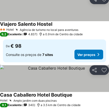
Partilhar
Ad
Viajero Salento Hostel
Hotel
Agência de turismo no local para aventuras
2 Estrelas
9,2
Excelente
4.837
a 0.9 km de Centro da cidade
€ 98
De
Consulte os preços de
7 sites
Ver preços
Partilhar
Ad
Casa Caballero Hotel Boutique
Hotel
Amplo jardim com duas piscinas
9,1
Excelente
340
a 3.5 km de Centro da cidade