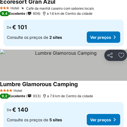
Ecoresort Gran Azul
Hotel
Café da manhã caseiro com sabores locais
3 Estrelas
9,4
Excelente
606
a 1.6 km de Centro da cidade
€ 101
De
Consulte os preços de
2 sites
Ver preços
Partilhar
Ad
Lumbre Glamorous Camping
Hotel
4 Estrelas
9,2
Excelente
933
a 7.9 km de Centro da cidade
€ 140
De
Consulte os preços de
5 sites
Ver preços