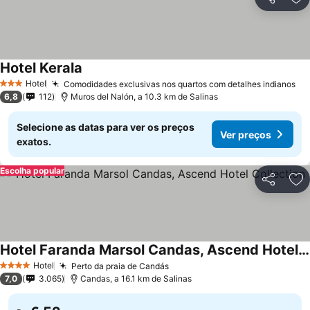
Partilhar
Ad
Hotel Kerala
Hotel
Comodidades exclusivas nos quartos com detalhes indianos
3 Estrelas
6,8
112
Muros del Nalón, a 10.3 km de Salinas
Selecione as datas para ver os preços
Ver preços
exatos.
Escolha popular
Partilhar
Ad
Hotel Faranda Marsol Candas, Ascend Hotel Collection
Hotel
Perto da praia de Candás
4 Estrelas
7,0
3.065
Candas, a 16.1 km de Salinas