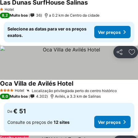
Las Dunas SurfHouse Salinas
Hotel
1 Estrelas
8,2
Muito boa
36
a 0.2 km de Centro da cidade
Selecione as datas para ver os preços
Ver preços
exatos.
Partilhar
Ad
Oca Villa de Avilés Hotel
Hotel
Localização privilegiada perto do centro histórico
4 Estrelas
8,0
Muito boa
4.302
Avilés, a 3.3 km de Salinas
€ 51
De
Consulte os preços de
12 sites
Ver preços
Escolha popular