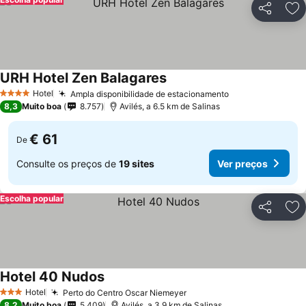
Partilhar
Ad
URH Hotel Zen Balagares
Hotel
Ampla disponibilidade de estacionamento
4 Estrelas
8,3
Muito boa
8.757
Avilés, a 6.5 km de Salinas
€ 61
De
Consulte os preços de
19 sites
Ver preços
Escolha popular
Partilhar
Ad
Hotel 40 Nudos
Hotel
Perto do Centro Oscar Niemeyer
3 Estrelas
8,2
Muito boa
5.409
Avilés, a 3.9 km de Salinas