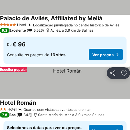
Palacio de Avilés, Affiliated by Meliá
Hotel
Localização privilegiada no centro histórico de Avilés
5 Estrelas
9,2
Excelente
5.526
Avilés, a 3.9 km de Salinas
€ 96
De
Consulte os preços de
16 sites
Ver preços
Escolha popular
Partilhar
Ad
Hotel Román
Hotel
Quartos com vistas cativantes para o mar
2 Estrelas
7,8
Boa
342
Santa María del Mar, a 3.0 km de Salinas
Selecione as datas para ver os preços