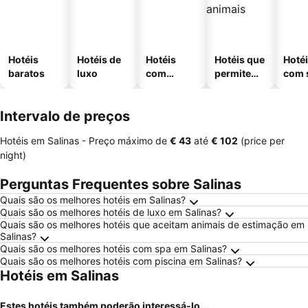
Hotéis
Hotéis de
Hotéis
Hotéis que
Hoté
baratos
luxo
com
permitem
com 
piscinas
animais
Intervalo de preços
Hotéis em Salinas -
Preço máximo
de
‎€ 43
até
‎€ 102
(price per
night)
Perguntas Frequentes sobre Salinas
Quais são os melhores hotéis em Salinas?
Quais são os melhores hotéis de luxo em Salinas?
Quais são os melhores hotéis que aceitam animais de estimação em
Salinas?
Quais são os melhores hotéis com spa em Salinas?
Quais são os melhores hotéis com piscina em Salinas?
Hotéis em Salinas
Estes hotéis também poderão interessá-lo...