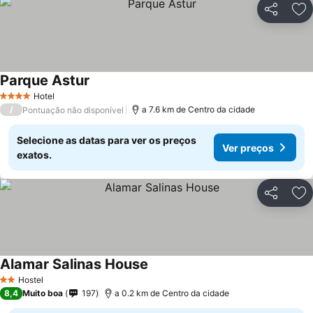
Partilhar
Ad
Parque Astur
Hotel
4 Estrelas
/
a 7.6 km de Centro da cidade
Pontuação não disponível
Selecione as datas para ver os preços
Ver preços
exatos.
Partilhar
Ad
Alamar Salinas House
Hostel
2 Estrelas
8,4
Muito boa
197
a 0.2 km de Centro da cidade