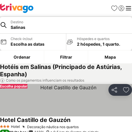
Favoritos
Iniciar
Me
Destino
Salinas
Check-in/out
Hóspedes e quartos
Escolha as datas
2 hóspedes, 1 quarto.
Ordenar
Filtrar
Mapa
Hotéis em Salinas (Principado de Astúrias,
Espanha)
Como os pagamentos influenciam os resultados
Escolha popular
Partilhar
Ad
Hotel Castillo de Gauzón
Hotel
Decoração náutica nos quartos
3 Estrelas