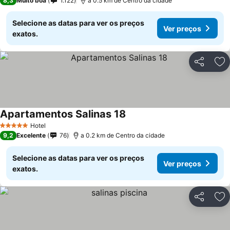
8,3
Muito boa
1.122
a 0.5 km de Centro da cidade
Selecione as datas para ver os preços
Ver preços
exatos.
Partilhar
Ad
Apartamentos Salinas 18
Hotel
5 Estrelas
9,2
Excelente
76
a 0.2 km de Centro da cidade
Selecione as datas para ver os preços
Ver preços
exatos.
Partilhar
Ad