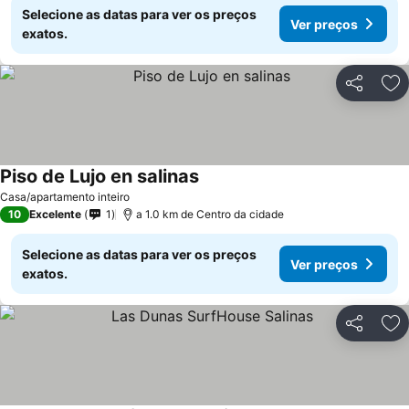
Selecione as datas para ver os preços
Ver preços
exatos.
Partilhar
Ad
Piso de Lujo en salinas
Casa/apartamento inteiro
10
Excelente
1
a 1.0 km de Centro da cidade
Selecione as datas para ver os preços
Ver preços
exatos.
Partilhar
Ad