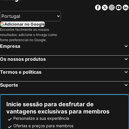
Castrillón, Principado de Astúrias Hotéis
Luarca, Principado de Astúrias Hotéis
Facebook
Twitter
Insta
Yo
León, Castela e Leão Hotéis
Oviedo, Principado de Astúrias Hotéis
Gijon, Principado de Astúrias Hotéis
Cangas de Onís, Principado de Astúrias Hotéis
Adicionar no Google
Avilés, Principado de Astúrias Hotéis
Llanes, Principado de Astúrias Hotéis
Encontre facilmente os nossos
resultados: adicione o trivago como
Cabrales, Principado de Astúrias Hotéis
Camaleño, Cantábria Hotéis
fonte preferencial no Google.
Caso, Principado de Astúrias Hotéis
Islantilla, Andaluzia Hotéis
Empresa
Madrid, Madrid Hotéis
Benidorm, Valência Hotéis
Os nossos produtos
Sevilha, Andaluzia Hotéis
Barcelona, Catalunha Hotéis
Vigo, Galiza Hotéis
Sangenjo, Galiza Hotéis
Termos e políticas
Isla Cristina, Andaluzia Hotéis
Isla Canela, Andaluzia Hotéis
Suporte
Inicie sessão para desfrutar de
vantagens exclusivas para membros
Personalize a sua experiência
Ofertas e preços para membros