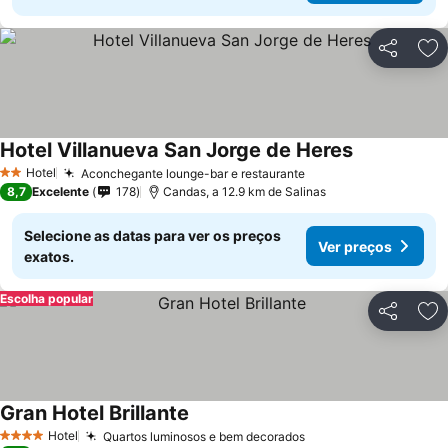
Partilhar
Ad
Hotel Villanueva San Jorge de Heres
Hotel
Aconchegante lounge-bar e restaurante
2 Estrelas
8,7
Excelente
178
Candas, a 12.9 km de Salinas
Selecione as datas para ver os preços
Ver preços
exatos.
Escolha popular
Partilhar
Ad
Gran Hotel Brillante
Hotel
Quartos luminosos e bem decorados
4 Estrelas