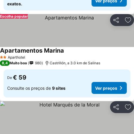
Ver preços
exatos.
Escolha popular
Partilhar
Ad
Apartamentos Marina
Aparthotel
2 Estrelas
8,4
Muito boa
980
Castrillón, a 3.0 km de Salinas
€ 59
De
Consulte os preços de
9 sites
Ver preços
Partilhar
Ad