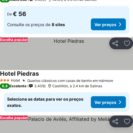
€ 56
De
Consulte os preços de
8 sites
Ver preços
Escolha popular
Partilhar
Ad
Hotel Piedras
Hotel
Quartos clássicos com casas de banho em mármore
3 Estrelas
8,8
Excelente
2.409
Castrillón, a 2.4 km de Salinas
Selecione as datas para ver os preços
Ver preços
exatos.
Escolha popular
Partilhar
Ad