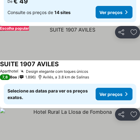
€ 49
De
Consulte os preços de
14 sites
Ver preços
Escolha popular
Partilhar
Ad
SUITE 1907 AVILES
Aparthotel
Design elegante com toques únicos
7,8
Boa
1.896
Avilés, a 3.8 km de Salinas
Selecione as datas para ver os preços
Ver preços
exatos.
Partilhar
Ad