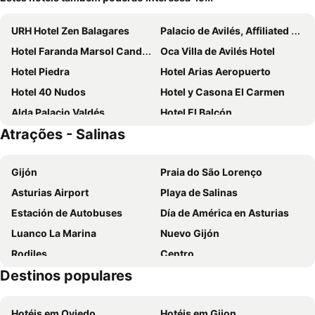
URH Hotel Zen Balagares
Palacio de Avilés, Affiliated by Meliá
Hotel Faranda Marsol Candas, Ascend Hotel Collection
Oca Villa de Avilés Hotel
Hotel Piedra
Hotel Arias Aeropuerto
Hotel 40 Nudos
Hotel y Casona El Carmen
Alda Palacio Valdés
Hotel El Balcón
Atrações - Salinas
Hotel Marqués de la Moral
Hotel Villalegre
Hotel Playa de Aguilar
Hotel Palacio de la Magdalena
Gijón
Praia do São Lorenço
Globales Playa de las Llanas
Hotel Arias Aeropuerto
Asturias Airport
Playa de Salinas
Hotel Casa Fernando II
Hotel Castillo de Gauzón
Estación de Autobuses
Día de América en Asturias
Hotel Luzana
Gran Hotel Brillante
Luanco La Marina
Nuevo Gijón
Hotel La Casona de Lupa
Hotel Román
Rodiles
Centro
Casona de la Paca
Casa Vitorio
Destinos populares
Somió
Parque Natural de Las Ubiñas - La Mesa
Hotel Alvaro frente Palacio-Museo Selgas
Casona Selgas
Iglesia de Santa Eulalia de Serolio
Senda del oso
Hotel Sol de la Blanca
Hotel Lupa
Hotéis em Oviedo
Hotéis em Gijon
Source of the 7 channels
Primera y Segunda de Luarca