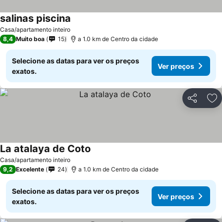
salinas piscina
Casa/apartamento inteiro
8,4
Muito boa
15
a 1.0 km de Centro da cidade
Selecione as datas para ver os preços
Ver preços
exatos.
Partilhar
Ad
La atalaya de Coto
Casa/apartamento inteiro
9,2
Excelente
24
a 1.0 km de Centro da cidade
Selecione as datas para ver os preços
Ver preços
exatos.