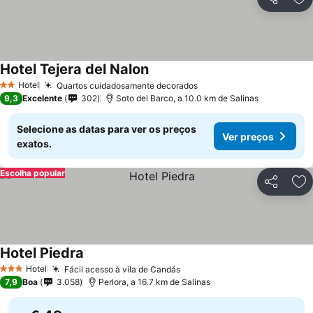
Partilhar
Ad
Hotel Tejera del Nalon
Hotel
Quartos cuidadosamente decorados
2 Estrelas
9,3
Excelente
302
Soto del Barco, a 10.0 km de Salinas
Selecione as datas para ver os preços
Ver preços
exatos.
Escolha popular
Partilhar
Ad
Hotel Piedra
Hotel
Fácil acesso à vila de Candás
3 Estrelas
7,9
Boa
3.058
Perlora, a 16.7 km de Salinas