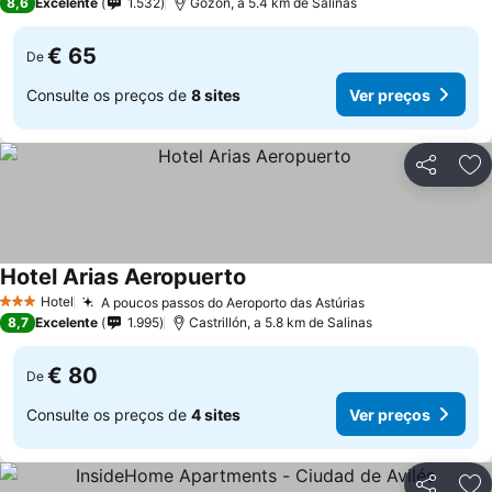
8,6
Excelente
1.532
Gozón, a 5.4 km de Salinas
€ 65
De
Consulte os preços de
8 sites
Ver preços
Partilhar
Ad
Hotel Arias Aeropuerto
Hotel
A poucos passos do Aeroporto das Astúrias
3 Estrelas
8,7
Excelente
1.995
Castrillón, a 5.8 km de Salinas
€ 80
De
Consulte os preços de
4 sites
Ver preços