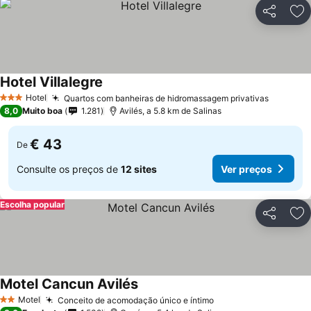
Partilhar
Ad
Hotel Villalegre
Hotel
Quartos com banheiras de hidromassagem privativas
3 Estrelas
8,0
Muito boa
1.281
Avilés, a 5.8 km de Salinas
€ 43
De
Consulte os preços de
12 sites
Ver preços
Escolha popular
Partilhar
Ad
Motel Cancun Avilés
Motel
Conceito de acomodação único e íntimo
2 Estrelas