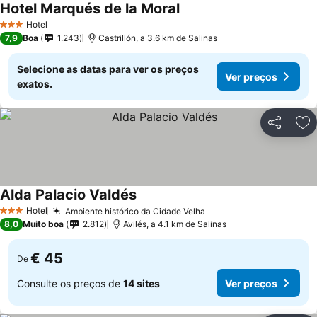
Hotel Marqués de la Moral
Hotel
3 Estrelas
7,9
Boa
1.243
Castrillón, a 3.6 km de Salinas
Selecione as datas para ver os preços
Ver preços
exatos.
Partilhar
Ad
Alda Palacio Valdés
Hotel
Ambiente histórico da Cidade Velha
3 Estrelas
8,0
Muito boa
2.812
Avilés, a 4.1 km de Salinas
€ 45
De
Consulte os preços de
14 sites
Ver preços