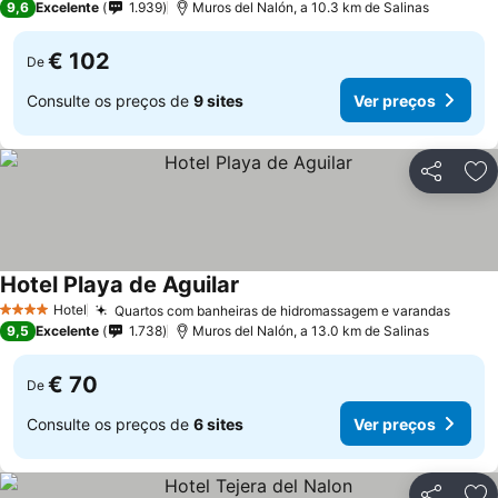
9,6
Excelente
1.939
Muros del Nalón, a 10.3 km de Salinas
€ 102
De
Consulte os preços de
9 sites
Ver preços
Partilhar
Ad
Hotel Playa de Aguilar
Hotel
Quartos com banheiras de hidromassagem e varandas
4 Estrelas
9,5
Excelente
1.738
Muros del Nalón, a 13.0 km de Salinas
€ 70
De
Consulte os preços de
6 sites
Ver preços