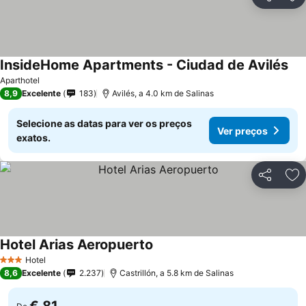
Partilhar
Ad
InsideHome Apartments - Ciudad de Avilés
Aparthotel
8,9
Excelente
183
Avilés, a 4.0 km de Salinas
Selecione as datas para ver os preços
Ver preços
exatos.
Partilhar
Ad
Hotel Arias Aeropuerto
Hotel
3 Estrelas
8,6
Excelente
2.237
Castrillón, a 5.8 km de Salinas