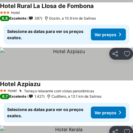
Hotel Rural La Llosa de Fombona
Hotel
3 Estrelas
8,8
Excelente
387
Gozón, a 10.9 km de Salinas
Selecione as datas para ver os preços
Ver preços
exatos.
Partilhar
Ad
Hotel Azpiazu
Hotel
Terraço relaxante com vistas panorâmicas
2 Estrelas
8,7
Excelente
1.427
Cudillero, a 13.1 km de Salinas
Selecione as datas para ver os preços
Ver preços
exatos.