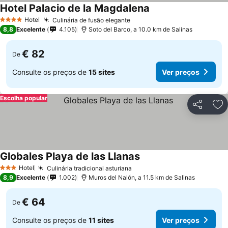
Hotel Palacio de la Magdalena
Hotel
Culinária de fusão elegante
4 Estrelas
8,8
Excelente
4.105
Soto del Barco, a 10.0 km de Salinas
€ 82
De
Consulte os preços de
15 sites
Ver preços
Escolha popular
Partilhar
Ad
Globales Playa de las Llanas
Hotel
Culinária tradicional asturiana
3 Estrelas
8,9
Excelente
1.002
Muros del Nalón, a 11.5 km de Salinas
€ 64
De
Consulte os preços de
11 sites
Ver preços