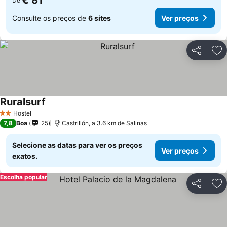
€ 81
De
Consulte os preços de
6 sites
Ver preços
Partilhar
Ad
Ruralsurf
Hostel
2 Estrelas
7,8
Boa
25
Castrillón, a 3.6 km de Salinas
Selecione as datas para ver os preços
Ver preços
exatos.
Escolha popular
Partilhar
Ad