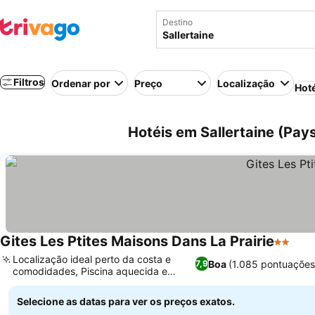
Destino
Filtros
Ordenar por
Preço
Localização
Hot
Hotéis em Sallertaine (Pays
Gites Les Ptites Maisons Dans La Prairie
2 Estre
Ver 
Localização ideal perto da costa e
Boa
(1.085 pontuações
7,9
comodidades, Piscina aquecida e
Ver preços
segura
Selecione as datas para ver os preços exatos.