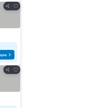
Adicionar aos favoritos
Partilhar
eços
Adicionar aos favoritos
Partilhar