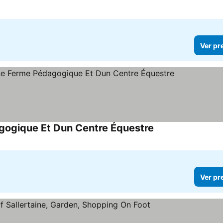
Ver pr
gogique Et Dun Centre Équestre
Ver preços
Ver pr