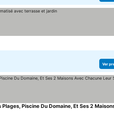
er preços
Ver pr