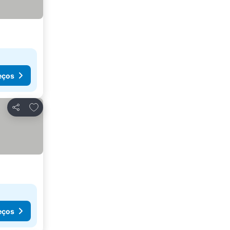
eços
Adicionar aos favoritos
Partilhar
eços