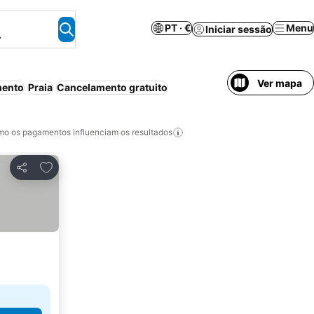
PT · €
Menu
Iniciar sessão
.
Ver mapa
mento
Praia
Cancelamento gratuito
o os pagamentos influenciam os resultados
Adicionar aos favoritos
Partilhar