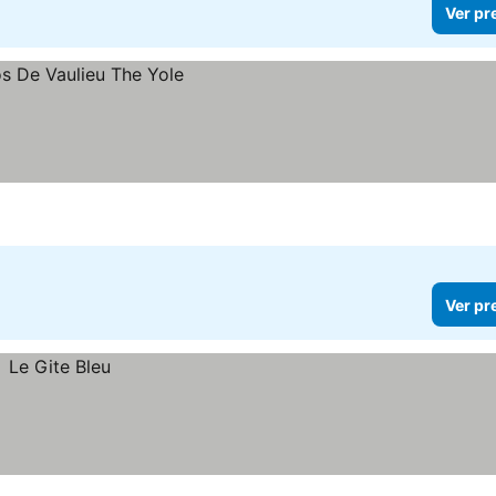
Ver pr
Ver pr