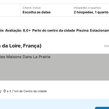
Check-in/out
Hóspedes e quartos
Escolha as datas
2 hóspedes, 1 quarto
éis
Avaliação: 8,0+
Perto do centro da cidade
Piscina
Estaciona
 da Loire, França)
Com
las
preços
)
a 3.7 km de Centro da cidade