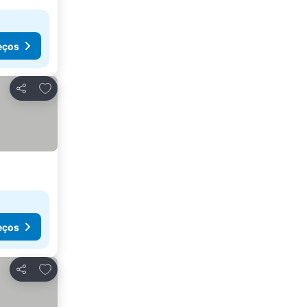
eços
Adicionar aos favoritos
Partilhar
eços
Adicionar aos favoritos
Partilhar