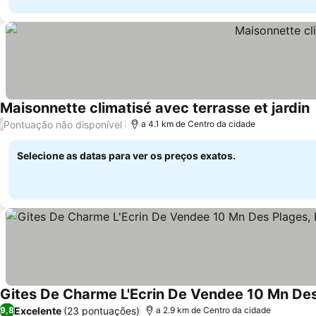
Maisonnette climatisé avec terrasse et jardin
V
Pontuação não disponível
/
a 4.1 km de Centro da cidade
Selecione as datas para ver os preços exatos.
Ver preços
Excelente
(23 pontuações)
9,8
a 2.9 km de Centro da cidade