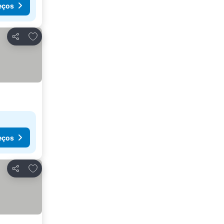
eços
Adicionar aos favoritos
Partilhar
eços
Adicionar aos favoritos
Partilhar