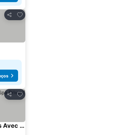
Adicionar aos favoritos
Partilhar
eços
Adicionar aos favoritos
Partilhar
Gites De Charme L'Ecrin De Vendee 10 Mn Des Plages, Piscine Du Domaine, Et Ses 2 Maisons Avec Chacune Leur Spa Privatif