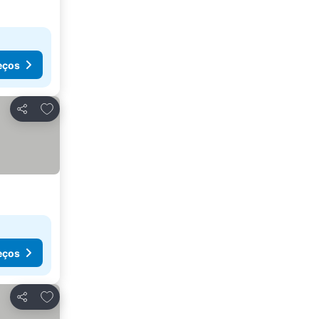
eços
Adicionar aos favoritos
Partilhar
eços
Adicionar aos favoritos
Partilhar