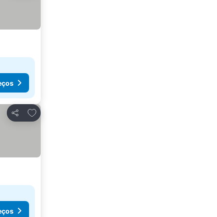
eços
Adicionar aos favoritos
Partilhar
eços