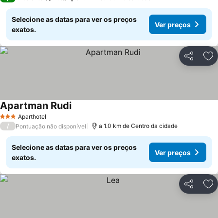
Selecione as datas para ver os preços
Ver preços
exatos.
Partilhar
Ad
Apartman Rudi
Ver preços
Aparthotel
3 Estrelas
/
a 1.0 km de Centro da cidade
Pontuação não disponível
Selecione as datas para ver os preços
Ver preços
exatos.
Partilhar
Ad