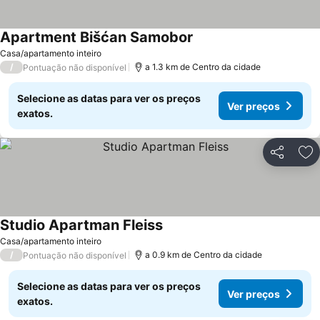
Apartment Bišćan Samobor
Ver preços
Casa/apartamento inteiro
/
a 1.3 km de Centro da cidade
Pontuação não disponível
Selecione as datas para ver os preços
Ver preços
exatos.
Partilhar
Ad
Studio Apartman Fleiss
Ver preços
Casa/apartamento inteiro
/
a 0.9 km de Centro da cidade
Pontuação não disponível
Selecione as datas para ver os preços
Ver preços
exatos.