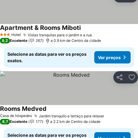
Apartment & Rooms Miboti
Ver preços
Hotel
Vistas tranquilas para o jardim e a rua
Ver preços
3 Estrelas
9,2
Excelente
267
a 0.9 km de Centro da cidade
Selecione as datas para ver os preços
Ver preços
exatos.
Partilhar
Ad
Rooms Medved
Ver preços
Casa de hóspedes
Jardim tranquilo e terraço para relaxar
Ver preços
8,7
Excelente
177
a 2.2 km de Centro da cidade
Selecione as datas para ver os preços