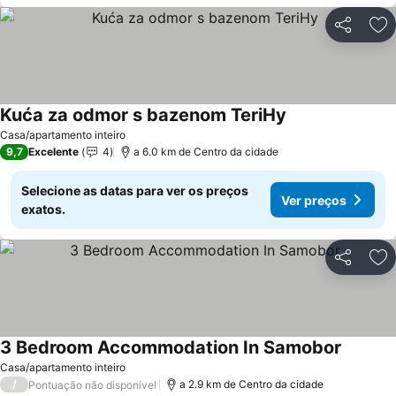
Partilhar
Ad
Kuća za odmor s bazenom TeriHy
Ver preços
Casa/apartamento inteiro
9,7
Excelente
4
a 6.0 km de Centro da cidade
Selecione as datas para ver os preços
Ver preços
exatos.
Partilhar
Ad
3 Bedroom Accommodation In Samobor
Ver pre
Casa/apartamento inteiro
/
a 2.9 km de Centro da cidade
Pontuação não disponível