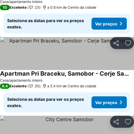
Casa/apartamento inteiro
10
Excelente
23
a 0.6 km de Centro da cidade
Selecione as datas para ver os preços
Ver preços
exatos.
Partilhar
Ad
Apartman Pri Braceku, Samobor - Cerje Samoborsko
Ver preços
Casa/apartamento inteiro
9,4
Excelente
20
a 5.4 km de Centro da cidade
Selecione as datas para ver os preços
Ver preços
exatos.
Partilhar
Ad