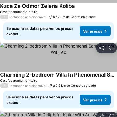
Kuca Za Odmor Zelena Koliba
Ver preços
Casa/apartamento inteiro
/
a 6.2 km de Centro da cidade
Pontuação não disponível
Selecione as datas para ver os preços
Ver preços
exatos.
Partilhar
Ad
Charming 2-bedroom Villa In Phenomenal Samobor With Wifi, Ac
Ver preços
Casa/apartamento inteiro
/
a 0.6 km de Centro da cidade
Pontuação não disponível
Selecione as datas para ver os preços
Ver preços
exatos.