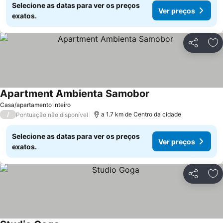
Selecione as datas para ver os preços
Ver preços
exatos.
Partilhar
Ad
Apartment Ambienta Samobor
Ver preços
Casa/apartamento inteiro
/
a 1.7 km de Centro da cidade
Pontuação não disponível
Selecione as datas para ver os preços
Ver preços
exatos.
Partilhar
Ad