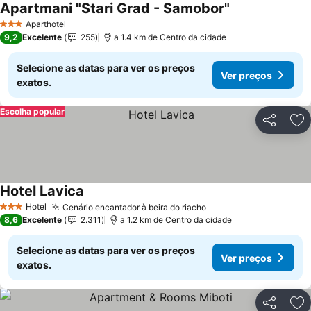
Apartmani "Stari Grad - Samobor"
Ver preços
Aparthotel
3 Estrelas
9,2
Excelente
255
a 1.4 km de Centro da cidade
Selecione as datas para ver os preços
Ver preços
exatos.
Escolha popular
Partilhar
Ad
Hotel Lavica
Ver preços
Hotel
Cenário encantador à beira do riacho
Ver preços
3 Estrelas
8,6
Excelente
2.311
a 1.2 km de Centro da cidade
Selecione as datas para ver os preços
Ver preços
exatos.
Partilhar
Ad