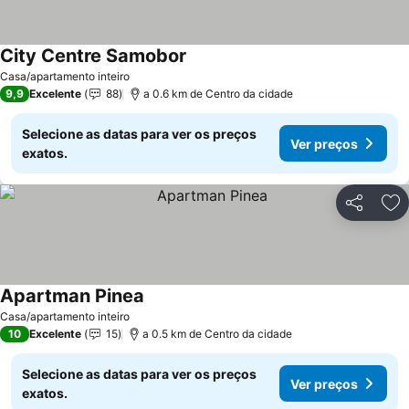
City Centre Samobor
Ver preços
Casa/apartamento inteiro
9,9
Excelente
88
a 0.6 km de Centro da cidade
Selecione as datas para ver os preços
Ver preços
exatos.
Partilhar
Ad
Apartman Pinea
Ver preços
Casa/apartamento inteiro
10
Excelente
15
a 0.5 km de Centro da cidade
Selecione as datas para ver os preços
Ver preços
exatos.