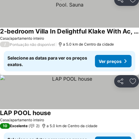
Partilhar
Ad
2-bedroom Villa In Delightful Klake With Ac, Wifi, Heated Pool. Sauna
Ver preços
Casa/apartamento inteiro
/
a 5.0 km de Centro da cidade
Pontuação não disponível
Selecione as datas para ver os preços
Ver preços
exatos.
Partilhar
Ad
LAP POOL house
Ver preços
Casa/apartamento inteiro
10
Excelente
2
a 5.0 km de Centro da cidade