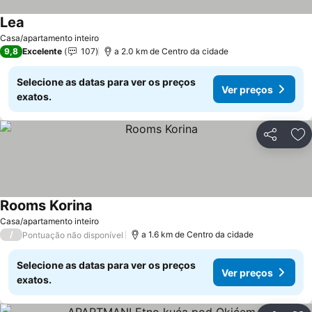
Lea
Ver preços
Casa/apartamento inteiro
9,8
Excelente
107
a 2.0 km de Centro da cidade
Selecione as datas para ver os preços
Ver preços
exatos.
Partilhar
Ad
Rooms Korina
Ver preços
Casa/apartamento inteiro
/
a 1.6 km de Centro da cidade
Pontuação não disponível
Selecione as datas para ver os preços
Ver preços
exatos.