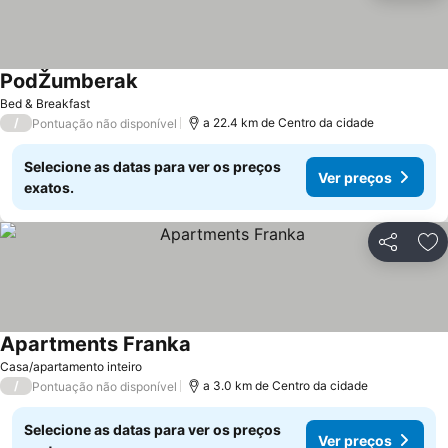
PodŽumberak
Ver preços
Bed & Breakfast
/
a 22.4 km de Centro da cidade
Pontuação não disponível
Selecione as datas para ver os preços
Ver preços
exatos.
Partilhar
Ad
Apartments Franka
Ver preços
Casa/apartamento inteiro
/
a 3.0 km de Centro da cidade
Pontuação não disponível
Selecione as datas para ver os preços
Ver preços