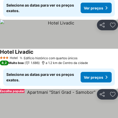
Selecione as datas para ver os preços
Ver preços
exatos.
Partilhar
Ad
Hotel Livadic
Ver preços
Hotel
Edifício histórico com quartos únicos
Ver preços
3 Estrelas
8,2
Muito boa
1.686
a 1.2 km de Centro da cidade
Selecione as datas para ver os preços
Ver preços
exatos.
Escolha popular
Partilhar
Ad