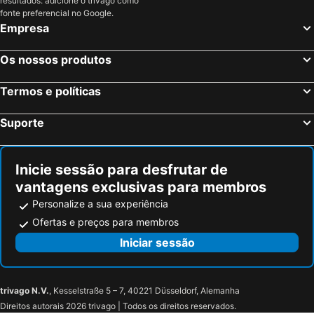
resultados: adicione o trivago como
Bednja, Varazdin Hotéis
Bad Radkersburg, Estíria Hotéis
fonte preferencial no Google.
Donja Stubica, Krapina-Zagorje Hotéis
Dubrovnik, Dubrovnik-Neretva Hotéis
Empresa
Split, Split-Dalmatia Hotéis
Zadar, Zadar Hotéis
Os nossos produtos
Nin, Zadar Hotéis
Šibenik, Sibenik-Knin Hotéis
Hvar, Split-Dalmatia Hotéis
Poreč, Istria Hotéis
Termos e políticas
Bol, Split-Dalmatia Hotéis
Suporte
Inicie sessão para desfrutar de
vantagens exclusivas para membros
Personalize a sua experiência
Ofertas e preços para membros
Iniciar sessão
trivago N.V.
, Kesselstraße 5 – 7, 40221 Düsseldorf, Alemanha
Direitos autorais 2026 trivago | Todos os direitos reservados.