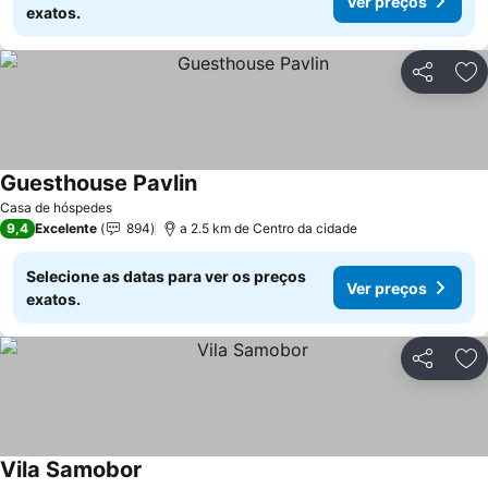
Ver preços
exatos.
Partilhar
Ad
Guesthouse Pavlin
Ver preços
Casa de hóspedes
9,4
Excelente
894
a 2.5 km de Centro da cidade
Selecione as datas para ver os preços
Ver preços
exatos.
Partilhar
Ad
Vila Samobor
Ver preços