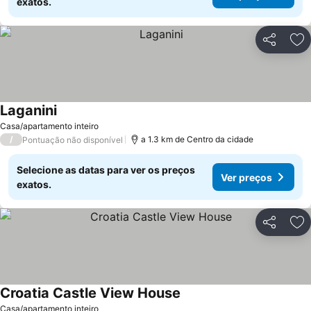
exatos.
Partilhar
Ad
Laganini
Ver preços
Casa/apartamento inteiro
/
a 1.3 km de Centro da cidade
Pontuação não disponível
Selecione as datas para ver os preços
Ver preços
exatos.
Partilhar
Ad
Croatia Castle View House
Ver preços
Casa/apartamento inteiro