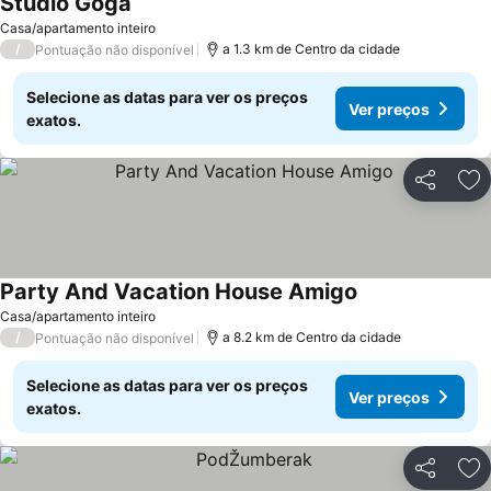
Studio Goga
Ver preços
Casa/apartamento inteiro
/
a 1.3 km de Centro da cidade
Pontuação não disponível
Selecione as datas para ver os preços
Ver preços
exatos.
Partilhar
Ad
Party And Vacation House Amigo
Ver preços
Casa/apartamento inteiro
/
a 8.2 km de Centro da cidade
Pontuação não disponível
Selecione as datas para ver os preços
Ver preços
exatos.
Partilhar
Ad