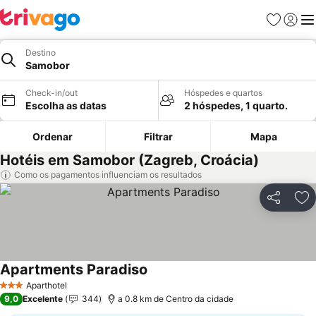
Favoritos
Iniciar
Me
Destino
Samobor
Check-in/out
Hóspedes e quartos
Escolha as datas
2 hóspedes, 1 quarto.
Ordenar
Filtrar
Mapa
Hotéis em Samobor (Zagreb, Croácia)
Como os pagamentos influenciam os resultados
Partilhar
Ad
Apartments Paradiso
Ver preços
Aparthotel
3 Estrelas
9,0
Excelente
344
a 0.8 km de Centro da cidade