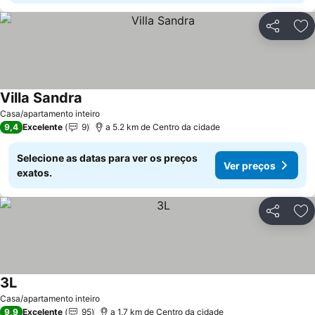
Partilhar
Ad
Villa Sandra
Ver preços
Casa/apartamento inteiro
9,4
Excelente
9
a 5.2 km de Centro da cidade
Selecione as datas para ver os preços
Ver preços
exatos.
Partilhar
Ad
3L
Ver preços
Casa/apartamento inteiro
9,9
Excelente
95
a 1.7 km de Centro da cidade