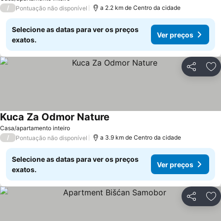
/
a 2.2 km de Centro da cidade
Pontuação não disponível
Selecione as datas para ver os preços
Ver preços
exatos.
Partilhar
Ad
Kuca Za Odmor Nature
Ver preços
Casa/apartamento inteiro
/
a 3.9 km de Centro da cidade
Pontuação não disponível
Selecione as datas para ver os preços
Ver preços
exatos.
Partilhar
Ad