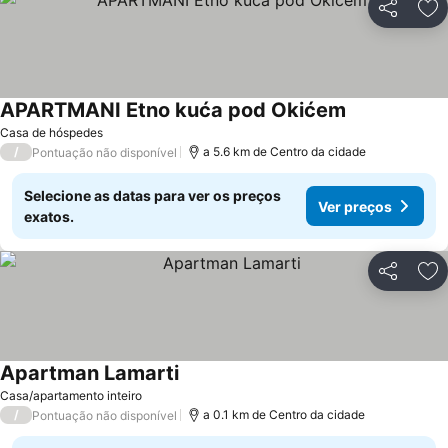
Partilhar
Ad
APARTMANI Etno kuća pod Okićem
Ver preços
Casa de hóspedes
/
a 5.6 km de Centro da cidade
Pontuação não disponível
Selecione as datas para ver os preços
Ver preços
exatos.
Partilhar
Ad
Apartman Lamarti
Ver preços
Casa/apartamento inteiro
/
a 0.1 km de Centro da cidade
Pontuação não disponível