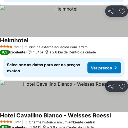
Partilhar
Ad
Helmhotel
Hotel
Piscina externa aquecida com jardim
4 Estrelas
9,3
Excelente
1.845
a 2.8 km de Centro da cidade
Selecione as datas para ver os preços
Ver preços
exatos.
Partilhar
Ad
Hotel Cavallino Bianco - Weisses Roessl
Hotel
Charme histórico em um ambiente central
4 Estrelas
8,5
Excelente
941
a 0.6 km de Centro da cidade