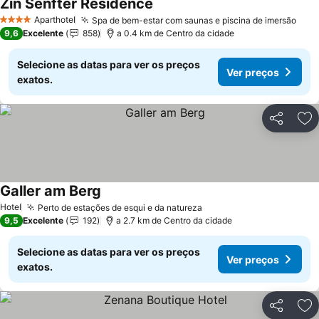
Zin Senfter Residence
Aparthotel
Spa de bem-estar com saunas e piscina de imersão
4 Estrelas
9,6
Excelente
858
a 0.4 km de Centro da cidade
Selecione as datas para ver os preços
Ver preços
exatos.
Partilhar
Ad
Galler am Berg
Hotel
Perto de estações de esqui e da natureza
9,5
Excelente
192
a 2.7 km de Centro da cidade
Selecione as datas para ver os preços
Ver preços
exatos.
Partilhar
Ad