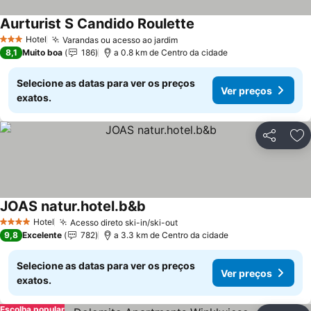
Aurturist S Candido Roulette
Hotel
Varandas ou acesso ao jardim
3 Estrelas
8,1
Muito boa
186
a 0.8 km de Centro da cidade
Selecione as datas para ver os preços
Ver preços
exatos.
Partilhar
Ad
JOAS natur.hotel.b&b
Hotel
Acesso direto ski-in/ski-out
4 Estrelas
9,8
Excelente
782
a 3.3 km de Centro da cidade
Selecione as datas para ver os preços
Ver preços
exatos.
Escolha popular