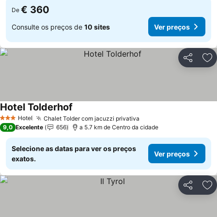
€ 360
De
Consulte os preços de
10 sites
Ver preços
Partilhar
Ad
Hotel Tolderhof
Hotel
Chalet Tolder com jacuzzi privativa
3 Estrelas
9,0
Excelente
656
a 5.7 km de Centro da cidade
Selecione as datas para ver os preços
Ver preços
exatos.
Partilhar
Ad