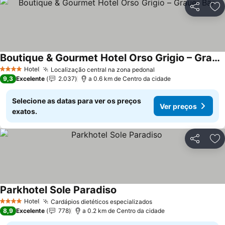
Partilhar
Ad
Boutique & Gourmet Hotel Orso Grigio – Grauer Bär
Hotel
Localização central na zona pedonal
4 Estrelas
9,3
Excelente
2.037
a 0.6 km de Centro da cidade
Selecione as datas para ver os preços
Ver preços
exatos.
Partilhar
Ad
Parkhotel Sole Paradiso
Hotel
Cardápios dietéticos especializados
4 Estrelas
8,9
Excelente
778
a 0.2 km de Centro da cidade