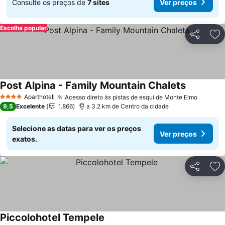
Consulte os preços de
7 sites
Ver preços
Escolha popular
Partilhar
Ad
Post Alpina - Family Mountain Chalets
Aparthotel
Acesso direto às pistas de esqui de Monte Elmo
4 Estrelas
9,5
Excelente
1.866
a 3.2 km de Centro da cidade
Selecione as datas para ver os preços
Ver preços
exatos.
Partilhar
Ad
Piccolohotel Tempele