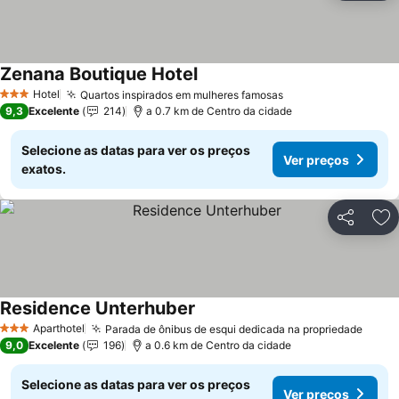
Zenana Boutique Hotel
Hotel
Quartos inspirados em mulheres famosas
3 Estrelas
9,3
Excelente
214
a 0.7 km de Centro da cidade
Selecione as datas para ver os preços
Ver preços
exatos.
Partilhar
Ad
Residence Unterhuber
Aparthotel
Parada de ônibus de esqui dedicada na propriedade
3 Estrelas
9,0
Excelente
196
a 0.6 km de Centro da cidade
Selecione as datas para ver os preços
Ver preços