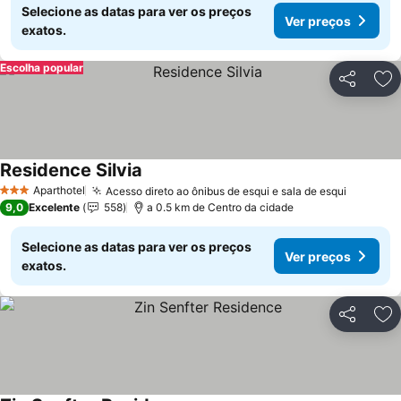
Selecione as datas para ver os preços
Ver preços
exatos.
Escolha popular
Partilhar
Ad
Residence Silvia
Aparthotel
Acesso direto ao ônibus de esqui e sala de esqui
3 Estrelas
9,0
Excelente
558
a 0.5 km de Centro da cidade
Selecione as datas para ver os preços
Ver preços
exatos.
Partilhar
Ad