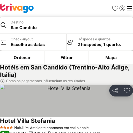
Favoritos
Iniciar
Me
Destino
San Candido
Check-in/out
Hóspedes e quartos
Escolha as datas
2 hóspedes, 1 quarto.
Ordenar
Filtrar
Mapa
Hotéis em San Candido (Trentino-Alto Ádige,
Itália)
Como os pagamentos influenciam os resultados
Partilhar
Ad
Hotel Villa Stefania
Hotel
Ambiente charmoso em estilo chalé
4 Estrelas