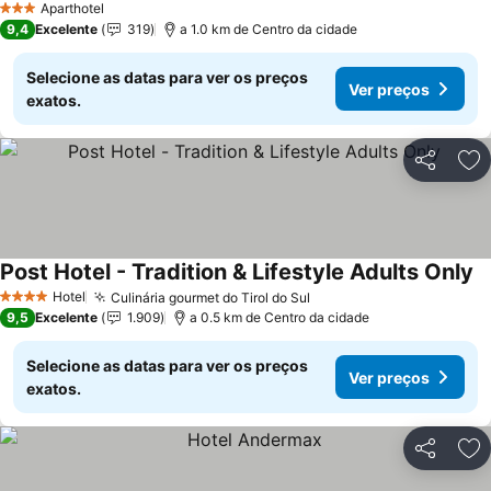
Aparthotel
3 Estrelas
9,4
Excelente
319
a 1.0 km de Centro da cidade
Selecione as datas para ver os preços
Ver preços
exatos.
Partilhar
Ad
Post Hotel - Tradition & Lifestyle Adults Only
Hotel
Culinária gourmet do Tirol do Sul
4 Estrelas
9,5
Excelente
1.909
a 0.5 km de Centro da cidade
Selecione as datas para ver os preços
Ver preços
exatos.
Partilhar
Ad