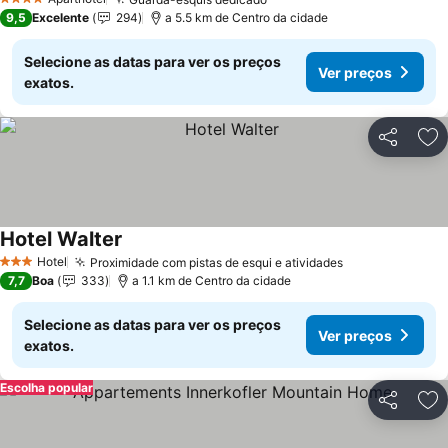
4 Estrelas
9,5
Excelente
294
a 5.5 km de Centro da cidade
Selecione as datas para ver os preços
Ver preços
exatos.
Partilhar
Ad
Hotel Walter
Hotel
Proximidade com pistas de esqui e atividades
3 Estrelas
7,7
Boa
333
a 1.1 km de Centro da cidade
Selecione as datas para ver os preços
Ver preços
exatos.
Escolha popular
Partilhar
Ad