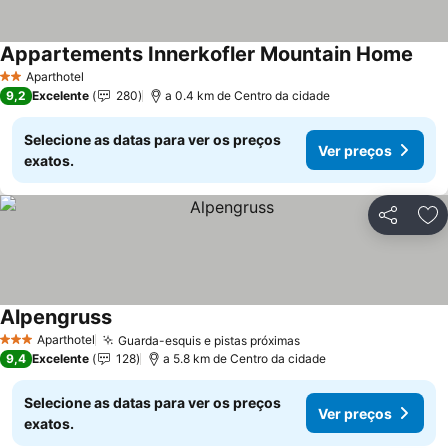
Appartements Innerkofler Mountain Home
Aparthotel
2 Estrelas
9,2
Excelente
280
a 0.4 km de Centro da cidade
Selecione as datas para ver os preços
Ver preços
exatos.
Partilhar
Ad
Alpengruss
Aparthotel
Guarda-esquis e pistas próximas
3 Estrelas
9,4
Excelente
128
a 5.8 km de Centro da cidade
Selecione as datas para ver os preços
Ver preços
exatos.