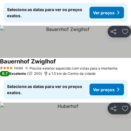
Selecione as datas para ver os preços
Ver preços
exatos.
Partilhar
Ad
Bauernhof Zwiglhof
Hotel
Piscina exterior aquecida com vistas para a montanha
4 Estrelas
9,7
Excelente
200
a 1.5 km de Centro da cidade
Selecione as datas para ver os preços
Ver preços
exatos.
Partilhar
Ad