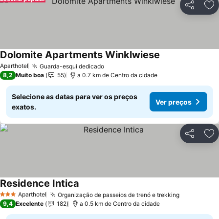
Partilhar
Ad
Dolomite Apartments Winklwiese
Aparthotel
Guarda-esqui dedicado
8,2
Muito boa
55
a 0.7 km de Centro da cidade
Selecione as datas para ver os preços
Ver preços
exatos.
Partilhar
Ad
Residence Intica
Aparthotel
Organização de passeios de trenó e trekking
3 Estrelas
9,4
Excelente
182
a 0.5 km de Centro da cidade