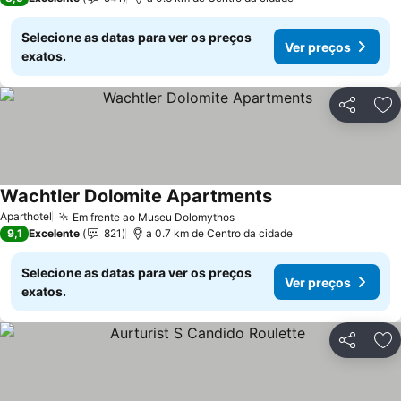
Selecione as datas para ver os preços
Ver preços
exatos.
Partilhar
Ad
Wachtler Dolomite Apartments
Aparthotel
Em frente ao Museu Dolomythos
9,1
Excelente
821
a 0.7 km de Centro da cidade
Selecione as datas para ver os preços
Ver preços
exatos.
Partilhar
Ad