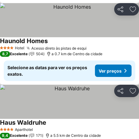
Partilhar
Ad
Haunold Homes
Hotel
Acesso direto às pistas de esqui
4 Estrelas
8,7
Excelente
504
a 0.7 km de Centro da cidade
Selecione as datas para ver os preços
Ver preços
exatos.
Partilhar
Ad
Haus Waldruhe
Aparthotel
4 Estrelas
9,4
Excelente
171
a 5.5 km de Centro da cidade