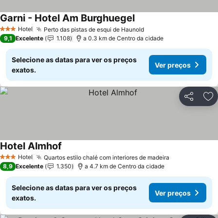
Garni - Hotel Am Burghuegel
Hotel
Perto das pistas de esqui de Haunold
3 Estrelas
9,1
Excelente
1.108
a 0.3 km de Centro da cidade
Selecione as datas para ver os preços
Ver preços
exatos.
Partilhar
Ad
Hotel Almhof
Hotel
Quartos estilo chalé com interiores de madeira
3 Estrelas
8,9
Excelente
1.350
a 4.7 km de Centro da cidade
Selecione as datas para ver os preços
Ver preços
exatos.