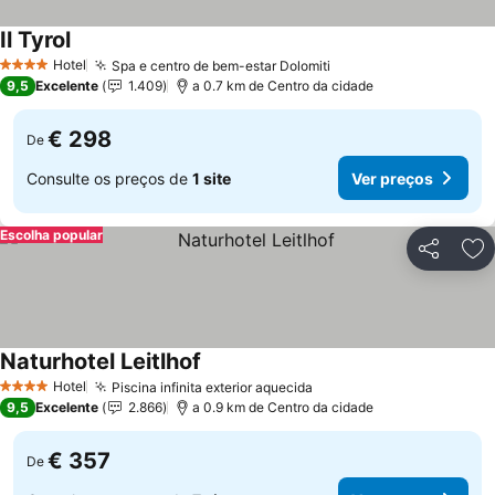
Il Tyrol
Hotel
Spa e centro de bem-estar Dolomiti
4 Estrelas
9,5
Excelente
1.409
a 0.7 km de Centro da cidade
€ 298
De
Consulte os preços de
1 site
Ver preços
Escolha popular
Partilhar
Ad
Naturhotel Leitlhof
Hotel
Piscina infinita exterior aquecida
4 Estrelas
9,5
Excelente
2.866
a 0.9 km de Centro da cidade
€ 357
De