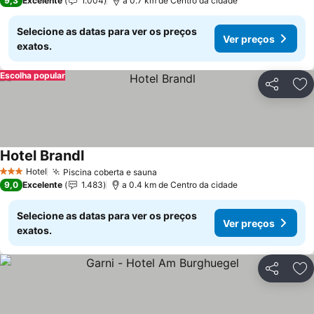
9,3
Excelente
1.004
a 0.7 km de Centro da cidade
Selecione as datas para ver os preços
Ver preços
exatos.
Escolha popular
Partilhar
Ad
Hotel Brandl
Hotel
Piscina coberta e sauna
3 Estrelas
9,0
Excelente
1.483
a 0.4 km de Centro da cidade
Selecione as datas para ver os preços
Ver preços
exatos.
Partilhar
Ad