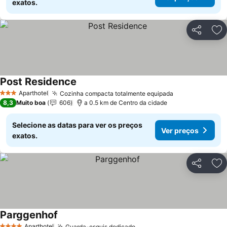
exatos.
Partilhar
Ad
Post Residence
Aparthotel
Cozinha compacta totalmente equipada
3 Estrelas
8,3
Muito boa
606
a 0.5 km de Centro da cidade
Selecione as datas para ver os preços
Ver preços
exatos.
Partilhar
Ad
Parggenhof
Aparthotel
Guarda-esquis dedicado