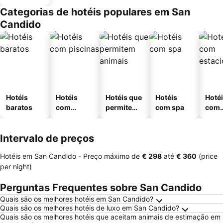
Categorias de hotéis populares em San
Candido
Hotéis
Hotéis
Hotéis que
Hotéis
Hoté
baratos
com
permitem
com spa
com
piscinas
animais
esta
ment
Intervalo de preços
Hotéis em San Candido -
Preço máximo
de
‎€ 298
até
‎€ 360
(price
per night)
Perguntas Frequentes sobre San Candido
Quais são os melhores hotéis em San Candido?
Quais são os melhores hotéis de luxo em San Candido?
Quais são os melhores hotéis que aceitam animais de estimação em