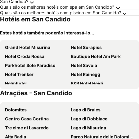
San Candido?
Quais são os melhores hotéis com spa em San Candido?
Quais são os melhores hotéis com piscina em San Candido?
Hotéis em San Candido
Estes hotéis também poderão interessá-lo...
Grand Hotel Misurina
Hotel Sorapiss
Hotel Croda Rossa
Boutique Hotel Am Park
Parkhotel Sole Paradiso
Hotel Savoia
Hotel Trenker
Hotel Rainegg
Helmhotel
B&B Hotel Heidi
Atrações - San Candido
Pension Panorama
Naturhotel Leitlhof
Hotel Rosengarten
Romantik Hotel Santer
Dolomites
Lago di Braies
Turmhotel Gschwendt
Alpin Natur Hotel Brückele
Centro Casa Cortina
Lago di Dobbiaco
Hotel Christof
Hotel Bad Waldbrunn
Tre cime di Lavaredo
Lago di Misurina
Albergo Chalet Lago Antorno
Hotel Lago di Braies
Alta Badia
Parco Naturale delle Dolomiti d'Ampezzo
Moar's Hotel
Hotel Almhof