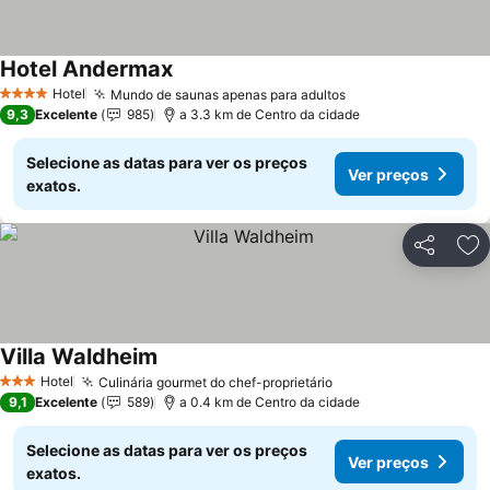
Hotel Andermax
Hotel
Mundo de saunas apenas para adultos
4 Estrelas
9,3
Excelente
985
a 3.3 km de Centro da cidade
Selecione as datas para ver os preços
Ver preços
exatos.
Partilhar
Ad
Villa Waldheim
Hotel
Culinária gourmet do chef-proprietário
3 Estrelas
9,1
Excelente
589
a 0.4 km de Centro da cidade
Selecione as datas para ver os preços
Ver preços
exatos.