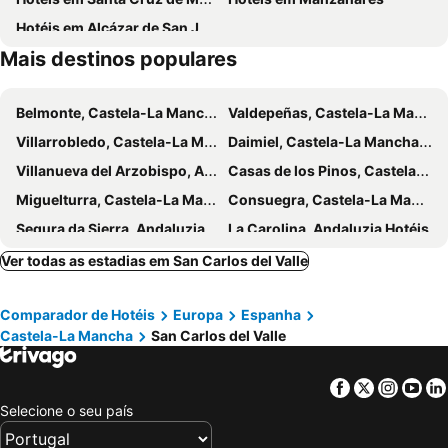
Hotéis em Alcázar de San Juan
Mais destinos populares
Belmonte, Castela-La Mancha Hotéis
Valdepeñas, Castela-La Mancha Hotéis
Villarrobledo, Castela-La Mancha Hotéis
Daimiel, Castela-La Mancha Hotéis
Villanueva del Arzobispo, Andaluzia Hotéis
Casas de los Pinos, Castela-La Mancha Hotéis
Miguelturra, Castela-La Mancha Hotéis
Consuegra, Castela-La Mancha Hotéis
Segura da Sierra, Andaluzia Hotéis
La Carolina, Andaluzia Hotéis
Ruidera, Castela-La Mancha Hotéis
Linares, Andaluzia Hotéis
Ver todas as estadias em San Carlos del Valle
Puente de Génave, Andaluzia Hotéis
Baños de la Encina, Andaluzia Hotéis
Comparador de Hotéis
Europa
Espanha
Bailén, Andaluzia Hotéis
Villahermosa, Castela-La Mancha Hotéis
Castela-La Mancha
San Carlos del Valle
Malagón, Castela-La Mancha Hotéis
Herencia, Castela-La Mancha Hotéis
Torrenueva, Castela-La Mancha Hotéis
Santa Elena, Andaluzia Hotéis
Facebook
Twitter
Insta
Yo
Ciudad Real, Castela-La Mancha Hotéis
Aranjuez, Madrid Hotéis
Selecione o seu país
Nambroca, Castela-La Mancha Hotéis
Chinchón, Madrid Hotéis