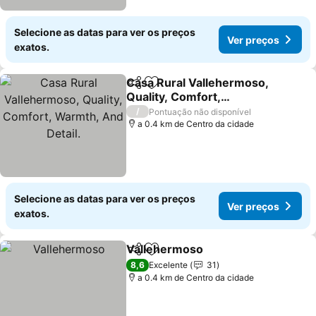
Selecione as datas para ver os preços
Ver preços
exatos.
Casa Rural Vallehermoso,
Partilhar
Adicionar aos favoritos
Quality, Comfort,
Warmth, And Detail.
/
Pontuação não disponível
a 0.4 km de Centro da cidade
Selecione as datas para ver os preços
Ver preços
exatos.
Vallehermoso
Partilhar
Adicionar aos favoritos
8,6
Excelente
31
a 0.4 km de Centro da cidade