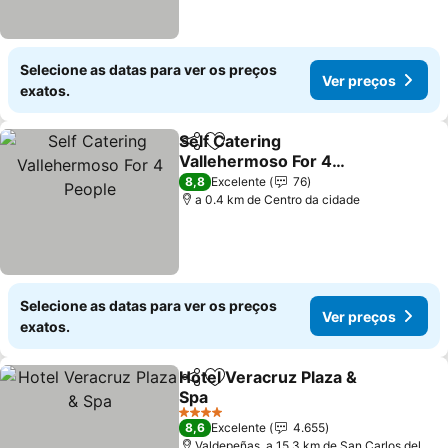
Selecione as datas para ver os preços
Ver preços
exatos.
Self Catering
Partilhar
Adicionar aos favoritos
Vallehermoso For 4
People
8,8
Excelente
76
a 0.4 km de Centro da cidade
Selecione as datas para ver os preços
Ver preços
exatos.
Hotel Veracruz Plaza &
Partilhar
Adicionar aos favoritos
Spa
4 Estrelas
8,6
Excelente
4.655
Valdepeñas, a 15.3 km de San Carlos del