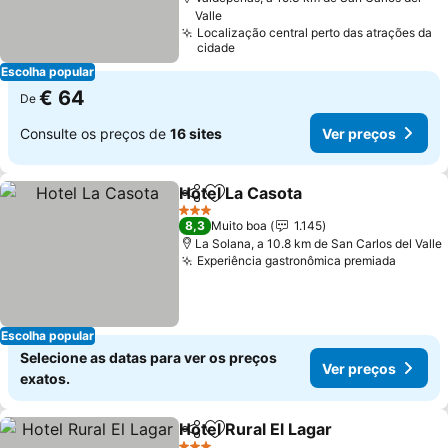
Valle
Localização central perto das atrações da
cidade
Escolha popular
€ 64
De
Consulte os preços de
16 sites
Ver preços
Hotel La Casota
Partilhar
Adicionar aos favoritos
3 Estrelas
8,3
Muito boa
1.145
La Solana, a 10.8 km de San Carlos del Valle
Experiência gastronômica premiada
Escolha popular
Selecione as datas para ver os preços
Ver preços
exatos.
Hotel Rural El Lagar
Partilhar
Adicionar aos favoritos