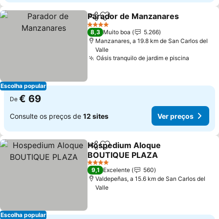
Parador de Manzanares
Partilhar
Adicionar aos favoritos
4 Estrelas
8,3
Muito boa
5.266
Manzanares, a 19.8 km de San Carlos del
Valle
Oásis tranquilo de jardim e piscina
Escolha popular
€ 69
De
Consulte os preços de
12 sites
Ver preços
Hospedium Aloque
Partilhar
Adicionar aos favoritos
BOUTIQUE PLAZA
4 Estrelas
9,1
Excelente
560
Valdepeñas, a 15.6 km de San Carlos del
Valle
Escolha popular