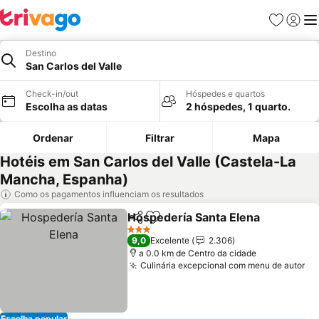
Favoritos
Iniciar
Me
Destino
San Carlos del Valle
Check-in/out
Hóspedes e quartos
Escolha as datas
2 hóspedes, 1 quarto.
Ordenar
Filtrar
Mapa
Hotéis em San Carlos del Valle (Castela-La
Mancha, Espanha)
Como os pagamentos influenciam os resultados
Hospedería Santa Elena
Partilhar
Adicionar aos favoritos
3 Estrelas
9,0
Excelente
2.306
a 0.0 km de Centro da cidade
Culinária excepcional com menu de autor
Escolha popular