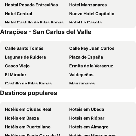
Hostal Posada Entreviñas
Hotel Manzanares
Hotel Central
Nuevo Hotel Capitolio
Hotel Castillo de Pilas Bonas
Hotel La Casota
Atrações - San Carlos del Valle
Alojamiento Rural Los Delfines
Calle Santo Tomás
Calle Rey Juan Carlos
Lagunas de Ruidera
Plaza de España
Casco Viejo
Ermita de la Veracruz
El Mirador
Valdepeñas
Castillo de Pilas Bonas
Manzanares
Destinos populares
Calle Cervantes
Almagro
Casa-Cueva de Medrano
Plaza Mayor
Hotéis em Ciudad Real
Hotéis em Ubeda
Hotéis em Baeza
Hotéis em Riópar
Hotéis em Puertollano
Hotéis em Almagro
Hotéis em Santa Cruz de Mudela
Hotéis em Manzanares