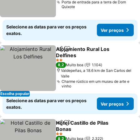
Porta de entrada para a terra de Dom
Quixote
Selecione as datas para ver os preços
Ver preços
exatos.
Alojamiento Rural Los
Partilhar
Adicionar aos favoritos
Delfines
2 Estrelas
8,2
Muito boa
1.104
Valdepeñas, a 18.6 km de San Carlos del
Valle
Charme rústico em um museu de arte e
vinho
Escolha popular
Selecione as datas para ver os preços
Ver preços
exatos.
Hotel Castillo de Pilas
Partilhar
Adicionar aos favoritos
Bonas
2 Estrelas
8,2
Muito boa
2.322