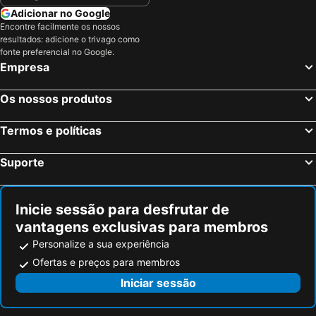
Almagro, Castela-La Mancha Hotéis
Santa Cruz de Mudela, Castela-La Mancha Hotéis
Adicionar no Google
Encontre facilmente os nossos
Alcázar de San Juan, Castela-La Mancha Hotéis
Manzanares, Castela-La Mancha Hotéis
resultados: adicione o trivago como
Tomelloso, Castela-La Mancha Hotéis
Islantilla, Andaluzia Hotéis
fonte preferencial no Google.
Empresa
Madrid, Madrid Hotéis
Benidorm, Valência Hotéis
Sevilha, Andaluzia Hotéis
Barcelona, Catalunha Hotéis
Os nossos produtos
Vigo, Galiza Hotéis
Sangenjo, Galiza Hotéis
Termos e políticas
Isla Cristina, Andaluzia Hotéis
Isla Canela, Andaluzia Hotéis
Suporte
Inicie sessão para desfrutar de
vantagens exclusivas para membros
Personalize a sua experiência
Ofertas e preços para membros
Iniciar sessão