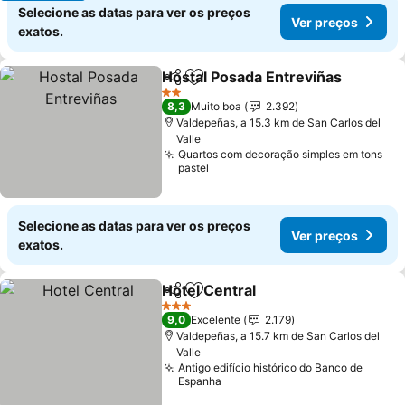
Selecione as datas para ver os preços
Ver preços
exatos.
Hostal Posada Entreviñas
Partilhar
Adicionar aos favoritos
2 Estrelas
8,3
Muito boa
2.392
Valdepeñas, a 15.3 km de San Carlos del
Valle
Quartos com decoração simples em tons
pastel
Selecione as datas para ver os preços
Ver preços
exatos.
Hotel Central
Partilhar
Adicionar aos favoritos
3 Estrelas
9,0
Excelente
2.179
Valdepeñas, a 15.7 km de San Carlos del
Valle
Antigo edifício histórico do Banco de
Espanha