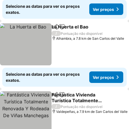
Selecione as datas para ver os preços
Ver preços
exatos.
La Huerta el Bao
Partilhar
Adicionar aos favoritos
/
Pontuação não disponível
Alhambra, a 7.8 km de San Carlos del Valle
Selecione as datas para ver os preços
Ver preços
exatos.
Fantástica Vivienda
Partilhar
Adicionar aos favoritos
Turística Totalmente
Renovada Y Rodeada De
/
Pontuação não disponível
Viñas Manchegas
Valdepeñas, a 7.9 km de San Carlos del Valle