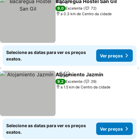
Bacaregua Hostel San Gil
Partilhar
Adicionar aos favoritos
V
9,0
Excelente
72
a 0.3 km de Centro da cidade
Selecione as datas para ver os preços
Ver preços
exatos.
Alojamiento Jazmín
Partilhar
Adicionar aos favoritos
Ver pr
9,2
Excelente
29
a 1.5 km de Centro da cidade
Selecione as datas para ver os preços
Ver preços
exatos.