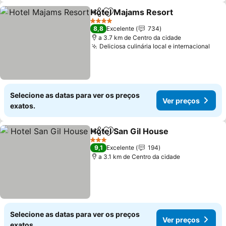
Hotel Majams Resort
Partilhar
Adicionar aos favoritos
Ver p
4 Estrelas
8,8
Excelente
734
a 3.7 km de Centro da cidade
Deliciosa culinária local e internacional
Ver 
Selecione as datas para ver os preços
Ver preços
exatos.
Hotel San Gil House
Partilhar
Adicionar aos favoritos
Ver pr
3 Estrelas
9,1
Excelente
194
a 3.1 km de Centro da cidade
Selecione as datas para ver os preços
Ver preços
exatos.