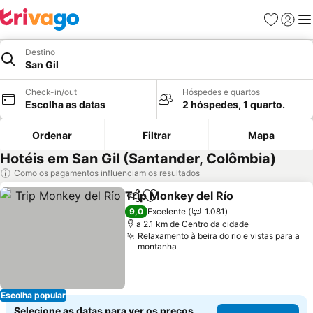
Favoritos
Iniciar
Me
Destino
San Gil
Check-in/out
Hóspedes e quartos
Escolha as datas
2 hóspedes, 1 quarto.
Ordenar
Filtrar
Mapa
Hotéis em San Gil (Santander, Colômbia)
Como os pagamentos influenciam os resultados
Trip Monkey del Río
Partilhar
Adicionar aos favoritos
Ver pr
9,0
Excelente
1.081
a 2.1 km de Centro da cidade
Relaxamento à beira do rio e vistas para a
montanha
Escolha popular
Selecione as datas para ver os preços