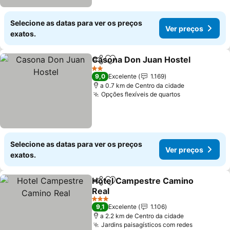
Selecione as datas para ver os preços
Ver preços
exatos.
Casona Don Juan Hostel
Partilhar
Adicionar aos favoritos
V
2 Estrelas
9,0
Excelente
1.169
a 0.7 km de Centro da cidade
Opções flexíveis de quartos
Ver preços
Selecione as datas para ver os preços
Ver preços
exatos.
Hotel Campestre Camino
Partilhar
Adicionar aos favoritos
Real
Ver preços
3 Estrelas
9,1
Excelente
1.106
a 2.2 km de Centro da cidade
Jardins paisagísticos com redes
Ver preço