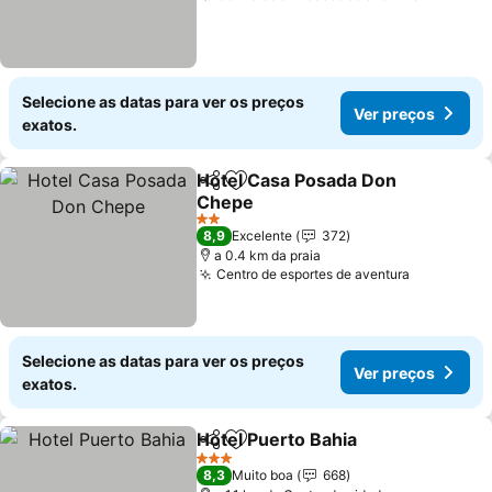
Selecione as datas para ver os preços
Ver preços
exatos.
Hotel Casa Posada Don
Partilhar
Adicionar aos favoritos
Chepe
Ver preços
2 Estrelas
8,9
Excelente
372
a 0.4 km da praia
Centro de esportes de aventura
Ver preço
Selecione as datas para ver os preços
Ver preços
exatos.
Hotel Puerto Bahia
Partilhar
Adicionar aos favoritos
Ver pre
3 Estrelas
8,3
Muito boa
668