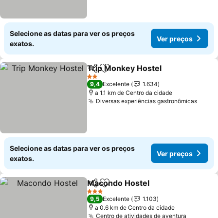
Selecione as datas para ver os preços
Ver preços
exatos.
Trip Monkey Hostel
Partilhar
Adicionar aos favoritos
Ver pr
2 Estrelas
9,4
Excelente
1.634
a 1.1 km de Centro da cidade
Diversas experiências gastronômicas
Ver p
Selecione as datas para ver os preços
Ver preços
exatos.
Macondo Hostel
Partilhar
Adicionar aos favoritos
Ver preço
3 Estrelas
9,5
Excelente
1.103
a 0.6 km de Centro da cidade
Centro de atividades de aventura
Ver preç