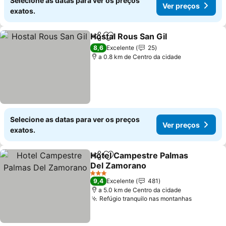
Selecione as datas para ver os preços
Ver preços
exatos.
Hostal Rous San Gil
Partilhar
Adicionar aos favoritos
Ver pr
8,6
Excelente
25
a 0.8 km de Centro da cidade
Selecione as datas para ver os preços
Ver preços
exatos.
Hotel Campestre Palmas
Partilhar
Adicionar aos favoritos
Del Zamorano
Ver preços
3 Estrelas
9,4
Excelente
481
a 5.0 km de Centro da cidade
Refúgio tranquilo nas montanhas
Ver preç