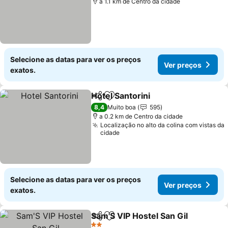
a 1.1 km de Centro da cidade
Selecione as datas para ver os preços
Ver preços
exatos.
Hotel Santorini
Partilhar
Adicionar aos favoritos
Ver preços
8,4
Muito boa
595
a 0.2 km de Centro da cidade
Localização no alto da colina com vistas da
cidade
Selecione as datas para ver os preços
Ver preços
exatos.
Sam'S VIP Hostel San Gil
Partilhar
Adicionar aos favoritos
V