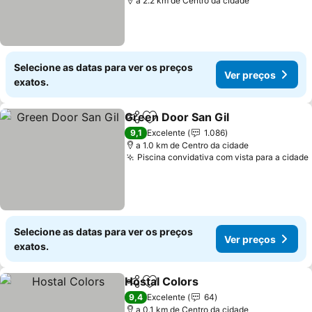
a 2.2 km de Centro da cidade
Selecione as datas para ver os preços
Ver preços
exatos.
Green Door San Gil
Partilhar
Adicionar aos favoritos
Ver pr
9,1
Excelente
1.086
a 1.0 km de Centro da cidade
Piscina convidativa com vista para a cidade
Selecione as datas para ver os preços
Ver preços
exatos.
Hostal Colors
Partilhar
Adicionar aos favoritos
Ver preços
9,4
Excelente
64
a 0.1 km de Centro da cidade