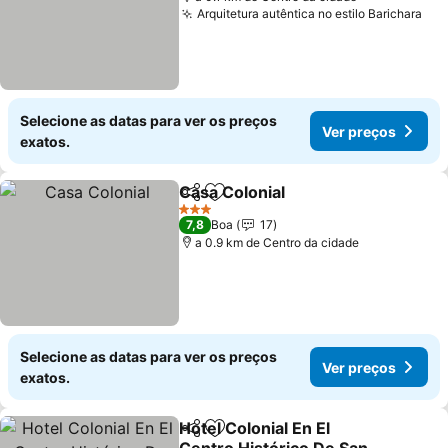
Arquitetura autêntica no estilo Barichara
Ver
Selecione as datas para ver os preços
Ver preços
exatos.
Casa Colonial
Partilhar
Adicionar aos favoritos
Ver preços
3 Estrelas
7,8
Boa
17
a 0.9 km de Centro da cidade
Selecione as datas para ver os preços
Ver preços
exatos.
Hotel Colonial En El
Partilhar
Adicionar aos favoritos