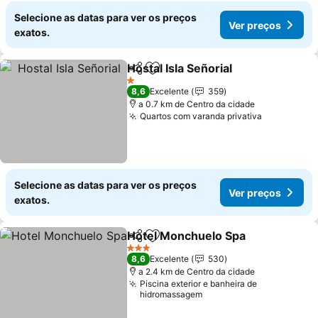
Selecione as datas para ver os preços
Ver preços
exatos.
Hostal Isla Señorial
Partilhar
Adicionar aos favoritos
Ver pre
1 Estrelas
8,6
Excelente
359
a 0.7 km de Centro da cidade
Quartos com varanda privativa
Ver preço
Selecione as datas para ver os preços
Ver preços
exatos.
Hotel Monchuelo Spa
Partilhar
Adicionar aos favoritos
Ver 
3 Estrelas
8,6
Excelente
530
a 2.4 km de Centro da cidade
Piscina exterior e banheira de
hidromassagem