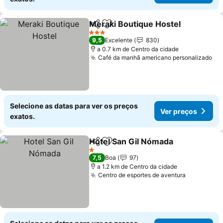
Meraki Boutique Hostel
Partilhar
Adicionar aos favoritos
Ve
3 Estrelas
9,5
Excelente
830
a 0.7 km de Centro da cidade
Café da manhã americano personalizado
Ve
Selecione as datas para ver os preços
Ver preços
exatos.
Hotel San Gil Nómada
Partilhar
Adicionar aos favoritos
Ver 
1 Estrelas
7,5
Boa
97
a 1.2 km de Centro da cidade
Centro de esportes de aventura
Ver preço