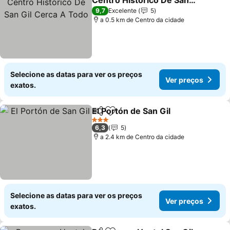
Centro Histórico De San
Gil Cerca A Todo
Ver preços
9,7
Excelente
5
a 0.5 km de Centro da cidade
Selecione as datas para ver os preços
Ver preços
exatos.
El Portón de San Gil
Partilhar
Adicionar aos favoritos
Ver pr
3 Estrelas
6,3
5
a 2.4 km de Centro da cidade
Selecione as datas para ver os preços
Ver preços
exatos.