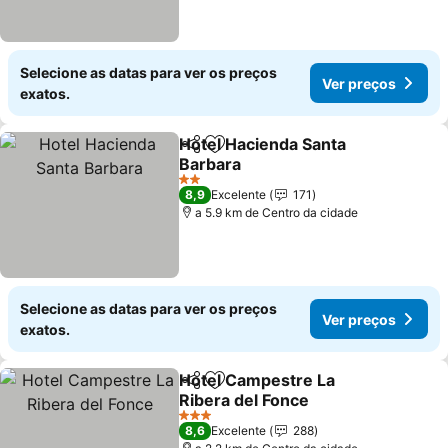
Selecione as datas para ver os preços
Ver preços
exatos.
Hotel Hacienda Santa
Partilhar
Adicionar aos favoritos
Barbara
Ver preços
2 Estrelas
8,9
Excelente
171
a 5.9 km de Centro da cidade
Selecione as datas para ver os preços
Ver preços
exatos.
Hotel Campestre La
Partilhar
Adicionar aos favoritos
Ribera del Fonce
Ver preços
3 Estrelas
8,6
Excelente
288