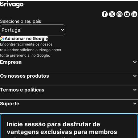
Cali, Valle do Cauca Hotéis
Tibasosa, Boyacá Hotéis
Montenegro, Quindío Hotéis
Facebook
Twitter
Insta
Yo
Selecione o seu país
Adicionar no Google
Encontre facilmente os nossos
resultados: adicione o trivago como
fonte preferencial no Google.
Empresa
Os nossos produtos
Termos e políticas
Suporte
Inicie sessão para desfrutar de
vantagens exclusivas para membros