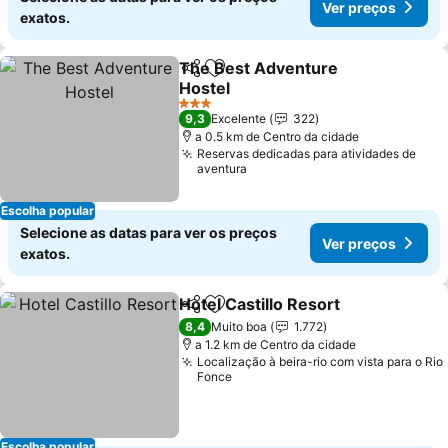
Ver preços
exatos.
The Best Adventure
Partilhar
Adicionar aos favoritos
Hostel
Ver preços
3 Estrelas
9,3
Excelente
322
a 0.5 km de Centro da cidade
Reservas dedicadas para atividades de
aventura
Escolha popular
Selecione as datas para ver os preços
Ver preços
exatos.
Hotel Castillo Resort
Partilhar
Adicionar aos favoritos
Ver p
8,4
Muito boa
1.772
a 1.2 km de Centro da cidade
Localização à beira-rio com vista para o Rio
Fonce
Escolha popular