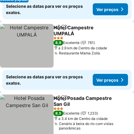
Selecione as datas para ver os preços
Ver preços
exatos.
Hotel Campestre
Partilhar
Adicionar aos favoritos
UMPALÁ
Ver preços
3 Estrelas
8,9
Excelente
761
a 2.9 km de Centro da cidade
Restaurante Mama Zoila
Ver preços
Selecione as datas para ver os preços
Ver preços
exatos.
Hotel Posada Campestre
Partilhar
Adicionar aos favoritos
San Gil
Ver preços
3 Estrelas
8,5
Excelente
1.233
a 3.4 km de Centro da cidade
Cenário à beira do rio com vistas
panorâmicas