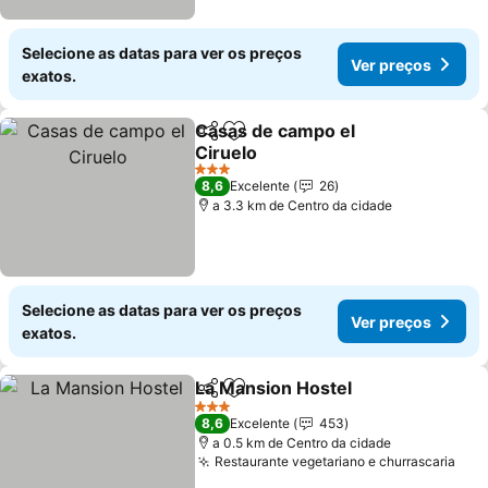
Selecione as datas para ver os preços
Ver preços
exatos.
Casas de campo el
Partilhar
Adicionar aos favoritos
Ciruelo
Ver preços
3 Estrelas
8,6
Excelente
26
a 3.3 km de Centro da cidade
Selecione as datas para ver os preços
Ver preços
exatos.
La Mansion Hostel
Partilhar
Adicionar aos favoritos
Ver pre
3 Estrelas
8,6
Excelente
453
a 0.5 km de Centro da cidade
Restaurante vegetariano e churrascaria
Ver