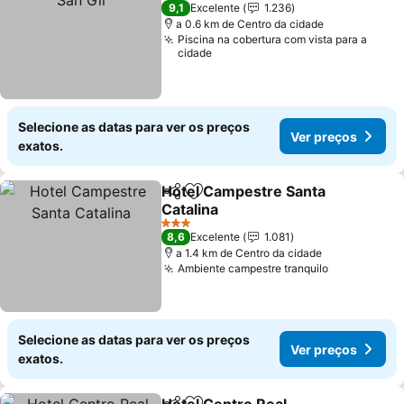
2 Estrelas
9,1
Excelente
1.236
a 0.6 km de Centro da cidade
Piscina na cobertura com vista para a
cidade
Selecione as datas para ver os preços
Ver preços
exatos.
Hotel Campestre Santa
Partilhar
Adicionar aos favoritos
Catalina
Ver preços
3 Estrelas
8,6
Excelente
1.081
a 1.4 km de Centro da cidade
Ambiente campestre tranquilo
Ver preços
Selecione as datas para ver os preços
Ver preços
exatos.