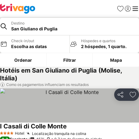
Favoritos
Iniciar
Me
Destino
San Giuliano di Puglia
Check-in/out
Hóspedes e quartos
Escolha as datas
2 hóspedes, 1 quarto.
Ordenar
Filtrar
Mapa
Hotéis em San Giuliano di Puglia (Molise,
Itália)
Como os pagamentos influenciam os resultados
Partilhar
Ad
I Casali di Colle Monte
Hotel
Localização tranquila na colina
4 Estrelas