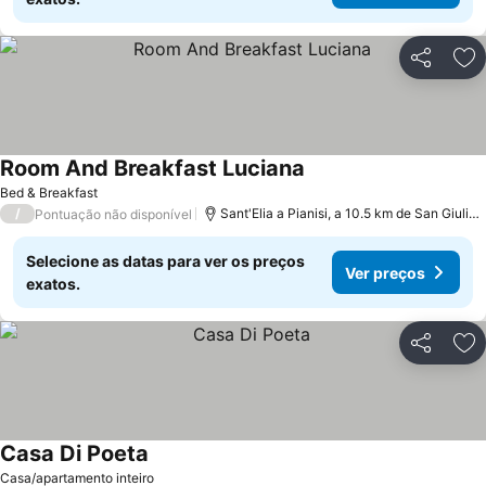
Partilhar
Ad
Room And Breakfast Luciana
Bed & Breakfast
/
Sant'Elia a Pianisi, a 10.5 km de San Giuliano di Puglia
Pontuação não disponível
Selecione as datas para ver os preços
Ver preços
exatos.
Partilhar
Ad
Casa Di Poeta
Casa/apartamento inteiro