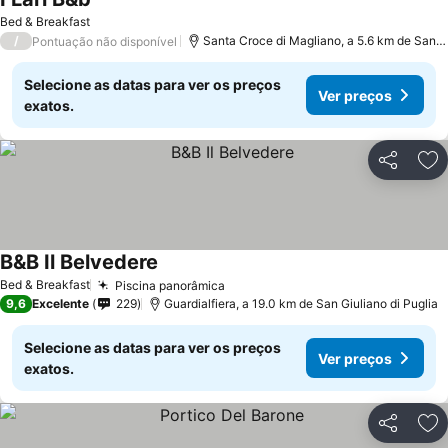
Bed & Breakfast
/
Santa Croce di Magliano, a 5.6 km de San Giuliano di Puglia
Pontuação não disponível
Selecione as datas para ver os preços
Ver preços
exatos.
Partilhar
Ad
B&B Il Belvedere
Bed & Breakfast
Piscina panorâmica
9,6
Excelente
229
Guardialfiera, a 19.0 km de San Giuliano di Puglia
Selecione as datas para ver os preços
Ver preços
exatos.
Partilhar
Ad