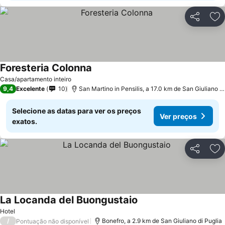
Partilhar
Ad
Foresteria Colonna
Casa/apartamento inteiro
9,4
Excelente
10
San Martino in Pensilis, a 17.0 km de San Giuliano di Puglia
Selecione as datas para ver os preços
Ver preços
exatos.
Partilhar
Ad
La Locanda del Buongustaio
Hotel
/
Bonefro, a 2.9 km de San Giuliano di Puglia
Pontuação não disponível