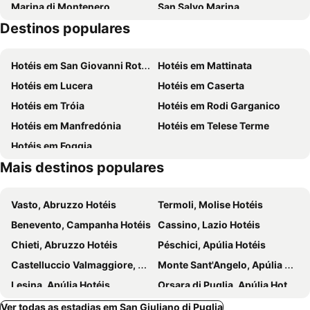
Marina di Montenero
San Salvo Marina
Destinos populares
San Tommaso
Hotéis em San Giovanni Rotondo
Hotéis em Mattinata
Hotéis em Lucera
Hotéis em Caserta
Hotéis em Tróia
Hotéis em Rodi Garganico
Hotéis em Manfredónia
Hotéis em Telese Terme
Hotéis em Foggia
Mais destinos populares
Vasto, Abruzzo Hotéis
Termoli, Molise Hotéis
Benevento, Campanha Hotéis
Cassino, Lazio Hotéis
Chieti, Abruzzo Hotéis
Péschici, Apúlia Hotéis
Castelluccio Valmaggiore, Apúlia Hotéis
Monte Sant'Angelo, Apúlia Hotéis
Lesina, Apúlia Hotéis
Orsara di Puglia, Apúlia Hotéis
Ospedaletto d'Alpinolo, Campanha Hotéis
Francavilla al Mare, Abruzzo Hotéis
Ver todas as estadias em San Giuliano di Puglia