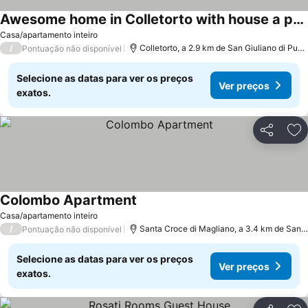
Awesome home in Colletorto with house a panoramic view
Casa/apartamento inteiro
/
Colletorto, a 2.9 km de San Giuliano di Puglia
Pontuação não disponível
Selecione as datas para ver os preços
Ver preços
exatos.
Partilhar
Ad
Colombo Apartment
Casa/apartamento inteiro
/
Santa Croce di Magliano, a 3.4 km de San Giuliano di Puglia
Pontuação não disponível
Selecione as datas para ver os preços
Ver preços
exatos.