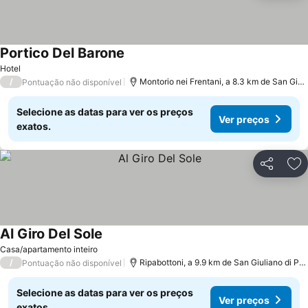
Portico Del Barone
Hotel
/
Montorio nei Frentani, a 8.3 km de San Giuliano di Puglia
Pontuação não disponível
Selecione as datas para ver os preços
Ver preços
exatos.
Partilhar
Ad
Al Giro Del Sole
Casa/apartamento inteiro
/
Ripabottoni, a 9.9 km de San Giuliano di Puglia
Pontuação não disponível
Selecione as datas para ver os preços
Ver preços
exatos.