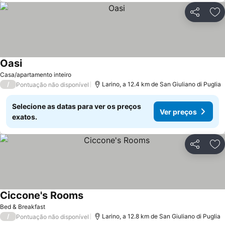
Partilhar
Ad
Oasi
Casa/apartamento inteiro
/
Larino, a 12.4 km de San Giuliano di Puglia
Pontuação não disponível
Selecione as datas para ver os preços
Ver preços
exatos.
Partilhar
Ad
Ciccone's Rooms
Bed & Breakfast
/
Larino, a 12.8 km de San Giuliano di Puglia
Pontuação não disponível