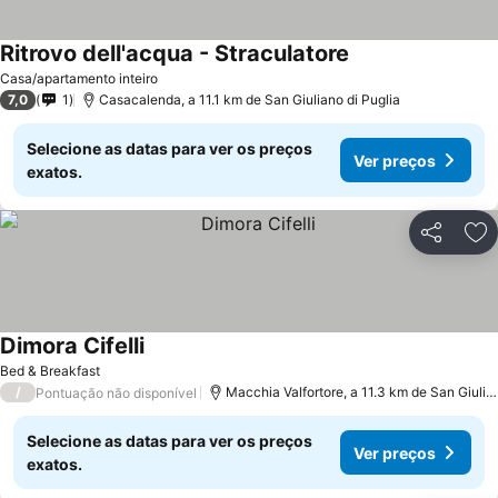
Ritrovo dell'acqua - Straculatore
Casa/apartamento inteiro
7,0
1
Casacalenda, a 11.1 km de San Giuliano di Puglia
Selecione as datas para ver os preços
Ver preços
exatos.
Partilhar
Ad
Dimora Cifelli
Bed & Breakfast
/
Macchia Valfortore, a 11.3 km de San Giuliano di Puglia
Pontuação não disponível
Selecione as datas para ver os preços
Ver preços
exatos.