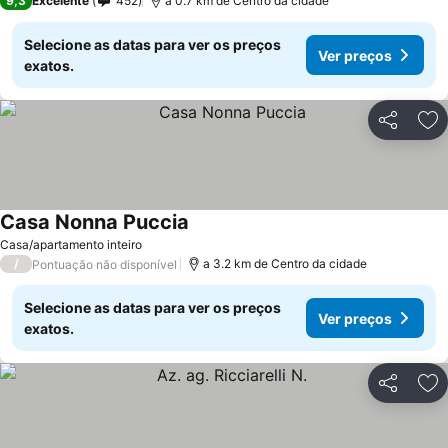
9,3
Excelente
452
a 0.7 km de Centro da cidade
Selecione as datas para ver os preços
Ver preços
exatos.
Partilhar
Ad
Casa Nonna Puccia
Casa/apartamento inteiro
/
a 3.2 km de Centro da cidade
Pontuação não disponível
Selecione as datas para ver os preços
Ver preços
exatos.
Partilhar
Ad