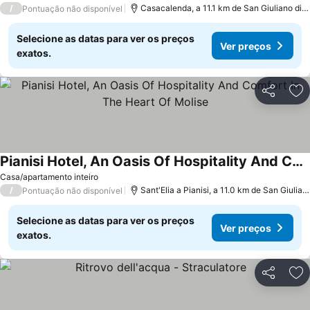
/
Casacalenda, a 11.1 km de San Giuliano di Puglia
Pontuação não disponível
Selecione as datas para ver os preços
Ver preços
exatos.
Partilhar
Ad
Pianisi Hotel, An Oasis Of Hospitality And Comfort In The Heart Of Molise
Casa/apartamento inteiro
/
Sant'Elia a Pianisi, a 11.0 km de San Giuliano di Puglia
Pontuação não disponível
Selecione as datas para ver os preços
Ver preços
exatos.
Partilhar
Ad