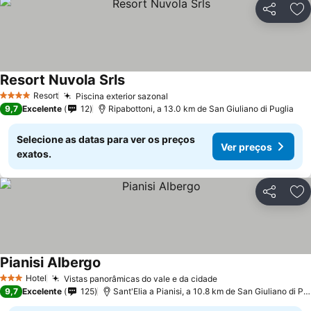
Partilhar
Ad
Resort Nuvola Srls
Resort
Piscina exterior sazonal
4 Estrelas
9,7
Excelente
12
Ripabottoni, a 13.0 km de San Giuliano di Puglia
Selecione as datas para ver os preços
Ver preços
exatos.
Partilhar
Ad
Pianisi Albergo
Hotel
Vistas panorâmicas do vale e da cidade
3 Estrelas
9,7
Excelente
125
Sant'Elia a Pianisi, a 10.8 km de San Giuliano di Puglia