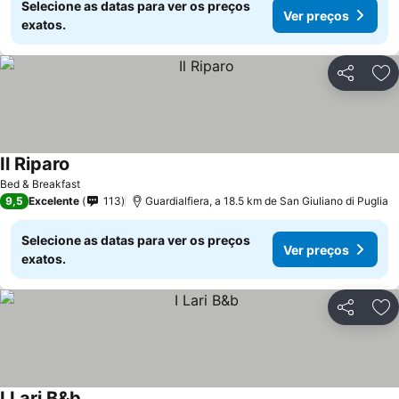
Selecione as datas para ver os preços
Ver preços
exatos.
Partilhar
Ad
Il Riparo
Bed & Breakfast
9,5
Excelente
113
Guardialfiera, a 18.5 km de San Giuliano di Puglia
Selecione as datas para ver os preços
Ver preços
exatos.
Partilhar
Ad
I Lari B&b