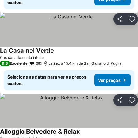
exatos.
Partilhar
Ad
La Casa nel Verde
Casa/apartamento inteiro
9,8
Excelente
68
Larino, a 15.4 km de San Giuliano di Puglia
Selecione as datas para ver os preços
Ver preços
exatos.
Partilhar
Ad
Alloggio Belvedere & Relax