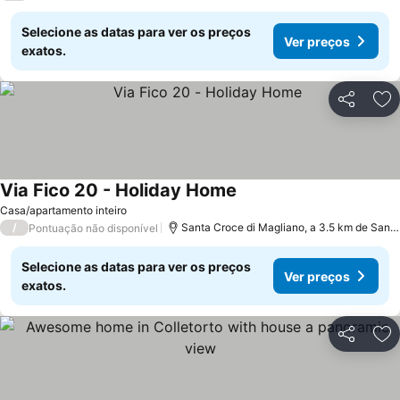
Selecione as datas para ver os preços
Ver preços
exatos.
Partilhar
Ad
Via Fico 20 - Holiday Home
Casa/apartamento inteiro
/
Santa Croce di Magliano, a 3.5 km de San Giuliano di Puglia
Pontuação não disponível
Selecione as datas para ver os preços
Ver preços
exatos.
Partilhar
Ad