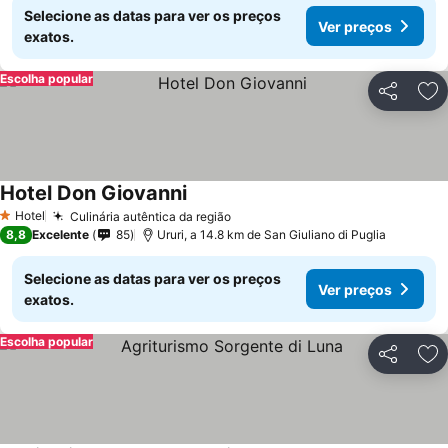
Selecione as datas para ver os preços
Ver preços
exatos.
Escolha popular
Partilhar
Ad
Hotel Don Giovanni
Hotel
Culinária autêntica da região
1 Estrelas
8,8
Excelente
85
Ururi, a 14.8 km de San Giuliano di Puglia
Selecione as datas para ver os preços
Ver preços
exatos.
Escolha popular
Partilhar
Ad