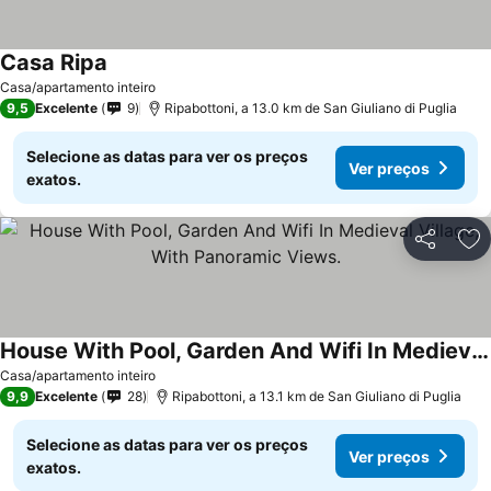
Casa Ripa
Casa/apartamento inteiro
9,5
Excelente
9
Ripabottoni, a 13.0 km de San Giuliano di Puglia
Selecione as datas para ver os preços
Ver preços
exatos.
Partilhar
Ad
House With Pool, Garden And Wifi In Medieval Village, With Panoramic Views.
Casa/apartamento inteiro
9,9
Excelente
28
Ripabottoni, a 13.1 km de San Giuliano di Puglia
Selecione as datas para ver os preços
Ver preços
exatos.