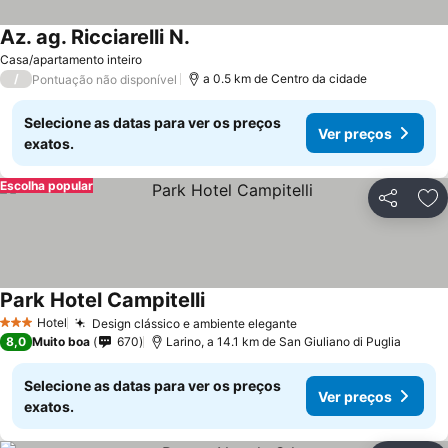
Az. ag. Ricciarelli N.
Casa/apartamento inteiro
/
a 0.5 km de Centro da cidade
Pontuação não disponível
Selecione as datas para ver os preços
Ver preços
exatos.
Escolha popular
Partilhar
Ad
Park Hotel Campitelli
Hotel
Design clássico e ambiente elegante
3 Estrelas
8,0
Muito boa
670
Larino, a 14.1 km de San Giuliano di Puglia
Selecione as datas para ver os preços
Ver preços
exatos.