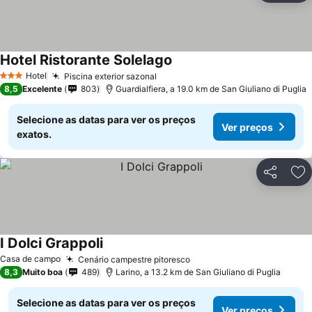
Hotel Ristorante Solelago
Hotel
Piscina exterior sazonal
3 Estrelas
8,5
Excelente
803
Guardialfiera, a 19.0 km de San Giuliano di Puglia
Selecione as datas para ver os preços
Ver preços
exatos.
Partilhar
Ad
I Dolci Grappoli
Casa de campo
Cenário campestre pitoresco
8,3
Muito boa
489
Larino, a 13.2 km de San Giuliano di Puglia
Selecione as datas para ver os preços
Ver preços