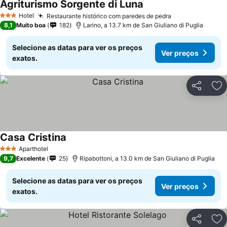
Agriturismo Sorgente di Luna
Hotel
Restaurante histórico com paredes de pedra
3 Estrelas
8,1
Muito boa
182
Larino, a 13.7 km de San Giuliano di Puglia
Selecione as datas para ver os preços
Ver preços
exatos.
Partilhar
Ad
Casa Cristina
Aparthotel
3 Estrelas
9,7
Excelente
25
Ripabottoni, a 13.0 km de San Giuliano di Puglia
Selecione as datas para ver os preços
Ver preços
exatos.
Partilhar
Ad