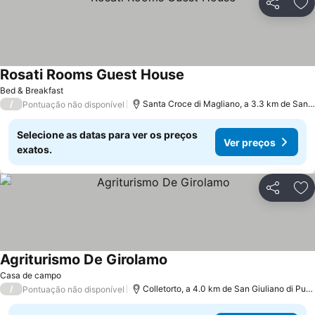
Partilhar
Ad
Rosati Rooms Guest House
Bed & Breakfast
/
Santa Croce di Magliano, a 3.3 km de San Giuliano di Puglia
Pontuação não disponível
Selecione as datas para ver os preços
Ver preços
exatos.
Partilhar
Ad
Agriturismo De Girolamo
Casa de campo
/
Colletorto, a 4.0 km de San Giuliano di Puglia
Pontuação não disponível