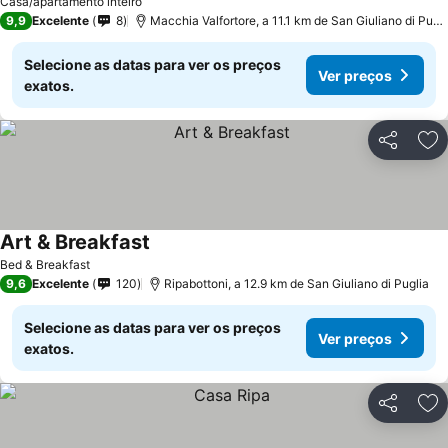
Casa/apartamento inteiro
9,9
Excelente
8
Macchia Valfortore, a 11.1 km de San Giuliano di Puglia
Selecione as datas para ver os preços
Ver preços
exatos.
Partilhar
Ad
Art & Breakfast
Bed & Breakfast
9,6
Excelente
120
Ripabottoni, a 12.9 km de San Giuliano di Puglia
Selecione as datas para ver os preços
Ver preços
exatos.
Partilhar
Ad