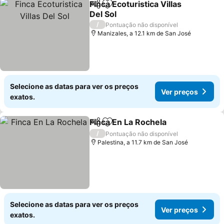
Finca Ecoturistica Villas
Partilhar
Adicionar aos favoritos
Del Sol
Ver preços
/
Pontuação não disponível
Manizales, a 12.1 km de San José
Selecione as datas para ver os preços
Ver preços
exatos.
Finca En La Rochela
Partilhar
Adicionar aos favoritos
Ver pr
/
Pontuação não disponível
Palestina, a 11.7 km de San José
Selecione as datas para ver os preços
Ver preços
exatos.