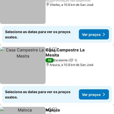
Ver preços
/
Pontuação não disponível
Viterbo, a 10.6 km de San José
Selecione as datas para ver os preços
Ver preços
exatos.
Casa Campestre La
Partilhar
Adicionar aos favoritos
Mesita
Ver preços
10
Excelente
1
Arauca, a 10.8 km de San José
Selecione as datas para ver os preços
Ver preços
exatos.
Maloca
Partilhar
Adicionar aos favoritos
Ver preços