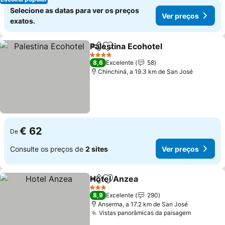
Selecione as datas para ver os preços
Ver preços
exatos.
Palestina Ecohotel
Partilhar
Adicionar aos favoritos
Ver pre
4 Estrelas
8,6
Excelente
58
Chinchiná, a 19.3 km de San José
€ 62
De
Consulte os preços de
2 sites
Ver preços
Hotel Anzea
Partilhar
Adicionar aos favoritos
Ver preços
3 Estrelas
8,9
Excelente
290
Anserma, a 17.2 km de San José
Vistas panorâmicas da paisagem
Ver preç