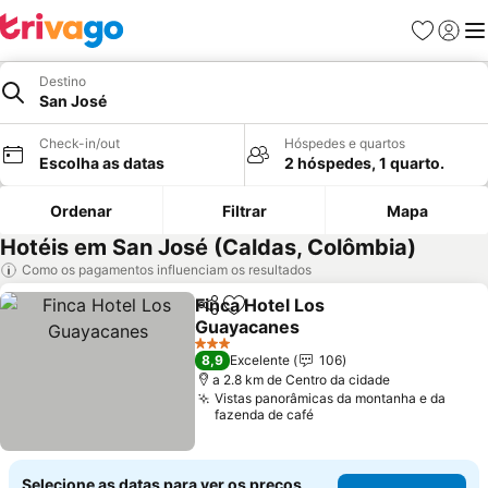
Favoritos
Iniciar
Me
Destino
San José
Check-in/out
Hóspedes e quartos
Escolha as datas
2 hóspedes, 1 quarto.
Ordenar
Filtrar
Mapa
Hotéis em San José (Caldas, Colômbia)
Como os pagamentos influenciam os resultados
Finca Hotel Los
Partilhar
Adicionar aos favoritos
Guayacanes
Ver preços
3 Estrelas
8,9
Excelente
106
a 2.8 km de Centro da cidade
Vistas panorâmicas da montanha e da
fazenda de café
Selecione as datas para ver os preços