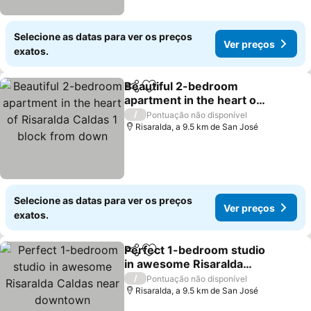
Selecione as datas para ver os preços
Ver preços
exatos.
Beautiful 2-bedroom
Partilhar
Adicionar aos favoritos
apartment in the heart of
Risaralda Caldas 1 block
Ver preços
/
Pontuação não disponível
from down
Risaralda, a 9.5 km de San José
Selecione as datas para ver os preços
Ver preços
exatos.
Perfect 1-bedroom studio
Partilhar
Adicionar aos favoritos
in awesome Risaralda
Caldas near downtown
Ver preços
/
Pontuação não disponível
Risaralda, a 9.5 km de San José