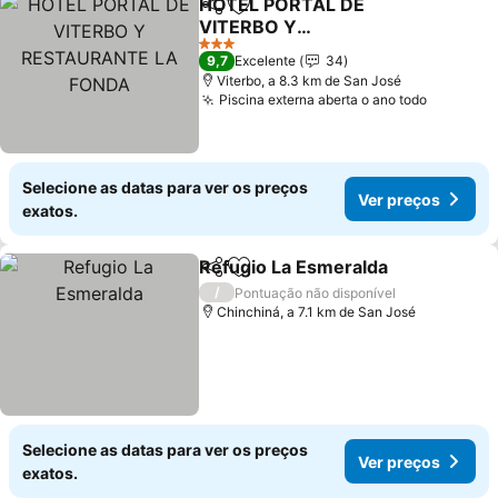
HOTEL PORTAL DE
Partilhar
Adicionar aos favoritos
VITERBO Y
RESTAURANTE LA
Ver preços
3 Estrelas
9,7
Excelente
34
FONDA
Viterbo, a 8.3 km de San José
Piscina externa aberta o ano todo
Ver pre
Selecione as datas para ver os preços
Ver preços
exatos.
Refugio La Esmeralda
Partilhar
Adicionar aos favoritos
Ver 
/
Pontuação não disponível
Chinchiná, a 7.1 km de San José
Selecione as datas para ver os preços
Ver preços
exatos.