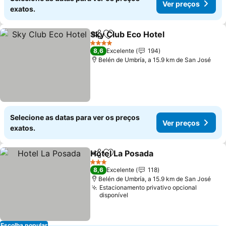
Ver preços
exatos.
Sky Club Eco Hotel
Partilhar
Adicionar aos favoritos
Ver pre
4 Estrelas
8,6
Excelente
194
Belén de Umbría, a 15.9 km de San José
Selecione as datas para ver os preços
Ver preços
exatos.
Hotel La Posada
Partilhar
Adicionar aos favoritos
Ver preço
3 Estrelas
8,6
Excelente
118
Belén de Umbría, a 15.9 km de San José
Estacionamento privativo opcional
disponível
Escolha popular