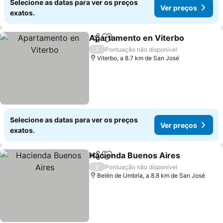
Selecione as datas para ver os preços
Ver preços
exatos.
Apartamento en Viterbo
Partilhar
Adicionar aos favoritos
V
/
Pontuação não disponível
Viterbo, a 8.7 km de San José
Selecione as datas para ver os preços
Ver preços
exatos.
Hacienda Buenos Aires
Partilhar
Adicionar aos favoritos
Ve
/
Pontuação não disponível
Belén de Umbría, a 8.8 km de San José