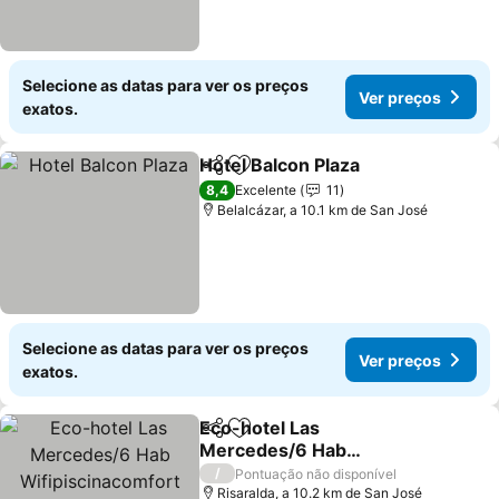
Selecione as datas para ver os preços
Ver preços
exatos.
Hotel Balcon Plaza
Partilhar
Adicionar aos favoritos
Ver pre
8,4
Excelente
11
Belalcázar, a 10.1 km de San José
Selecione as datas para ver os preços
Ver preços
exatos.
Eco-hotel Las
Partilhar
Adicionar aos favoritos
Mercedes/6 Hab
Wifipiscinacomfort
Ver preços
/
Pontuação não disponível
Risaralda, a 10.2 km de San José