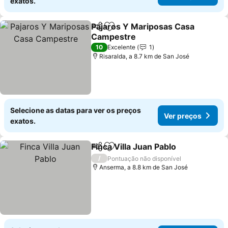
exatos.
Pajaros Y Mariposas Casa
Partilhar
Adicionar aos favoritos
Campestre
Ver preços
10
Excelente
1
Risaralda, a 8.7 km de San José
Selecione as datas para ver os preços
Ver preços
exatos.
Finca Villa Juan Pablo
Partilhar
Adicionar aos favoritos
Ver 
/
Pontuação não disponível
Anserma, a 8.8 km de San José