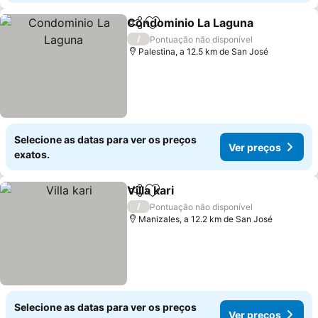
Condominio La Laguna
Partilhar
Adicionar aos favoritos
Ver
/
Pontuação não disponível
Palestina, a 12.5 km de San José
Selecione as datas para ver os preços
Ver preços
exatos.
Villa kari
Partilhar
Adicionar aos favoritos
Ver preços
/
Pontuação não disponível
Manizales, a 12.2 km de San José
Selecione as datas para ver os preços
Ver preços