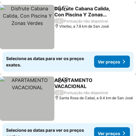
Disfrute Cabana Calida,
Partilhar
Adicionar aos favoritos
Con Piscina Y Zonas
Verdes
Ver preços
/
Pontuação não disponível
Viterbo, a 7.8 km de San José
Selecione as datas para ver os preços
Ver preços
exatos.
APARTAMENTO
Partilhar
Adicionar aos favoritos
VACACIONAL
Ver preços
/
Pontuação não disponível
Santa Rosa de Cabal, a 9.4 km de San José
Selecione as datas para ver os preços
Ver preços