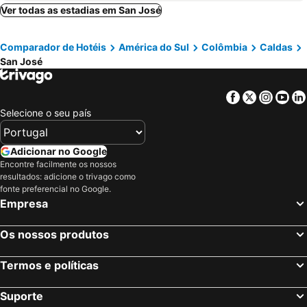
Guatapé, Antioquia Hotéis
Manizales, Caldas Hotéis
Ver todas as estadias em San José
Puerto Triunfo, Antioquia Hotéis
Yumbo, Valle do Cauca Hotéis
Comparador de Hotéis
América do Sul
Colômbia
Caldas
Cartagena, Bolivar Hotéis
San Andres, San Andrés, Providencia and Santa Catalina Hotéis
San José
Bogotá, Bogotá Hotéis
Santa Marta, Magdalena Hotéis
Cali, Valle do Cauca Hotéis
Tibasosa, Boyacá Hotéis
Facebook
Twitter
Insta
Yo
Montenegro, Quindío Hotéis
Selecione o seu país
Adicionar no Google
Encontre facilmente os nossos
resultados: adicione o trivago como
fonte preferencial no Google.
Empresa
Os nossos produtos
Termos e políticas
Suporte