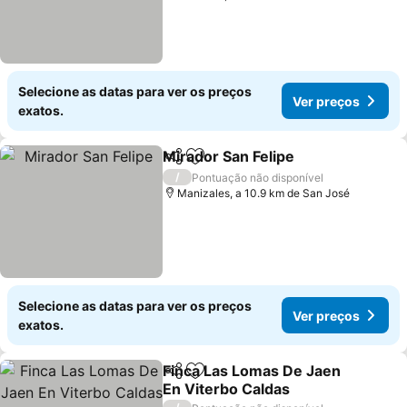
Selecione as datas para ver os preços
Ver preços
exatos.
Mirador San Felipe
Partilhar
Adicionar aos favoritos
Ver pre
/
Pontuação não disponível
Manizales, a 10.9 km de San José
Selecione as datas para ver os preços
Ver preços
exatos.
Finca Las Lomas De Jaen
Partilhar
Adicionar aos favoritos
En Viterbo Caldas