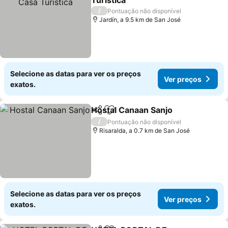
Turística
Ver preços
/
Pontuação não disponível
Jardín, a 9.5 km de San José
Selecione as datas para ver os preços
Ver preços
exatos.
Hostal Canaan Sanjo
Partilhar
Adicionar aos favoritos
Ver p
/
Pontuação não disponível
Risaralda, a 0.7 km de San José
Selecione as datas para ver os preços
Ver preços
exatos.