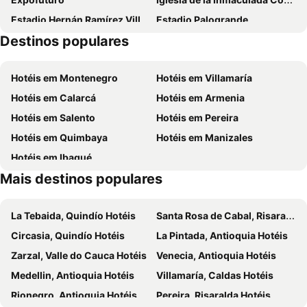
Estadio Hernán Ramírez Villegas
Estadio Palogrande
Destinos populares
Catedral de Nuestra Señora de la Pobreza
Universidad Tecnológica de Pereira
Plaza de Bolivar
La Nubia Airport
Hotéis em Montenegro
Hotéis em Villamaría
Hotéis em Calarcá
Hotéis em Armenia
Hotéis em Salento
Hotéis em Pereira
Hotéis em Quimbaya
Hotéis em Manizales
Hotéis em Ibagué
Mais destinos populares
La Tebaida, Quindío Hotéis
Santa Rosa de Cabal, Risaralda Hotéis
Circasia, Quindío Hotéis
La Pintada, Antioquia Hotéis
Zarzal, Valle do Cauca Hotéis
Venecia, Antioquia Hotéis
Medellin, Antioquia Hotéis
Villamaría, Caldas Hotéis
Rionegro, Antioquia Hotéis
Pereira, Risaralda Hotéis