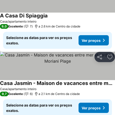
A Casa Di Spiaggia
Casa/apartamento inteiro
9,0
Excelente
7
a 2.6 km de Centro da cidade
Selecione as datas para ver os preços
Ver preços
exatos.
Partilhar
Ad
Casa Jasmin - Maison de vacances entre mer et jardin à Moriani Plage
Casa/apartamento inteiro
9,7
Excelente
6
a 2.1 km de Centro da cidade
Selecione as datas para ver os preços
Ver preços
exatos.