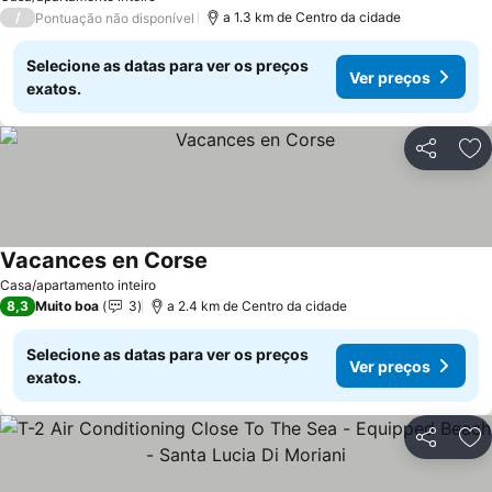
/
a 1.3 km de Centro da cidade
Pontuação não disponível
Selecione as datas para ver os preços
Ver preços
exatos.
Partilhar
Ad
Vacances en Corse
Casa/apartamento inteiro
8,3
Muito boa
3
a 2.4 km de Centro da cidade
Selecione as datas para ver os preços
Ver preços
exatos.
Partilhar
Ad