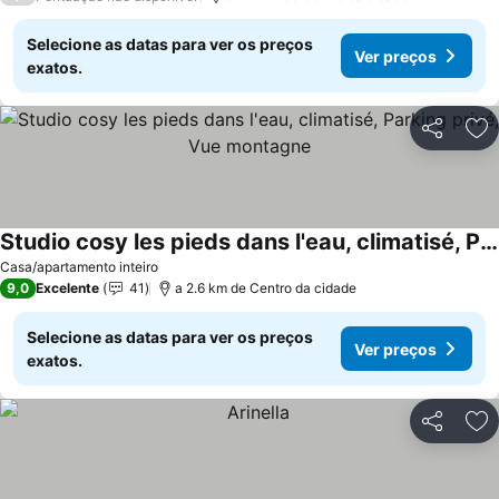
Selecione as datas para ver os preços
Ver preços
exatos.
Partilhar
Ad
Studio cosy les pieds dans l'eau, climatisé, Parking privé, Vue montagne
Casa/apartamento inteiro
9,0
Excelente
41
a 2.6 km de Centro da cidade
Selecione as datas para ver os preços
Ver preços
exatos.
Partilhar
Ad