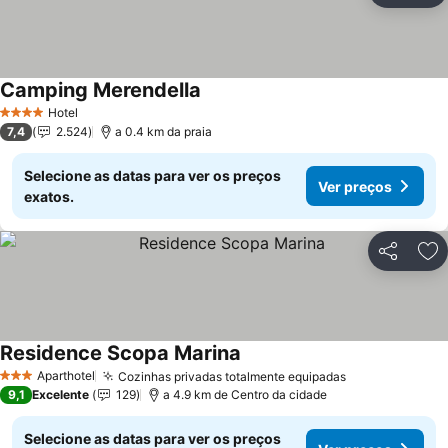
Camping Merendella
Hotel
4 Estrelas
7,4
2.524
a 0.4 km da praia
Selecione as datas para ver os preços
Ver preços
exatos.
Partilhar
Ad
Residence Scopa Marina
Aparthotel
Cozinhas privadas totalmente equipadas
3 Estrelas
9,1
Excelente
129
a 4.9 km de Centro da cidade
Selecione as datas para ver os preços