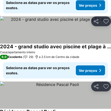
Selecione as datas para ver os preços
Ver preços
exatos.
Partilhar
Ad
2024 - grand studio avec piscine et plage à 50 m
Casa/apartamento inteiro
9,0
Excelente
29
a 2.5 km de Centro da cidade
Selecione as datas para ver os preços
Ver preços
exatos.
Partilhar
Ad