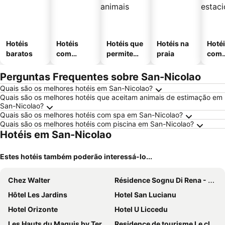
Hotéis
Hotéis
Hotéis que
Hotéis na
Hoté
baratos
com
permitem
praia
com
piscinas
animais
esta
ment
Perguntas Frequentes sobre San-Nicolao
Quais são os melhores hotéis em San-Nicolao?
Quais são os melhores hotéis que aceitam animais de estimação em
San-Nicolao?
Quais são os melhores hotéis com spa em San-Nicolao?
Quais são os melhores hotéis com piscina em San-Nicolao?
Hotéis em San-Nicolao
Estes hotéis também poderão interessá-lo...
Chez Walter
Résidence Sognu Di Rena - Vacancéole
Hôtel Les Jardins
Hotel San Lucianu
Hotel Orizonte
Hotel U Liccedu
Les Hauts du Maquis by Terres de France
Residence de tourisme Le clos des Vendanges