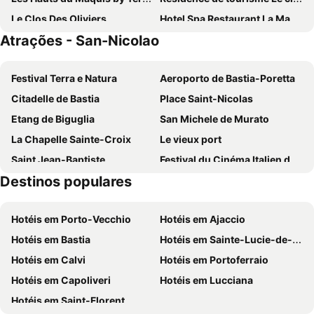
Le Clos Des Oliviers
Hotel Spa Restaurant La Madrague
Atrações - San-Nicolao
Hotel San Pellegrino
Le Refuge Orezza
Casa Di Lucia Mi-Hotel
Festival Terra e Natura
Aeroporto de Bastia-Poretta
Citadelle de Bastia
Place Saint-Nicolas
Etang de Biguglia
San Michele de Murato
La Chapelle Sainte-Croix
Le vieux port
Saint Jean-Baptiste
Festival du Cinéma Italien de Bastia
Destinos populares
Le Delta de l'Ostriconi
Les Agriates
La plage de Nonza
Plage de Vignale
Hotéis em Porto-Vecchio
Hotéis em Ajaccio
Hotéis em Bastia
Hotéis em Sainte-Lucie-de-Porto-Vecchio
Hotéis em Calvi
Hotéis em Portoferraio
Hotéis em Capoliveri
Hotéis em Lucciana
Hotéis em Saint-Florent