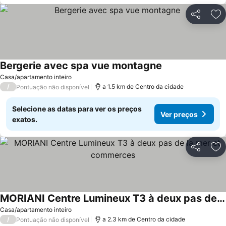
Partilhar
Ad
Bergerie avec spa vue montagne
Casa/apartamento inteiro
/
a 1.5 km de Centro da cidade
Pontuação não disponível
Selecione as datas para ver os preços
Ver preços
exatos.
Partilhar
Ad
MORIANI Centre Lumineux T3 à deux pas de la mer et commerces
Casa/apartamento inteiro
/
a 2.3 km de Centro da cidade
Pontuação não disponível