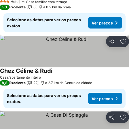
Hotel
Casa familiar com terraço
3 Estrelas
9,1
Excelente
8
a 0.2 km da praia
Selecione as datas para ver os preços
Ver preços
exatos.
Partilhar
Ad
Chez Céline & Rudi
Casa/apartamento inteiro
8,8
Excelente
22
a 2.7 km de Centro da cidade
Selecione as datas para ver os preços
Ver preços
exatos.
Partilhar
Ad