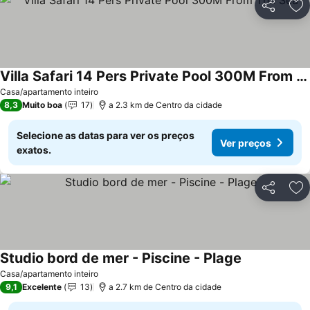
Partilhar
Ad
Villa Safari 14 Pers Private Pool 300M From The Sea
Casa/apartamento inteiro
8,3
Muito boa
17
a 2.3 km de Centro da cidade
Selecione as datas para ver os preços
Ver preços
exatos.
Partilhar
Ad
Studio bord de mer - Piscine - Plage
Casa/apartamento inteiro
9,1
Excelente
13
a 2.7 km de Centro da cidade