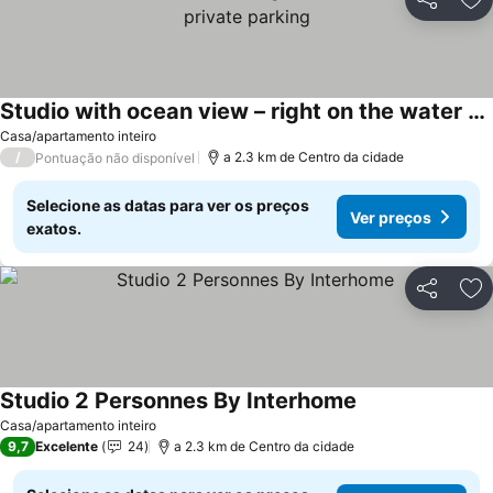
Partilhar
Ad
Studio with ocean view – right on the water Pool & private parking
Casa/apartamento inteiro
/
a 2.3 km de Centro da cidade
Pontuação não disponível
Selecione as datas para ver os preços
Ver preços
exatos.
Partilhar
Ad
Studio 2 Personnes By Interhome
Casa/apartamento inteiro
9,7
Excelente
24
a 2.3 km de Centro da cidade