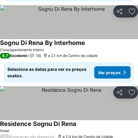
Partilhar
Ad
Sognu Di Rena By Interhome
Casa/apartamento inteiro
8,7
Excelente
18
a 2.1 km de Centro da cidade
Selecione as datas para ver os preços
Ver preços
exatos.
Partilhar
Ad
Residence Sognu Di Rena
Hotel
/
a 2.4 km de Centro da cidade
Pontuação não disponível