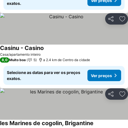
Ver preços
exatos.
Partilhar
Ad
Casinu - Casino
Casa/apartamento inteiro
8,0
Muito boa
5
a 2.4 km de Centro da cidade
Selecione as datas para ver os preços
Ver preços
exatos.
Partilhar
Ad
les Marines de cogolin, Brigantine