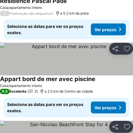
Résidence Pascal Paoli
Casa/apartamento inteiro
/
a 0.2 km da praia
Pontuação não disponível
Selecione as datas para ver os preços
Ver preços
exatos.
Partilhar
Ad
Appart bord de mer avec piscine
Casa/apartamento inteiro
9,5
Excelente
2
a 2.5 km de Centro da cidade
Selecione as datas para ver os preços
Ver preços
exatos.
Partilhar
Ad