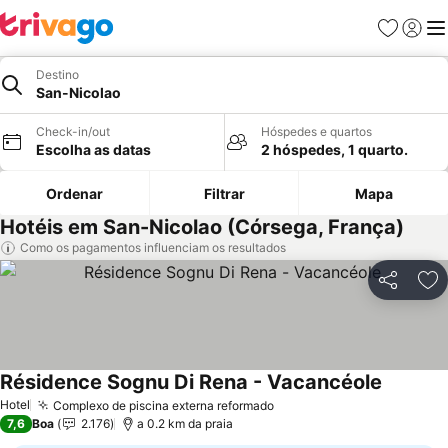
Favoritos
Iniciar
Me
Destino
San-Nicolao
Check-in/out
Hóspedes e quartos
Escolha as datas
2 hóspedes, 1 quarto.
Ordenar
Filtrar
Mapa
Hotéis em San-Nicolao (Córsega, França)
Como os pagamentos influenciam os resultados
Partilhar
Ad
Résidence Sognu Di Rena - Vacancéole
Hotel
Complexo de piscina externa reformado
7,6
Boa
2.176
a 0.2 km da praia