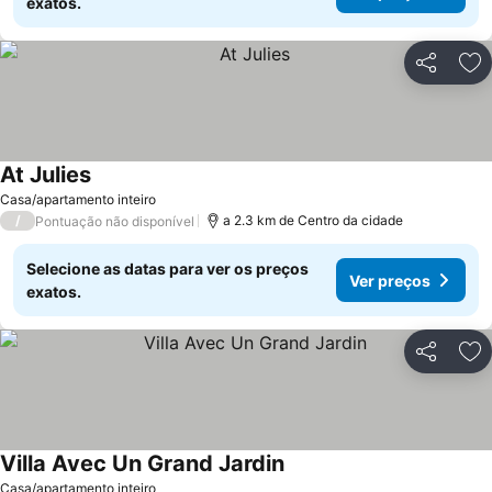
exatos.
Partilhar
Ad
At Julies
Casa/apartamento inteiro
/
a 2.3 km de Centro da cidade
Pontuação não disponível
Selecione as datas para ver os preços
Ver preços
exatos.
Partilhar
Ad
Villa Avec Un Grand Jardin
Casa/apartamento inteiro