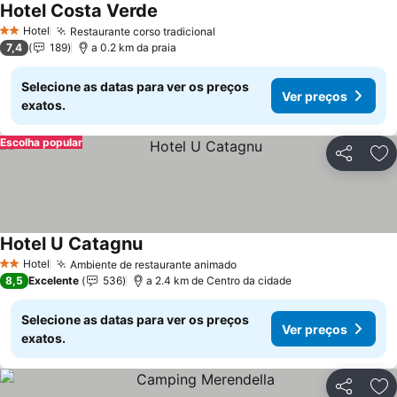
Hotel Costa Verde
Hotel
Restaurante corso tradicional
2 Estrelas
7,4
189
a 0.2 km da praia
Selecione as datas para ver os preços
Ver preços
exatos.
Escolha popular
Partilhar
Ad
Hotel U Catagnu
Hotel
Ambiente de restaurante animado
2 Estrelas
8,5
Excelente
536
a 2.4 km de Centro da cidade
Selecione as datas para ver os preços
Ver preços
exatos.
Partilhar
Ad