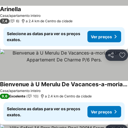
Arinella
Casa/apartamento inteiro
7,4
6
a 2.4 km de Centro da cidade
Selecione as datas para ver os preços
Ver preços
exatos.
Partilhar
Ad
Bienvenue à U Merulu De Vacances-a-moriani, Un Appartement De Charme P/6 Pers.
Casa/apartamento inteiro
9,6
Excelente
10
a 2.4 km de Centro da cidade
Selecione as datas para ver os preços
Ver preços
exatos.