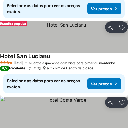
Selecione as datas para ver os preços
Ver preços
exatos.
Escolha popular
Partilhar
Ad
Hotel San Lucianu
Hotel
Quartos espaçosos com vista para o mar ou montanha
4 Estrelas
9,2
Excelente
710
a 2.7 km de Centro da cidade
Selecione as datas para ver os preços
Ver preços
exatos.
Partilhar
Ad