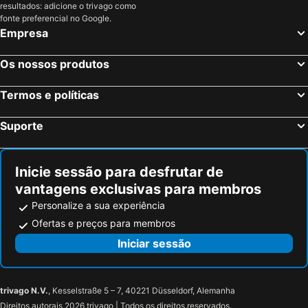
resultados: adicione o trivago como
Albitreccia, Córsega Hotéis
Paris, França Hotéis
fonte preferencial no Google.
Empresa
Nice, Provença-Alpes-Costa Azul Hotéis
Coupvray, França Hotéis
Estrasburgo, Alsácia Hotéis
Bordéus, Aquitânia Hotéis
Os nossos produtos
Montévrain, França Hotéis
Serris, França Hotéis
Termos e políticas
Colmar, Alsácia Hotéis
Magny le Hongre, França Hotéis
Suporte
Inicie sessão para desfrutar de
vantagens exclusivas para membros
Personalize a sua experiência
Ofertas e preços para membros
Iniciar sessão
trivago N.V.
, Kesselstraße 5 – 7, 40221 Düsseldorf, Alemanha
Direitos autorais 2026 trivago | Todos os direitos reservados.