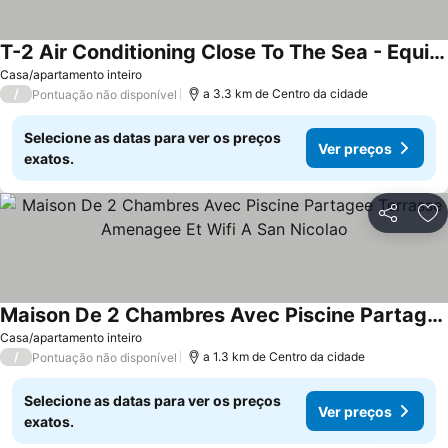
T-2 Air Conditioning Close To The Sea - Equipped Beach - Santa Lucia Di Moriani
Casa/apartamento inteiro
/
a 3.3 km de Centro da cidade
Pontuação não disponível
Selecione as datas para ver os preços
Ver preços
exatos.
Partilhar
Ad
Maison De 2 Chambres Avec Piscine Partagee Terrasse Amenagee Et Wifi A San Nicolao
Casa/apartamento inteiro
/
a 1.3 km de Centro da cidade
Pontuação não disponível
Selecione as datas para ver os preços
Ver preços
exatos.