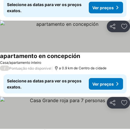
Selecione as datas para ver os preços
Ver preços
exatos.
Partilhar
Ad
apartamento en concepción
Ver preços
Casa/apartamento inteiro
/
a 0.9 km de Centro da cidade
Pontuação não disponível
Selecione as datas para ver os preços
Ver preços
exatos.
Partilhar
Ad