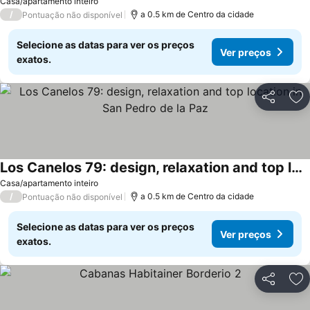
Ver preços
Casa/apartamento inteiro
/
a 0.5 km de Centro da cidade
Pontuação não disponível
Selecione as datas para ver os preços
Ver preços
exatos.
Partilhar
Ad
Los Canelos 79: design, relaxation and top location in San Pedro de la Paz
Ver preços
Casa/apartamento inteiro
/
a 0.5 km de Centro da cidade
Pontuação não disponível
Selecione as datas para ver os preços
Ver preços
exatos.
Partilhar
Ad