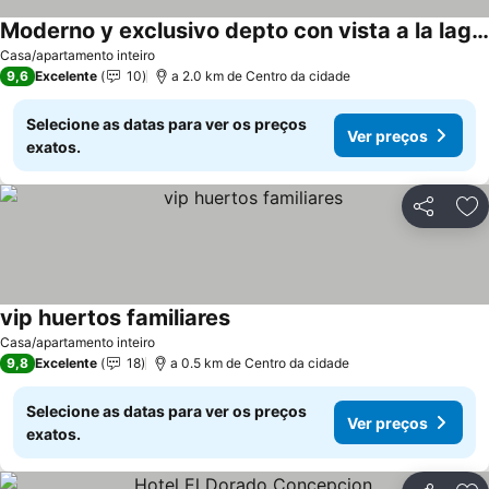
Moderno y exclusivo depto con vista a la laguna grande
Ver preços
Casa/apartamento inteiro
9,6
Excelente
10
a 2.0 km de Centro da cidade
Selecione as datas para ver os preços
Ver preços
exatos.
Partilhar
Ad
vip huertos familiares
Ver preços
Casa/apartamento inteiro
9,8
Excelente
18
a 0.5 km de Centro da cidade
Selecione as datas para ver os preços
Ver preços
exatos.