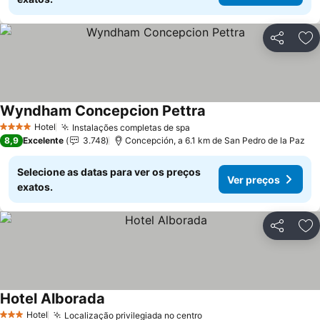
Partilhar
Ad
Wyndham Concepcion Pettra
Ver preços
Hotel
Instalações completas de spa
Ver preços
4 Estrelas
8,9
Excelente
3.748
Concepción, a 6.1 km de San Pedro de la Paz
Selecione as datas para ver os preços
Ver preços
exatos.
Partilhar
Ad
Hotel Alborada
Ver preços
Hotel
Localização privilegiada no centro
Ver preços
3 Estrelas