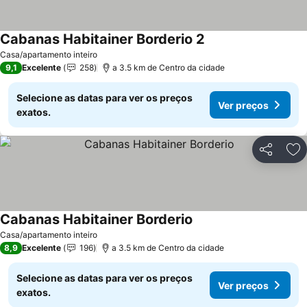
Cabanas Habitainer Borderio 2
Ver preços
Casa/apartamento inteiro
9,1
Excelente
258
a 3.5 km de Centro da cidade
Selecione as datas para ver os preços
Ver preços
exatos.
Partilhar
Ad
Cabanas Habitainer Borderio
Ver preços
Casa/apartamento inteiro
8,9
Excelente
196
a 3.5 km de Centro da cidade
Selecione as datas para ver os preços
Ver preços
exatos.