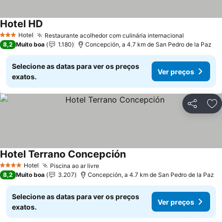
Hotel HD
Ver preços
Hotel
Restaurante acolhedor com culinária internacional
Ver preço
3 Estrelas
8,2
Muito boa
1.180
Concepción, a 4.7 km de San Pedro de la Paz
Selecione as datas para ver os preços
Ver preços
exatos.
Partilhar
Ad
Hotel Terrano Concepción
Ver preços
Hotel
Piscina ao ar livre
Ver preços
4 Estrelas
8,2
Muito boa
3.207
Concepción, a 4.7 km de San Pedro de la Paz
Selecione as datas para ver os preços
Ver preços
exatos.