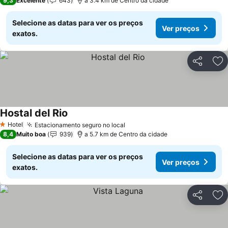
9,3
Excelente
643
a 3.4 km de Centro da cidade
Selecione as datas para ver os preços
Ver preços
exatos.
Partilhar
Ad
Hostal del Rio
Ver preços
Hotel
Estacionamento seguro no local
Ver preços
1 Estrelas
8,4
Muito boa
939
a 5.7 km de Centro da cidade
Selecione as datas para ver os preços
Ver preços
exatos.
Partilhar
Ad