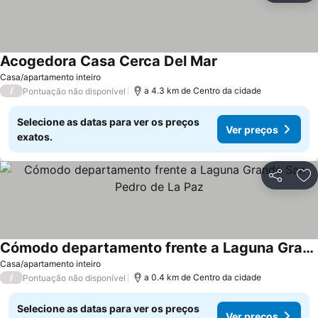
Acogedora Casa Cerca Del Mar
Ver preços
Casa/apartamento inteiro
/
a 4.3 km de Centro da cidade
Pontuação não disponível
Selecione as datas para ver os preços
Ver preços
exatos.
Partilhar
Ad
Cómodo departamento frente a Laguna Grande San Pedro de La Paz
Ver preços
Casa/apartamento inteiro
/
a 0.4 km de Centro da cidade
Pontuação não disponível
Selecione as datas para ver os preços
Ver preços