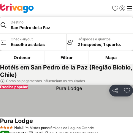
Favoritos
Iniciar
Me
Destino
San Pedro de la Paz
Check-in/out
Hóspedes e quartos
Escolha as datas
2 hóspedes, 1 quarto.
Ordenar
Filtrar
Mapa
Hotéis em San Pedro de la Paz (Região Biobío,
Chile)
Como os pagamentos influenciam os resultados
Escolha popular
Partilhar
Ad
Pura Lodge
Ver preços
Hotel
Vistas panorâmicas da Laguna Grande
Ver preços
4 Estrelas