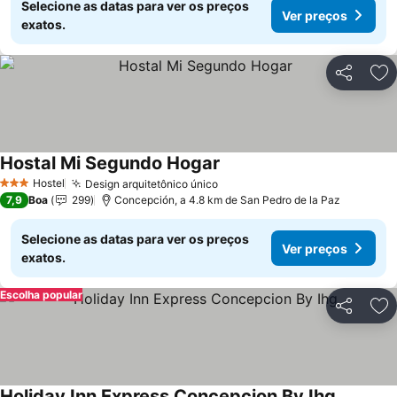
Selecione as datas para ver os preços
Ver preços
exatos.
Partilhar
Ad
Hostal Mi Segundo Hogar
Ver preços
Hostel
Design arquitetônico único
Ver preços
3 Estrelas
7,9
Boa
299
Concepción, a 4.8 km de San Pedro de la Paz
Selecione as datas para ver os preços
Ver preços
exatos.
Escolha popular
Partilhar
Ad
Holiday Inn Express Concepcion By Ihg