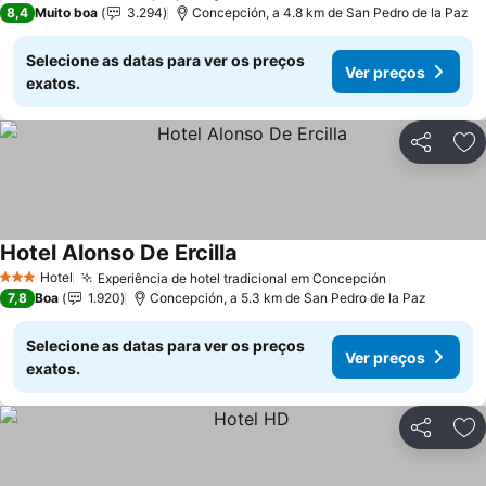
8,4
Muito boa
3.294
Concepción, a 4.8 km de San Pedro de la Paz
Selecione as datas para ver os preços
Ver preços
exatos.
Partilhar
Ad
Hotel Alonso De Ercilla
Ver preços
Hotel
Experiência de hotel tradicional em Concepción
Ver preços
3 Estrelas
7,8
Boa
1.920
Concepción, a 5.3 km de San Pedro de la Paz
Selecione as datas para ver os preços
Ver preços
exatos.
Partilhar
Ad