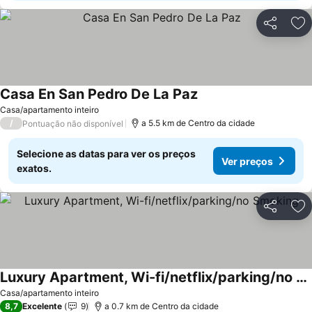
Partilhar
Ad
Casa En San Pedro De La Paz
Ver preços
Casa/apartamento inteiro
/
a 5.5 km de Centro da cidade
Pontuação não disponível
Selecione as datas para ver os preços
Ver preços
exatos.
Partilhar
Ad
Luxury Apartment, Wi-fi/netflix/parking/no Smoking
Ver preços
Casa/apartamento inteiro
8,7
Excelente
9
a 0.7 km de Centro da cidade