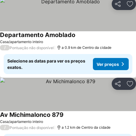
Partilhar
Ad
Departamento Amoblado
Ver preços
Casa/apartamento inteiro
/
a 0.9 km de Centro da cidade
Pontuação não disponível
Selecione as datas para ver os preços
Ver preços
exatos.
Partilhar
Ad
Av Michimalonco 879
Ver preços
Casa/apartamento inteiro
/
a 1.2 km de Centro da cidade
Pontuação não disponível