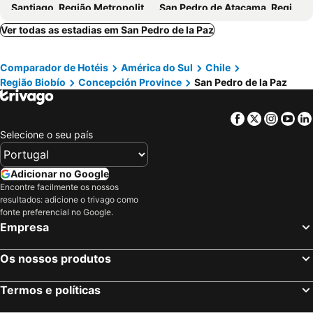
Santiago, Região Metropolitana de Santiago Hotéis
San Pedro de Atacama, Región de Antofagasta Hotéis
Puerto Varas, Região Los Lagos Hotéis
Viña del Mar, Região de Valparaíso Hotéis
Ver todas as estadias em San Pedro de la Paz
Puerto Natales, Região Magallanes e Antártica Chilena Hotéis
Hanga Roa, Região de Valparaíso Hotéis
Comparador de Hotéis
América do Sul
Chile
Antofagasta, Región de Antofagasta Hotéis
Pucón, Região La Araucanía Hotéis
Região Biobío
Concepción Province
San Pedro de la Paz
La Reina, Região Metropolitana de Santiago Hotéis
Facebook
Twitter
Insta
Yo
Selecione o seu país
Adicionar no Google
Encontre facilmente os nossos
resultados: adicione o trivago como
fonte preferencial no Google.
Empresa
Os nossos produtos
Termos e políticas