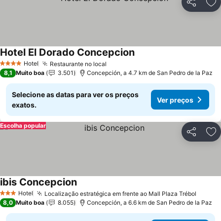
Partilhar
Ad
Hotel El Dorado Concepcion
Ver preços
Hotel
Restaurante no local
Ver preços
4 Estrelas
8,1
Muito boa
3.501
Concepción, a 4.7 km de San Pedro de la Paz
Selecione as datas para ver os preços
Ver preços
exatos.
Escolha popular
Partilhar
Ad
ibis Concepcion
Ver preços
Hotel
Localização estratégica em frente ao Mall Plaza Trébol
Ver pr
3 Estrelas
8,0
Muito boa
8.055
Concepción, a 6.6 km de San Pedro de la Paz