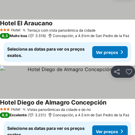
Hotel El Araucano
Ver preços
Hotel
Terraço com vista panorâmica da cidade
Ver preços
3 Estrelas
8,3
Muito boa
3.516
Concepción, a 4.9 km de San Pedro de la Paz
Selecione as datas para ver os preços
Ver preços
exatos.
Partilhar
Ad
Hotel Diego de Almagro Concepción
Ver preços
Hotel
Vistas panorâmicas da cidade e do rio
Ver preços
3 Estrelas
8,6
Excelente
3.231
Concepción, a 4.5 km de San Pedro de la Paz
Selecione as datas para ver os preços
Ver preços
exatos.