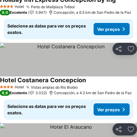
Ver preç
Hotel
Perto do Mallplaza Trébol
Ver preços
4 Estrelas
9,0
Excelente
5.947
Concepción, a 6.5 km de San Pedro de la Paz
Selecione as datas para ver os preços
Ver preços
exatos.
Partilhar
Ad
Hotel Costanera Concepcion
Ver preços
Hotel
Vistas amplas do Rio Biobío
Ver preços
4 Estrelas
8,6
Excelente
3.022
Concepción, a 4.2 km de San Pedro de la Paz
Selecione as datas para ver os preços
Ver preços
exatos.
Partilhar
Ad