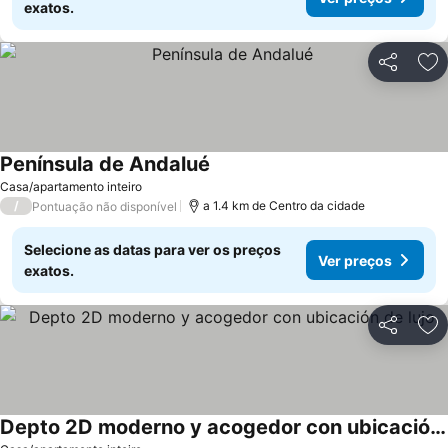
exatos.
Partilhar
Ad
Península de Andalué
Ver preços
Casa/apartamento inteiro
/
a 1.4 km de Centro da cidade
Pontuação não disponível
Selecione as datas para ver os preços
Ver preços
exatos.
Partilhar
Ad
Depto 2D moderno y acogedor con ubicación de lujo