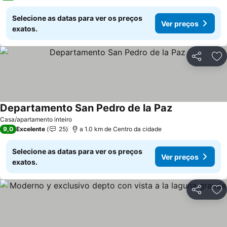
Selecione as datas para ver os preços
Ver preços
exatos.
Partilhar
Ad
Departamento San Pedro de la Paz
Ver preços
Casa/apartamento inteiro
9,0
Excelente
25
a 1.0 km de Centro da cidade
Selecione as datas para ver os preços
Ver preços
exatos.
Partilhar
Ad