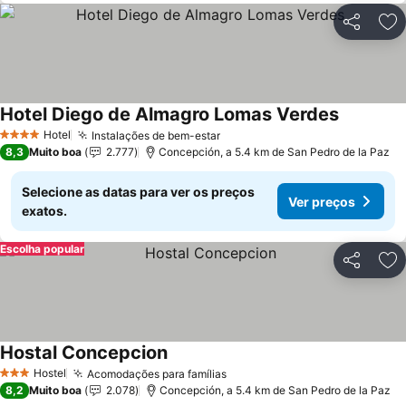
Partilhar
Ad
Hotel Diego de Almagro Lomas Verdes
Ver preço
Hotel
Instalações de bem-estar
Ver preços
4 Estrelas
8,3
Muito boa
2.777
Concepción, a 5.4 km de San Pedro de la Paz
Selecione as datas para ver os preços
Ver preços
exatos.
Escolha popular
Partilhar
Ad
Hostal Concepcion
Ver preços
Hostel
Acomodações para famílias
Ver preços
3 Estrelas
8,2
Muito boa
2.078
Concepción, a 5.4 km de San Pedro de la Paz