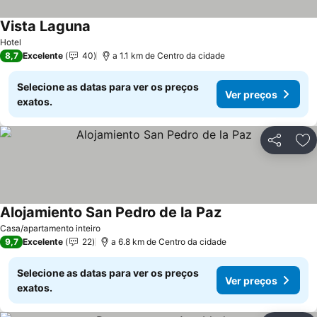
Vista Laguna
Ver preços
Hotel
8,7
Excelente
40
a 1.1 km de Centro da cidade
Selecione as datas para ver os preços
Ver preços
exatos.
Partilhar
Ad
Alojamiento San Pedro de la Paz
Ver preços
Casa/apartamento inteiro
9,7
Excelente
22
a 6.8 km de Centro da cidade
Selecione as datas para ver os preços
Ver preços
exatos.