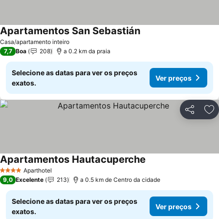
Apartamentos San Sebastián
Ver preços
Casa/apartamento inteiro
7,7
Boa
208
a 0.2 km da praia
Selecione as datas para ver os preços
Ver preços
exatos.
Partilhar
Ad
Apartamentos Hautacuperche
Ver preços
Aparthotel
4 Estrelas
9,0
Excelente
213
a 0.5 km de Centro da cidade
Selecione as datas para ver os preços
Ver preços
exatos.