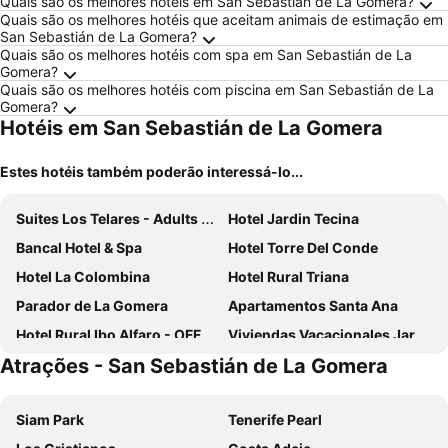
Quais são os melhores hotéis em San Sebastián de La Gomera?
Quais são os melhores hotéis que aceitam animais de estimação em
San Sebastián de La Gomera?
Quais são os melhores hotéis com spa em San Sebastián de La
Gomera?
Quais são os melhores hotéis com piscina em San Sebastián de La
Gomera?
Hotéis em San Sebastián de La Gomera
Estes hotéis também poderão interessá-lo...
Suites Los Telares - Adults Recommended
Hotel Jardin Tecina
Bancal Hotel & Spa
Hotel Torre Del Conde
Hotel La Colombina
Hotel Rural Triana
Parador de La Gomera
Apartamentos Santa Ana
Hotel Rural Ibo Alfaro - OFFLINE HOTEL
Viviendas Vacacionales Jardín La Punta
Atrações - San Sebastián de La Gomera
Casa Rural Los Helechos
Siam Park
Tenerife Pearl