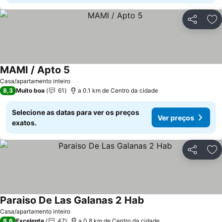
Partilhar
Ad
MAMI / Apto 5
Ver preços
Casa/apartamento inteiro
8,3
Muito boa
61
a 0.1 km de Centro da cidade
Selecione as datas para ver os preços
Ver preços
exatos.
Partilhar
Ad
Paraiso De Las Galanas 2 Hab
Ver preços
Casa/apartamento inteiro
8,6
Excelente
47
a 0.8 km de Centro da cidade