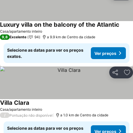
Luxury villa on the balcony of the Atlantic
Ver p
Casa/apartamento inteiro
9,8
Excelente
94
a 9.9 km de Centro da cidade
Selecione as datas para ver os preços
Ver preços
exatos.
Partilhar
Ad
Villa Clara
Ver preços
Casa/apartamento inteiro
/
a 1.0 km de Centro da cidade
Pontuação não disponível
Selecione as datas para ver os preços
Ver preços