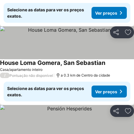
Selecione as datas para ver os preços
Ver preços
exatos.
Partilhar
Ad
House Loma Gomera, San Sebastian
Ver preços
Casa/apartamento inteiro
/
a 0.3 km de Centro da cidade
Pontuação não disponível
Selecione as datas para ver os preços
Ver preços
exatos.
Partilhar
Ad