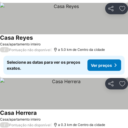
Partilhar
Ad
Casa Reyes
Ver preços
Casa/apartamento inteiro
/
a 5.0 km de Centro da cidade
Pontuação não disponível
Selecione as datas para ver os preços
Ver preços
exatos.
Partilhar
Ad
Casa Herrera
Ver preços
Casa/apartamento inteiro
/
a 0.3 km de Centro da cidade
Pontuação não disponível