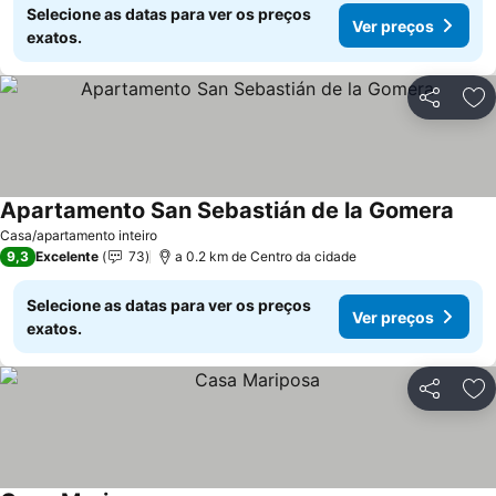
Selecione as datas para ver os preços
Ver preços
exatos.
Partilhar
Ad
Apartamento San Sebastián de la Gomera
Ver 
Casa/apartamento inteiro
9,3
Excelente
73
a 0.2 km de Centro da cidade
Selecione as datas para ver os preços
Ver preços
exatos.
Partilhar
Ad