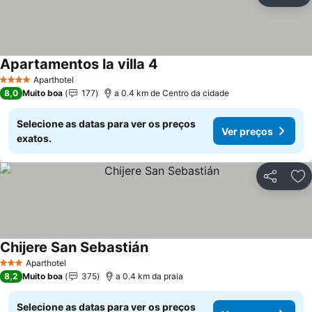
Ad
Apartamentos la villa 4
Ver preços
Aparthotel
4 Estrelas
8,0
Muito boa
177
a 0.4 km de Centro da cidade
Selecione as datas para ver os preços
Ver preços
exatos.
Partilhar
Ad
Chijere San Sebastián
Ver preços
Aparthotel
3 Estrelas
8,2
Muito boa
375
a 0.4 km da praia
Selecione as datas para ver os preços