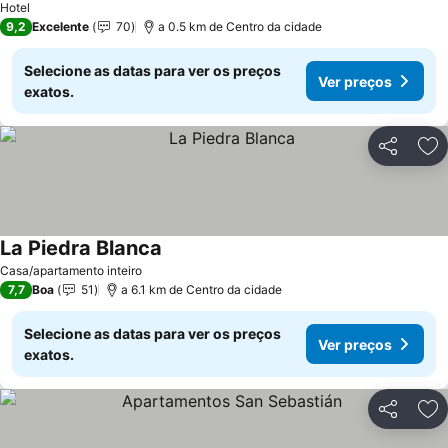
Hotel
9,2
Excelente
70
a 0.5 km de Centro da cidade
Selecione as datas para ver os preços
Ver preços
exatos.
Partilhar
Ad
La Piedra Blanca
Ver preços
Casa/apartamento inteiro
7,7
Boa
51
a 6.1 km de Centro da cidade
Selecione as datas para ver os preços
Ver preços
exatos.
Partilhar
Ad