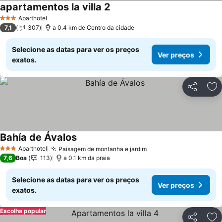
apartamentos la villa 2
Ver preços
Aparthotel
3 Estrelas
7,1
307
a 0.4 km de Centro da cidade
Selecione as datas para ver os preços
Ver preços
exatos.
Partilhar
Ad
Bahía de Ávalos
Ver preços
Aparthotel
Paisagem de montanha e jardim
Ver preços
3 Estrelas
7,6
Boa
113
a 0.1 km da praia
Selecione as datas para ver os preços
Ver preços
exatos.
Escolha popular
Partilhar