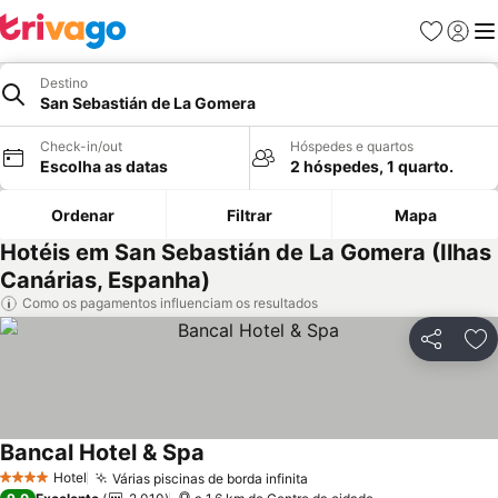
Favoritos
Iniciar
Me
Destino
San Sebastián de La Gomera
Check-in/out
Hóspedes e quartos
Escolha as datas
2 hóspedes, 1 quarto.
Ordenar
Filtrar
Mapa
Hotéis em San Sebastián de La Gomera (Ilhas
Canárias, Espanha)
Como os pagamentos influenciam os resultados
Partilhar
Ad
Bancal Hotel & Spa
Ver preços
Hotel
Várias piscinas de borda infinita
Ver preços
4 Estrelas