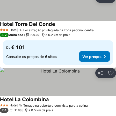
Partilhar
Ad
Hotel Torre Del Conde
Ver preços
Hotel
Localização privilegiada na zona pedonal central
Ver preços
3 Estrelas
8,2
Muito boa
2.836
a 0.2 km da praia
€ 101
De
Consulte os preços de
6 sites
Ver preços
Partilhar
Ad
Hotel La Colombina
Ver preços
Hotel
Terraço na cobertura com vista para a colina
Ver preços
3 Estrelas
7,4
1.188
a 0.5 km da praia