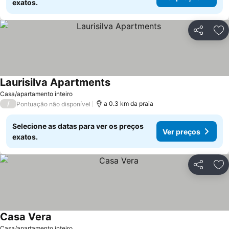
exatos.
Partilhar
Ad
Laurisilva Apartments
Ver preços
Casa/apartamento inteiro
/
a 0.3 km da praia
Pontuação não disponível
Selecione as datas para ver os preços
Ver preços
exatos.
Partilhar
Ad
Casa Vera
Ver preços
Casa/apartamento inteiro