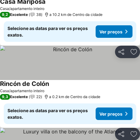
Casa Mariposa
Ver preços
Casa/apartamento inteiro
9,2
Excelente
38
a 10.2 km de Centro da cidade
Selecione as datas para ver os preços
Ver preços
exatos.
Partilhar
Ad
Rincón de Colón
Ver preços
Casa/apartamento inteiro
9,3
Excelente
22
a 0.2 km de Centro da cidade
Selecione as datas para ver os preços
Ver preços
exatos.
Partilhar
Ad