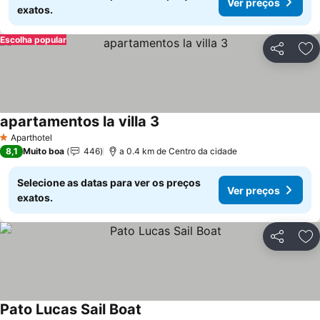
Ver preços
exatos.
Escolha popular
Partilhar
Ad
apartamentos la villa 3
Ver preços
Aparthotel
1 Estrelas
8,1
Muito boa
446
a 0.4 km de Centro da cidade
Selecione as datas para ver os preços
Ver preços
exatos.
Partilhar
Ad
Pato Lucas Sail Boat
Ver preços