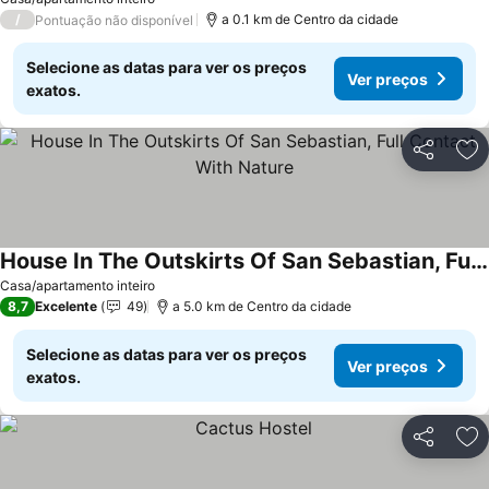
/
a 0.1 km de Centro da cidade
Pontuação não disponível
Selecione as datas para ver os preços
Ver preços
exatos.
Partilhar
Ad
House In The Outskirts Of San Sebastian, Full Contact With Nature
Ver preços
Casa/apartamento inteiro
8,7
Excelente
49
a 5.0 km de Centro da cidade
Selecione as datas para ver os preços
Ver preços
exatos.
Partilhar
Ad