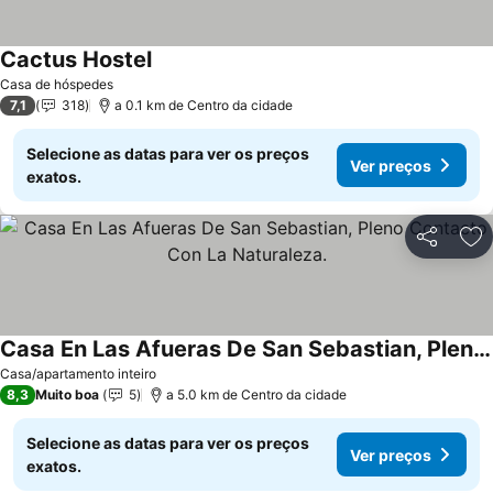
Cactus Hostel
Ver preços
Casa de hóspedes
7,1
318
a 0.1 km de Centro da cidade
Selecione as datas para ver os preços
Ver preços
exatos.
Partilhar
Ad
Casa En Las Afueras De San Sebastian, Pleno Contacto Con La Naturaleza.
Ver preços
Casa/apartamento inteiro
8,3
Muito boa
5
a 5.0 km de Centro da cidade
Selecione as datas para ver os preços
Ver preços
exatos.