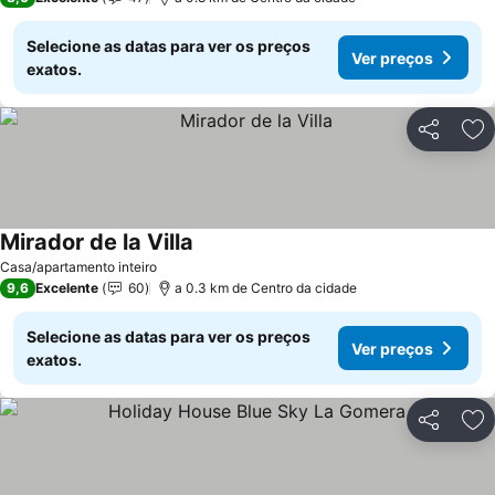
Selecione as datas para ver os preços
Ver preços
exatos.
Partilhar
Ad
Mirador de la Villa
Ver preços
Casa/apartamento inteiro
9,6
Excelente
60
a 0.3 km de Centro da cidade
Selecione as datas para ver os preços
Ver preços
exatos.
Partilhar
Ad