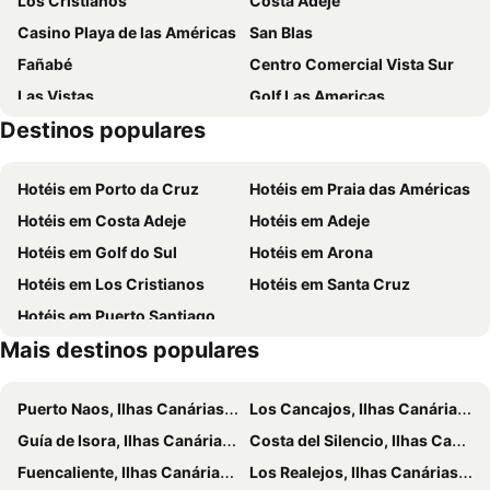
Los Cristianos
Costa Adeje
Casino Playa de las Américas
San Blas
Fañabé
Centro Comercial Vista Sur
Las Vistas
Golf Las Americas
Destinos populares
Playa Costa del Silencio
Playa Paraíso
Playa de Torviscas
Golf Costa Adeje
Hotéis em Porto da Cruz
Hotéis em Praia das Américas
Costa Adeje-El
Luz del Mar
Hotéis em Costa Adeje
Hotéis em Adeje
Playa de la Arena
La Caleta
Hotéis em Golf do Sul
Hotéis em Arona
Troya I y II
Centro Comercial Safari
Hotéis em Los Cristianos
Hotéis em Santa Cruz
Torre del Conde
Avalos
Hotéis em Puerto Santiago
El Cabrito
Playa de Santiago
Mais destinos populares
Garajonay National Park
Mercadillo de Alcalá
Corpus Cristi
Puerto de Playa de San Juan
Puerto Naos, Ilhas Canárias Hotéis
Los Cancajos, Ilhas Canárias Hotéis
Paraíso
Castillo San Miguel
Guía de Isora, Ilhas Canárias Hotéis
Costa del Silencio, Ilhas Canárias Hotéis
La Nina
Fuencaliente, Ilhas Canárias Hotéis
Los Realejos, Ilhas Canárias Hotéis