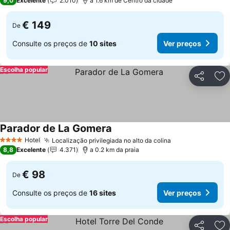
9,0
Excelente
2.010
a 1.6 km de Centro da cidade
€ 149
De
Consulte os preços de
10 sites
Ver preços
Escolha popular
Partilhar
Ad
Parador de La Gomera
Ver preços
Hotel
Localização privilegiada no alto da colina
Ver preços
4 Estrelas
8,8
Excelente
4.371
a 0.2 km da praia
€ 98
De
Consulte os preços de
16 sites
Ver preços
Escolha popular