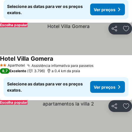
Selecione as datas para ver os preços
Ver preços
exatos.
Escolha popular
Partilhar
Ad
Hotel Villa Gomera
Ver preços
Aparthotel
Assistência informativa para passeios
Ver preços
2 Estrelas
8,7
Excelente
3.796
a 0.4 km da praia
Selecione as datas para ver os preços
Ver preços
exatos.
Escolha popular
Partilhar
Ad