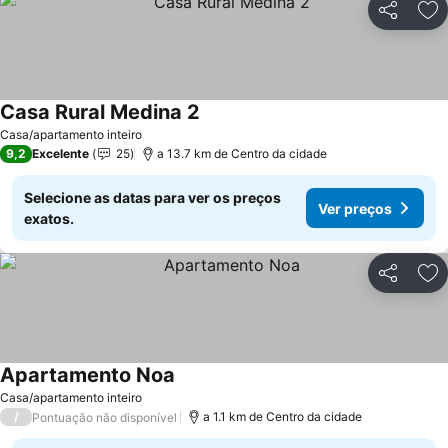
Partilhar
Ad
Casa Rural Medina 2
Ver preços
Casa/apartamento inteiro
9,2
Excelente
25
a 13.7 km de Centro da cidade
Selecione as datas para ver os preços
Ver preços
exatos.
Partilhar
Ad
Apartamento Noa
Ver preços
Casa/apartamento inteiro
/
a 1.1 km de Centro da cidade
Pontuação não disponível