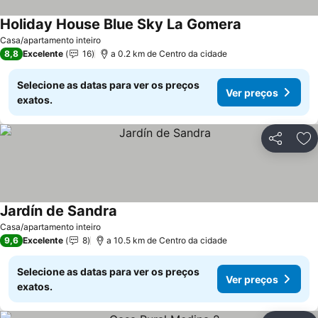
Holiday House Blue Sky La Gomera
Ver preços
Casa/apartamento inteiro
8,8
Excelente
16
a 0.2 km de Centro da cidade
Selecione as datas para ver os preços
Ver preços
exatos.
Partilhar
Ad
Jardín de Sandra
Ver preços
Casa/apartamento inteiro
9,6
Excelente
8
a 10.5 km de Centro da cidade
Selecione as datas para ver os preços
Ver preços
exatos.