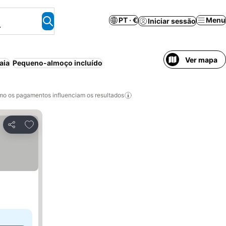
PT · €
Menu
Iniciar sessão
.
Ver mapa
aia
Pequeno-almoço incluído
o os pagamentos influenciam os resultados
Adicionar aos favoritos
Partilhar