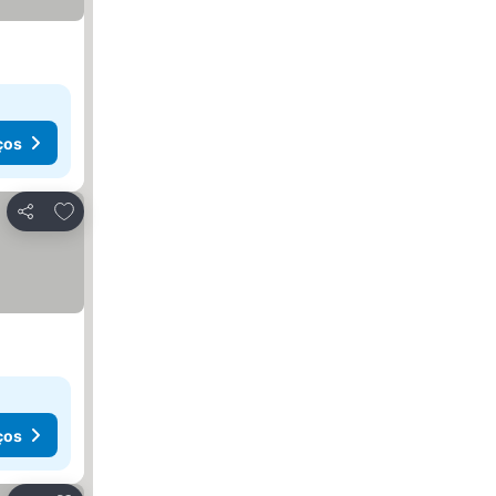
ços
Adicionar aos favoritos
Partilhar
ços