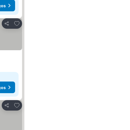
ços
Adicionar aos favoritos
Partilhar
ços
Adicionar aos favoritos
Partilhar