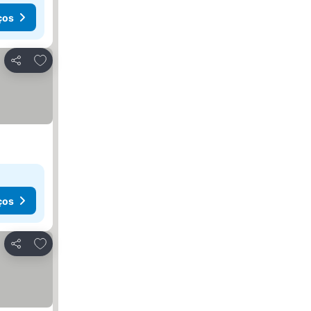
ços
Adicionar aos favoritos
Partilhar
ços
Adicionar aos favoritos
Partilhar