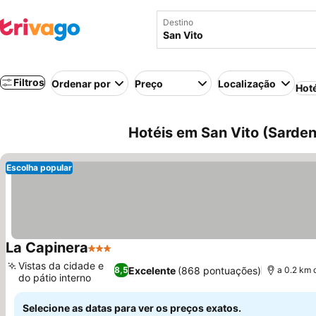
Destino
Filtros
Ordenar por
Preço
Localização
Hot
Hotéis em San Vito (Sardenh
Escolha popular
La Capinera
3 Estrelas
Ver preços
Vistas da cidade e
Excelente
(868 pontuações)
8,5
a 0.2 km 
do pátio interno
Ver preços
Selecione as datas para ver os preços exatos.