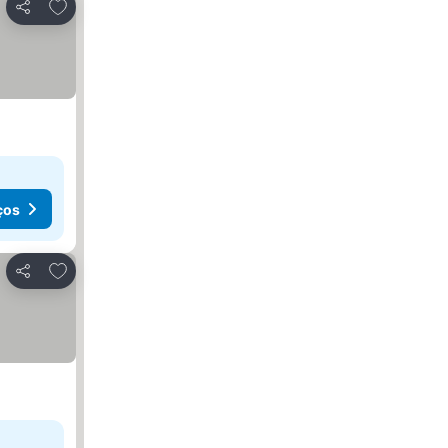
Adicionar aos favoritos
Partilhar
ços
Adicionar aos favoritos
Partilhar