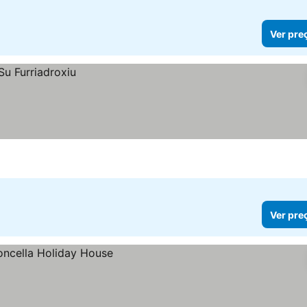
Ver pre
Ver pre