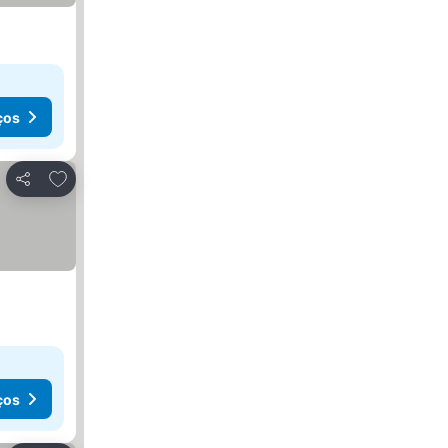
ços
Adicionar aos favoritos
Partilhar
ços