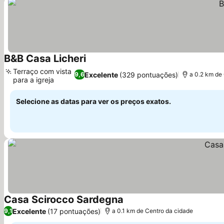
B&B Casa Licheri
Ver preços
Terraço com vista
Excelente
(329 pontuações)
9,6
a 0.2 km de
para a igreja
Ver preços
Selecione as datas para ver os preços exatos.
Casa Scirocco Sardegna
Ver preços
Excelente
(17 pontuações)
9,1
a 0.1 km de Centro da cidade