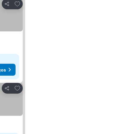
Adicionar aos favoritos
Partilhar
ços
Adicionar aos favoritos
Partilhar