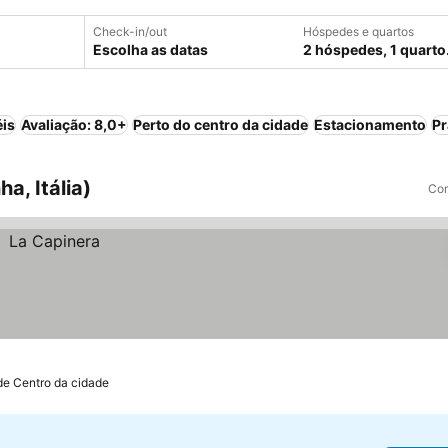
Check-in/out
Hóspedes e quartos
Escolha as datas
2 hóspedes, 1 quarto
éis
Avaliação: 8,0+
Perto do centro da cidade
Estacionamento
Pr
a, Itália)
Com
de Centro da cidade