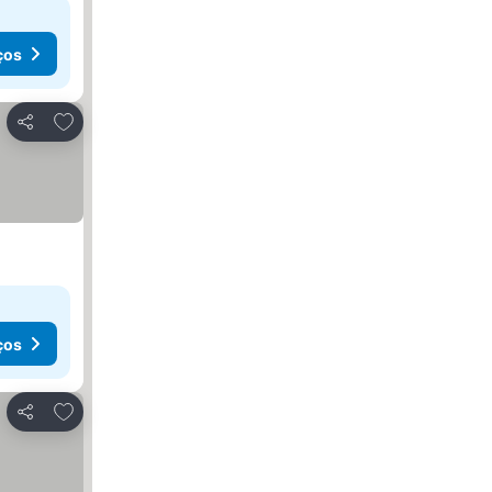
ços
Adicionar aos favoritos
Partilhar
ços
Adicionar aos favoritos
Partilhar