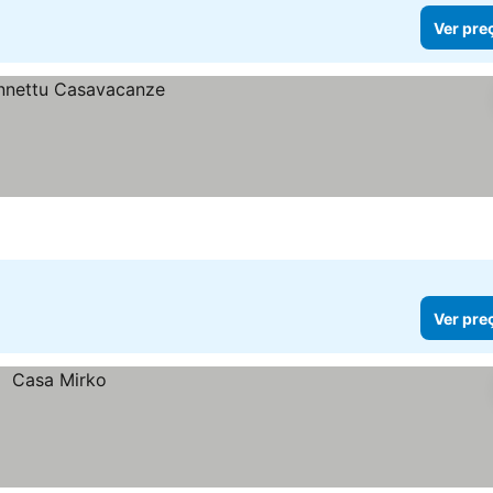
Ver pre
Ver pre