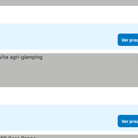
Ver pre
Ver pre