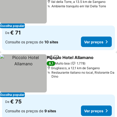
Val della Torre, a 13.5 km de Sangano
Ambiente tranquilo em Val Della Torre
Ver p
Escolha popular
€ 71
De
Consulte os preços de
10 sites
Ver preços
Piccolo Hotel Allamano
Partilhar
Adicionar aos favoritos
Ver
8,1
Muito boa
1.778
Grugliasco, a 12.1 km de Sangano
Restaurante italiano no local, Ristorante Da
Dino
Escolha popular
€ 75
De
Consulte os preços de
9 sites
Ver preços