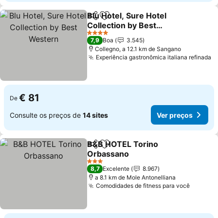
Blu Hotel, Sure Hotel
Partilhar
Adicionar aos favoritos
Collection by Best
Western
Ver preços
4 Estrelas
7,9
Boa
3.545
Collegno, a 12.1 km de Sangano
Experiência gastronômica italiana refinada
V
€ 81
De
Consulte os preços de
14 sites
Ver preços
B&B HOTEL Torino
Partilhar
Adicionar aos favoritos
Orbassano
Ver preços
3 Estrelas
8,7
Excelente
8.967
a 8.1 km de Mole Antonelliana
Comodidades de fitness para você
Ver pre