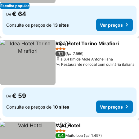
Escolha popular
€ 64
De
Consulte os preços de
13 sites
Ver preços
Idea Hotel Torino Mirafiori
Partilhar
Adicionar aos favoritos
3 Estrelas
7,1
7.566
a 6.4 km de Mole Antonelliana
Restaurante no local com culinária italiana
V
€ 59
De
Consulte os preços de
10 sites
Ver preços
Vald Hotel
Partilhar
Adicionar aos favoritos
Ver preços
3 Estrelas
8,4
Muito boa
1.497