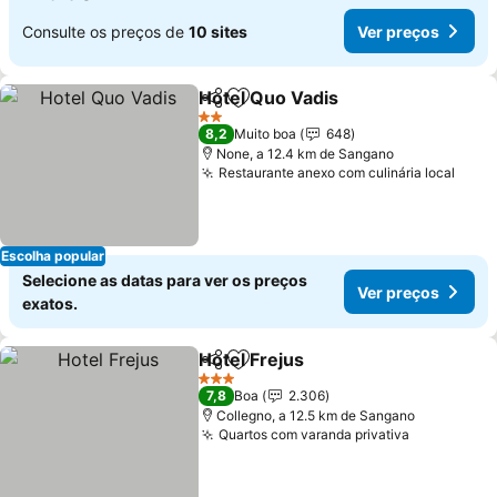
Consulte os preços de
10 sites
Ver preços
Hotel Quo Vadis
Partilhar
Adicionar aos favoritos
Ver preço
2 Estrelas
8,2
Muito boa
648
None, a 12.4 km de Sangano
Restaurante anexo com culinária local
Ver 
Escolha popular
Selecione as datas para ver os preços
Ver preços
exatos.
Hotel Frejus
Partilhar
Adicionar aos favoritos
Ver preços
3 Estrelas
7,8
Boa
2.306
Collegno, a 12.5 km de Sangano
Quartos com varanda privativa
Ver preço