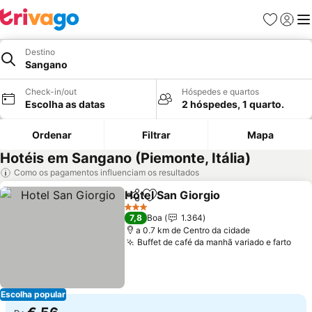
Favoritos
Iniciar
Me
Destino
Sangano
Check-in/out
Hóspedes e quartos
Escolha as datas
2 hóspedes, 1 quarto.
Ordenar
Filtrar
Mapa
Hotéis em Sangano (Piemonte, Itália)
Como os pagamentos influenciam os resultados
Hotel San Giorgio
Partilhar
Adicionar aos favoritos
Ver preç
3 Estrelas
7,8
Boa
1.364
a 0.7 km de Centro da cidade
Buffet de café da manhã variado e farto
Ver
Escolha popular