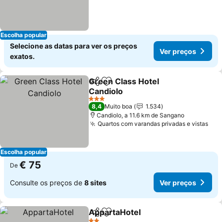
Escolha popular
Selecione as datas para ver os preços
Ver preços
exatos.
Green Class Hotel
Partilhar
Adicionar aos favoritos
Candiolo
Ver preços
3 Estrelas
8,4
Muito boa
1.534
Candiolo, a 11.6 km de Sangano
Quartos com varandas privadas e vistas
Ver
Escolha popular
€ 75
De
Consulte os preços de
8 sites
Ver preços
AppartaHotel
Partilhar
Adicionar aos favoritos
Ver preços