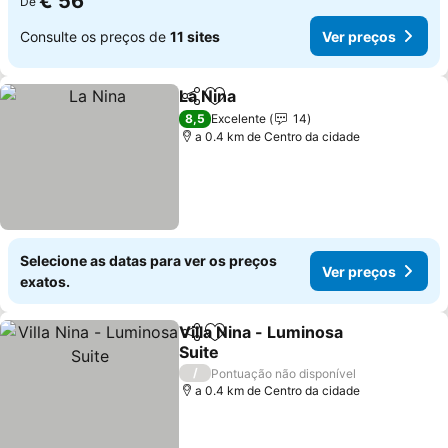
€ 56
De
Consulte os preços de
11 sites
Ver preços
La Nina
Partilhar
Adicionar aos favoritos
Ver preços
8,5
Excelente
14
a 0.4 km de Centro da cidade
Selecione as datas para ver os preços
Ver preços
exatos.
Villa Nina - Luminosa
Partilhar
Adicionar aos favoritos
Suite
Ver preços
/
Pontuação não disponível
a 0.4 km de Centro da cidade