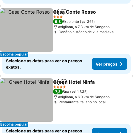
Casa Conte Rosso
Partilhar
Adicionar aos favoritos
Ver pre
3 Estrelas
9,3
Excelente
365
Avigliana, a 7.3 km de Sangano
Cenário histórico de vila medieval
Ver pre
Escolha popular
Selecione as datas para ver os preços
Ver preços
exatos.
Green Hotel Ninfa
Partilhar
Adicionar aos favoritos
Ver preç
4 Estrelas
7,8
Boa
1.335
Avigliana, a 6.9 km de Sangano
Restaurante italiano no local
Ver preços
Escolha popular
Selecione as datas para ver os preços