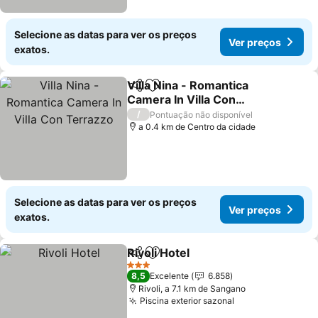
Selecione as datas para ver os preços
Ver preços
exatos.
Villa Nina - Romantica
Partilhar
Adicionar aos favoritos
Camera In Villa Con
Terrazzo
Ver preços
/
Pontuação não disponível
a 0.4 km de Centro da cidade
Selecione as datas para ver os preços
Ver preços
exatos.
Rivoli Hotel
Partilhar
Adicionar aos favoritos
Ver preços
3 Estrelas
8,5
Excelente
6.858
Rivoli, a 7.1 km de Sangano
Piscina exterior sazonal
Ver preços