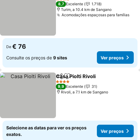
4 Estrelas
8,7
Excelente
1.718
Turim, a 10.4 km de Sangano
Acomodações espaçosas para famílias
Ver 
€ 76
De
Consulte os preços de
9 sites
Ver preços
Casa Piolti Rivoli
Partilhar
Adicionar aos favoritos
Ver preço
4 Estrelas
9,9
Excelente
31
Rivoli, a 7.1 km de Sangano
Selecione as datas para ver os preços
Ver preços
exatos.