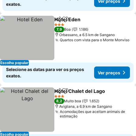
Ver preços
exatos.
Hotel Eden
Partilhar
Adicionar aos favoritos
Ver preços
3 Estrelas
7,9
Boa
1.186
Orbassano, a 6.5 km de Sangano
Quartos com vista para o Monte Monviso
Ve
Escolha popular
Selecione as datas para ver os preços
Ver preços
exatos.
Hotel Chalet del Lago
Partilhar
Adicionar aos favoritos
Ver 
3 Estrelas
8,2
Muito boa
1.652
Avigliana, a 6.9 km de Sangano
Acomodações que aceitam animais de
estimação
Escolha popular