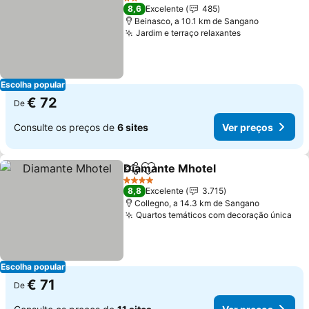
2 Estrelas
8,6
Excelente
485
Beinasco, a 10.1 km de Sangano
Jardim e terraço relaxantes
Ver preços
Escolha popular
€ 72
De
Consulte os preços de
6 sites
Ver preços
Diamante Mhotel
Partilhar
Adicionar aos favoritos
Ver preç
4 Estrelas
8,8
Excelente
3.715
Collegno, a 14.3 km de Sangano
Quartos temáticos com decoração única
Ver
Escolha popular
€ 71
De