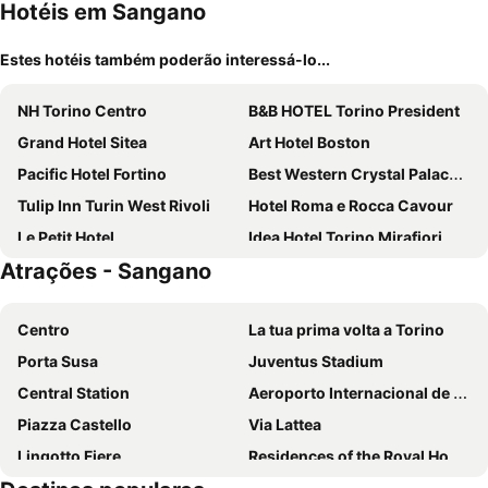
Hotéis em Sangano
Estes hotéis também poderão interessá-lo...
NH Torino Centro
B&B HOTEL Torino President
Grand Hotel Sitea
Art Hotel Boston
Pacific Hotel Fortino
Best Western Crystal Palace Hotel
Tulip Inn Turin West Rivoli
Hotel Roma e Rocca Cavour
Le Petit Hotel
Idea Hotel Torino Mirafiori
Atrações - Sangano
Hotel Adalesia
Best Western Hotel Genio
CX Turin Marconi
Best Western Plus Executive Hotel and Suites
Centro
La tua prima volta a Torino
Best Western Hotel Luxor
Hotel Tourist
Porta Susa
Juventus Stadium
Royal Torino
Hotel Diplomatic
Central Station
Aeroporto Internacional de Turim
Matteotti25
Sure Hotel by Best Western Turin City Centre
Piazza Castello
Via Lattea
Best Western Plus Hotel Genova
Tomato Urban Retreat
Lingotto Fiere
Residences of the Royal House of Savoy
NH Torino Lingotto Congress
Hotel Urbani
Catedral de São João Batista
Santa Rita da Cascia