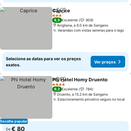
Caprice
Partilhar
Adicionar aos favoritos
Ver preços
3 Estrelas
8,5
Excelente
909
Avigliana, a 6.0 km de Sangano
Varandas com vistas serenas para o lago
Ver
Selecione as datas para ver os preços
Ver preços
exatos.
Phi Hotel Homy Druento
Partilhar
Adicionar aos favoritos
Ve
4 Estrelas
9,2
Excelente
784
Druento, a 15.2 km de Sangano
Estacionamento privativo seguro no local
Ve
Escolha popular
€ 80
De