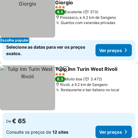
Giorgio
Ver preços
3 Estrelas
8,5
Excelente
573
Piossasco, a 4.2 km de Sangano
Quartos com varandas privadas
Ver preço
Escolha popular
Selecione as datas para ver os preços
Ver preços
exatos.
Tulip Inn Turin West Rivoli
Partilhar
Adicionar aos favoritos
3 Estrelas
8,3
Muito boa
3.472
Rivoli, a 9.2 km de Sangano
Restaurante e bar italiano no local
Ver pre
€ 65
De
Consulte os preços de
12 sites
Ver preços