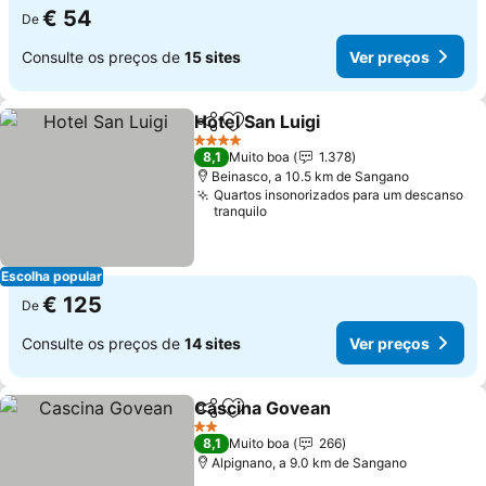
€ 54
De
Consulte os preços de
15 sites
Ver preços
Hotel San Luigi
Partilhar
Adicionar aos favoritos
Ver preços
4 Estrelas
8,1
Muito boa
1.378
Beinasco, a 10.5 km de Sangano
Quartos insonorizados para um descanso
tranquilo
Escolha popular
€ 125
De
Consulte os preços de
14 sites
Ver preços
Cascina Govean
Partilhar
Adicionar aos favoritos
Ver preço
2 Estrelas
8,1
Muito boa
266
Alpignano, a 9.0 km de Sangano