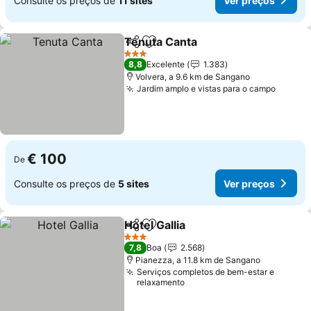
Consulte os preços de
11 sites
Ver preços
Tenuta Canta
Partilhar
Adicionar aos favoritos
Ver preços
3 Estrelas
8,8
Excelente
1.383
Volvera, a 9.6 km de Sangano
Jardim amplo e vistas para o campo
Ver pr
€ 100
De
Consulte os preços de
5 sites
Ver preços
Hotel Gallia
Partilhar
Adicionar aos favoritos
Ver preços
3 Estrelas
7,8
Boa
2.568
Pianezza, a 11.8 km de Sangano
Serviços completos de bem-estar e
relaxamento