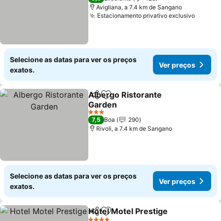
Avigliana, a 7.4 km de Sangano
Estacionamento privativo exclusivo
Ver pr
Selecione as datas para ver os preços
Ver preços
exatos.
Albergo Ristorante
Partilhar
Adicionar aos favoritos
Garden
Ver preços
3 Estrelas
7,5
Boa
290
Rivoli, a 7.4 km de Sangano
Selecione as datas para ver os preços
Ver preços
exatos.
Hotel Motel Prestige
Partilhar
Adicionar aos favoritos
Ver p