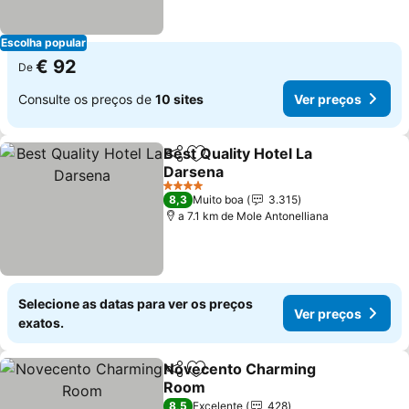
Escolha popular
€ 92
De
Consulte os preços de
10 sites
Ver preços
Best Quality Hotel La
Partilhar
Adicionar aos favoritos
Darsena
Ver preços
4 Estrelas
8,3
Muito boa
3.315
a 7.1 km de Mole Antonelliana
Selecione as datas para ver os preços
Ver preços
exatos.
Novecento Charming
Partilhar
Adicionar aos favoritos
Room
Ver preços
8,5
Excelente
428