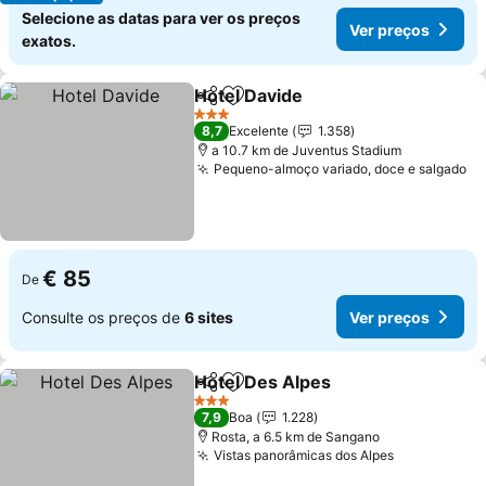
Selecione as datas para ver os preços
Ver preços
exatos.
Hotel Davide
Partilhar
Adicionar aos favoritos
Ver preços
3 Estrelas
8,7
Excelente
1.358
a 10.7 km de Juventus Stadium
Pequeno-almoço variado, doce e salgado
Ve
€ 85
De
Consulte os preços de
6 sites
Ver preços
Hotel Des Alpes
Partilhar
Adicionar aos favoritos
Ver preço
3 Estrelas
7,9
Boa
1.228
Rosta, a 6.5 km de Sangano
Vistas panorâmicas dos Alpes
Ver preços