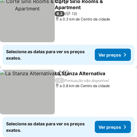
Corte Sirio Rooms &
Partilhar
Adicionar aos favoritos
Apartment
Ver preços
6,2
12
a 0.3 km de Centro da cidade
Selecione as datas para ver os preços
Ver preços
exatos.
La Stanza Alternativa
Partilhar
Adicionar aos favoritos
Ver 
/
Pontuação não disponível
a 0.8 km de Centro da cidade
Selecione as datas para ver os preços
Ver preços
exatos.