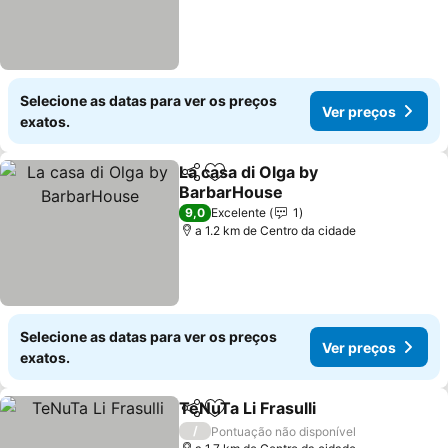
Selecione as datas para ver os preços
Ver preços
exatos.
La casa di Olga by
Partilhar
Adicionar aos favoritos
BarbarHouse
Ver preços
9,0
Excelente
1
a 1.2 km de Centro da cidade
Selecione as datas para ver os preços
Ver preços
exatos.
TeNuTa Li Frasulli
Partilhar
Adicionar aos favoritos
Ver preç
/
Pontuação não disponível