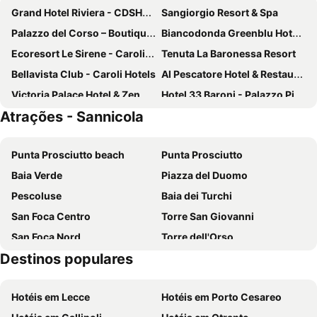
Grand Hotel Riviera - CDSHotels
Sangiorgio Resort & Spa
Palazzo del Corso – Boutique Hotel
Biancodonda Greenblu Hotel & SPA
Ecoresort Le Sirene - Caroli Hotels
Tenuta La Baronessa Resort
Bellavista Club - Caroli Hotels
Al Pescatore Hotel & Restaurant
Victoria Palace Hotel & Zen Wellness
Hotel 33 Baroni - Palazzo Piro dep
Atrações - Sannicola
Boutique B&B Le Gemelle
Torre Assunta Hotel
B&B Dimora San Vincenzo
Hotel Joli Park
Punta Prosciutto beach
Punta Prosciutto
M&F Hotel
Hotel Ghalà
Baia Verde
Piazza del Duomo
Hotel Risberg
Barone Liberty Boutique Hotel & Spa
Pescoluse
Baia dei Turchi
Jonico Hotel
GH Gallipoli Resort
San Foca Centro
Torre San Giovanni
Masseria L'Antico Frantoio
Hotel Villa Costes
San Foca Nord
Torre dell'Orso
Palazzo Angelelli
Hotel Fly
Destinos populares
Stazione Ferroviaria di Lecce
Cattedrale di Otranto
Santa Caterina Resort
B&B Palazzo del Capitolo - By I Bastioni San Domenico
Borgo Antico
San Pietro in Bevagna
Hotel Hermitage
Hotel Villa Giovanna
Hotéis em Lecce
Hotéis em Porto Cesareo
Splash Parco Acquatico
Spiaggia di Punta Pizzo
Hotel Costa Blu
Masseria Relais Santa Teresa