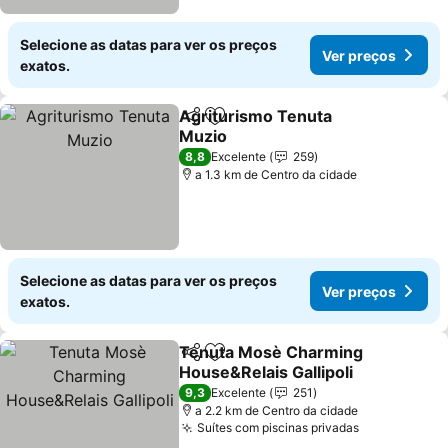
Selecione as datas para ver os preços
Ver preços
exatos.
Agriturismo Tenuta
Partilhar
Adicionar aos favoritos
Muzio
Ver preços
8,8
Excelente
259
a 1.3 km de Centro da cidade
Selecione as datas para ver os preços
Ver preços
exatos.
Tenuta Mosè Charming
Partilhar
Adicionar aos favoritos
House&Relais Gallipoli
Ver preços
9,3
Excelente
251
a 2.2 km de Centro da cidade
Suítes com piscinas privadas
Ver preços