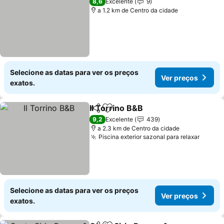
8,6
Excelente
9
a 1.2 km de Centro da cidade
Selecione as datas para ver os preços
Ver preços
exatos.
Il Torrino B&B
Partilhar
Adicionar aos favoritos
Ver preços
9,2
Excelente
439
a 2.3 km de Centro da cidade
Piscina exterior sazonal para relaxar
Ver pr
Selecione as datas para ver os preços
Ver preços
exatos.