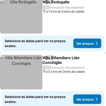
Villa Rodogallo
Partilhar
Adicionar aos favoritos
Ver preços
/
Pontuação não disponível
a 1.5 km de Centro da cidade
Selecione as datas para ver os preços
Ver preços
exatos.
Villa Bifamiliare Lido
Partilhar
Adicionar aos favoritos
Conchiglie
Ver preços
/
Pontuação não disponível
a 5.2 km de Centro da cidade
Selecione as datas para ver os preços
Ver preços
exatos.