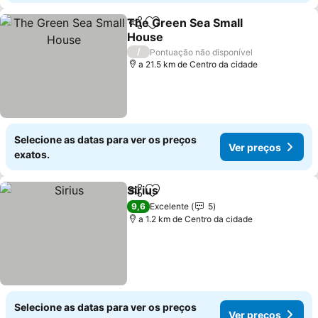
The Green Sea Small
Partilhar
Adicionar aos favoritos
House
Ver preços
/
Pontuação não disponível
a 21.5 km de Centro da cidade
Selecione as datas para ver os preços
Ver preços
exatos.
Sirius
Partilhar
Adicionar aos favoritos
Ver preços
9,6
Excelente
5
a 1.2 km de Centro da cidade
Selecione as datas para ver os preços
Ver preços