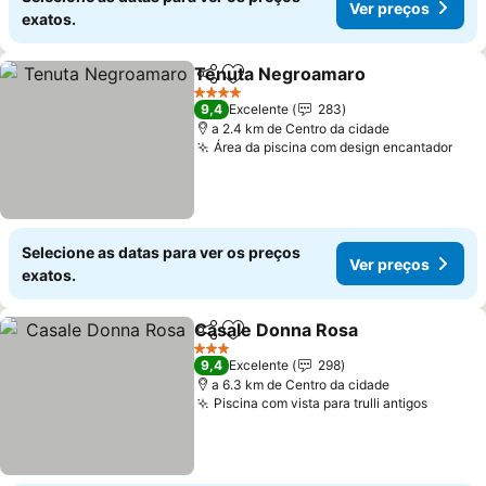
Ver preços
exatos.
Tenuta Negroamaro
Partilhar
Adicionar aos favoritos
Ver p
4 Estrelas
9,4
Excelente
283
a 2.4 km de Centro da cidade
Área da piscina com design encantador
Ver
Selecione as datas para ver os preços
Ver preços
exatos.
Casale Donna Rosa
Partilhar
Adicionar aos favoritos
Ver pr
3 Estrelas
9,4
Excelente
298
a 6.3 km de Centro da cidade
Piscina com vista para trulli antigos
Ver pr