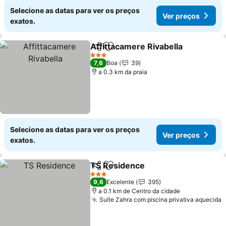
Selecione as datas para ver os preços
Ver preços
exatos.
Affittacamere Rivabella
Partilhar
Adicionar aos favoritos
Ve
3 Estrelas
7,6
Boa
39
a 0.3 km da praia
Selecione as datas para ver os preços
Ver preços
exatos.
TS Residence
Partilhar
Adicionar aos favoritos
Ver preços
3 Estrelas
9,6
Excelente
395
a 0.1 km de Centro da cidade
Suíte Zahra com piscina privativa aquecida
V