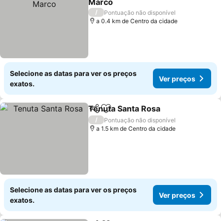
Marco
Ver preços
/
Pontuação não disponível
a 0.4 km de Centro da cidade
Selecione as datas para ver os preços
Ver preços
exatos.
Tenuta Santa Rosa
Partilhar
Adicionar aos favoritos
Ver pre
/
Pontuação não disponível
a 1.5 km de Centro da cidade
Selecione as datas para ver os preços
Ver preços
exatos.