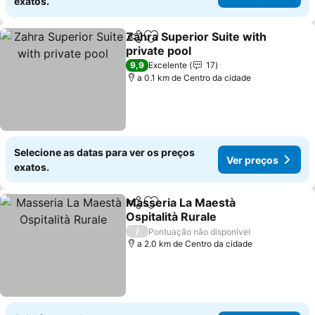
exatos.
Zahra Superior Suite with
Partilhar
Adicionar aos favoritos
private pool
Ver preços
9,9
Excelente
17
a 0.1 km de Centro da cidade
Selecione as datas para ver os preços
Ver preços
exatos.
Masseria La Maestà
Partilhar
Adicionar aos favoritos
Ospitalità Rurale
Ver preços
/
Pontuação não disponível
a 2.0 km de Centro da cidade