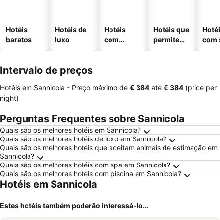
Hotéis
Hotéis de
Hotéis
Hotéis que
Hoté
baratos
luxo
com
permitem
com 
piscinas
animais
Intervalo de preços
Hotéis em Sannicola -
Preço máximo
de
‎€ 384
até
‎€ 384
(price per
night)
Perguntas Frequentes sobre Sannicola
Quais são os melhores hotéis em Sannicola?
Quais são os melhores hotéis de luxo em Sannicola?
Quais são os melhores hotéis que aceitam animais de estimação em
Sannicola?
Quais são os melhores hotéis com spa em Sannicola?
Quais são os melhores hotéis com piscina em Sannicola?
Hotéis em Sannicola
Estes hotéis também poderão interessá-lo...