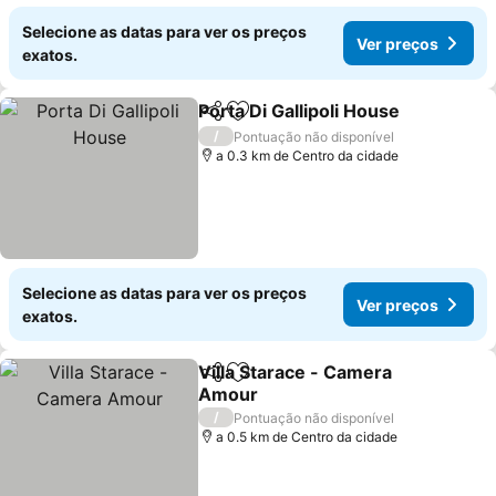
Selecione as datas para ver os preços
Ver preços
exatos.
Porta Di Gallipoli House
Partilhar
Adicionar aos favoritos
Ve
/
Pontuação não disponível
a 0.3 km de Centro da cidade
Selecione as datas para ver os preços
Ver preços
exatos.
Villa Starace - Camera
Partilhar
Adicionar aos favoritos
Amour
Ver preços
/
Pontuação não disponível
a 0.5 km de Centro da cidade