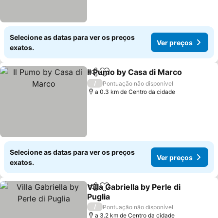
Selecione as datas para ver os preços
Ver preços
exatos.
Il Pumo by Casa di Marco
Partilhar
Adicionar aos favoritos
V
/
Pontuação não disponível
a 0.3 km de Centro da cidade
Selecione as datas para ver os preços
Ver preços
exatos.
Villa Gabriella by Perle di
Partilhar
Adicionar aos favoritos
Puglia
Ver preços
/
Pontuação não disponível
a 3.2 km de Centro da cidade