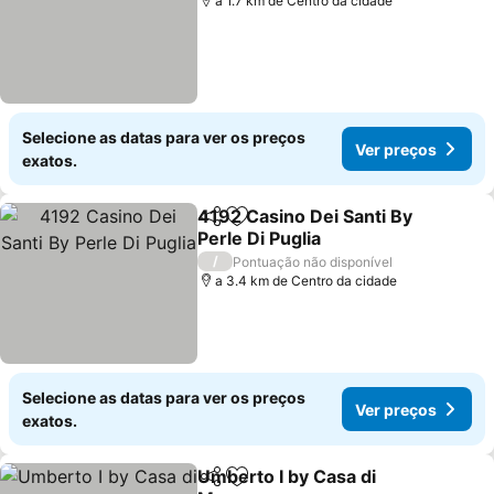
a 1.7 km de Centro da cidade
Selecione as datas para ver os preços
Ver preços
exatos.
4192 Casino Dei Santi By
Partilhar
Adicionar aos favoritos
Perle Di Puglia
Ver preços
/
Pontuação não disponível
a 3.4 km de Centro da cidade
Selecione as datas para ver os preços
Ver preços
exatos.
Umberto I by Casa di
Partilhar
Adicionar aos favoritos