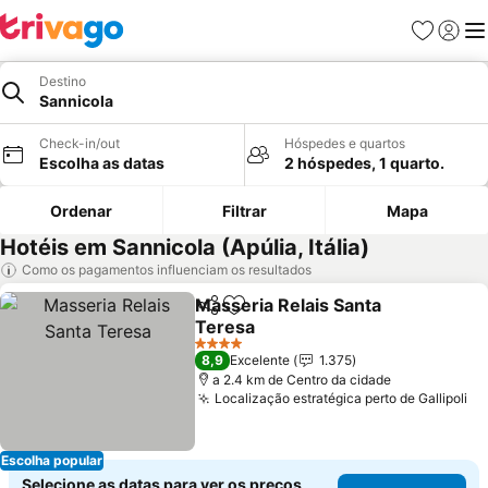
Favoritos
Iniciar
Me
Destino
Sannicola
Check-in/out
Hóspedes e quartos
Escolha as datas
2 hóspedes, 1 quarto.
Ordenar
Filtrar
Mapa
Hotéis em Sannicola (Apúlia, Itália)
Como os pagamentos influenciam os resultados
Masseria Relais Santa
Partilhar
Adicionar aos favoritos
Teresa
Ver preços
4 Estrelas
8,9
Excelente
1.375
a 2.4 km de Centro da cidade
Localização estratégica perto de Gallipoli
Ve
Escolha popular
Selecione as datas para ver os preços