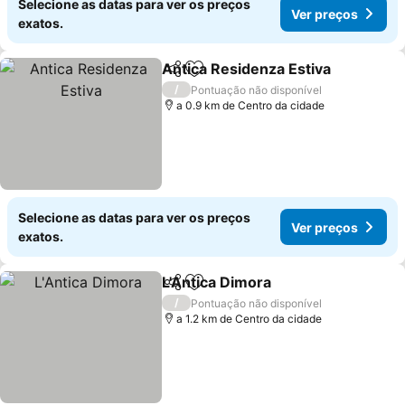
Selecione as datas para ver os preços
Ver preços
exatos.
Antica Residenza Estiva
Partilhar
Adicionar aos favoritos
Ve
/
Pontuação não disponível
a 0.9 km de Centro da cidade
Selecione as datas para ver os preços
Ver preços
exatos.
L'Antica Dimora
Partilhar
Adicionar aos favoritos
Ver preços
/
Pontuação não disponível
a 1.2 km de Centro da cidade