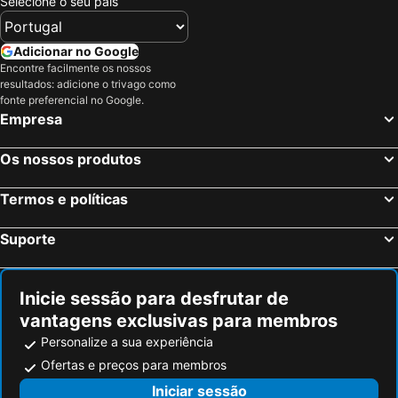
Selecione o seu país
Bari, Apúlia Hotéis
Turi, Apúlia Hotéis
Monopoli, Apúlia Hotéis
Alberobello, Apúlia Hotéis
Adicionar no Google
Polignano a Mare, Apúlia Hotéis
Matera, Basilicata Hotéis
Encontre facilmente os nossos
resultados: adicione o trivago como
Porto Cesareo, Apúlia Hotéis
Fasano, Apúlia Hotéis
fonte preferencial no Google.
Taranto, Apúlia Hotéis
Roma, Lazio Hotéis
Empresa
Milão, Lombardia Hotéis
Veneza, Veneto Hotéis
Os nossos produtos
Florença, Toscana Hotéis
Nápoles, Campanha Hotéis
Bolonha, Emília-Romanha Hotéis
Palermo, Sicília Hotéis
Termos e políticas
Verona, Veneto Hotéis
Cagliari, Sardenha Hotéis
Suporte
Inicie sessão para desfrutar de
vantagens exclusivas para membros
Personalize a sua experiência
Ofertas e preços para membros
Iniciar sessão