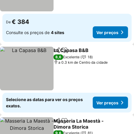
€ 384
De
Consulte os preços de
4 sites
Ver preços
La Capasa B&B
Partilhar
Adicionar aos favoritos
Ver preços
8,6
Excelente
18
a 0.3 km de Centro da cidade
Selecione as datas para ver os preços
Ver preços
exatos.
Masseria La Maestà -
Partilhar
Adicionar aos favoritos
Dimora Storica
Ver preços
9,6
Excelente
81