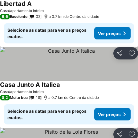
Libertad A
Casa/apartamento inteiro
9,6
Excelente
32
a 0.7 km de Centro da cidade
Selecione as datas para ver os preços
Ver preços
exatos.
Partilhar
Ad
Casa Junto A Italica
Casa/apartamento inteiro
8,2
Muito boa
18
a 0.7 km de Centro da cidade
Selecione as datas para ver os preços
Ver preços
exatos.
Partilhar
Ad