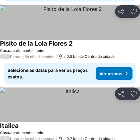
Partilhar
Ad
Pisito de la Lola Flores 2
Casa/apartamento inteiro
/
a 0.8 km de Centro da cidade
Pontuação não disponível
Selecione as datas para ver os preços
Ver preços
exatos.
Partilhar
Ad
Italica
Casa/apartamento inteiro
/
a 0.7 km de Centro da cidade
Pontuação não disponível