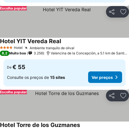
Escolha popular
Partilhar
Ad
Hotel YIT Vereda Real
Hotel
Ambiente tranquilo de olival
4 Estrelas
8,2
Muito boa
3.256
Valencina de la Concepción, a 5.1 km de Santiponce
€ 55
De
Consulte os preços de
15 sites
Ver preços
Escolha popular
Partilhar
Ad
Hotel Torre de los Guzmanes