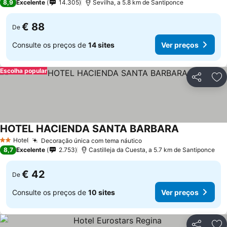
8,9
Excelente
14.305
Sevilha, a 5.8 km de Santiponce
€ 88
De
Consulte os preços de
14 sites
Ver preços
Escolha popular
Partilhar
Ad
HOTEL HACIENDA SANTA BARBARA
Hotel
Decoração única com tema náutico
2 Estrelas
8,7
Excelente
2.753
Castilleja da Cuesta, a 5.7 km de Santiponce
€ 42
De
Consulte os preços de
10 sites
Ver preços