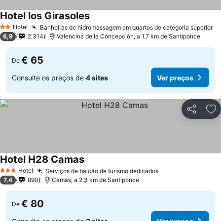
Hotel los Girasoles
Hotel
Banheiras de hidromassagem em quartos de categoria superior
2 Estrelas
6,9
2.314
Valencina de la Concepción, a 1.7 km de Santiponce
€ 65
De
Consulte os preços de
4 sites
Ver preços
Partilhar
Ad
Hotel H28 Camas
Hotel
Serviços de balcão de turismo dedicados
3 Estrelas
7,4
890
Camas, a 2.3 km de Santiponce
€ 80
De