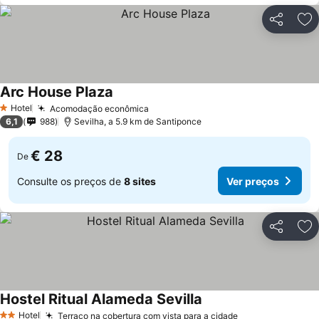
Partilhar
Ad
Arc House Plaza
Hotel
Acomodação econômica
1 Estrelas
6,1
988
Sevilha, a 5.9 km de Santiponce
€ 28
De
Consulte os preços de
8 sites
Ver preços
Partilhar
Ad
Hostel Ritual Alameda Sevilla
Hotel
Terraço na cobertura com vista para a cidade