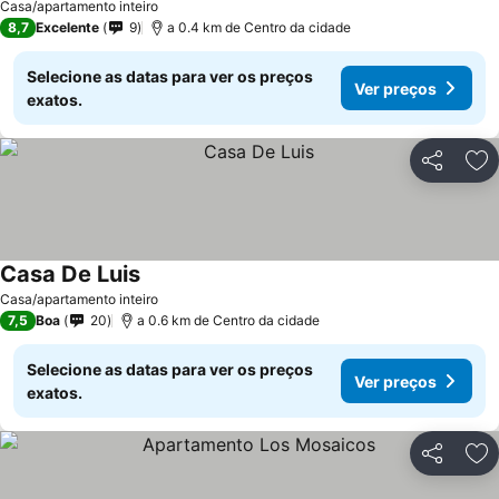
Casa/apartamento inteiro
8,7
Excelente
9
a 0.4 km de Centro da cidade
Selecione as datas para ver os preços
Ver preços
exatos.
Partilhar
Ad
Casa De Luis
Casa/apartamento inteiro
7,5
Boa
20
a 0.6 km de Centro da cidade
Selecione as datas para ver os preços
Ver preços
exatos.
Partilhar
Ad