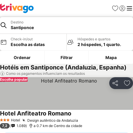
Favoritos
Iniciar
Me
Destino
Santiponce
Check-in/out
Hóspedes e quartos
Escolha as datas
2 hóspedes, 1 quarto.
Ordenar
Filtrar
Mapa
Hotéis em Santiponce (Andaluzia, Espanha)
Como os pagamentos influenciam os resultados
Escolha popular
Partilhar
Ad
Hotel Anfiteatro Romano
Hotel
Design autêntico da Andaluzia
3 Estrelas
7,2
1.089
a 0.7 km de Centro da cidade