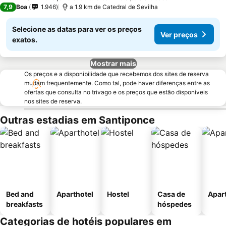
2 Estrelas
7,9
Boa
1.946
a 1.9 km de Catedral de Sevilha
Selecione as datas para ver os preços
Ver preços
exatos.
Mostrar mais
Os preços e a disponibilidade que recebemos dos sites de reserva
mudam frequentemente. Como tal, pode haver diferenças entre as
ofertas que consulta no trivago e os preços que estão disponíveis
nos sites de reserva.
Outras estadias em Santiponce
Bed and
Aparthotel
Hostel
Casa de
Apar
breakfasts
hóspedes
Categorias de hotéis populares em