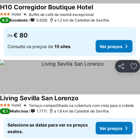
H10 Corregidor Boutique Hotel
Hotel
Buffet de café da manhã excepcional
3 Estrelas
9,0
Excelente
5.626
a 1.2 km de Catedral de Sevilha
€ 80
De
Consulte os preços de
15 sites
Ver preços
Partilhar
Ad
Living Sevilla San Lorenzo
Hotel
Terraço compartilhado na cobertura com vista para a cidade
3 Estrelas
8,1
Muito boa
1.777
a 1.8 km de Catedral de Sevilha
Selecione as datas para ver os preços
Ver preços
exatos.