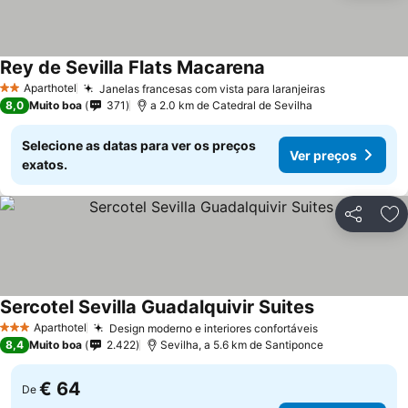
Rey de Sevilla Flats Macarena
Aparthotel
Janelas francesas com vista para laranjeiras
2 Estrelas
8,0
Muito boa
371
a 2.0 km de Catedral de Sevilha
Selecione as datas para ver os preços
Ver preços
exatos.
Partilhar
Ad
Sercotel Sevilla Guadalquivir Suites
Aparthotel
Design moderno e interiores confortáveis
3 Estrelas
8,4
Muito boa
2.422
Sevilha, a 5.6 km de Santiponce
€ 64
De