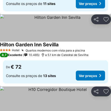
Consulte os preços de
11 sites
Ver preços
Partilhar
Ad
Hilton Garden Inn Sevilla
Hotel
Quartos modernos com vista para a piscina
4 Estrelas
8,7
Excelente
10.485
a 5.1 km de Catedral de Sevilha
€ 72
De
Consulte os preços de
13 sites
Ver preços
Partilhar
Ad