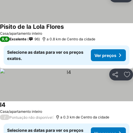
Pisito de la Lola Flores
Casa/apartamento inteiro
9,6
Excelente
96
a 0.8 km de Centro da cidade
Selecione as datas para ver os preços
Ver preços
exatos.
Partilhar
Ad
l4
Casa/apartamento inteiro
/
a 0.3 km de Centro da cidade
Pontuação não disponível
Selecione as datas para ver os preços