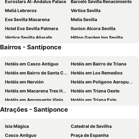
Eurostars Al-Andalus Palace
Barceló Sevilla Renacimiento
Meliá Lebreros
Vértice Sevilla
Exe Sevilla Macarena
Melia Sevilla
Hotel Exe Sevilla Palmera
Ilunion Alcora Sevilla
Vértice Sevilla Aljarafe
Hilton Garden Inn Sevilla
Bairros - Santiponce
Novotel Sevilla
Hotel Macià Sevilla Kubb
Porcel Torneo
ibis budget Sevilla Aeropuerto
Hotéis em Casco Antiguo
Hotéis em Bairro de Triana
ibis Styles Sevilla City Santa Justa
Hotel Eurostars Regina
Hotéis em Bairro de Santa Cruz
Hotéis em Los Remedios
NH Sevilla Plaza de Armas
Virgen de los Reyes
Hotéis em Nervión
Hotéis em Poligono Aeropuerto
Exe Isla Cartuja
Eurostars Torre Sevilla
Hotéis em Macarena Tres Huertas
Hotéis em Triana Oeste
Hotel Abades Benacazon
NH Collection Sevilla
Hotéis em Aeropuerto Viejo
Hotéis em Triana Este
Exe Gran Hotel Solucar
Petit Palace Puerta de Triana
Atrações - Santiponce
Hotéis em Zodiaco
Hotéis em Arenal
Ibis Sevilla
Hotel Fernando III
Hotéis em El Rocio
Hotéis em Barrio de la Macarena
Hotel Sevilla Center
Pension Nuevo Suizo
Isla Mágica
Catedral de Sevilha
Hotéis em Barrio de San Gil
Hotéis em San Pablo Barrios D y E
Hesperia Sevilla
Alcoba del Rey de Sevilla
Casco Antiguo
Praça de Espanha
Hotéis em Alfalfa
Hotéis em San Pablo - Santa Justa
Bellavista Sevilla
Futurotel Sevilla