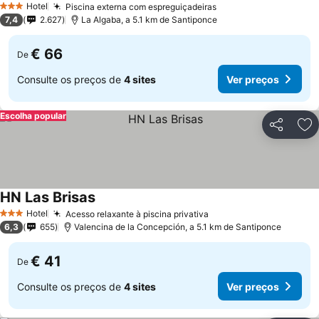
Hotel
Piscina externa com espreguiçadeiras
3 Estrelas
7,4
2.627
La Algaba, a 5.1 km de Santiponce
€ 66
De
Consulte os preços de
4 sites
Ver preços
Escolha popular
Partilhar
Ad
HN Las Brisas
Hotel
Acesso relaxante à piscina privativa
3 Estrelas
6,3
655
Valencina de la Concepción, a 5.1 km de Santiponce
€ 41
De
Consulte os preços de
4 sites
Ver preços