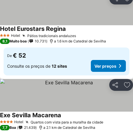
Partilhar
Ad
Hotel Eurostars Regina
Hotel
Pátios tradicionais andaluzes
3 Estrelas
8,1
Muito boa
10.731
a 1.6 km de Catedral de Sevilha
€ 52
De
Consulte os preços de
12 sites
Ver preços
Partilhar
Ad
Exe Sevilla Macarena
Hotel
Quartos com vista para a muralha da cidade
4 Estrelas
7,7
Boa
21.439
a 2.1 km de Catedral de Sevilha