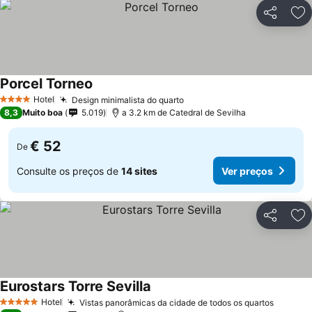
Partilhar
Ad
Porcel Torneo
Hotel
Design minimalista do quarto
4 Estrelas
8,3
Muito boa
5.019
a 3.2 km de Catedral de Sevilha
€ 52
De
Consulte os preços de
14 sites
Ver preços
Partilhar
Ad
Eurostars Torre Sevilla
Hotel
Vistas panorâmicas da cidade de todos os quartos
5 Estrelas