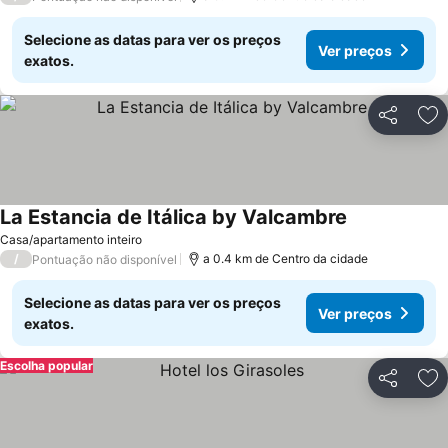
Selecione as datas para ver os preços
Ver preços
exatos.
Partilhar
Ad
La Estancia de Itálica by Valcambre
Casa/apartamento inteiro
/
a 0.4 km de Centro da cidade
Pontuação não disponível
Selecione as datas para ver os preços
Ver preços
exatos.
Escolha popular
Partilhar
Ad