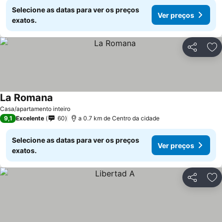
Selecione as datas para ver os preços
Ver preços
exatos.
Partilhar
Ad
La Romana
Casa/apartamento inteiro
9,1
Excelente
60
a 0.7 km de Centro da cidade
Selecione as datas para ver os preços
Ver preços
exatos.
Partilhar
Ad