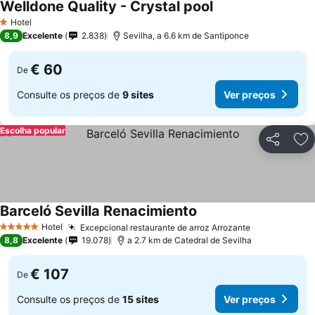
Welldone Quality - Crystal pool
Hotel
1 Estrelas
8,9
Excelente
2.838
Sevilha, a 6.6 km de Santiponce
€ 60
De
Consulte os preços de
9 sites
Ver preços
Escolha popular
Partilhar
Ad
Barceló Sevilla Renacimiento
Hotel
Excepcional restaurante de arroz Arrozante
5 Estrelas
8,8
Excelente
19.078
a 2.7 km de Catedral de Sevilha
€ 107
De
Consulte os preços de
15 sites
Ver preços