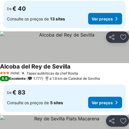
€ 40
De
Consulte os preços de
13 sites
Ver preços
Partilhar
Ad
Alcoba del Rey de Sevilla
Hotel
Tapas autênticas da chef Rosita
3 Estrelas
8,6
Excelente
1.777
a 1.9 km de Catedral de Sevilha
€ 83
De
Consulte os preços de
5 sites
Ver preços
Partilhar
Ad