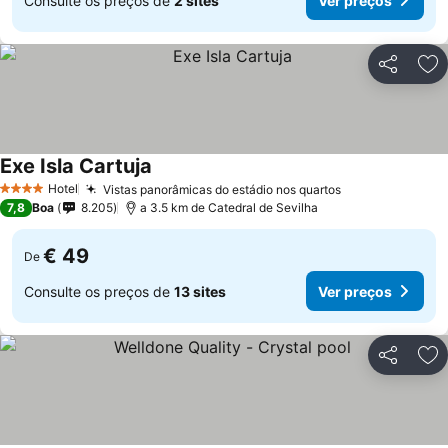
Consulte os preços de
2 sites
Ver preços
Partilhar
Ad
Exe Isla Cartuja
Hotel
Vistas panorâmicas do estádio nos quartos
4 Estrelas
7,8
Boa
8.205
a 3.5 km de Catedral de Sevilha
€ 49
De
Consulte os preços de
13 sites
Ver preços
Partilhar
Ad