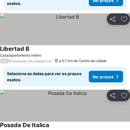
Ver preços
exatos.
Partilhar
Ad
Libertad B
Casa/apartamento inteiro
/
a 0.7 km de Centro da cidade
Pontuação não disponível
Selecione as datas para ver os preços
Ver preços
exatos.
Partilhar
Ad
Posada De Italica