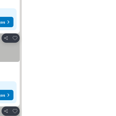
ços
Adicionar aos favoritos
Partilhar
ços
Adicionar aos favoritos
Partilhar