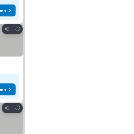
ços
Adicionar aos favoritos
Partilhar
ços
Adicionar aos favoritos
Partilhar