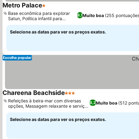
Metro Palace
1 Estrelas
Ver preços
Base econômica para explorar
Muito boa
(255 pontuações
8,1
Satun, Política infantil para
Ver preços
famílias
Selecione as datas para ver os preços exatos.
Escolha popular
Chareena Beachside
3 Estrelas
Ver preços
Refeições à beira-mar com diversas
Muito boa
(512 pont
8,2
opções, Massagem relaxante e serviços
Ver preços
de spa
Selecione as datas para ver os preços exatos.