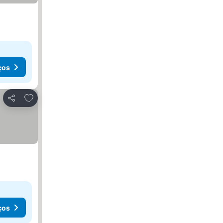
ços
Adicionar aos favoritos
Partilhar
ços