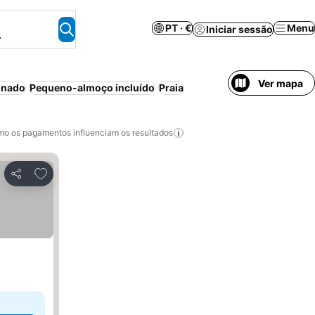
PT · €
Menu
Iniciar sessão
.
Ver mapa
onado
Pequeno-almoço incluído
Praia
o os pagamentos influenciam os resultados
Adicionar aos favoritos
Partilhar