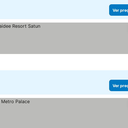
Ver pre
Ver pre