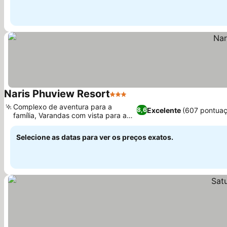
Naris Phuview Resort
3 Estrelas
Ver preços
Complexo de aventura para a
Excelente
(607 pontuaç
8,6
família, Varandas com vista para a
Ver preços
montanha
Selecione as datas para ver os preços exatos.