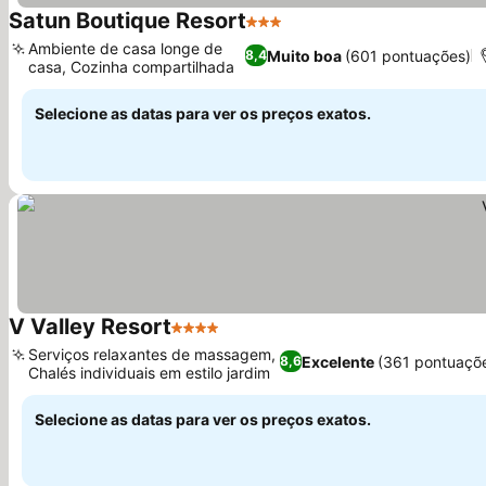
Satun Boutique Resort
3 Estrelas
Ver preços
Ambiente de casa longe de
Muito boa
(601 pontuações)
8,4
casa, Cozinha compartilhada
Ver preços
Selecione as datas para ver os preços exatos.
V Valley Resort
4 Estrelas
Ver preços
Serviços relaxantes de massagem,
Excelente
(361 pontuaçõ
8,6
Chalés individuais em estilo jardim
Ver preços
Selecione as datas para ver os preços exatos.