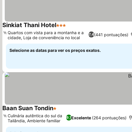
Sinkiat Thani Hotel
3 Estrelas
Ver preços
Quartos com vista para a montanha e a
(441 pontuações)
7,4
cidade, Loja de conveniência no local
Ver preços
Selecione as datas para ver os preços exatos.
Baan Suan Tondin
1 Estrelas
Ver preços
Culinária autêntica do sul da
Excelente
(264 pontuações)
9,1
Tailândia, Ambiente familiar
Ver preços