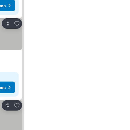
ços
Adicionar aos favoritos
Partilhar
ços
Adicionar aos favoritos
Partilhar