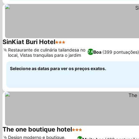
SinKiat Buri Hotel
3 Estrelas
Ver preços
Restaurante de culinária tailandesa no
Boa
(399 pontuações
7,6
local, Vistas tranquilas para o jardim
Ver preços
Selecione as datas para ver os preços exatos.
The one boutique hotel
3 Estrelas
Ver preços
Design moderno e boutique,