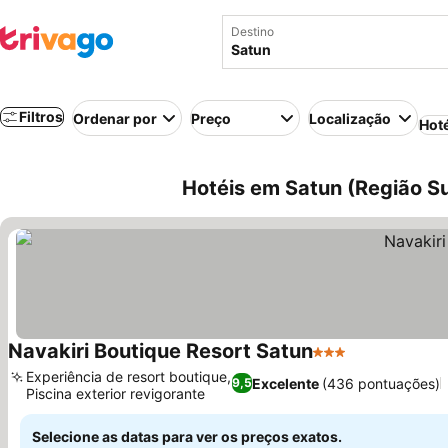
Destino
Filtros
Ordenar por
Preço
Localização
Hot
Hotéis em Satun (Região Sul
Navakiri Boutique Resort Satun
3 Estrelas
Ver preços
Experiência de resort boutique,
Excelente
(436 pontuações)
9,5
Piscina exterior revigorante
Ver preços
Selecione as datas para ver os preços exatos.