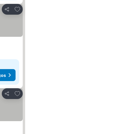
Adicionar aos favoritos
Partilhar
ços
Adicionar aos favoritos
Partilhar