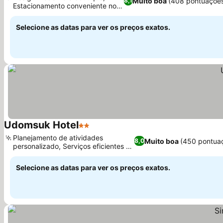
Muito boa
(408 pontuaçõe
8,1
Estacionamento conveniente no
Ver preços
local
Selecione as datas para ver os preços exatos.
Udomsuk Hotel
2 Estrelas
Ver preços
Planejamento de atividades
Muito boa
(450 pontua
8,0
personalizado, Serviços eficientes na
Ver preços
recepção
Selecione as datas para ver os preços exatos.