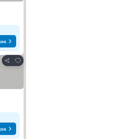
ços
Adicionar aos favoritos
Partilhar
ços