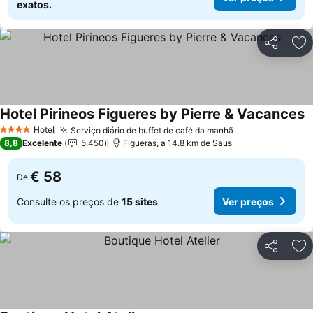
exatos.
Partilhar
Ad
Hotel Pirineos Figueres by Pierre & Vacances
Hotel
Serviço diário de buffet de café da manhã
4 Estrelas
8,8
Excelente
5.450
Figueras, a 14.8 km de Saus
€ 58
De
Consulte os preços de
15 sites
Ver preços
Partilhar
Ad