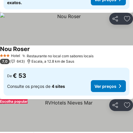
exatos.
Partilhar
Ad
Nou Roser
Hotel
Restaurante no local com sabores locais
3 Estrelas
7,0
643
Escala, a 12.8 km de Saus
€ 53
De
Consulte os preços de
4 sites
Ver preços
Escolha popular
Partilhar
Ad