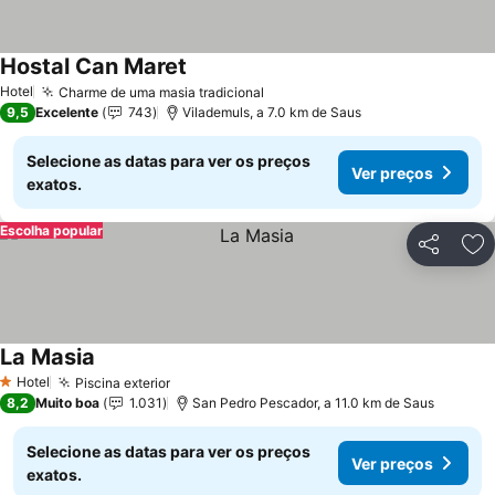
Hostal Can Maret
Hotel
Charme de uma masia tradicional
9,5
Excelente
743
Vilademuls, a 7.0 km de Saus
Selecione as datas para ver os preços
Ver preços
exatos.
Escolha popular
Partilhar
Ad
La Masia
Hotel
Piscina exterior
1 Estrelas
8,2
Muito boa
1.031
San Pedro Pescador, a 11.0 km de Saus
Selecione as datas para ver os preços
Ver preços
exatos.