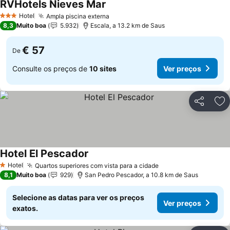
RVHotels Nieves Mar
Hotel
Ampla piscina externa
3 Estrelas
8,3
Muito boa
5.932
Escala, a 13.2 km de Saus
€ 57
De
Consulte os preços de
10 sites
Ver preços
Partilhar
Ad
Hotel El Pescador
Hotel
Quartos superiores com vista para a cidade
1 Estrelas
8,1
Muito boa
929
San Pedro Pescador, a 10.8 km de Saus
Selecione as datas para ver os preços
Ver preços
exatos.