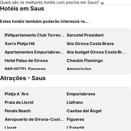
Quais são os melhores hotéis com piscina em Saus?
Hotéis em Saus
Estes hotéis também poderão interessá-lo...
RVApartaments Club Torrevella
Sercotel President
Xon's Platja HA
ibis Girona Costa Brava
Apartamentos Empuriabrava Maurici Park
ibis budget Girona Costa Brava
Hotel Palau de Girona
Checkin Flamingo
B&B HOTEL Figueres
Ampuria Inn
Atrações - Saus
Apartaments Comte d'Empuries
RVHotels Nieves Mar
Hotel Can Català
Hotel Europa de Figueres
Platja d´Aro
Empuriabrava
Hotel Emporda
La Masia
Praia de Lloret
Llafranc
Hotel Pirineos Figueres by Pierre & Vacances
Hotel L'Escala Centre
Fenals Beach
Casitas del Ángel
Hostal Empúries
Mas Tulsà Casa Rural Girona
Aeropuerto de Girona-Costa Brava
Figueres
Hotel & Restaurant Figueres Parc
El Salats
Lloret
L'Estartit
Hotel Costabella
Hotel Divino by Fimedhotels