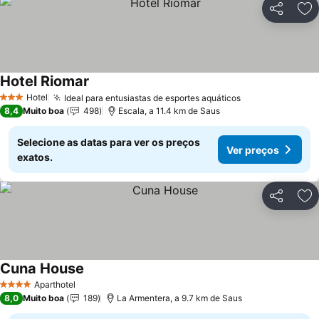
Partilhar
Ad
Hotel Riomar
Hotel
Ideal para entusiastas de esportes aquáticos
3 Estrelas
8,4
Muito boa
498
Escala, a 11.4 km de Saus
Selecione as datas para ver os preços
Ver preços
exatos.
Partilhar
Ad
Cuna House
Aparthotel
4 Estrelas
8,0
Muito boa
189
La Armentera, a 9.7 km de Saus