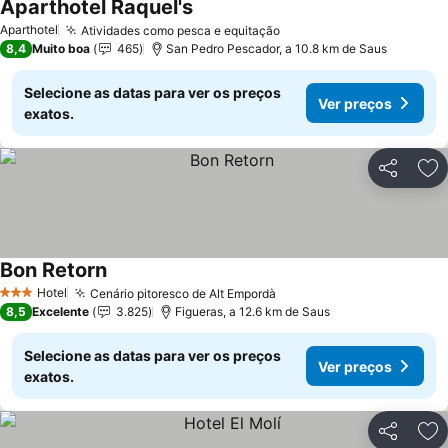
Aparthotel Raquel's
Aparthotel
Atividades como pesca e equitação
8,4
Muito boa
465
San Pedro Pescador, a 10.8 km de Saus
Selecione as datas para ver os preços
Ver preços
exatos.
Partilhar
Ad
Bon Retorn
Hotel
Cenário pitoresco de Alt Empordà
3 Estrelas
8,5
Excelente
3.825
Figueras, a 12.6 km de Saus
Selecione as datas para ver os preços
Ver preços
exatos.
Partilhar
Ad