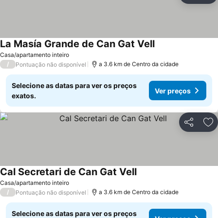
La Masía Grande de Can Gat Vell
Casa/apartamento inteiro
/
a 3.6 km de Centro da cidade
Pontuação não disponível
Selecione as datas para ver os preços
Ver preços
exatos.
Partilhar
Ad
Cal Secretari de Can Gat Vell
Casa/apartamento inteiro
/
a 3.6 km de Centro da cidade
Pontuação não disponível
Selecione as datas para ver os preços