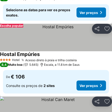
Selecione as datas para ver os preços
Ver preços
exatos.
Escolha popular
Partilhar
Ad
Hostal Empúries
Hotel
Acesso direto à praia e trilha costeira
4 Estrelas
8,4
Muito boa
5.645
Escala, a 11.8 km de Saus
€ 106
De
Consulte os preços de
2 sites
Ver preços
Partilhar
Ad