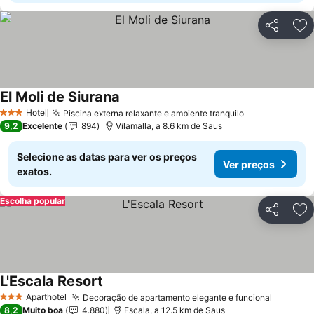
Partilhar
Ad
El Moli de Siurana
Hotel
Piscina externa relaxante e ambiente tranquilo
3 Estrelas
9,2
Excelente
894
Vilamalla, a 8.6 km de Saus
Selecione as datas para ver os preços
Ver preços
exatos.
Escolha popular
Partilhar
Ad
L'Escala Resort
Aparthotel
Decoração de apartamento elegante e funcional
3 Estrelas
8,2
Muito boa
4.880
Escala, a 12.5 km de Saus