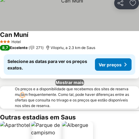
Partilhar
Ad
Can Muní
Hotel
3 Estrelas
8,7
Excelente
271
Vilopriu, a 2.3 km de Saus
Selecione as datas para ver os preços
Ver preços
exatos.
Mostrar mais
Os preços e a disponibilidade que recebemos dos sites de reserva
mudam frequentemente. Como tal, pode haver diferenças entre as
ofertas que consulta no trivago e os preços que estão disponíveis
nos sites de reserva.
Outras estadias em Saus