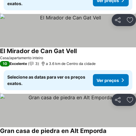
Ver preços
exatos.
Partilhar
Ad
El Mirador de Can Gat Vell
Casa/apartamento inteiro
10
Excelente
3
a 3.6 km de Centro da cidade
Selecione as datas para ver os preços
Ver preços
exatos.
Partilhar
Ad
Gran casa de piedra en Alt Emporda