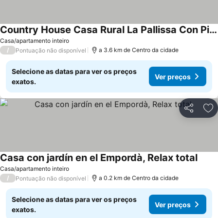
Country House Casa Rural La Pallissa Con Piscina With Mountain View, Shared Pool And Wi-fi
Casa/apartamento inteiro
/
a 3.6 km de Centro da cidade
Pontuação não disponível
Selecione as datas para ver os preços
Ver preços
exatos.
Partilhar
Ad
Casa con jardín en el Empordà, Relax total
Casa/apartamento inteiro
/
a 0.2 km de Centro da cidade
Pontuação não disponível
Selecione as datas para ver os preços
Ver preços
exatos.