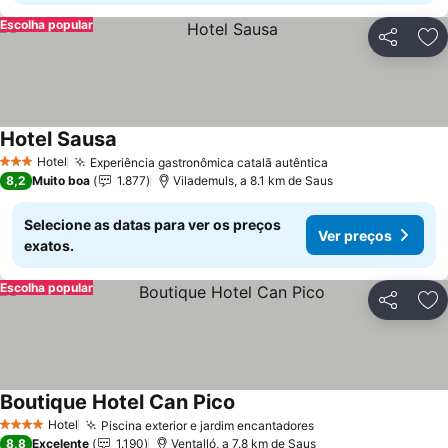
Escolha popular
Partilhar
Ad
Hotel Sausa
Hotel
Experiência gastronômica catalã autêntica
3 Estrelas
8,2
Muito boa
1.877
Vilademuls, a 8.1 km de Saus
Selecione as datas para ver os preços
Ver preços
exatos.
Escolha popular
Partilhar
Ad
Boutique Hotel Can Pico
Hotel
Piscina exterior e jardim encantadores
4 Estrelas
8,8
Excelente
1.190
Ventalló, a 7.8 km de Saus