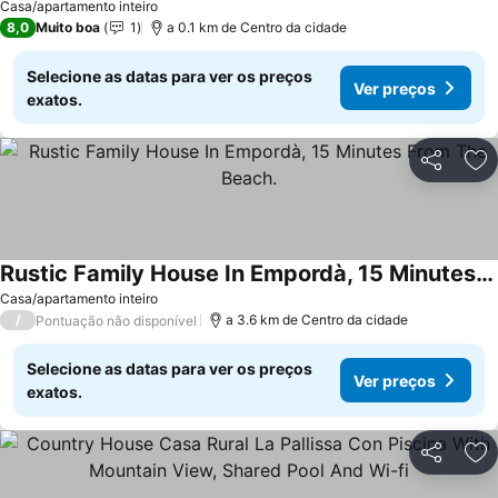
Casa/apartamento inteiro
8,0
Muito boa
1
a 0.1 km de Centro da cidade
Selecione as datas para ver os preços
Ver preços
exatos.
Partilhar
Ad
Rustic Family House In Empordà, 15 Minutes From The Beach.
Casa/apartamento inteiro
/
a 3.6 km de Centro da cidade
Pontuação não disponível
Selecione as datas para ver os preços
Ver preços
exatos.
Partilhar
Ad