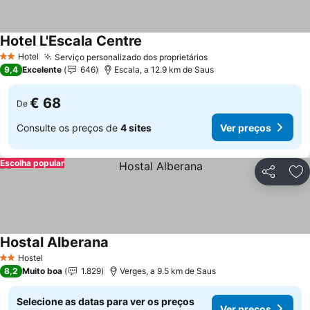
Hotel L'Escala Centre
Hotel
Serviço personalizado dos proprietários
2 Estrelas
9,4
Excelente
646
Escala, a 12.9 km de Saus
€ 68
De
Consulte os preços de
4 sites
Ver preços
Escolha popular
Partilhar
Ad
Hostal Alberana
Hostel
2 Estrelas
8,2
Muito boa
1.829
Verges, a 9.5 km de Saus
Selecione as datas para ver os preços
Ver preços