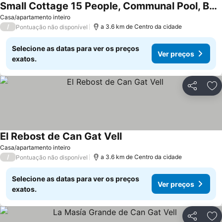
Small Cottage 15 People, Communal Pool, Barbecue, Costa Brava At 17 Km
Casa/apartamento inteiro
/
a 3.6 km de Centro da cidade
Pontuação não disponível
Selecione as datas para ver os preços
Ver preços
exatos.
Partilhar
Ad
El Rebost de Can Gat Vell
Casa/apartamento inteiro
/
a 3.6 km de Centro da cidade
Pontuação não disponível
Selecione as datas para ver os preços
Ver preços
exatos.
Partilhar
Ad