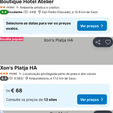
Boutique Hotel Atelier
Hotel
Ambiente artístico e criativo
2 Estrelas
9,6
Excelente
449
San Pedro Pescador, a 10.6 km de Saus
Selecione as datas para ver os preços
Ver preços
exatos.
Escolha popular
Partilhar
Ad
Xon's Platja HA
Hotel
Localização privilegiada perto da praia e dos canais
3 Estrelas
6,4
6.583
Ampuriabrava, a 17.0 km de Saus
€ 68
De
Consulte os preços de
13 sites
Ver preços