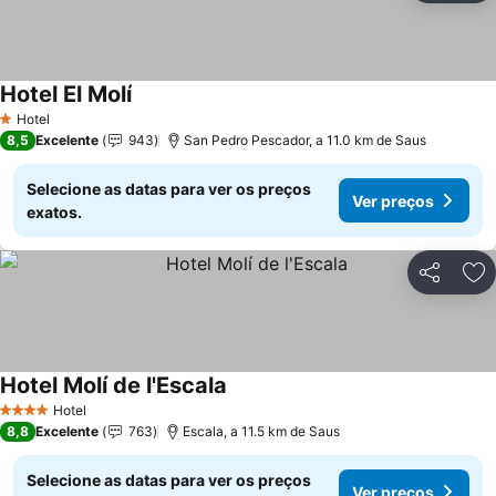
Hotel El Molí
Hotel
1 Estrelas
8,5
Excelente
943
San Pedro Pescador, a 11.0 km de Saus
Selecione as datas para ver os preços
Ver preços
exatos.
Partilhar
Ad
Hotel Molí de l'Escala
Hotel
4 Estrelas
8,8
Excelente
763
Escala, a 11.5 km de Saus
Selecione as datas para ver os preços
Ver preços