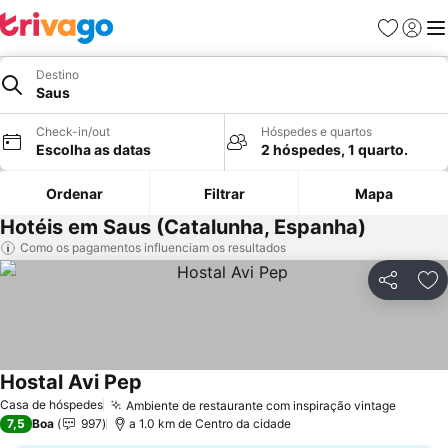
Favoritos
Iniciar
Me
Destino
Saus
Check-in/out
Hóspedes e quartos
Escolha as datas
2 hóspedes, 1 quarto.
Ordenar
Filtrar
Mapa
Hotéis em Saus (Catalunha, Espanha)
Como os pagamentos influenciam os resultados
Partilhar
Ad
Hostal Avi Pep
Casa de hóspedes
Ambiente de restaurante com inspiração vintage
7,5
Boa
997
a 1.0 km de Centro da cidade