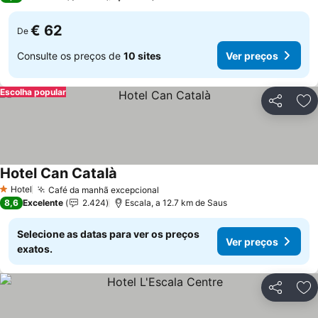
€ 62
De
Consulte os preços de
10 sites
Ver preços
Escolha popular
Partilhar
Ad
Hotel Can Català
Hotel
Café da manhã excepcional
1 Estrelas
8,6
Excelente
2.424
Escala, a 12.7 km de Saus
Selecione as datas para ver os preços
Ver preços
exatos.
Partilhar
Ad