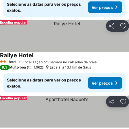
Selecione as datas para ver os preços
Ver preços
exatos.
Escolha popular
Partilhar
Ad
Rallye Hotel
Hotel
Localização privilegiada no calçadão da praia
2 Estrelas
8,3
Muito boa
1.962
Escala, a 13.1 km de Saus
Selecione as datas para ver os preços
Ver preços
exatos.
Escolha popular
Partilhar
Ad