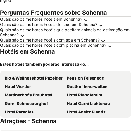
night)
Perguntas Frequentes sobre Schenna
Quais são os melhores hotéis em Schenna?
Quais são os melhores hotéis de luxo em Schenna?
Quais são os melhores hotéis que aceitam animais de estimação em
Schenna?
Quais são os melhores hotéis com spa em Schenna?
Quais são os melhores hotéis com piscina em Schenna?
Hotéis em Schenna
Estes hotéis também poderão interessá-lo...
Bio & Wellnesshotel Pazeider
Pension Felsenegg
Hotel Viertler
Gasthof Innerwalten
Martinerhof's Brauhotel
Hotel Pfandleralm
Garni Schneeburghof
Hotel Garni Lichtenau
Hotel Paradies
Hotel Ansitz Plantiz
Atrações - Schenna
Park Mignon&Spa
Hotel Therme Meran - Terme Merano
Miramonti Boutique Hotel
Hotel Vilpianerhof