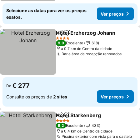
Selecione as datas para ver os preços
Ver preços
exatos.
Hotel Erzherzog Johann
Partilhar
Adicionar aos favoritos
4 Estrelas
9,0
Excelente
618
a 0.7 km de Centro da cidade
Bar e área de recepção renovados
€ 277
De
Consulte os preços de
2 sites
Ver preços
Hotel Starkenberg
Partilhar
Adicionar aos favoritos
4 Estrelas
9,2
Excelente
433
a 0.4 km de Centro da cidade
Piscina exterior com vista para o castelo