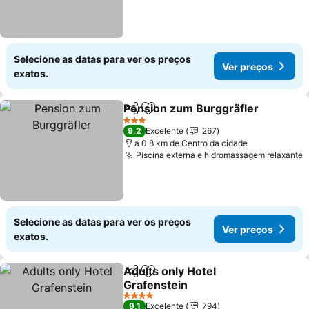
Selecione as datas para ver os preços
Ver preços
exatos.
Pension zum Burggräfler
Partilhar
Adicionar aos favoritos
3 Estrelas
9,2
Excelente
267
a 0.8 km de Centro da cidade
Piscina externa e hidromassagem relaxante
Selecione as datas para ver os preços
Ver preços
exatos.
Adults only Hotel
Partilhar
Adicionar aos favoritos
Grafenstein
4 Estrelas
9,1
Excelente
794