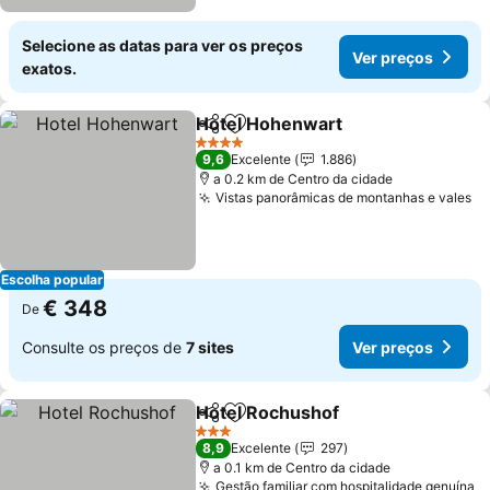
Selecione as datas para ver os preços
Ver preços
exatos.
Hotel Hohenwart
Partilhar
Adicionar aos favoritos
4 Estrelas
9,6
Excelente
1.886
a 0.2 km de Centro da cidade
Vistas panorâmicas de montanhas e vales
Escolha popular
€ 348
De
Consulte os preços de
7 sites
Ver preços
Hotel Rochushof
Partilhar
Adicionar aos favoritos
3 Estrelas
8,9
Excelente
297
a 0.1 km de Centro da cidade
Gestão familiar com hospitalidade genuína