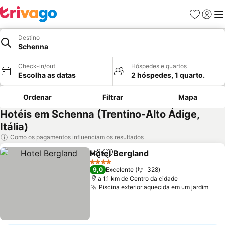
Favoritos
Iniciar
Me
Destino
Schenna
Check-in/out
Hóspedes e quartos
Escolha as datas
2 hóspedes, 1 quarto.
Ordenar
Filtrar
Mapa
Hotéis em Schenna (Trentino-Alto Ádige,
Itália)
Como os pagamentos influenciam os resultados
Hotel Bergland
Partilhar
Adicionar aos favoritos
4 Estrelas
9,0
Excelente
328
a 1.1 km de Centro da cidade
Piscina exterior aquecida em um jardim