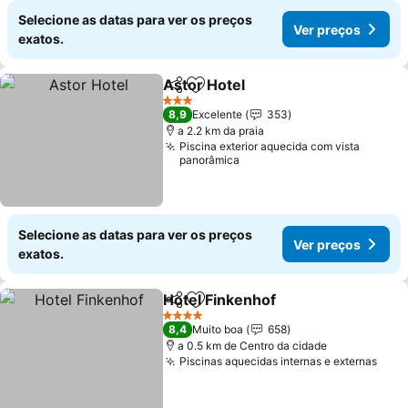
Selecione as datas para ver os preços
Ver preços
exatos.
Astor Hotel
Partilhar
Adicionar aos favoritos
3 Estrelas
8,9
Excelente
353
a 2.2 km da praia
Piscina exterior aquecida com vista
panorâmica
Selecione as datas para ver os preços
Ver preços
exatos.
Hotel Finkenhof
Partilhar
Adicionar aos favoritos
4 Estrelas
8,4
Muito boa
658
a 0.5 km de Centro da cidade
Piscinas aquecidas internas e externas