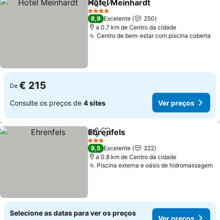
Hotel Meinhardt
Partilhar
Adicionar aos favoritos
4 Estrelas
8,9
Excelente
250
a 0.7 km de Centro da cidade
Centro de bem-estar com piscina coberta
€ 215
De
Consulte os preços de
4 sites
Ver preços
Ehrenfels
Partilhar
Adicionar aos favoritos
3 Estrelas
9,5
Excelente
222
a 0.8 km de Centro da cidade
Piscina externa e oásis de hidromassagem
Selecione as datas para ver os preços
Ver preços