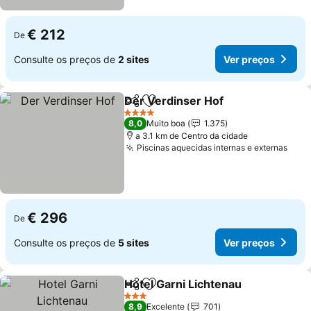
€ 212
De
Consulte os preços de
2 sites
Ver preços
Der Verdinser Hof
Partilhar
Adicionar aos favoritos
4 Estrelas
8,0
Muito boa
1.375
a 3.1 km de Centro da cidade
Piscinas aquecidas internas e externas
€ 296
De
Consulte os preços de
5 sites
Ver preços
Hotel Garni Lichtenau
Partilhar
Adicionar aos favoritos
3 Estrelas
8,9
Excelente
701