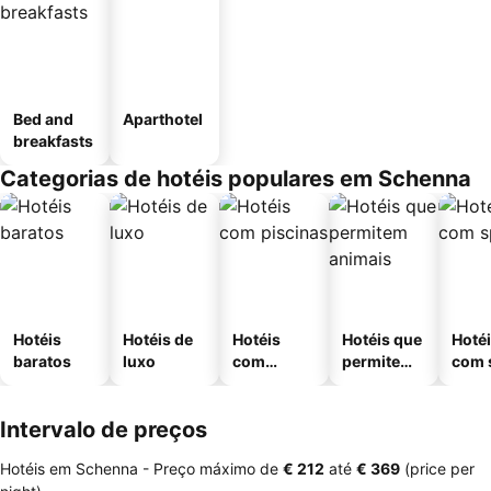
Bed and
Aparthotel
breakfasts
Categorias de hotéis populares em Schenna
Hotéis
Hotéis de
Hotéis
Hotéis que
Hoté
baratos
luxo
com
permitem
com 
piscinas
animais
Intervalo de preços
Hotéis em Schenna -
Preço máximo
de
‎€ 212
até
‎€ 369
(price per