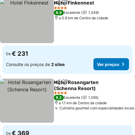
Hotel Finkennest
Partilhar
Adicionar aos favoritos
4 Estrelas
8,6
Excelente
1.349
a 0.6 km de Centro da cidade
€ 231
De
Consulte os preços de
2 sites
Ver preços
Hotel Rosengarten
Partilhar
Adicionar aos favoritos
(Schenna Resort)
4 Estrelas
9,2
Excelente
1.395
a 1.1 km de Centro da cidade
Culinária gourmet com especialidades locais
€ 369
De