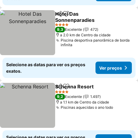
Hotel Das
Partilhar
Adicionar aos favoritos
Sonnenparadies
4 Estrelas
9,3
Excelente
472
a 2.0 km de Centro da cidade
Piscina desportiva panorâmica de borda
infinita
Selecione as datas para ver os preços
Ver preços
exatos.
Schenna Resort
Partilhar
Adicionar aos favoritos
4 Estrelas
9,2
Excelente
1.497
a 1.1 km de Centro da cidade
Piscinas aquecidas o ano todo
Selecione as datas para ver os preços