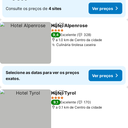
Consulte os preços de
4 sites
Ver preços
Hotel Alpenrose
Partilhar
Adicionar aos favoritos
4 Estrelas
9,4
Excelente
328
a 1.0 km de Centro da cidade
Culinária tirolesa caseira
Selecione as datas para ver os preços
Ver preços
exatos.
Hotel Tyrol
Partilhar
Adicionar aos favoritos
4 Estrelas
9,1
Excelente
170
a 0.1 km de Centro da cidade