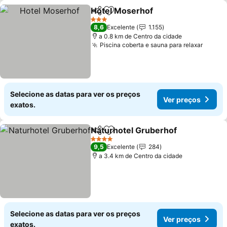
Hotel Moserhof
Partilhar
Adicionar aos favoritos
3 Estrelas
8,6
Excelente
1.155
a 0.8 km de Centro da cidade
Piscina coberta e sauna para relaxar
Selecione as datas para ver os preços
Ver preços
exatos.
Naturhotel Gruberhof
Partilhar
Adicionar aos favoritos
4 Estrelas
9,5
Excelente
284
a 3.4 km de Centro da cidade
Selecione as datas para ver os preços
Ver preços
exatos.