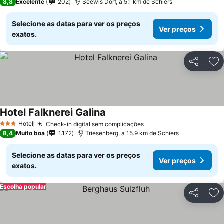
8,8
Excelente
202
Seewis Dorf, a 5.1 km de Schiers
Selecione as datas para ver os preços
Ver preços
exatos.
Partilhar
Ad
Hotel Falknerei Galina
Hotel
Check-in digital sem complicações
3 Estrelas
8,4
Muito boa
1.172
Triesenberg, a 15.9 km de Schiers
Selecione as datas para ver os preços
Ver preços
exatos.
Escolha popular
Partilhar
Ad