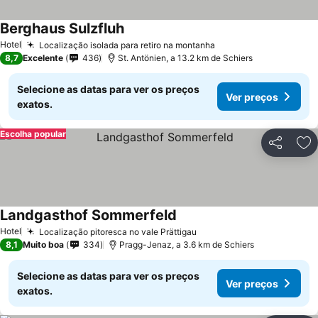
Berghaus Sulzfluh
Hotel
Localização isolada para retiro na montanha
8,7
Excelente
436
St. Antönien, a 13.2 km de Schiers
Selecione as datas para ver os preços
Ver preços
exatos.
Escolha popular
Partilhar
Ad
Landgasthof Sommerfeld
Hotel
Localização pitoresca no vale Prättigau
8,1
Muito boa
334
Pragg-Jenaz, a 3.6 km de Schiers
Selecione as datas para ver os preços
Ver preços
exatos.