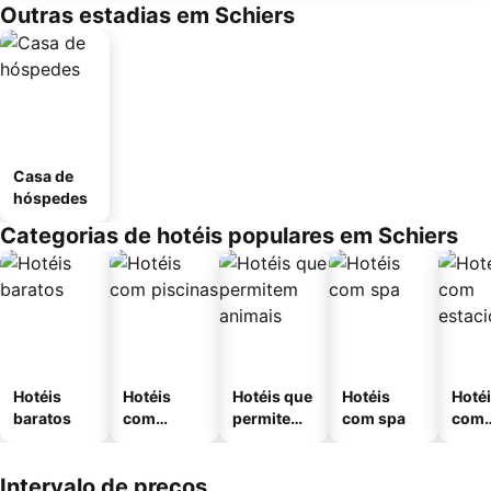
Outras estadias em Schiers
Casa de
hóspedes
Categorias de hotéis populares em Schiers
Hotéis
Hotéis
Hotéis que
Hotéis
Hoté
baratos
com
permitem
com spa
com
piscinas
animais
esta
ment
Intervalo de preços