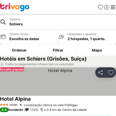
Favoritos
Iniciar
Me
Destino
Schiers
Check-in/out
Hóspedes e quartos
Escolha as datas
2 hóspedes, 1 quarto.
Ordenar
Filtrar
Mapa
Hotéis em Schiers (Grisões, Suíça)
Como os pagamentos influenciam os resultados
Escolha popular
Partilhar
Ad
Hotel Alpina
Hotel
Localização cênica no vale Prättigau
3 Estrelas
8,6
Excelente
1.125
a 0.4 km de Centro da cidade