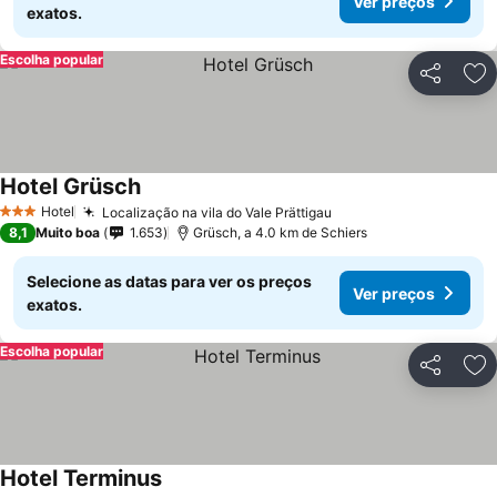
Ver preços
exatos.
Escolha popular
Partilhar
Ad
Hotel Grüsch
Hotel
Localização na vila do Vale Prättigau
3 Estrelas
8,1
Muito boa
1.653
Grüsch, a 4.0 km de Schiers
Selecione as datas para ver os preços
Ver preços
exatos.
Escolha popular
Partilhar
Ad
Hotel Terminus