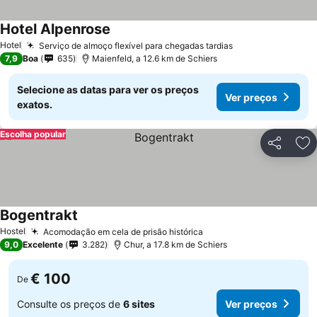
Hotel Alpenrose
Hotel
Serviço de almoço flexível para chegadas tardias
7,9
Boa
635
Maienfeld, a 12.6 km de Schiers
Selecione as datas para ver os preços
Ver preços
exatos.
Escolha popular
Partilhar
Ad
Bogentrakt
Hostel
Acomodação em cela de prisão histórica
9,0
Excelente
3.282
Chur, a 17.8 km de Schiers
€ 100
De
Consulte os preços de
6 sites
Ver preços