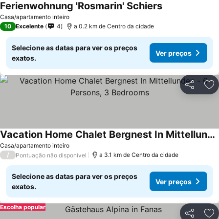
Ferienwohnung 'Rosmarin' Schiers
Casa/apartamento inteiro
10
Excelente
4
a 0.2 km de Centro da cidade
Selecione as datas para ver os preços
Ver preços
exatos.
Partilhar
Ad
Vacation Home Chalet Bergnest In Mittellunden - 6 Persons, 3 Bedrooms
Casa/apartamento inteiro
/
a 3.1 km de Centro da cidade
Pontuação não disponível
Selecione as datas para ver os preços
Ver preços
exatos.
Escolha popular
Partilhar
Ad