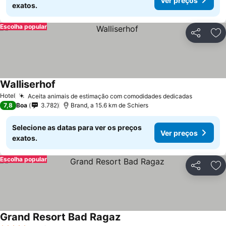
Ver preços
exatos.
Escolha popular
Partilhar
Ad
Walliserhof
Hotel
Aceita animais de estimação com comodidades dedicadas
7,8
Boa
3.782
Brand, a 15.6 km de Schiers
Selecione as datas para ver os preços
Ver preços
exatos.
Escolha popular
Partilhar
Ad
Grand Resort Bad Ragaz