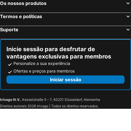
Os nossos produtos
Genébra, Genébra Hotéis
Basileia, Basileia Hotéis
Lucerna, Lucerna Hotéis
Lausanne, Vaud Hotéis
Termos e políticas
Cointrin, Genébra Hotéis
Interlaken, Berna Hotéis
Suporte
Berna, Berna Hotéis
Inicie sessão para desfrutar de
vantagens exclusivas para membros
Personalize a sua experiência
Ofertas e preços para membros
Iniciar sessão
trivago N.V.
, Kesselstraße 5 – 7, 40221 Düsseldorf, Alemanha
Direitos autorais 2026 trivago | Todos os direitos reservados.