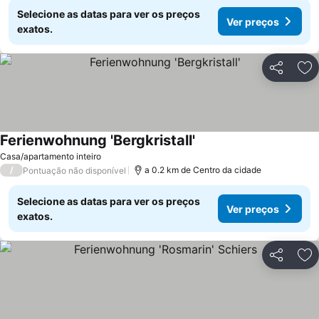
Selecione as datas para ver os preços
Ver preços
exatos.
Partilhar
Ad
Ferienwohnung 'Bergkristall'
Casa/apartamento inteiro
/
a 0.2 km de Centro da cidade
Pontuação não disponível
Selecione as datas para ver os preços
Ver preços
exatos.
Partilhar
Ad