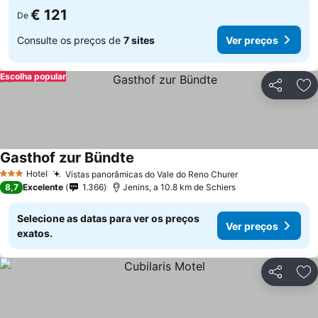
€ 121
De
Consulte os preços de
7 sites
Ver preços
Escolha popular
Partilhar
Ad
Gasthof zur Bündte
Hotel
Vistas panorâmicas do Vale do Reno Churer
3 Estrelas
8,7
Excelente
1.366
Jenins, a 10.8 km de Schiers
Selecione as datas para ver os preços
Ver preços
exatos.
Partilhar
Ad