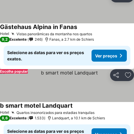
Gästehaus Alpina in Fanas
Hotel
Vistas panorâmicas da montanha nos quartos
9,2
Excelente
246
Fanas, a 2.7 km de Schiers
Selecione as datas para ver os preços
Ver preços
exatos.
Escolha popular
Partilhar
Ad
b smart motel Landquart
Hotel
Quartos insonorizados para estadias tranquilas
8,6
Excelente
1.533
Landquart, a 10.1 km de Schiers
Selecione as datas para ver os preços