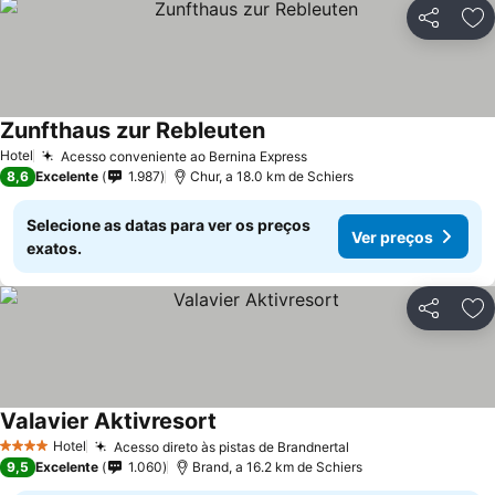
Partilhar
Ad
Zunfthaus zur Rebleuten
Hotel
Acesso conveniente ao Bernina Express
8,6
Excelente
1.987
Chur, a 18.0 km de Schiers
Selecione as datas para ver os preços
Ver preços
exatos.
Partilhar
Ad
Valavier Aktivresort
Hotel
Acesso direto às pistas de Brandnertal
4 Estrelas
9,5
Excelente
1.060
Brand, a 16.2 km de Schiers