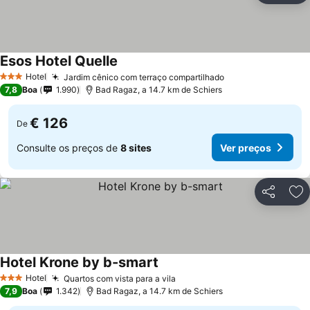
Esos Hotel Quelle
Hotel
Jardim cênico com terraço compartilhado
3 Estrelas
7,8
Boa
1.990
Bad Ragaz, a 14.7 km de Schiers
€ 126
De
Consulte os preços de
8 sites
Ver preços
Partilhar
Ad
Hotel Krone by b-smart
Hotel
Quartos com vista para a vila
3 Estrelas
7,9
Boa
1.342
Bad Ragaz, a 14.7 km de Schiers