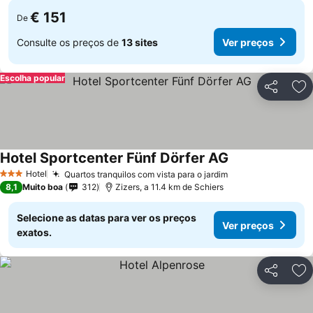
€ 151
De
Consulte os preços de
13 sites
Ver preços
Escolha popular
Partilhar
Ad
Hotel Sportcenter Fünf Dörfer AG
Hotel
Quartos tranquilos com vista para o jardim
3 Estrelas
8,1
Muito boa
312
Zizers, a 11.4 km de Schiers
Selecione as datas para ver os preços
Ver preços
exatos.
Partilhar
Ad