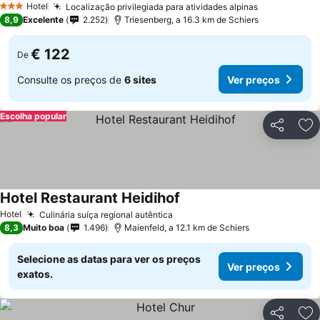
Hotel
Localização privilegiada para atividades alpinas
3 Estrelas
8,9
Excelente
2.252
Triesenberg, a 16.3 km de Schiers
€ 122
De
Consulte os preços de
6 sites
Ver preços
Escolha popular
Partilhar
Ad
Hotel Restaurant Heidihof
Hotel
Culinária suíça regional autêntica
8,3
Muito boa
1.496
Maienfeld, a 12.1 km de Schiers
Selecione as datas para ver os preços
Ver preços
exatos.
Partilhar