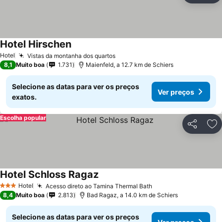
Hotel Hirschen
Hotel
Vistas da montanha dos quartos
8,1
Muito boa
1.731
Maienfeld, a 12.7 km de Schiers
Selecione as datas para ver os preços
Ver preços
exatos.
Escolha popular
Partilhar
Ad
Hotel Schloss Ragaz
Hotel
Acesso direto ao Tamina Thermal Bath
3 Estrelas
8,4
Muito boa
2.813
Bad Ragaz, a 14.0 km de Schiers
Selecione as datas para ver os preços