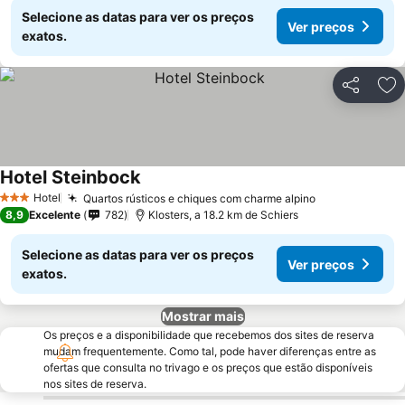
Selecione as datas para ver os preços
Ver preços
exatos.
Partilhar
Ad
Hotel Steinbock
Hotel
Quartos rústicos e chiques com charme alpino
3 Estrelas
8,9
Excelente
782
Klosters, a 18.2 km de Schiers
Selecione as datas para ver os preços
Ver preços
exatos.
Mostrar mais
Os preços e a disponibilidade que recebemos dos sites de reserva
mudam frequentemente. Como tal, pode haver diferenças entre as
ofertas que consulta no trivago e os preços que estão disponíveis
nos sites de reserva.