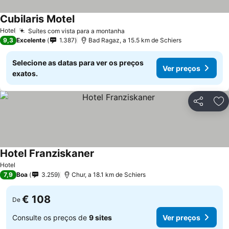
Cubilaris Motel
Hotel
Suítes com vista para a montanha
9,3
Excelente
1.387
Bad Ragaz, a 15.5 km de Schiers
Selecione as datas para ver os preços
Ver preços
exatos.
Partilhar
Ad
Hotel Franziskaner
Hotel
7,9
Boa
3.259
Chur, a 18.1 km de Schiers
€ 108
De
Consulte os preços de
9 sites
Ver preços