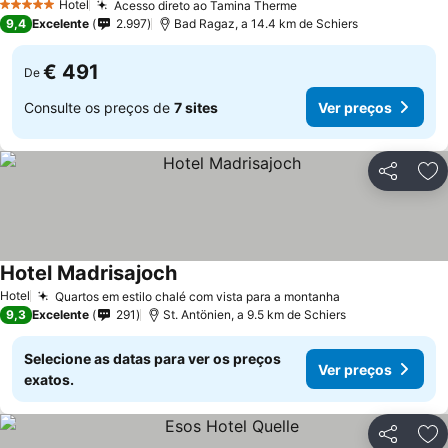
Hotel
Acesso direto ao Tamina Therme
5 Estrelas
9,4
Excelente
2.997
Bad Ragaz, a 14.4 km de Schiers
€ 491
De
Consulte os preços de
7 sites
Ver preços
Partilhar
Ad
Hotel Madrisajoch
Hotel
Quartos em estilo chalé com vista para a montanha
9,3
Excelente
291
St. Antönien, a 9.5 km de Schiers
Selecione as datas para ver os preços
Ver preços
exatos.
Partilhar
Ad