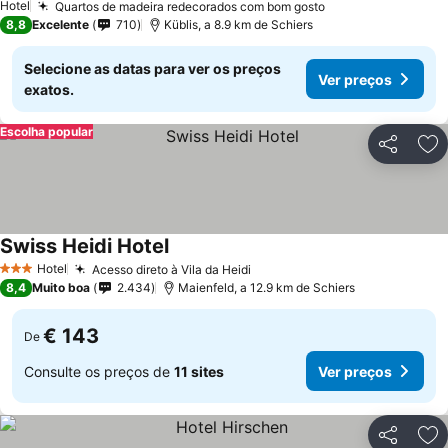
Hotel
Quartos de madeira redecorados com bom gosto
8,8
Excelente
710
Küblis, a 8.9 km de Schiers
Selecione as datas para ver os preços
Ver preços
exatos.
Escolha popular
Partilhar
Ad
Swiss Heidi Hotel
Hotel
Acesso direto à Vila da Heidi
3 Estrelas
8,4
Muito boa
2.434
Maienfeld, a 12.9 km de Schiers
€ 143
De
Consulte os preços de
11 sites
Ver preços
Partilhar
Ad