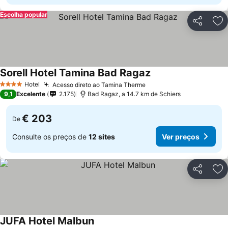
Escolha popular
Partilhar
Ad
Sorell Hotel Tamina Bad Ragaz
Hotel
Acesso direto ao Tamina Therme
4 Estrelas
9,1
Excelente
2.175
Bad Ragaz, a 14.7 km de Schiers
€ 203
De
Consulte os preços de
12 sites
Ver preços
Partilhar
Ad
JUFA Hotel Malbun