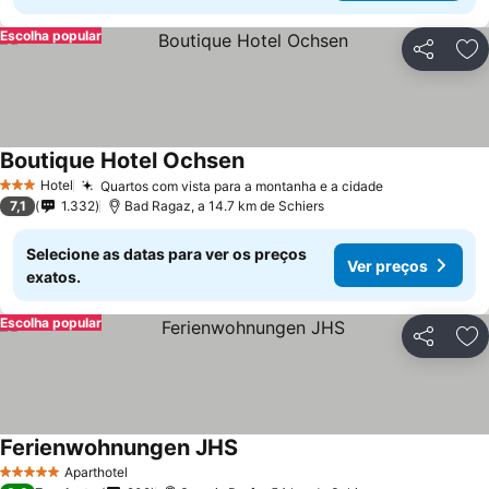
Escolha popular
Partilhar
Ad
Boutique Hotel Ochsen
Hotel
Quartos com vista para a montanha e a cidade
3 Estrelas
7,1
1.332
Bad Ragaz, a 14.7 km de Schiers
Selecione as datas para ver os preços
Ver preços
exatos.
Escolha popular
Partilhar
Ad
Ferienwohnungen JHS
Aparthotel
5 Estrelas