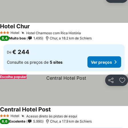
Ad
Hotel Chur
Hotel
Hotel Charmoso com Rica História
3 Estrelas
8,4
Muito boa
1.495
Chur, a 18.2 km de Schiers
€ 244
De
Consulte os preços de
5 sites
Ver preços
Escolha popular
Partilhar
Ad
Central Hotel Post
Hotel
Acesso direto às pistas de esqui
3 Estrelas
8,6
Excelente
5.990
Chur, a 17.9 km de Schiers