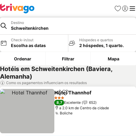
Favoritos
Iniciar
Me
Destino
Schweitenkirchen
Check-in/out
Hóspedes e quartos
Escolha as datas
2 hóspedes, 1 quarto.
Ordenar
Filtrar
Mapa
Hotéis em Schweitenkirchen (Baviera,
Alemanha)
Como os pagamentos influenciam os resultados
Hotel Thannhof
Partilhar
Adicionar aos favoritos
3 Estrelas
8,7
Excelente
652
a 2.0 km de Centro da cidade
Boliche