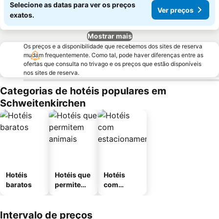
Selecione as datas para ver os preços
Ver preços
exatos.
Mostrar mais
Os preços e a disponibilidade que recebemos dos sites de reserva
mudam frequentemente. Como tal, pode haver diferenças entre as
ofertas que consulta no trivago e os preços que estão disponíveis
nos sites de reserva.
Categorias de hotéis populares em
Schweitenkirchen
Hotéis
Hotéis que
Hotéis
baratos
permitem
com
animais
estaciona
mento
Intervalo de preços