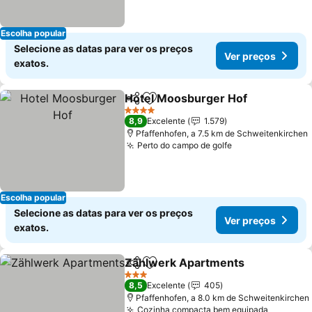
Escolha popular
Selecione as datas para ver os preços
Ver preços
exatos.
Hotel Moosburger Hof
Partilhar
Adicionar aos favoritos
4 Estrelas
8,9
Excelente
1.579
Pfaffenhofen, a 7.5 km de Schweitenkirchen
Perto do campo de golfe
Escolha popular
Selecione as datas para ver os preços
Ver preços
exatos.
Zählwerk Apartments
Partilhar
Adicionar aos favoritos
3 Estrelas
8,5
Excelente
405
Pfaffenhofen, a 8.0 km de Schweitenkirchen
Cozinha compacta bem equipada