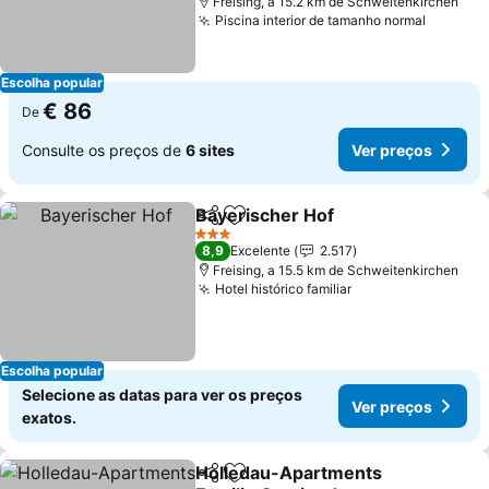
Freising, a 15.2 km de Schweitenkirchen
Piscina interior de tamanho normal
Escolha popular
€ 86
De
Consulte os preços de
6 sites
Ver preços
Bayerischer Hof
Partilhar
Adicionar aos favoritos
3 Estrelas
8,9
Excelente
2.517
Freising, a 15.5 km de Schweitenkirchen
Hotel histórico familiar
Escolha popular
Selecione as datas para ver os preços
Ver preços
exatos.
Holledau-Apartments
Partilhar
Adicionar aos favoritos