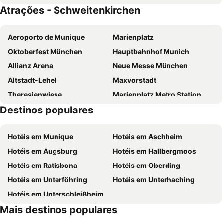
Atrações - Schweitenkirchen
KH Hotel
Aeroporto de Munique
Marienplatz
Oktoberfest München
Hauptbahnhof Munich
Allianz Arena
Neue Messe München
Altstadt-Lehel
Maxvorstadt
Theresienwiese
Marienplatz Metro Station
Destinos populares
Train Station Munich-east
Karlsplatz - Stachus
Münchner Christkindlmarkt
Bahnhof München-Pasing
Hotéis em Munique
Hotéis em Aschheim
Bavaria
Trudering-Riem
Hotéis em Augsburg
Hotéis em Hallbergmoos
Ostbahnhof Metro Station
BMW Welt
Hotéis em Ratisbona
Hotéis em Oberding
Parque Olímpico de Munique
Olympiahalle München
Hotéis em Unterföhring
Hotéis em Unterhaching
Kloster Scheyern
Old town of Freising
Hotéis em Unterschleißheim
Dombergmuseum
Freisinger Dom
Mais destinos populares
Ampertal
Maisberger