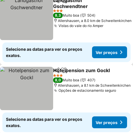
Landgasthof
Partilhar
Adicionar aos favoritos
Gschwendtner
3 Estrelas
8,3
Muito boa
504
Allershausen, a 8.0 km de Schweitenkirchen
Vistas do vale do rio Amper
Selecione as datas para ver os preços
Ver preços
exatos.
Hotelpension zum Gockl
Partilhar
Adicionar aos favoritos
3 Estrelas
8,0
Muito boa
407
Allershausen, a 8.1 km de Schweitenkirchen
Opções de estacionamento seguro
Selecione as datas para ver os preços
Ver preços
exatos.