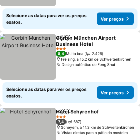
Selecione as datas para ver os preços
Ver preços
exatos.
Corbin München Airport
Partilhar
Adicionar aos favoritos
Business Hotel
3 Estrelas
8,4
Muito boa
2.426
Freising, a 15.2 km de Schweitenkirchen
Design autêntico de Feng Shui
Selecione as datas para ver os preços
Ver preços
exatos.
Hotel Schyrenhof
Partilhar
Adicionar aos favoritos
3 Estrelas
7,4
687
Scheyern, a 11.3 km de Schweitenkirchen
Vistas diretas para o pátio do mosteiro