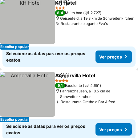
KH Hotel
Partilhar
Adicionar aos favoritos
3 Estrelas
8,4
Muito boa
2.727
Geisenfeld, a 19.8 km de Schweitenkirchen
Restaurante elegante Eva's
Escolha popular
Selecione as datas para ver os preços
Ver preços
exatos.
Ampervilla Hotel
Partilhar
Adicionar aos favoritos
4 Estrelas
9,1
Excelente
4.651
Fahrenzhausen, a 18.5 km de
Schweitenkirchen
Restaurante Grethe e Bar Alfred
Escolha popular
Selecione as datas para ver os preços
Ver preços
exatos.