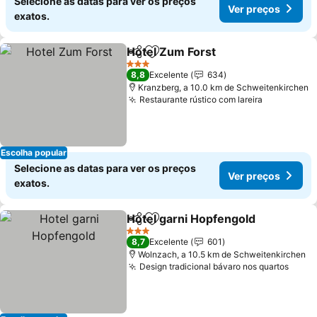
Selecione as datas para ver os preços
Ver preços
exatos.
Hotel Zum Forst
Partilhar
Adicionar aos favoritos
3 Estrelas
8,8
Excelente
634
Kranzberg, a 10.0 km de Schweitenkirchen
Restaurante rústico com lareira
Escolha popular
Selecione as datas para ver os preços
Ver preços
exatos.
Hotel garni Hopfengold
Partilhar
Adicionar aos favoritos
3 Estrelas
8,7
Excelente
601
Wolnzach, a 10.5 km de Schweitenkirchen
Design tradicional bávaro nos quartos