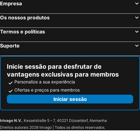
Empresa
Colónia, Renânia do Norte-Vestfália Hotéis
Frankfurt, Hesse Hotéis
Dusseldorf, Renânia do Norte-Vestfália Hotéis
Hamburgo, Hamburgo Hotéis
Os nossos produtos
Stuttgart, Bade-Vurtemberga Hotéis
Dresden, Saxónia Hotéis
Termos e políticas
Suporte
Inicie sessão para desfrutar de
vantagens exclusivas para membros
Personalize a sua experiência
Ofertas e preços para membros
Iniciar sessão
trivago N.V.
, Kesselstraße 5 – 7, 40221 Düsseldorf, Alemanha
Direitos autorais 2026 trivago | Todos os direitos reservados.