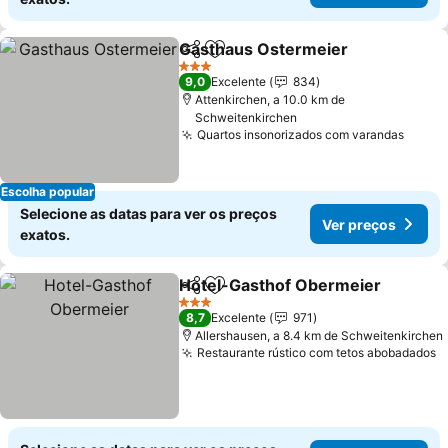
Gasthaus Ostermeier
Partilhar
Adicionar aos favoritos
3 Estrelas
9,0
Excelente
834
Attenkirchen, a 10.0 km de
Schweitenkirchen
Quartos insonorizados com varandas
Escolha popular
Selecione as datas para ver os preços
Ver preços
exatos.
Hotel-Gasthof Obermeier
Partilhar
Adicionar aos favoritos
3 Estrelas
8,7
Excelente
971
Allershausen, a 8.4 km de Schweitenkirchen
Restaurante rústico com tetos abobadados