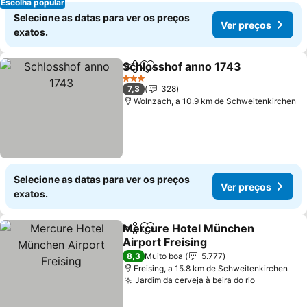
Escolha popular
Selecione as datas para ver os preços
Ver preços
exatos.
Schlosshof anno 1743
Partilhar
Adicionar aos favoritos
3 Estrelas
7,3
328
Wolnzach, a 10.9 km de Schweitenkirchen
Selecione as datas para ver os preços
Ver preços
exatos.
Mercure Hotel München
Partilhar
Adicionar aos favoritos
Airport Freising
8,3
Muito boa
5.777
Freising, a 15.8 km de Schweitenkirchen
Jardim da cerveja à beira do rio