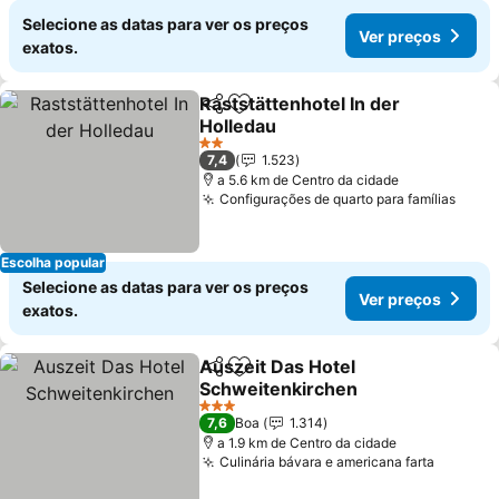
Selecione as datas para ver os preços
Ver preços
exatos.
Raststättenhotel In der
Partilhar
Adicionar aos favoritos
Holledau
2 Estrelas
7,4
1.523
a 5.6 km de Centro da cidade
Configurações de quarto para famílias
Escolha popular
Selecione as datas para ver os preços
Ver preços
exatos.
Auszeit Das Hotel
Partilhar
Adicionar aos favoritos
Schweitenkirchen
3 Estrelas
7,6
Boa
1.314
a 1.9 km de Centro da cidade
Culinária bávara e americana farta