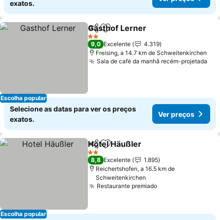
exatos.
Gasthof Lerner
Partilhar
Adicionar aos favoritos
2 Estrelas
9,0
Excelente
4.319
Freising, a 14.7 km de Schweitenkirchen
Sala de café da manhã recém-projetada
Escolha popular
Selecione as datas para ver os preços
Ver preços
exatos.
Hotel Häußler
Partilhar
Adicionar aos favoritos
2 Estrelas
8,8
Excelente
1.895
Reichertshofen, a 16.5 km de
Schweitenkirchen
Restaurante premiado
Escolha popular