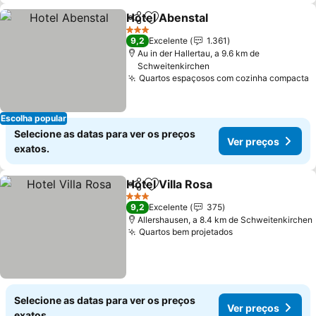
Hotel Abenstal
Partilhar
Adicionar aos favoritos
3 Estrelas
9,2
Excelente
1.361
Au in der Hallertau, a 9.6 km de
Schweitenkirchen
Quartos espaçosos com cozinha compacta
Escolha popular
Selecione as datas para ver os preços
Ver preços
exatos.
Hotel Villa Rosa
Partilhar
Adicionar aos favoritos
3 Estrelas
9,2
Excelente
375
Allershausen, a 8.4 km de Schweitenkirchen
Quartos bem projetados
Selecione as datas para ver os preços
Ver preços
exatos.