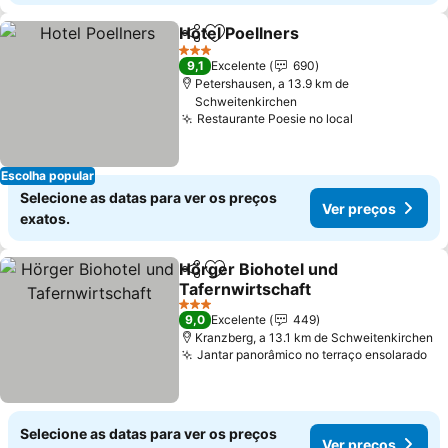
Hotel Poellners
Partilhar
Adicionar aos favoritos
3 Estrelas
9,1
Excelente
690
Petershausen, a 13.9 km de
Schweitenkirchen
Restaurante Poesie no local
Escolha popular
Selecione as datas para ver os preços
Ver preços
exatos.
Hörger Biohotel und
Partilhar
Adicionar aos favoritos
Tafernwirtschaft
3 Estrelas
9,0
Excelente
449
Kranzberg, a 13.1 km de Schweitenkirchen
Jantar panorâmico no terraço ensolarado
Selecione as datas para ver os preços
Ver preços