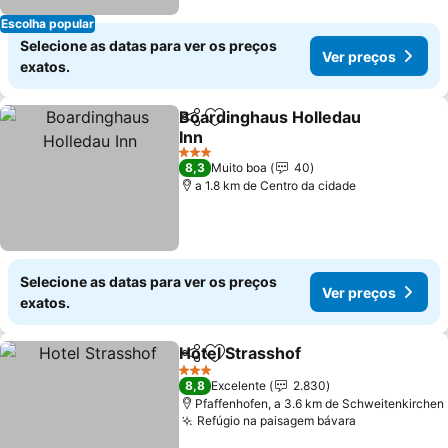
Escolha popular
Selecione as datas para ver os preços
Ver preços
exatos.
Boardinghaus Holledau
Partilhar
Adicionar aos favoritos
Inn
3 Estrelas
8,3
Muito boa
40
a 1.8 km de Centro da cidade
Selecione as datas para ver os preços
Ver preços
exatos.
Hotel Strasshof
Partilhar
Adicionar aos favoritos
3 Estrelas
8,8
Excelente
2.830
Pfaffenhofen, a 3.6 km de Schweitenkirchen
Refúgio na paisagem bávara