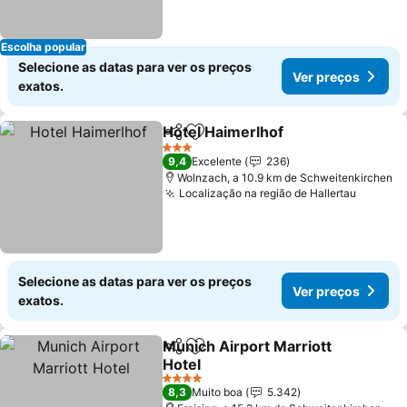
Escolha popular
Selecione as datas para ver os preços
Ver preços
exatos.
Hotel Haimerlhof
Partilhar
Adicionar aos favoritos
3 Estrelas
9,4
Excelente
236
Wolnzach, a 10.9 km de Schweitenkirchen
Localização na região de Hallertau
Selecione as datas para ver os preços
Ver preços
exatos.
Munich Airport Marriott
Partilhar
Adicionar aos favoritos
Hotel
4 Estrelas
8,3
Muito boa
5.342