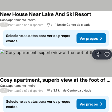
New House Near Lake And Ski Resort
Ver preços
Casa/apartamento inteiro
/
a 1.1 km de Centro da cidade
Pontuação não disponível
Selecione as datas para ver os preços
Ver preços
exatos.
Partilhar
Ad
Cosy apartment, superb view at the foot of the slopes.
Ver preços
Casa/apartamento inteiro
/
a 3.1 km de Centro da cidade
Pontuação não disponível
Selecione as datas para ver os preços
Ver preços
exatos.