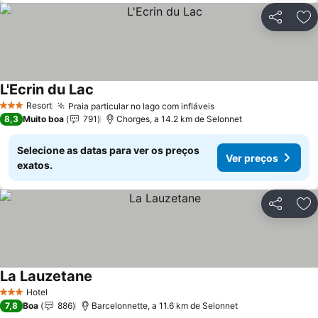
Partilhar
Ad
L'Ecrin du Lac
Ver preços
Resort
Praia particular no lago com infláveis
Ver preços
3 Estrelas
8,3
Muito boa
791
Chorges, a 14.2 km de Selonnet
Selecione as datas para ver os preços
Ver preços
exatos.
Partilhar
Ad
La Lauzetane
Ver preços
Hotel
3 Estrelas
7,8
Boa
886
Barcelonnette, a 11.6 km de Selonnet