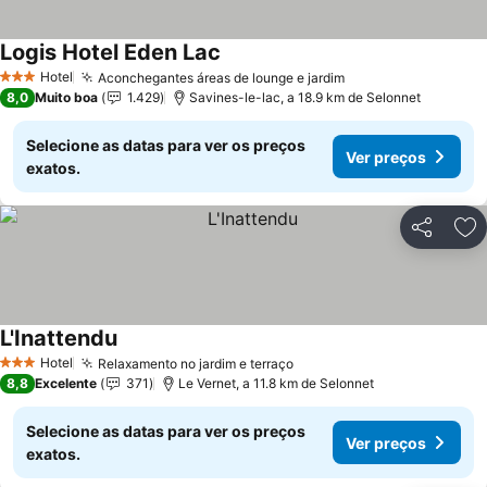
Logis Hotel Eden Lac
Ver preços
Hotel
Aconchegantes áreas de lounge e jardim
Ver preços
3 Estrelas
8,0
Muito boa
1.429
Savines-le-lac, a 18.9 km de Selonnet
Selecione as datas para ver os preços
Ver preços
exatos.
Partilhar
Ad
L'Inattendu
Ver preços
Hotel
Relaxamento no jardim e terraço
Ver preços
3 Estrelas
8,8
Excelente
371
Le Vernet, a 11.8 km de Selonnet
Selecione as datas para ver os preços
Ver preços
exatos.