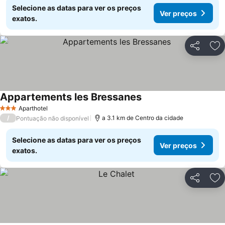
Selecione as datas para ver os preços
Ver preços
exatos.
Partilhar
Ad
Appartements les Bressanes
Ver preços
Aparthotel
3 Estrelas
/
a 3.1 km de Centro da cidade
Pontuação não disponível
Selecione as datas para ver os preços
Ver preços
exatos.
Partilhar
Ad