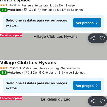
Ver preços
Hotel
Restaurante panorâmico Le Dormillouse
Ver preços
3 Estrelas
8,4
Muito boa
1.224
Montclar, a 5.4 km de Selonnet
Selecione as datas para ver os preços
Ver preços
exatos.
Escolha popular
Partilhar
Ad
Village Club Les Hyvans
Ver preços
Resort
Vistas panorâmicas do Lago Serre-Ponçon
Ver preços
3 Estrelas
8,3
Muito boa
3.398
Chorges, a 13.9 km de Selonnet
Selecione as datas para ver os preços
Ver preços
exatos.
Escolha popular
Partilhar
Ad