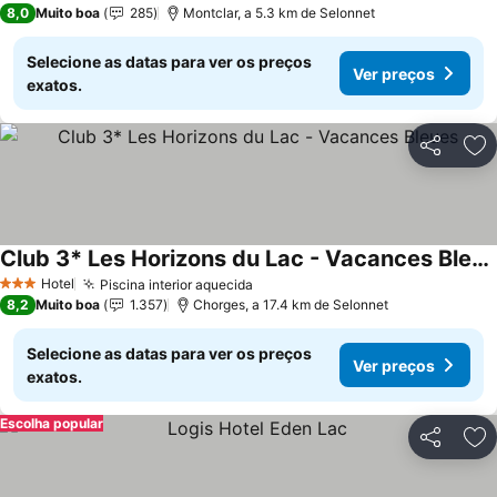
8,0
Muito boa
285
Montclar, a 5.3 km de Selonnet
Selecione as datas para ver os preços
Ver preços
exatos.
Partilhar
Ad
Club 3* Les Horizons du Lac - Vacances Bleues
Ver preços
Hotel
Piscina interior aquecida
Ver preços
3 Estrelas
8,2
Muito boa
1.357
Chorges, a 17.4 km de Selonnet
Selecione as datas para ver os preços
Ver preços
exatos.
Escolha popular
Partilhar
Ad