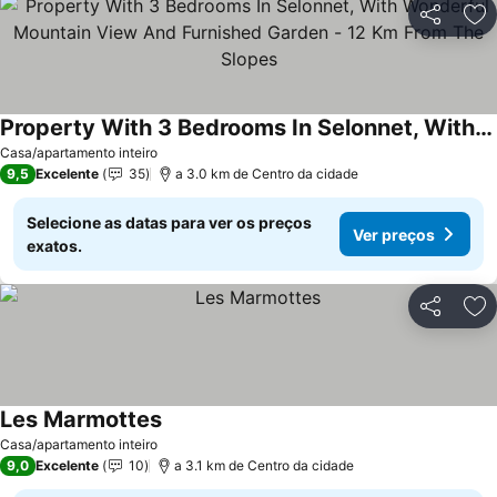
Partilhar
Ad
Property With 3 Bedrooms In Selonnet, With Wonderful Mountain View And Furnished Garden - 12 Km From The Slopes
Ver preços
Casa/apartamento inteiro
9,5
Excelente
35
a 3.0 km de Centro da cidade
Selecione as datas para ver os preços
Ver preços
exatos.
Partilhar
Ad
Les Marmottes
Ver preços
Casa/apartamento inteiro
9,0
Excelente
10
a 3.1 km de Centro da cidade