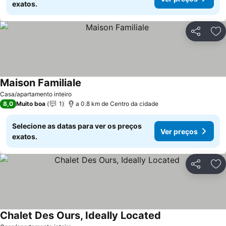
exatos.
Partilhar
Ad
Maison Familiale
Ver preços
Casa/apartamento inteiro
8,0
Muito boa
1
a 0.8 km de Centro da cidade
Selecione as datas para ver os preços
Ver preços
exatos.
Partilhar
Ad
Chalet Des Ours, Ideally Located
Ver preços