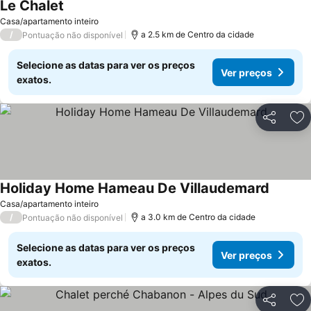
Le Chalet
Ver preços
Casa/apartamento inteiro
/
a 2.5 km de Centro da cidade
Pontuação não disponível
Selecione as datas para ver os preços
Ver preços
exatos.
Partilhar
Ad
Holiday Home Hameau De Villaudemard
Ver pre
Casa/apartamento inteiro
/
a 3.0 km de Centro da cidade
Pontuação não disponível
Selecione as datas para ver os preços
Ver preços
exatos.
Partilhar
Ad