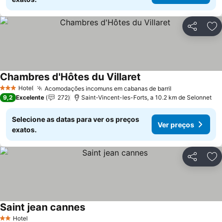
Partilhar
Ad
Chambres d'Hôtes du Villaret
Ver preços
Hotel
Acomodações incomuns em cabanas de barril
Ver preços
3 Estrelas
9,2
Excelente
272
Saint-Vincent-les-Forts, a 10.2 km de Selonnet
Selecione as datas para ver os preços
Ver preços
exatos.
Partilhar
Ad
Saint jean cannes
Ver preços
Hotel
2 Estrelas