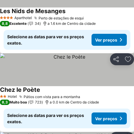
Les Nids de Mesanges
Ver preços
Aparthotel
Perto de estações de esqui
Ver preços
4 Estrelas
8,8
Excelente
34
a 1.6 km de Centro da cidade
Selecione as datas para ver os preços
Ver preços
exatos.
Partilhar
Ad
Chez le Poète
Ver preços
Hotel
Pátios com vista para a montanha
Ver preços
2 Estrelas
8,3
Muito boa
723
a 0.0 km de Centro da cidade
Selecione as datas para ver os preços
Ver preços
exatos.