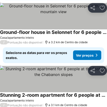
Partilhar
Ad
Ground-floor house in Selonnet for 6 people with a mountain view
Ver preços
Casa/apartamento inteiro
/
a 3.2 km de Centro da cidade
Pontuação não disponível
Selecione as datas para ver os preços
Ver preços
exatos.
Partilhar
Ad
Stunning 2-room apartment for 6 people at the foot of the Chabanon slopes
Ver preços
Casa/apartamento inteiro
/
a 3.1 km de Centro da cidade
Pontuação não disponível