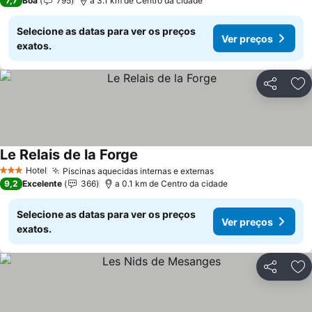
7,7
Boa
795
a 3.1 km de Centro da cidade
Selecione as datas para ver os preços
Ver preços
exatos.
Partilhar
Ad
Le Relais de la Forge
Ver preços
Hotel
Piscinas aquecidas internas e externas
Ver preços
3 Estrelas
9,2
Excelente
366
a 0.1 km de Centro da cidade
Selecione as datas para ver os preços
Ver preços
exatos.
Partilhar
Ad