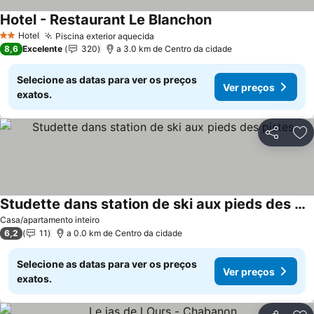
Hotel - Restaurant Le Blanchon
Ver preços
Hotel
Piscina exterior aquecida
Ver preços
2 Estrelas
8,6
Excelente
320
a 3.0 km de Centro da cidade
Selecione as datas para ver os preços
Ver preços
exatos.
Partilhar
Ad
Studette dans station de ski aux pieds des pistes
Ver preços
Casa/apartamento inteiro
6,2
11
a 0.0 km de Centro da cidade
Selecione as datas para ver os preços
Ver preços
exatos.