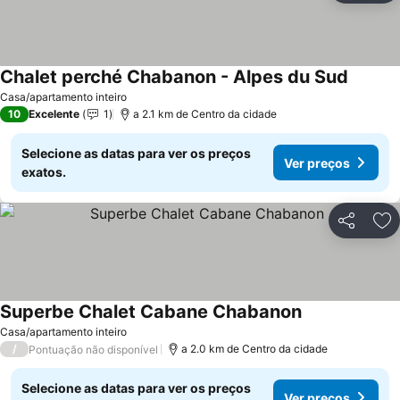
Chalet perché Chabanon - Alpes du Sud
Ver pre
Casa/apartamento inteiro
10
Excelente
1
a 2.1 km de Centro da cidade
Selecione as datas para ver os preços
Ver preços
exatos.
Partilhar
Ad
Superbe Chalet Cabane Chabanon
Ver preços
Casa/apartamento inteiro
/
a 2.0 km de Centro da cidade
Pontuação não disponível
Selecione as datas para ver os preços
Ver preços