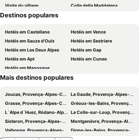
Visite du village
Colle della Maddalena
Destinos populares
La Joue du Loup
La vieille ville
Citadel of Sisteron
Gap–Tallard Airport
Hotéis em Castellane
Hotéis em Vence
Visite de la ville
Station de ski de Pra-Loup
Hotéis em Sauze d'Oulx
Hotéis em Sestriere
Hotéis em Les Deux Alpes
Hotéis em Gap
Hotéis em Apt
Hotéis em Cuneo
Hotéis em Manosque
Mais destinos populares
Joucas, Provença-Alpes-Costa Azul Hotéis
La Gaude, Provença-Alpes-Costa Azul Hotéis
Grasse, Provença-Alpes-Costa Azul Hotéis
Gréoux-les-Bains, Provença-Alpes-Costa Azul Hotéis
L´Alpe d´Huez, Ródano-Alpes Hotéis
La Colle-sur-Loup, Provença-Alpes-Costa Azul Hotéis
Sisteron, Provença-Alpes-Costa Azul Hotéis
Montgenèvre, Provença-Alpes-Costa Azul Hotéis
Valbonne, Provença-Alpes-Costa Azul Hotéis
Digne-les-Bains, Provença-Alpes-Costa Azul Hotéis