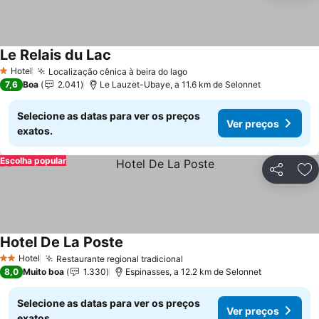
Le Relais du Lac
Ver preços
Hotel
Localização cênica à beira do lago
Ver preços
1 Estrelas
7,6
Boa
2.041
Le Lauzet-Ubaye, a 11.6 km de Selonnet
Selecione as datas para ver os preços
Ver preços
exatos.
Escolha popular
Partilhar
Ad
Hotel De La Poste
Ver preços
Hotel
Restaurante regional tradicional
Ver preços
2 Estrelas
8,0
Muito boa
1.330
Espinasses, a 12.2 km de Selonnet
Selecione as datas para ver os preços
Ver preços
exatos.