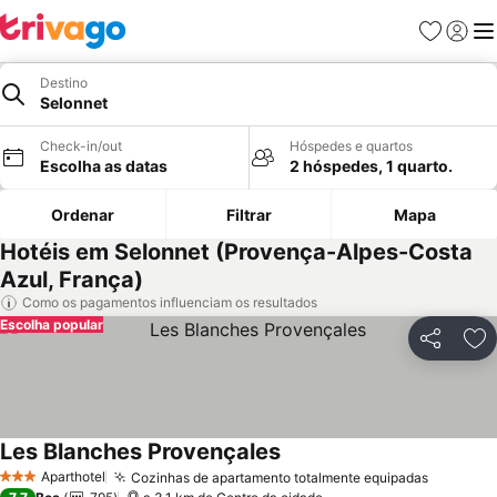
Favoritos
Iniciar
Me
Destino
Selonnet
Check-in/out
Hóspedes e quartos
Escolha as datas
2 hóspedes, 1 quarto.
Ordenar
Filtrar
Mapa
Hotéis em Selonnet (Provença-Alpes-Costa
Azul, França)
Como os pagamentos influenciam os resultados
Escolha popular
Partilhar
Ad
Les Blanches Provençales
Ver preços
Aparthotel
Cozinhas de apartamento totalmente equipadas
Ver pre
3 Estrelas