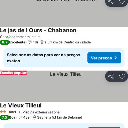
Partilhar
Ad
Le jas de l Ours - Chabanon
Ver preços
Casa/apartamento inteiro
8,7
Excelente
16
a 3.1 km de Centro da cidade
Selecione as datas para ver os preços
Ver preços
exatos.
Escolha popular
Partilhar
Ad
Le Vieux Tilleul
Ver preços
Hotel
Piscina exterior sazonal
Ver preços
2 Estrelas
7,5
Boa
489
Seyne, a 5.1 km de Selonnet