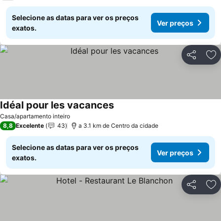
Selecione as datas para ver os preços
Ver preços
exatos.
Partilhar
Ad
Idéal pour les vacances
Ver preços
Casa/apartamento inteiro
8,8
Excelente
43
a 3.1 km de Centro da cidade
Selecione as datas para ver os preços
Ver preços
exatos.
Partilhar
Ad