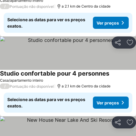
Casa/apartamento inteiro
/
a 2.1 km de Centro da cidade
Pontuação não disponível
Selecione as datas para ver os preços
Ver preços
exatos.
Partilhar
Ad
Studio confortable pour 4 personnes
Ver preços
Casa/apartamento inteiro
/
a 2.1 km de Centro da cidade
Pontuação não disponível
Selecione as datas para ver os preços
Ver preços
exatos.
Partilhar
Ad