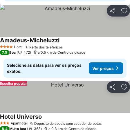
Partilhar
Ad
Amadeus-Micheluzzi
Hotel
Perto dos teleféricos
4 Estrelas
7,5
Boa
472
a 0.5 km de Centro da cidade
Selecione as datas para ver os preços
Ver preços
exatos.
Escolha popular
Partilhar
Ad
Hotel Universo
Aparthotel
Depósito de esquis com secador de botas
3 Estrelas
8,4
Muito boa
363
a 0.3 km de Centro da cidade