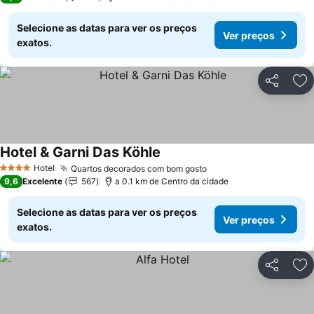
Selecione as datas para ver os preços
Ver preços
exatos.
Partilhar
Ad
Hotel & Garni Das Köhle
Hotel
Quartos decorados com bom gosto
4 Estrelas
9,6
Excelente
567
a 0.1 km de Centro da cidade
Selecione as datas para ver os preços
Ver preços
exatos.
Partilhar
Ad