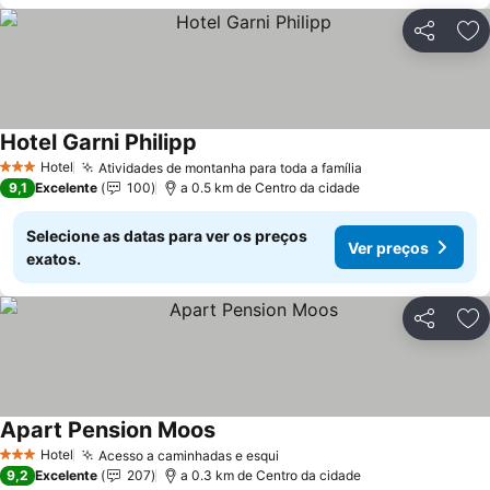
Partilhar
Ad
Hotel Garni Philipp
Hotel
Atividades de montanha para toda a família
3 Estrelas
9,1
Excelente
100
a 0.5 km de Centro da cidade
Selecione as datas para ver os preços
Ver preços
exatos.
Partilhar
Ad
Apart Pension Moos
Hotel
Acesso a caminhadas e esqui
3 Estrelas
9,2
Excelente
207
a 0.3 km de Centro da cidade