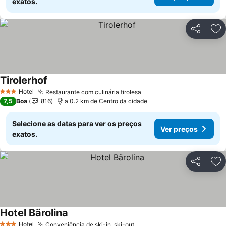
exatos.
Partilhar
Ad
Tirolerhof
Hotel
Restaurante com culinária tirolesa
3 Estrelas
7,5
Boa
816
a 0.2 km de Centro da cidade
Selecione as datas para ver os preços
Ver preços
exatos.
Partilhar
Ad
Hotel Bärolina
Hotel
Conveniência de ski-in, ski-out