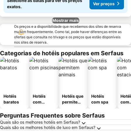
Selecione as datas para ver os preços
Ver preços
exatos.
Mostrar mais
Os preços e a disponibilidade que recebemos dos sites de reserva
mudam frequentemente. Como tal, pode haver diferenças entre as
ofertas que consulta no trivago e os preços que estão disponíveis
nos sites de reserva.
Categorias de hotéis populares em Serfaus
Hotéis
Hotéis
Hotéis que
Hotéis
Hoté
baratos
com
permitem
com spa
com
piscinas
animais
esta
ment
Perguntas Frequentes sobre Serfaus
Quais são os melhores hotéis em Serfaus?
Quais são os melhores hotéis de luxo em Serfaus?