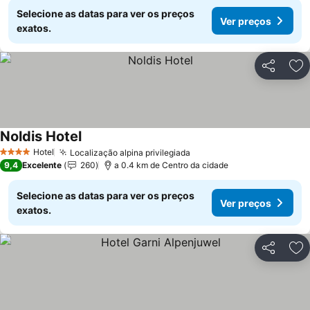
Selecione as datas para ver os preços
Ver preços
exatos.
Partilhar
Ad
Noldis Hotel
Hotel
Localização alpina privilegiada
4 Estrelas
9,4
Excelente
260
a 0.4 km de Centro da cidade
Selecione as datas para ver os preços
Ver preços
exatos.
Partilhar
Ad