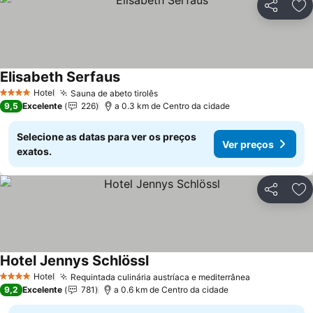
Partilhar
Ad
Elisabeth Serfaus
Hotel
Sauna de abeto tirolês
4 Estrelas
9,5
Excelente
226
a 0.3 km de Centro da cidade
Selecione as datas para ver os preços
Ver preços
exatos.
Partilhar
Ad
Hotel Jennys Schlössl
Hotel
Requintada culinária austríaca e mediterrânea
4 Estrelas
9,2
Excelente
781
a 0.6 km de Centro da cidade