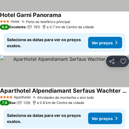
Hotel Garni Panorama
Hotel
Perto do teleférico principal
3 Estrelas
9,6
Excelente
191
a 0.7 km de Centro da cidade
Selecione as datas para ver os preços
Ver preços
exatos.
Partilhar
Ad
Aparthotel Alpendiamant Serfaus Wachter GmbH
Aparthotel
Atividades de montanha o ano todo
4 Estrelas
7,6
Boa
129
a 0.8 km de Centro da cidade
Selecione as datas para ver os preços
Ver preços
exatos.