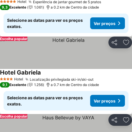
Hotel
Experiência de jantar gourmet de 5 pratos
5 Estrelas
9,3
Excelente
1.061
a 0.2 km de Centro da cidade
Selecione as datas para ver os preços
Ver preços
exatos.
Escolha popular
Partilhar
Ad
Hotel Gabriela
Hotel
Localização privilegiada ski-in/ski-out
4 Estrelas
9,1
Excelente
1.256
a 0.7 km de Centro da cidade
Selecione as datas para ver os preços
Ver preços
exatos.
Escolha popular
Partilhar
Ad