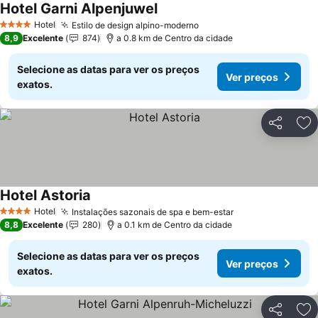
Hotel Garni Alpenjuwel
Hotel
Estilo de design alpino-moderno
4 Estrelas
8,9
Excelente
874
a 0.8 km de Centro da cidade
Selecione as datas para ver os preços
Ver preços
exatos.
Partilhar
Ad
Hotel Astoria
Hotel
Instalações sazonais de spa e bem-estar
4 Estrelas
8,8
Excelente
280
a 0.1 km de Centro da cidade
Selecione as datas para ver os preços
Ver preços
exatos.
Partilhar
Ad