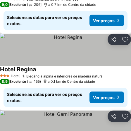
3 Estrelas
9,0
Excelente
206
a 0.7 km de Centro da cidade
Selecione as datas para ver os preços
Ver preços
exatos.
Partilhar
Ad
Hotel Regina
Hotel
Elegância alpina e interiores de madeira natural
3 Estrelas
8,9
Excelente
155
a 0.1 km de Centro da cidade
Selecione as datas para ver os preços
Ver preços
exatos.
Partilhar
Ad