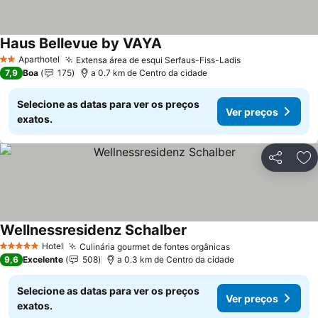
Haus Bellevue by VAYA
Aparthotel
Extensa área de esqui Serfaus-Fiss-Ladis
2 Estrelas
7,9
Boa
175
a 0.7 km de Centro da cidade
Selecione as datas para ver os preços
Ver preços
exatos.
Partilhar
Ad
Wellnessresidenz Schalber
Hotel
Culinária gourmet de fontes orgânicas
5 Estrelas
9,6
Excelente
508
a 0.3 km de Centro da cidade
Selecione as datas para ver os preços
Ver preços
exatos.