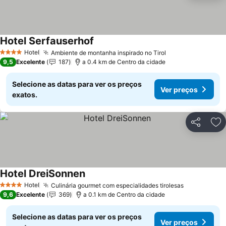
Hotel Serfauserhof
Hotel
Ambiente de montanha inspirado no Tirol
4 Estrelas
9,5
Excelente
187
a 0.4 km de Centro da cidade
Selecione as datas para ver os preços
Ver preços
exatos.
Partilhar
Ad
Hotel DreiSonnen
Hotel
Culinária gourmet com especialidades tirolesas
4 Estrelas
9,6
Excelente
369
a 0.1 km de Centro da cidade
Selecione as datas para ver os preços
Ver preços