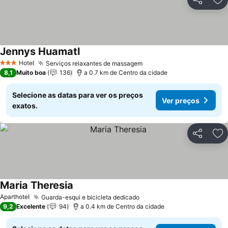
Partilhar
Ad
Jennys Huamatl
Hotel
Serviços relaxantes de massagem
3 Estrelas
8,1
Muito boa
136
a 0.7 km de Centro da cidade
Selecione as datas para ver os preços
Ver preços
exatos.
Partilhar
Ad
Maria Theresia
Aparthotel
Guarda-esqui e bicicleta dedicado
9,2
Excelente
94
a 0.4 km de Centro da cidade