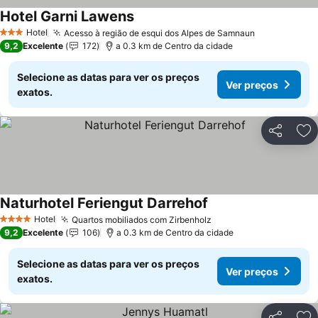
Hotel Garni Lawens
Hotel
Acesso à região de esqui dos Alpes de Samnaun
3 Estrelas
9,2
Excelente
172
a 0.3 km de Centro da cidade
Selecione as datas para ver os preços
Ver preços
exatos.
Partilhar
Ad
Naturhotel Feriengut Darrehof
Hotel
Quartos mobiliados com Zirbenholz
4 Estrelas
9,2
Excelente
106
a 0.3 km de Centro da cidade
Selecione as datas para ver os preços
Ver preços
exatos.