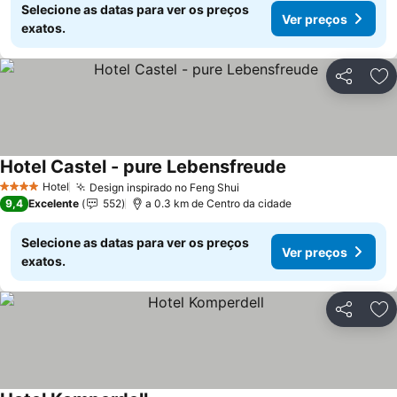
Selecione as datas para ver os preços
Ver preços
exatos.
Partilhar
Ad
Hotel Castel - pure Lebensfreude
Hotel
Design inspirado no Feng Shui
4 Estrelas
9,4
Excelente
552
a 0.3 km de Centro da cidade
Selecione as datas para ver os preços
Ver preços
exatos.
Partilhar
Ad