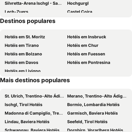
Silvretta-Arena Ischgl - Samnaun
Hochgurgl
Hotel Schwarzer Adler
Hotel Pension Haid
Lech-Zuers
Castel Coira
Dreiländerblick
Berghotel Basur
Destinos populares
Kinderschneealm
Serfaus-Fiss-Ladis
Fendels
Venet
Hotéis em St. Moritz
Hotéis em Insbruck
Glacier of Kaunertal
Hochzeiger Pitztal
Hotéis em Tirano
Hotéis em Chur
Almrausch
Burg Naudersberg
Hotéis em Bolzano
Hotéis em Fuessen
Nauders Bergkastel
Ötzi-Dorf
Hotéis em Davos
Hotéis em Pontresina
Poschach
Heiligkreuz
Hotéis em Livigno
Langlauf
Lehen
Mais destinos populares
Zwieselstein
ARLBERG-well.com
Plödern
Alpinschule Oberstdorf
St. Ulrich, Trentino-Alto Ádige Hotéis
Merano, Trentino-Alto Ádige Hotéis
Ischgl, Tirol Hotéis
Bormio, Lombardia Hotéis
Madonna di Campiglio, Trentino-Alto Ádige Hotéis
Garmisch, Baviera Hotéis
Lindau, Baviera Hotéis
Seefeld, Tirol Hotéis
Schwangau, Baviera Hotéis
Dornbirn, Vorarlberg Hotéis