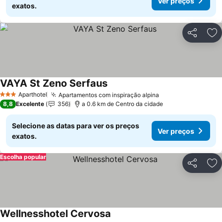
Ver preços
exatos.
Partilhar
Ad
VAYA St Zeno Serfaus
Aparthotel
Apartamentos com inspiração alpina
3 Estrelas
8,8
Excelente
356
a 0.6 km de Centro da cidade
Selecione as datas para ver os preços
Ver preços
exatos.
Escolha popular
Partilhar
Ad
Wellnesshotel Cervosa