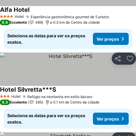
Alfa Hotel
Hotel
Experiência gastronômica gourmet de 5 pratos
4 Estrelas
9,6
Excelente
489
a 0.5 km de Centro da cidade
Selecione as datas para ver os preços
Ver preços
exatos.
Partilhar
Ad
Hotel Silvretta***S
Hotel
Refúgio na montanha em estilo bávaro
3 Estrelas
9,3
Excelente
385
a 0.1 km de Centro da cidade
Selecione as datas para ver os preços
Ver preços
exatos.