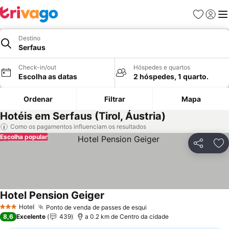
Favoritos
Iniciar
Me
Destino
Serfaus
Check-in/out
Hóspedes e quartos
Escolha as datas
2 hóspedes, 1 quarto.
Ordenar
Filtrar
Mapa
Hotéis em Serfaus (Tirol, Áustria)
Como os pagamentos influenciam os resultados
Escolha popular
Partilhar
Ad
Hotel Pension Geiger
Hotel
Ponto de venda de passes de esqui
3 Estrelas
8,6
Excelente
439
a 0.2 km de Centro da cidade