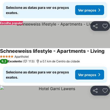
Selecione as datas para ver os preços
Ver preços
exatos.
Escolha popular
Partilhar
Ad
Schneeweiss lifestyle - Apartments - Living
Aparthotel
5 Estrelas
9,2
Excelente
113
a 0.1 km de Centro da cidade
Selecione as datas para ver os preços
Ver preços
exatos.
Partilhar
Ad