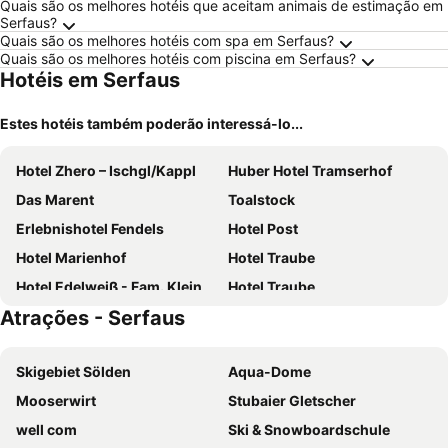
Quais são os melhores hotéis que aceitam animais de estimação em
Serfaus?
Quais são os melhores hotéis com spa em Serfaus?
Quais são os melhores hotéis com piscina em Serfaus?
Hotéis em Serfaus
Estes hotéis também poderão interessá-lo...
Hotel Zhero – Ischgl/Kappl
Huber Hotel Tramserhof
Das Marent
Toalstock
Erlebnishotel Fendels
Hotel Post
Hotel Marienhof
Hotel Traube
Hotel Edelweiß - Fam. Kleinhans
Hotel Traube
Atrações - Serfaus
Tia Monte
Hotel Schrofenstein
Al Torrente
Hotel Jägerhof
Skigebiet Sölden
Aqua-Dome
Hotel Alpenfriede
Hotel Sunshine Superior "ADULTS ONLY" Ischgl - Kappl
Mooserwirt
Stubaier Gletscher
Bauernhof Huber
Hotel Alpina nature-wellness
well com
Ski & Snowboardschule
Hotel Romantica
Hotel Cresta