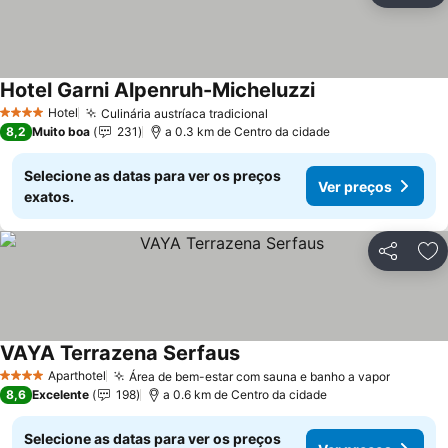
Hotel Garni Alpenruh-Micheluzzi
Hotel
Culinária austríaca tradicional
4 Estrelas
8,2
Muito boa
231
a 0.3 km de Centro da cidade
Selecione as datas para ver os preços
Ver preços
exatos.
Partilhar
Ad
VAYA Terrazena Serfaus
Aparthotel
Área de bem-estar com sauna e banho a vapor
4 Estrelas
8,6
Excelente
198
a 0.6 km de Centro da cidade
Selecione as datas para ver os preços