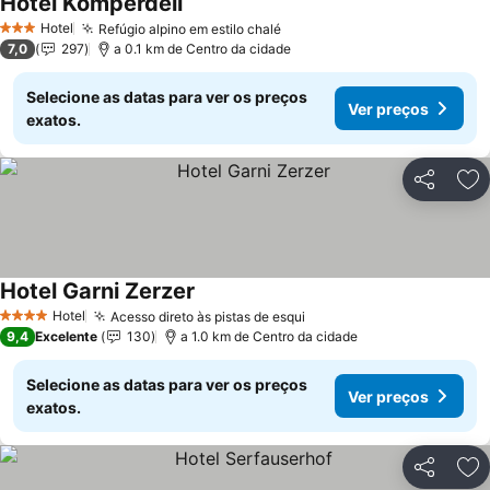
Hotel Komperdell
Hotel
Refúgio alpino em estilo chalé
3 Estrelas
7,0
297
a 0.1 km de Centro da cidade
Selecione as datas para ver os preços
Ver preços
exatos.
Partilhar
Ad
Hotel Garni Zerzer
Hotel
Acesso direto às pistas de esqui
4 Estrelas
9,4
Excelente
130
a 1.0 km de Centro da cidade
Selecione as datas para ver os preços
Ver preços
exatos.
Partilhar
Ad