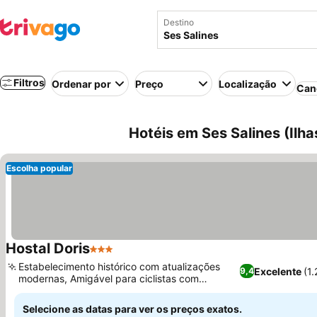
Destino
Filtros
Ordenar por
Preço
Localização
Can
Hotéis em Ses Salines (Ilh
Escolha popular
Hostal Doris
3 Estrelas
Ver preços
Estabelecimento histórico com atualizações
Excelente
(1
9,4
modernas, Amigável para ciclistas com
Ver preços
armazenamento e ferramentas
Selecione as datas para ver os preços exatos.