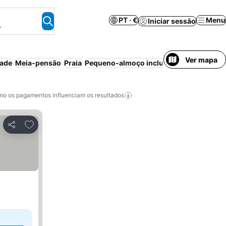
PT · €
Menu
Iniciar sessão
.
Ver mapa
dade
Meia-pensão
Praia
Pequeno-almoço incluído
Sem necessid
o os pagamentos influenciam os resultados
Adicionar aos favoritos
Partilhar