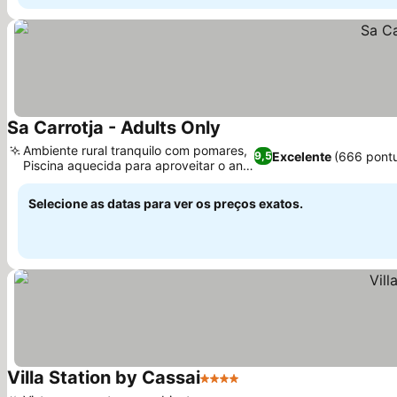
Sa Carrotja - Adults Only
Ver preços
Ambiente rural tranquilo com pomares,
Excelente
(666 pont
9,5
Piscina aquecida para aproveitar o ano
Ver preços
todo
Selecione as datas para ver os preços exatos.
Villa Station by Cassai
4 Estrelas
Ver preços