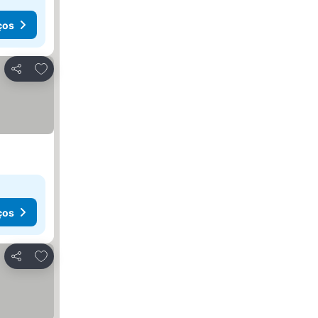
ços
Adicionar aos favoritos
Partilhar
ços
Adicionar aos favoritos
Partilhar