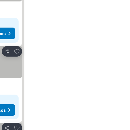
ços
Adicionar aos favoritos
Partilhar
ços
Adicionar aos favoritos