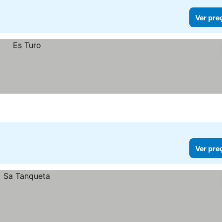
Ver pre
Ver pre