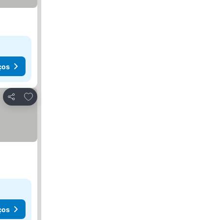
ços
Adicionar aos favoritos
Partilhar
ços