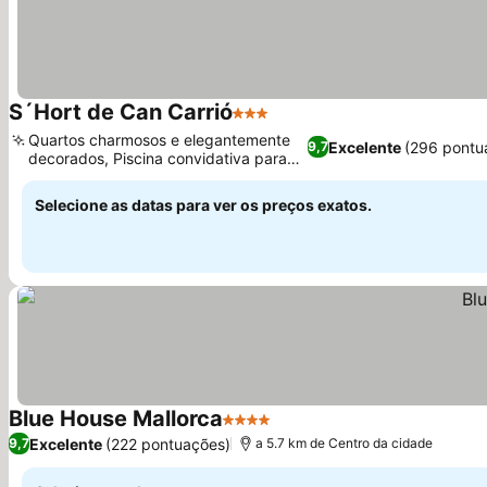
S´Hort de Can Carrió
3 Estrelas
Ver preços
Quartos charmosos e elegantemente
Excelente
(296 pontu
9,7
decorados, Piscina convidativa para
Ver preços
relaxar
Selecione as datas para ver os preços exatos.
Blue House Mallorca
4 Estrelas
Ver preços
Excelente
(222 pontuações)
9,7
a 5.7 km de Centro da cidade