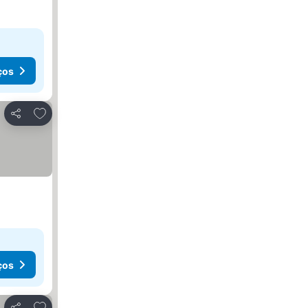
ços
Adicionar aos favoritos
Partilhar
ços
Adicionar aos favoritos