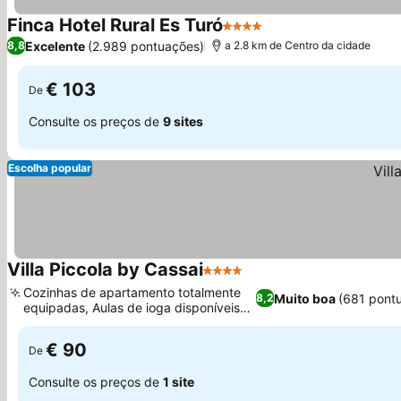
Finca Hotel Rural Es Turó
4 Estrelas
Ver preços
Excelente
(2.989 pontuações)
8,8
a 2.8 km de Centro da cidade
€ 103
De
Consulte os preços de
9 sites
Escolha popular
Villa Piccola by Cassai
4 Estrelas
Ver preços
Cozinhas de apartamento totalmente
Muito boa
(681 pont
8,2
equipadas, Aulas de ioga disponíveis
Ver preços
no local
€ 90
De
Consulte os preços de
1 site