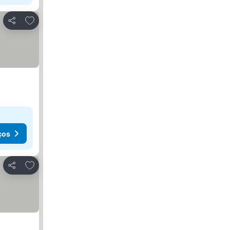
Adicionar aos favoritos
Partilhar
ços
Adicionar aos favoritos
Partilhar