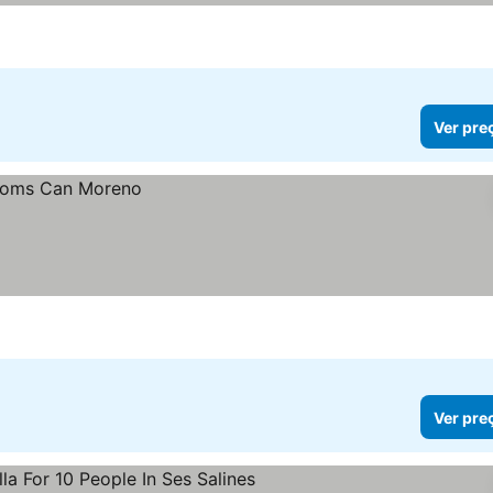
Ver pre
Ver pre