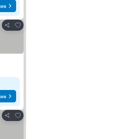
ços
Adicionar aos favoritos
Partilhar
ços
Adicionar aos favoritos
Partilhar