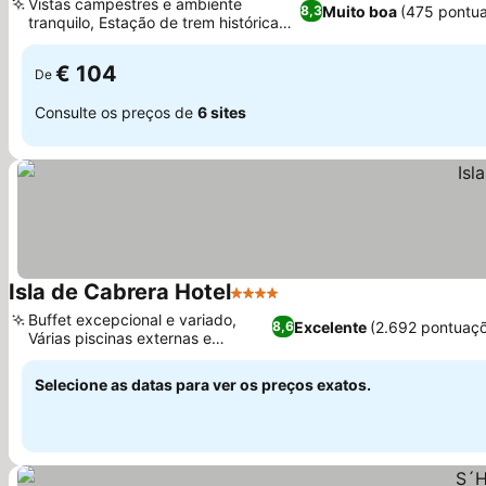
Vistas campestres e ambiente
Muito boa
(475 pontu
8,3
tranquilo, Estação de trem histórica
Ver preços
reimaginada
€ 104
De
Consulte os preços de
6 sites
Isla de Cabrera Hotel
4 Estrelas
Ver preços
Buffet excepcional e variado,
Excelente
(2.692 pontuaç
8,6
Várias piscinas externas e
Ver preços
relaxamento
Selecione as datas para ver os preços exatos.