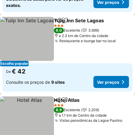
Ver preços
exatos.
Tulip Inn Sete Lagoas
Partilhar
Adicionar aos favoritos
3 Estrelas
9,0
Excelente
3.699
a 2.3 km de Centro da cidade
Restaurante e lounge bar no local
Escolha popular
€ 42
De
Consulte os preços de
9 sites
Ver preços
Hotel Atlas
Partilhar
Adicionar aos favoritos
3 Estrelas
8,9
Excelente
2.209
a 1.1 km de Centro da cidade
Vistas panorâmicas da Lagoa Paulino