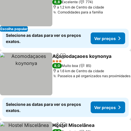
8,8
Excelente
774
a 1.2 km de Centro da cidade
Comodidades para a família
Escolha popular
Selecione as datas para ver os preços
Ver preços
exatos.
Acomodaçaoes koynonya
Partilhar
Adicionar aos favoritos
3 Estrelas
8,0
Muito boa
85
a 1.6 km de Centro da cidade
Passeios a pé organizados nas proximidades
Selecione as datas para ver os preços
Ver preços
exatos.
Hostel Miscelânea
Partilhar
Adicionar aos favoritos