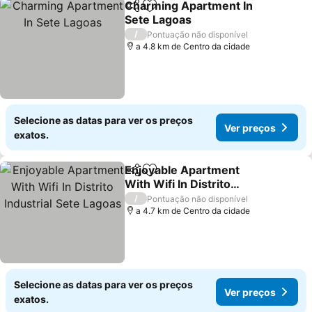
Charming Apartment In
Partilhar
Adicionar aos favoritos
Sete Lagoas
/
Pontuação não disponível
a 4.8 km de Centro da cidade
Selecione as datas para ver os preços
Ver preços
exatos.
Enjoyable Apartment
Partilhar
Adicionar aos favoritos
With Wifi In Distrito
Industrial Sete Lagoas
/
Pontuação não disponível
a 4.7 km de Centro da cidade
Selecione as datas para ver os preços
Ver preços
exatos.