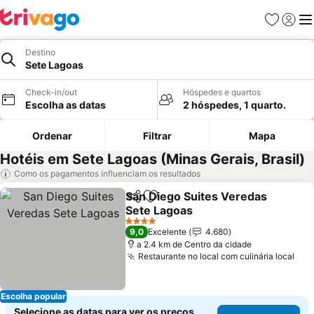
Favoritos
Iniciar
Me
Destino
Sete Lagoas
Check-in/out
Hóspedes e quartos
Escolha as datas
2 hóspedes, 1 quarto.
Ordenar
Filtrar
Mapa
Hotéis em Sete Lagoas (Minas Gerais, Brasil)
Como os pagamentos influenciam os resultados
San Diego Suites Veredas
Partilhar
Adicionar aos favoritos
Sete Lagoas
4 Estrelas
9,0
Excelente
4.680
a 2.4 km de Centro da cidade
Restaurante no local com culinária local
Escolha popular
Selecione as datas para ver os preços