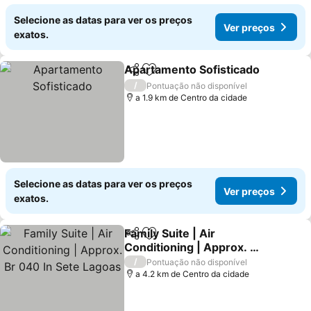
Selecione as datas para ver os preços
Ver preços
exatos.
Apartamento Sofisticado
Partilhar
Adicionar aos favoritos
/
Pontuação não disponível
a 1.9 km de Centro da cidade
Selecione as datas para ver os preços
Ver preços
exatos.
Family Suite | Air
Partilhar
Adicionar aos favoritos
Conditioning | Approx. Br
040 In Sete Lagoas
/
Pontuação não disponível
a 4.2 km de Centro da cidade