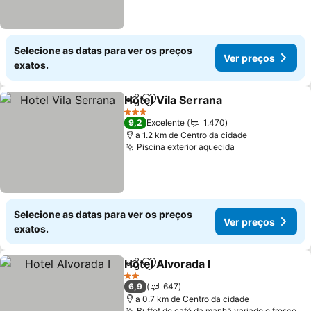
Selecione as datas para ver os preços
Ver preços
exatos.
Hotel Vila Serrana
Partilhar
Adicionar aos favoritos
3 Estrelas
9,2
Excelente
1.470
a 1.2 km de Centro da cidade
Piscina exterior aquecida
Selecione as datas para ver os preços
Ver preços
exatos.
Hotel Alvorada I
Partilhar
Adicionar aos favoritos
2 Estrelas
6,9
647
a 0.7 km de Centro da cidade
Buffet de café da manhã variado e fresco