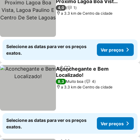
Proximo Lagoa Boa Vista,
Lagoa Paulino E Centro
4,0
1
De Sete Lagoas
a 3.3 km de Centro da cidade
Selecione as datas para ver os preços
Ver preços
exatos.
Aconchegante e Bem
Partilhar
Adicionar aos favoritos
Localizado!
8,3
Muito boa
4
a 3.3 km de Centro da cidade
Selecione as datas para ver os preços
Ver preços
exatos.