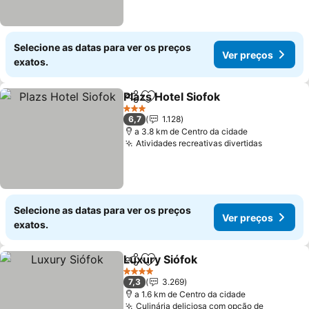
Selecione as datas para ver os preços
Ver preços
exatos.
Plazs Hotel Siofok
Partilhar
Adicionar aos favoritos
3 Estrelas
6,7
1.128
a 3.8 km de Centro da cidade
Atividades recreativas divertidas
Selecione as datas para ver os preços
Ver preços
exatos.
Luxury Siófok
Partilhar
Adicionar aos favoritos
4 Estrelas
7,3
3.269
a 1.6 km de Centro da cidade
Culinária deliciosa com opção de