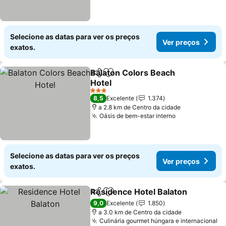
Selecione as datas para ver os preços
Ver preços
exatos.
Balaton Colors Beach
Partilhar
Adicionar aos favoritos
Hotel
3 Estrelas
8,5
Excelente
1.374
a 2.8 km de Centro da cidade
Oásis de bem-estar interno
Selecione as datas para ver os preços
Ver preços
exatos.
Residence Hotel Balaton
Partilhar
Adicionar aos favoritos
9,0
Excelente
1.850
a 3.0 km de Centro da cidade
Culinária gourmet húngara e internacional