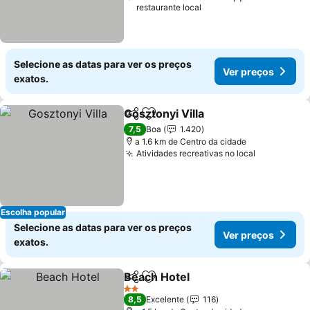
restaurante local
Selecione as datas para ver os preços
Ver preços
exatos.
Gosztonyi Villa
Partilhar
Adicionar aos favoritos
7,5
Boa
1.420
a 1.6 km de Centro da cidade
Atividades recreativas no local
Escolha popular
Selecione as datas para ver os preços
Ver preços
exatos.
Beach Hotel
Partilhar
Adicionar aos favoritos
2 Estrelas
8,5
Excelente
116