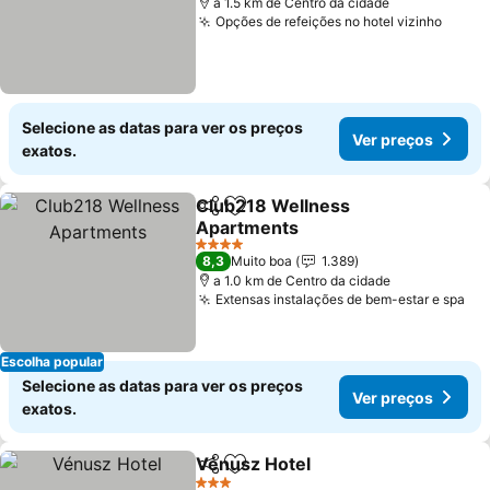
a 1.5 km de Centro da cidade
Opções de refeições no hotel vizinho
Selecione as datas para ver os preços
Ver preços
exatos.
Club218 Wellness
Partilhar
Adicionar aos favoritos
Apartments
4 Estrelas
8,3
Muito boa
1.389
a 1.0 km de Centro da cidade
Extensas instalações de bem-estar e spa
Escolha popular
Selecione as datas para ver os preços
Ver preços
exatos.
Vénusz Hotel
Partilhar
Adicionar aos favoritos