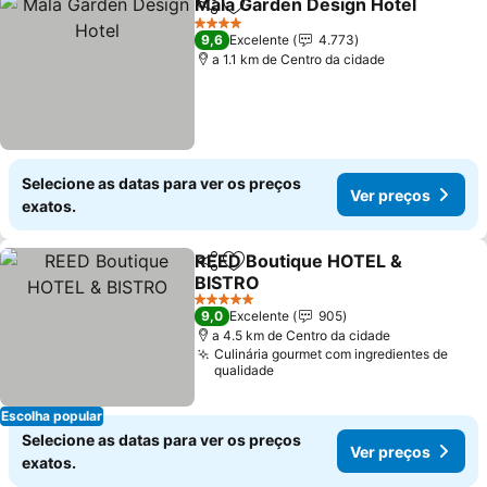
Mala Garden Design Hotel
Partilhar
Adicionar aos favoritos
4 Estrelas
9,6
Excelente
4.773
a 1.1 km de Centro da cidade
Selecione as datas para ver os preços
Ver preços
exatos.
REED Boutique HOTEL &
Partilhar
Adicionar aos favoritos
BISTRO
5 Estrelas
9,0
Excelente
905
a 4.5 km de Centro da cidade
Culinária gourmet com ingredientes de
qualidade
Escolha popular
Selecione as datas para ver os preços
Ver preços
exatos.