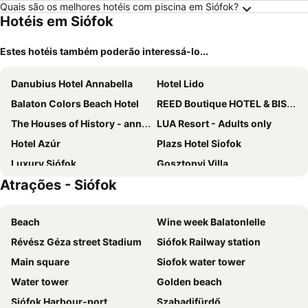
Quais são os melhores hotéis com piscina em Siófok?
Hotéis em Siófok
Estes hotéis também poderão interessá-lo...
Danubius Hotel Annabella
Hotel Lido
Balaton Colors Beach Hotel
REED Boutique HOTEL & BISTRO
The Houses of History - anno 1830
LUA Resort - Adults only
Hotel Azúr
Plazs Hotel Siofok
Luxury Siófok
Gosztonyi Villa
Atrações - Siófok
Premium Hotel Panorama
Apartman Bella Hotel
Hotel Wellamarin
Laroba Wellness Hotel
Beach
Wine week Balatonlelle
Club Tihany Hotel
Tihany Yacht Club
Révész Géza street Stadium
Siófok Railway station
Hotel Petit Bois - Adults from 14
Danubius Hotel Marina
Main square
Siofok water tower
Akadémia Hotel
Hotel Anna Villa
Water tower
Golden beach
Holiday Resorts
Siófok Harbour-port
Szabadifürdő