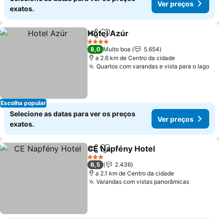
Ver preços
exatos.
Hotel Azúr
Partilhar
Adicionar aos favoritos
4 Estrelas
8,0
Muito boa
5.654
a 2.6 km de Centro da cidade
Quartos com varandas e vista para o lago
Escolha popular
Selecione as datas para ver os preços
Ver preços
exatos.
CE Napfény Hotel
Partilhar
Adicionar aos favoritos
3 Estrelas
6,5
2.436
a 2.1 km de Centro da cidade
Varandas com vistas panorâmicas