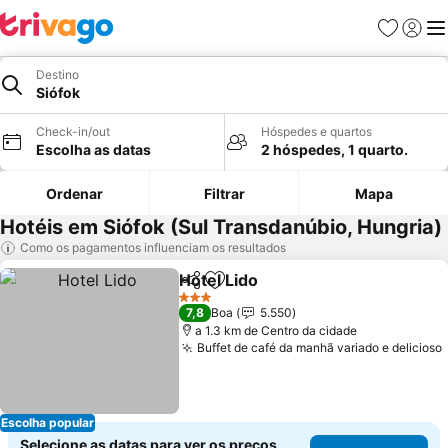
Favoritos
Iniciar
Me
Destino
Siófok
Check-in/out
Hóspedes e quartos
Escolha as datas
2 hóspedes, 1 quarto.
Ordenar
Filtrar
Mapa
Hotéis em Siófok (Sul Transdanúbio, Hungria)
Como os pagamentos influenciam os resultados
Hotel Lido
Partilhar
Adicionar aos favoritos
3 Estrelas
7,8
Boa
5.550
a 1.3 km de Centro da cidade
Buffet de café da manhã variado e delicioso
Escolha popular
Selecione as datas para ver os preços