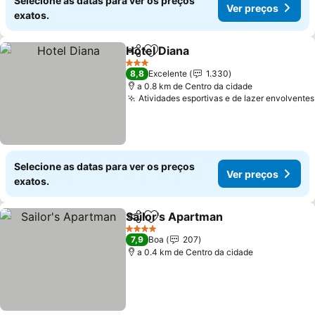
Selecione as datas para ver os preços
Ver preços
exatos.
Hotel Diana
Partilhar
Adicionar aos favoritos
3 Estrelas
8,8
Excelente
1.330
a 0.8 km de Centro da cidade
Atividades esportivas e de lazer envolventes
Selecione as datas para ver os preços
Ver preços
exatos.
Sailor's Apartman
Partilhar
Adicionar aos favoritos
4 Estrelas
7,9
Boa
207
a 0.4 km de Centro da cidade