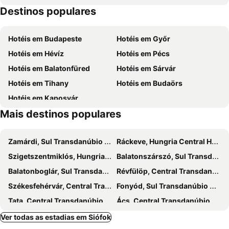
Destinos populares
Balatonkiliti
International Arts for the Youth Festival
Eszterházy Cellar Szigliget
Fish and Wine Festival
Hotéis em Budapeste
Hotéis em Győr
International Dance Festival
Majtényi Restaurant
Hotéis em Hévíz
Hotéis em Pécs
Silver beach
Balatonboglár harvest festival
Hotéis em Balatonfüred
Hotéis em Sárvár
Week of Books
Balatonfoldvar Railway station
Hotéis em Tihany
Hotéis em Budaörs
Hotéis em Kaposvár
Mais destinos populares
Zamárdi, Sul Transdanúbio Hotéis
Ráckeve, Hungria Central Hotéis
Szigetszentmiklós, Hungria Central Hotéis
Balatonszárszó, Sul Transdanúbio Hotéis
Balatonboglár, Sul Transdanúbio Hotéis
Révfülöp, Central Transdanúbio Hotéis
Székesfehérvár, Central Transdanúbio Hotéis
Fonyód, Sul Transdanúbio Hotéis
Tata, Central Transdanúbio Hotéis
Ács, Central Transdanúbio Hotéis
Alsóörs, Central Transdanúbio Hotéis
Balatonföldvár, Sul Transdanúbio Hotéis
Ver todas as estadias em Siófok