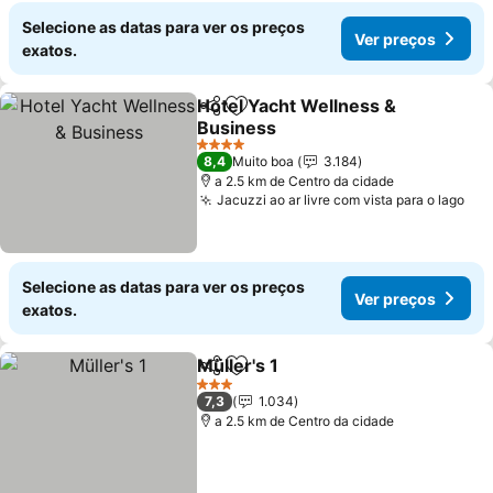
Selecione as datas para ver os preços
Ver preços
exatos.
Hotel Yacht Wellness &
Partilhar
Adicionar aos favoritos
Business
4 Estrelas
8,4
Muito boa
3.184
a 2.5 km de Centro da cidade
Jacuzzi ao ar livre com vista para o lago
Selecione as datas para ver os preços
Ver preços
exatos.
Müller's 1
Partilhar
Adicionar aos favoritos
3 Estrelas
7,3
1.034
a 2.5 km de Centro da cidade