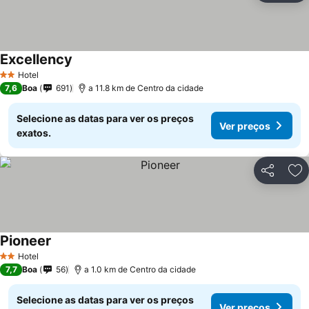
Excellency
Ver preços
Hotel
2 Estrelas
7,6
Boa
691
a 11.8 km de Centro da cidade
Selecione as datas para ver os preços
Ver preços
exatos.
Partilhar
Ad
Pioneer
Ver preços
Hotel
2 Estrelas
7,7
Boa
56
a 1.0 km de Centro da cidade
Selecione as datas para ver os preços
Ver preços