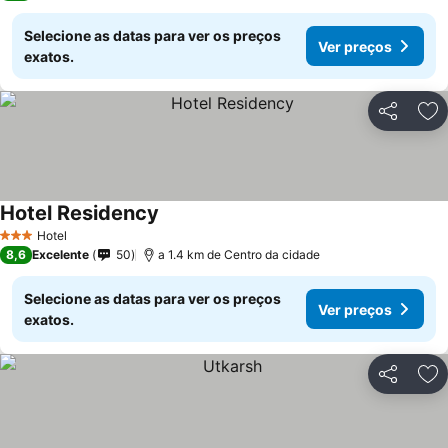
Selecione as datas para ver os preços
Ver preços
exatos.
Partilhar
Ad
Hotel Residency
Ver preços
Hotel
3 Estrelas
8,6
Excelente
50
a 1.4 km de Centro da cidade
Selecione as datas para ver os preços
Ver preços
exatos.
Partilhar
Ad