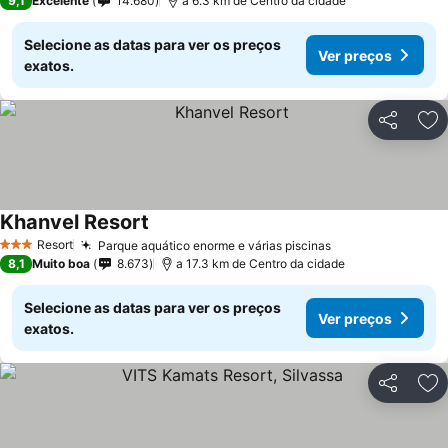
9,1
Excelente
14.680
a 6.3 km de Centro da cidade
Selecione as datas para ver os preços
Ver preços
exatos.
Partilhar
Ad
Khanvel Resort
Ver preços
Resort
Parque aquático enorme e várias piscinas
Ver preços
3 Estrelas
8,1
Muito boa
8.673
a 17.3 km de Centro da cidade
Selecione as datas para ver os preços
Ver preços
exatos.
Partilhar
Ad