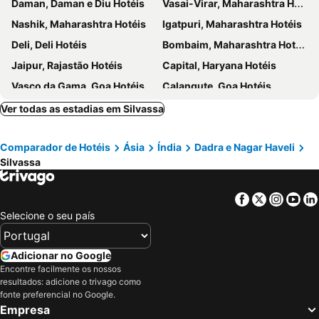
Daman, Daman e Diu Hotéis
Vasai-Virar, Maharashtra Hotéis
Nashik, Maharashtra Hotéis
Igatpuri, Maharashtra Hotéis
Deli, Deli Hotéis
Bombaim, Maharashtra Hotéis
Jaipur, Rajastão Hotéis
Capital, Haryana Hotéis
Vasco da Gama, Goa Hotéis
Calangute, Goa Hotéis
Candolim, Goa Hotéis
Agra, Uttar Pradesh Hotéis
Ver todas as estadias em Silvassa
Panaji, Goa Hotéis
Comparador de Hotéis
Ásia
Índia
Dadra e Nagar Haveli
Silvassa
Facebook
Twitter
Insta
Yo
Selecione o seu país
Adicionar no Google
Encontre facilmente os nossos
resultados: adicione o trivago como
fonte preferencial no Google.
Empresa