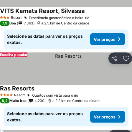
VITS Kamats Resort, Silvassa
Ver preços
Resort
Experiência gastronômica à beira-rio
Ver preços
3 Estrelas
7,9
Boa
7.363
a 2.5 km de Centro da cidade
Selecione as datas para ver os preços
Ver preços
exatos.
Escolha popular
Partilhar
Ad
Ras Resorts
Ver preços
Resort
Quartos com vista para o rio
Ver preços
4 Estrelas
8,2
Muito boa
4.230
a 2.2 km de Centro da cidade
Selecione as datas para ver os preços
Ver preços
exatos.