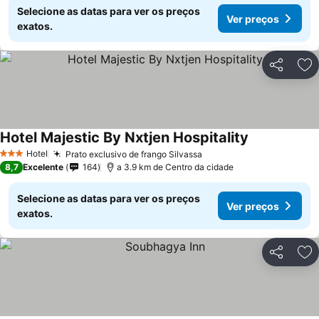
Selecione as datas para ver os preços
Ver preços
exatos.
Partilhar
Ad
Hotel Majestic By Nxtjen Hospitality
Ver preços
Hotel
Prato exclusivo de frango Silvassa
Ver preços
3 Estrelas
8,7
Excelente
164
a 3.9 km de Centro da cidade
Selecione as datas para ver os preços
Ver preços
exatos.
Partilhar
Ad