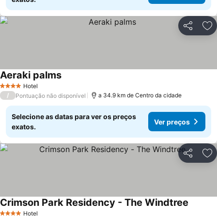
Partilhar
Ad
Aeraki palms
Ver preços
Hotel
4 Estrelas
/
a 34.9 km de Centro da cidade
Pontuação não disponível
Selecione as datas para ver os preços
Ver preços
exatos.
Partilhar
Ad
Crimson Park Residency - The Windtree
Ver pre
Hotel
4 Estrelas