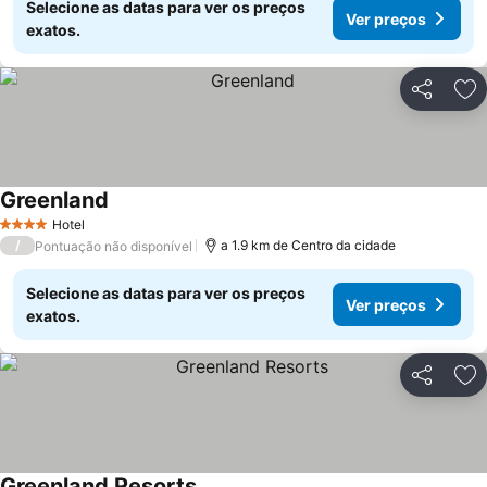
Selecione as datas para ver os preços
Ver preços
exatos.
Partilhar
Ad
Greenland
Ver preços
Hotel
4 Estrelas
/
a 1.9 km de Centro da cidade
Pontuação não disponível
Selecione as datas para ver os preços
Ver preços
exatos.
Partilhar
Ad
Greenland Resorts