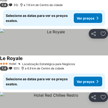
Hotel
7,4
35
a 7.8 km de Centro da cidade
Selecione as datas para ver os preços
Ver preços
exatos.
Partilhar
Ad
Le Royale
Ver preços
Hotel
Localização Estratégica para Negócios
Ver preços
3 Estrelas
7,4
551
a 6.9 km de Centro da cidade
Selecione as datas para ver os preços
Ver preços
exatos.
Partilhar
Ad