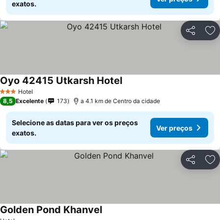
exatos.
Partilhar
Ad
Oyo 42415 Utkarsh Hotel
Ver preços
Hotel
3 Estrelas
8,5
Excelente
173
a 4.1 km de Centro da cidade
Selecione as datas para ver os preços
Ver preços
exatos.
Partilhar
Ad
Golden Pond Khanvel
Ver preços