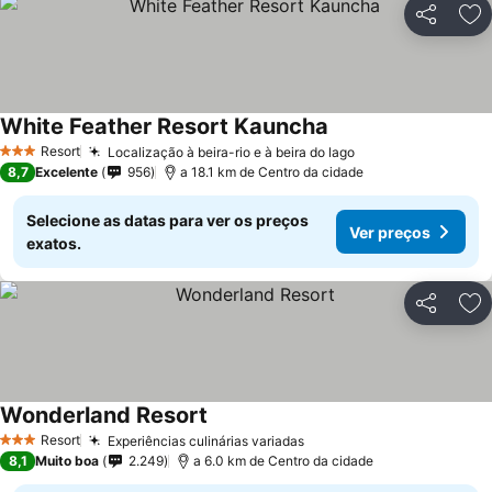
Partilhar
Ad
White Feather Resort Kauncha
Ver preços
Resort
Localização à beira-rio e à beira do lago
Ver preços
3 Estrelas
8,7
Excelente
956
a 18.1 km de Centro da cidade
Selecione as datas para ver os preços
Ver preços
exatos.
Partilhar
Ad
Wonderland Resort
Ver preços
Resort
Experiências culinárias variadas
Ver preços
3 Estrelas
8,1
Muito boa
2.249
a 6.0 km de Centro da cidade