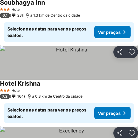
Soubhagya Inn
Ver preços
Hotel
3 Estrelas
6,1
23
a 1.3 km de Centro da cidade
Selecione as datas para ver os preços
Ver preços
exatos.
Partilhar
Ad
Hotel Krishna
Ver preços
Hotel
3 Estrelas
7,2
164
a 0.8 km de Centro da cidade
Selecione as datas para ver os preços
Ver preços
exatos.
Partilhar
Ad