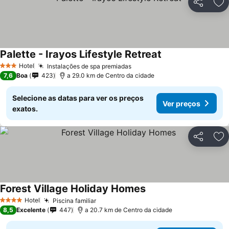
Partilhar
Ad
Palette - Irayos Lifestyle Retreat
Ver preços
Hotel
Instalações de spa premiadas
Ver preços
3 Estrelas
7,6
Boa
423
a 29.0 km de Centro da cidade
Selecione as datas para ver os preços
Ver preços
exatos.
Partilhar
Ad
Forest Village Holiday Homes
Ver preços
Hotel
Piscina familiar
Ver preços
4 Estrelas
8,5
Excelente
447
a 20.7 km de Centro da cidade