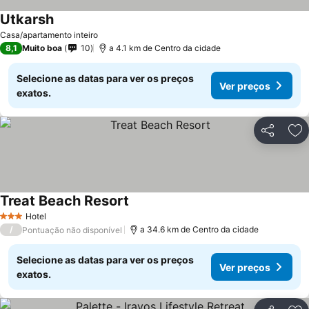
Utkarsh
Ver preços
Casa/apartamento inteiro
8,1
Muito boa
10
a 4.1 km de Centro da cidade
Selecione as datas para ver os preços
Ver preços
exatos.
Partilhar
Ad
Treat Beach Resort
Ver preços
Hotel
3 Estrelas
/
a 34.6 km de Centro da cidade
Pontuação não disponível
Selecione as datas para ver os preços
Ver preços
exatos.