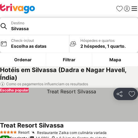
Favoritos
Iniciar
Me
Destino
Silvassa
Check-in/out
Hóspedes e quartos
Escolha as datas
2 hóspedes, 1 quarto.
Ordenar
Filtrar
Mapa
Hotéis em Silvassa (Dadra e Nagar Haveli,
Índia)
Como os pagamentos influenciam os resultados
Escolha popular
Partilhar
Ad
Treat Resort Silvassa
Ver preços
Resort
Restaurante Zaika com culinária variada
Ver preços
5 Estrelas