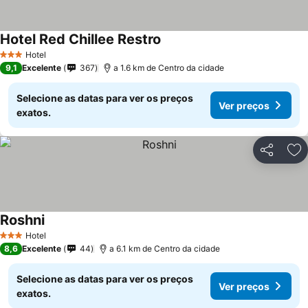
Hotel Red Chillee Restro
Ver preços
Hotel
3 Estrelas
9,1
Excelente
367
a 1.6 km de Centro da cidade
Selecione as datas para ver os preços
Ver preços
exatos.
Partilhar
Ad
Roshni
Ver preços
Hotel
3 Estrelas
8,6
Excelente
44
a 6.1 km de Centro da cidade
Selecione as datas para ver os preços
Ver preços
exatos.