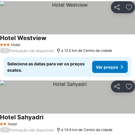
Partilhar
Ad
Hotel Westview
Ver preços
Hotel
3 Estrelas
/
a 12.5 km de Centro da cidade
Pontuação não disponível
Selecione as datas para ver os preços
Ver preços
exatos.
Partilhar
Ad
Hotel Sahyadri
Ver preços
Hotel
2 Estrelas
/
a 14.6 km de Centro da cidade
Pontuação não disponível