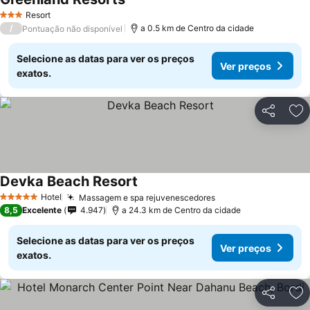
Ver preços
Resort
3 Estrelas
/
a 0.5 km de Centro da cidade
Pontuação não disponível
Selecione as datas para ver os preços
Ver preços
exatos.
Partilhar
Ad
Devka Beach Resort
Ver preços
Hotel
Massagem e spa rejuvenescedores
Ver preços
5 Estrelas
8,5
Excelente
4.947
a 24.3 km de Centro da cidade
Selecione as datas para ver os preços
Ver preços
exatos.
Partilhar
Ad