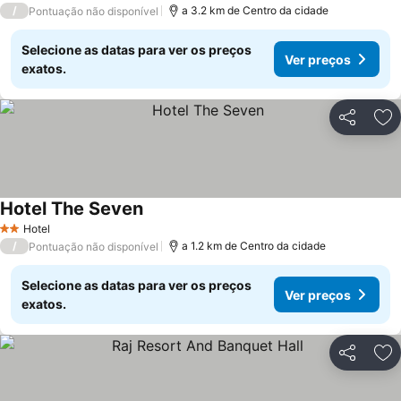
/
a 3.2 km de Centro da cidade
Pontuação não disponível
Selecione as datas para ver os preços
Ver preços
exatos.
Partilhar
Ad
Hotel The Seven
Ver preços
Hotel
2 Estrelas
/
a 1.2 km de Centro da cidade
Pontuação não disponível
Selecione as datas para ver os preços
Ver preços
exatos.
Partilhar
Ad