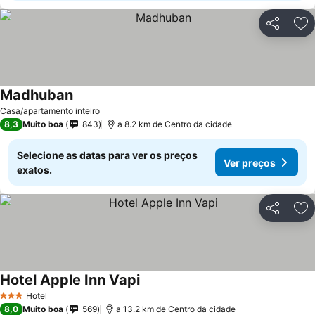
Partilhar
Ad
Madhuban
Ver preços
Casa/apartamento inteiro
8,3
Muito boa
843
a 8.2 km de Centro da cidade
Selecione as datas para ver os preços
Ver preços
exatos.
Partilhar
Ad
Hotel Apple Inn Vapi
Ver preços
Hotel
3 Estrelas
8,0
Muito boa
569
a 13.2 km de Centro da cidade