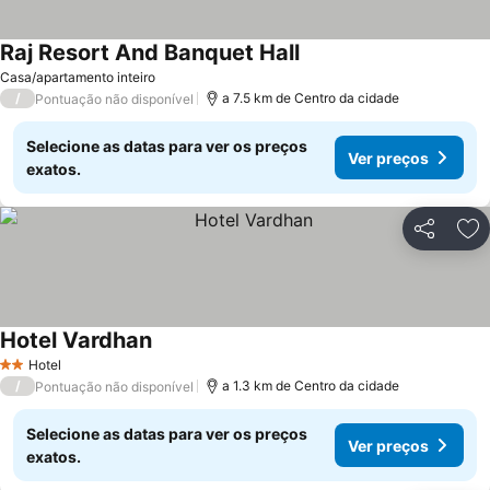
Raj Resort And Banquet Hall
Ver preços
Casa/apartamento inteiro
/
a 7.5 km de Centro da cidade
Pontuação não disponível
Selecione as datas para ver os preços
Ver preços
exatos.
Partilhar
Ad
Hotel Vardhan
Ver preços
Hotel
2 Estrelas
/
a 1.3 km de Centro da cidade
Pontuação não disponível
Selecione as datas para ver os preços
Ver preços
exatos.