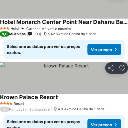
Hotel Monarch Center Point Near Dahanu Beach, Bordi
Ver preços
Hotel
Culinária Malvani e costeira
Ver preços
3 Estrelas
8,0
Muito boa
393
a 42.6 km de Centro da cidade
Selecione as datas para ver os preços
Ver preços
exatos.
Partilhar
Ad
Krown Palace Resort
Ver preços
Resort
4 Estrelas
/
a 9.9 km de Centro da cidade
Pontuação não disponível
Selecione as datas para ver os preços
Ver preços
exatos.