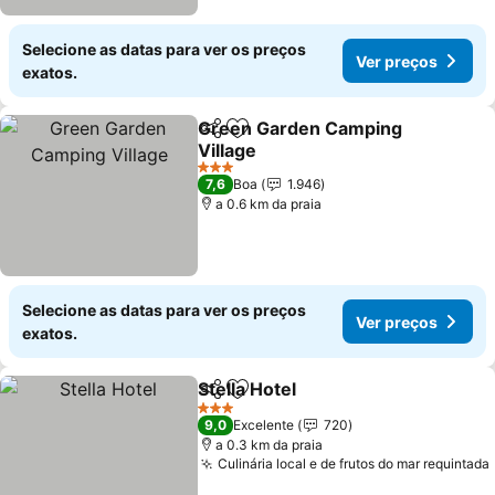
Selecione as datas para ver os preços
Ver preços
exatos.
Green Garden Camping
Partilhar
Adicionar aos favoritos
Village
Ver preços
3 Estrelas
7,6
Boa
1.946
a 0.6 km da praia
Selecione as datas para ver os preços
Ver preços
exatos.
Stella Hotel
Partilhar
Adicionar aos favoritos
Ver preços
3 Estrelas
9,0
Excelente
720
a 0.3 km da praia
Culinária local e de frutos do mar requintada