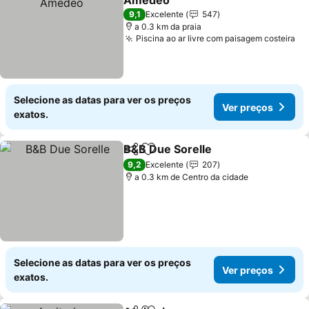
Amedeo
Ver preços
9,1
Excelente
547
a 0.3 km da praia
Piscina ao ar livre com paisagem costeira
Ve
Selecione as datas para ver os preços
Ver preços
exatos.
B&B Due Sorelle
Partilhar
Adicionar aos favoritos
Ver preço
9,2
Excelente
207
a 0.3 km de Centro da cidade
Selecione as datas para ver os preços
Ver preços
exatos.