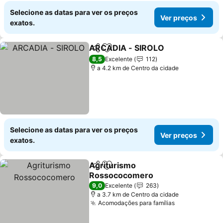
Selecione as datas para ver os preços
Ver preços
exatos.
ARCADIA - SIROLO
Partilhar
Adicionar aos favoritos
Ver pr
8,5
Excelente
112
a 4.2 km de Centro da cidade
Selecione as datas para ver os preços
Ver preços
exatos.
Agriturismo
Partilhar
Adicionar aos favoritos
Rossococomero
Ver preços
9,0
Excelente
263
a 3.7 km de Centro da cidade
Acomodações para famílias
Ver preços