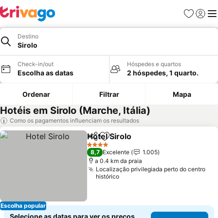
Favoritos
Iniciar
Me
Destino
Sirolo
Check-in/out
Hóspedes e quartos
Escolha as datas
2 hóspedes, 1 quarto.
Ordenar
Filtrar
Mapa
Hotéis em Sirolo (Marche, Itália)
Como os pagamentos influenciam os resultados
Hotel Sirolo
Partilhar
Adicionar aos favoritos
Ver preços
4 Estrelas
8,7
Excelente
1.005
a 0.4 km da praia
Localização privilegiada perto do centro
histórico
Escolha popular
Selecione as datas para ver os preços