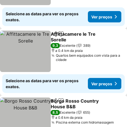
Selecione as datas para ver os preços
Ver preços
exatos.
Affittacamere le Tre
Partilhar
Adicionar aos favoritos
Sorelle
Ver preços
9,3
Excelente
389
a 0.4 km da praia
Quartos bem equipados com vista para a
cidade
Selecione as datas para ver os preços
Ver preços
exatos.
Borgo Rosso Country
Partilhar
Adicionar aos favoritos
House B&B
Ver preços
8,5
Excelente
655
a 0.6 km da praia
Piscina externa com hidromassagem
Ver p