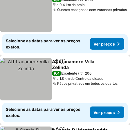
a 0.4 km da praia
Quartos espaçosos com varandas privadas
V
Selecione as datas para ver os preços
Ver preços
exatos.
Affittacamere Villa
Partilhar
Adicionar aos favoritos
Zelinda
Ver preços
9,4
Excelente
206
a 1.8 km de Centro da cidade
Pátios privativos em todos os quartos
Ver p
Selecione as datas para ver os preços
Ver preços
exatos.