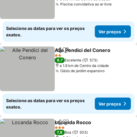
Piscina convidativa ao ar livre
Ver preços
Selecione as datas para ver os preços
Ver preços
exatos.
Alle Pendici del Conero
Partilhar
Adicionar aos favoritos
Ve
2 Estrelas
9,7
Excelente
573
a 1.9 km de Centro da cidade
Oásis de jardim expansivo
Ver preços
Selecione as datas para ver os preços
Ver preços
exatos.
Locanda Rocco
Partilhar
Adicionar aos favoritos
Ver preços
3 Estrelas
7,8
Boa
503