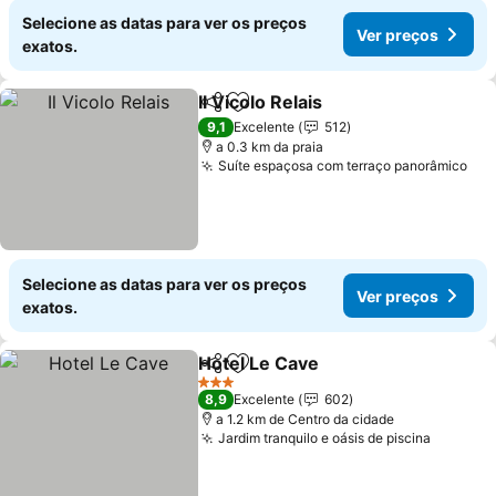
Selecione as datas para ver os preços
Ver preços
exatos.
Il Vicolo Relais
Partilhar
Adicionar aos favoritos
Ver preços
9,1
Excelente
512
a 0.3 km da praia
Suíte espaçosa com terraço panorâmico
Ver
Selecione as datas para ver os preços
Ver preços
exatos.
Hotel Le Cave
Partilhar
Adicionar aos favoritos
Ver preços
3 Estrelas
8,9
Excelente
602
a 1.2 km de Centro da cidade
Jardim tranquilo e oásis de piscina
Ver pre