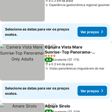
a 0.3 km da praia
Experiência gastronômica regional gourmet
V
Selecione as datas para ver os preços
Ver preços
exatos.
Camera Vista Mare
Partilhar
Adicionar aos favoritos
Sunrise-Top Panorama-
Only Adults
Ver preços
4 Estrelas
8,8
Excelente
175
a 0.3 km da praia
Vistas panorâmicas inigualáveis do mar
Ver
Selecione as datas para ver os preços
Ver preços
exatos.
Amare Sirolo
Partilhar
Adicionar aos favoritos
Ver preços
9,6
Excelente
309