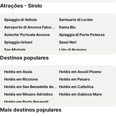
Atrações - Sirolo
Hotel Sirolo
Hotel Monteconero
Green Garden Camping Village
Numa Hotel
Spiaggia di Velluto
Santuario di Loreto
Numana Palace
Hotel Marcelli
Aeroporto di Ancona Falconara
Dama Blu
Hotel Internazionale
Klass Hotel
Autorita' Portuale Ancona
Spiaggia di Porto Potenza
Hotel Ristorante Mira Conero
Hotel Palace del Conero
Spiaggia Urbani
Sassi Neri
Locanda Del Picchio
Parco
San Michele
Lido di Numana
Vecchia Fattoria
Hotel Madonna di Loreto
Destinos populares
Porto di Numana
Marcelli di Numana
San Gabriele
Hotel Mondial
Parco del Monte Conero
Mezzavalle
Grand Hotel Passetto
BB Sanvalentino
Hotéis em Assis
Hotéis em Ascoli Piceno
Casa Leopardi
Pinocchio
Hotel della Vittoria
Hotel Fortuna
Hotéis em Riccione
Hotéis em Pesaro
San Ciriaco Cathedral
Tavernelle
Albergo Gino
Hotéis em San Benedetto del Tronto
Hotéis em Cattolica
Pietralacroce
Piazza del Duca
Hotéis em Misano Adriatico
Hotéis em Gabicce Mare
Duomo di Fermo
Picena 2008
Hotéis em Porto Recanati
Sferisterio
Mais destinos populares