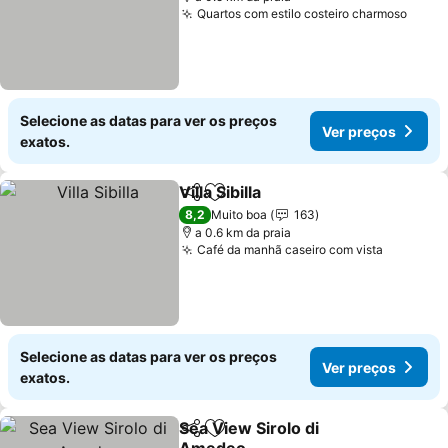
Quartos com estilo costeiro charmoso
Ver p
Selecione as datas para ver os preços
Ver preços
exatos.
Villa Sibilla
Partilhar
Adicionar aos favoritos
Ver preços
8,2
Muito boa
163
a 0.6 km da praia
Café da manhã caseiro com vista
Ver preç
Selecione as datas para ver os preços
Ver preços
exatos.
Sea View Sirolo di
Partilhar
Adicionar aos favoritos