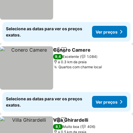
Selecione as datas para ver os preços
Ver preços
exatos.
Conero Camere
Partilhar
Adicionar aos favoritos
Ver preço
9,4
Excelente
1.084
a 0.3 km da praia
Quartos com charme local
Ver preços
Selecione as datas para ver os preços
Ver preços
exatos.
Villa Ghirardelli
Partilhar
Adicionar aos favoritos
Ver preços
8,1
Muito boa
406
a 0.5 km da praia