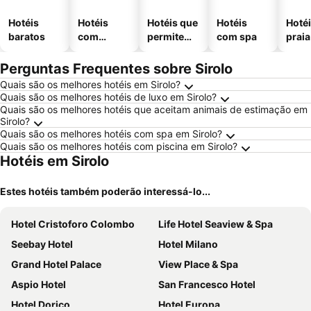
Hotéis
Hotéis
Hotéis que
Hotéis
Hotéi
baratos
com
permitem
com spa
praia
piscinas
animais
Perguntas Frequentes sobre Sirolo
Quais são os melhores hotéis em Sirolo?
Quais são os melhores hotéis de luxo em Sirolo?
Quais são os melhores hotéis que aceitam animais de estimação em
Sirolo?
Quais são os melhores hotéis com spa em Sirolo?
Quais são os melhores hotéis com piscina em Sirolo?
Hotéis em Sirolo
Estes hotéis também poderão interessá-lo...
Hotel Cristoforo Colombo
Life Hotel Seaview & Spa
Seebay Hotel
Hotel Milano
Grand Hotel Palace
View Place & Spa
Aspio Hotel
San Francesco Hotel
Hotel Dorico
Hotel Europa