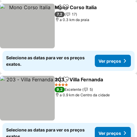
Mono Corso Italia
Partilhar
Adicionar aos favoritos
Ver preç
7,2
17
a 0.3 km da praia
Selecione as datas para ver os preços
Ver preços
exatos.
203 - Villa Fernanda
Partilhar
Adicionar aos favoritos
Ver p
4 Estrelas
9,2
Excelente
5
a 0.9 km de Centro da cidade
Selecione as datas para ver os preços
Ver preços
exatos.