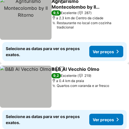
Agriturismo
Partilhar
Adicionar aos favoritos
Montecolombo by Il
Ritorno
Ver preços
9,5
Excelente
287
a 2.3 km de Centro da cidade
Restaurante no local com cozinha
tradicional
Selecione as datas para ver os preços
Ver preços
exatos.
B&B Al Vecchio Olmo
Partilhar
Adicionar aos favoritos
Ver 
9,2
Excelente
219
a 0.4 km da praia
Quartos com varanda e ar fresco
Ver preç
Selecione as datas para ver os preços
Ver preços
exatos.