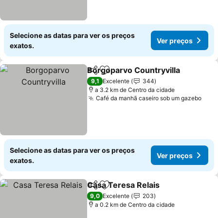
Selecione as datas para ver os preços
Ver preços
exatos.
Borgoparvo Countryvilla
Partilhar
Adicionar aos favoritos
V
9,1
Excelente
344
a 3.2 km de Centro da cidade
Café da manhã caseiro sob um gazebo
Ver 
Selecione as datas para ver os preços
Ver preços
exatos.
Casa Teresa Relais
Partilhar
Adicionar aos favoritos
Ver pr
9,0
Excelente
203
a 0.2 km de Centro da cidade