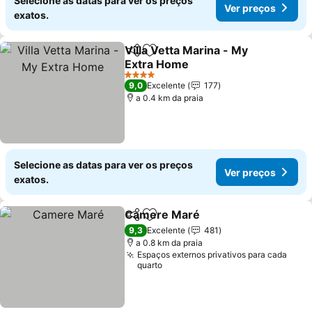
Selecione as datas para ver os preços
Ver preços
exatos.
Villa Vetta Marina - My
Partilhar
Adicionar aos favoritos
Extra Home
Ver preços
4 Estrelas
9,0
Excelente
177
a 0.4 km da praia
Selecione as datas para ver os preços
Ver preços
exatos.
Camere Maré
Partilhar
Adicionar aos favoritos
Ver preços
9,3
Excelente
481
a 0.8 km da praia
Espaços externos privativos para cada
quarto