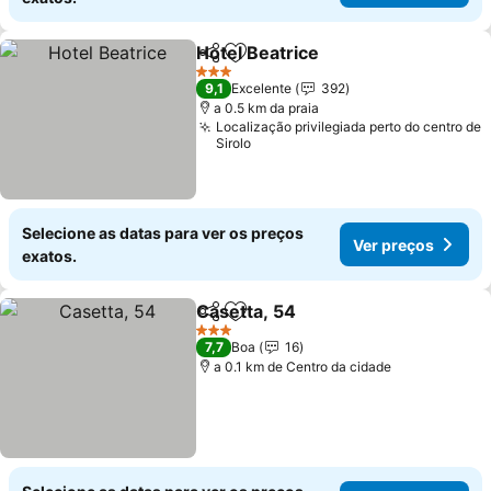
Hotel Beatrice
Partilhar
Adicionar aos favoritos
Ver preços
3 Estrelas
9,1
Excelente
392
a 0.5 km da praia
Localização privilegiada perto do centro de
Sirolo
Selecione as datas para ver os preços
Ver preços
exatos.
Casetta, 54
Partilhar
Adicionar aos favoritos
Ver preços
3 Estrelas
7,7
Boa
16
a 0.1 km de Centro da cidade