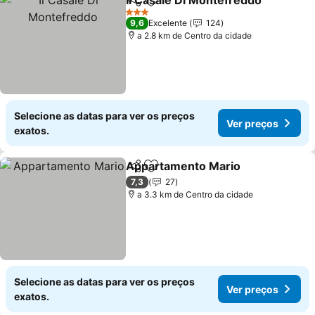
Il Casale Di Montefreddo
Partilhar
Adicionar aos favoritos
V
3 Estrelas
9,6
Excelente
124
a 2.8 km de Centro da cidade
Selecione as datas para ver os preços
Ver preços
exatos.
Appartamento Mario
Partilhar
Adicionar aos favoritos
Ver p
7,3
27
a 3.3 km de Centro da cidade
Selecione as datas para ver os preços
Ver preços
exatos.