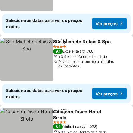
Selecione as datas para ver os preços
Ver preços
exatos.
San Michele Relais & Spa
Partilhar
Adicionar aos favoritos
V
4 Estrelas
9,1
Excelente
760
a 0.4 km de Centro da cidade
Piscina exterior em meio a jardins
exuberantes
Selecione as datas para ver os preços
Ver preços
exatos.
Casacon Disco Hotel
Partilhar
Adicionar aos favoritos
Sirolo
Ver preços
4 Estrelas
8,1
Muito boa
1.078
a 0.3 km de Centro da cidade