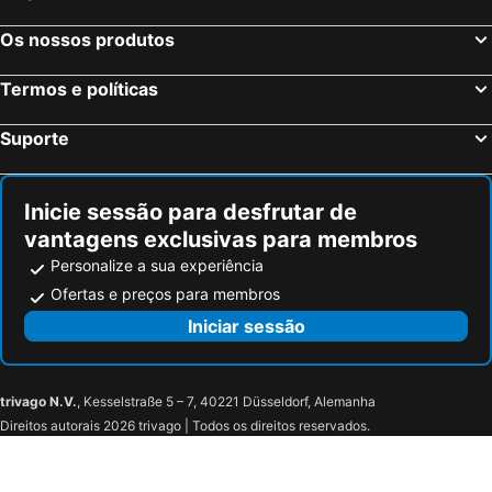
Milão, Lombardia Hotéis
Veneza, Veneto Hotéis
Os nossos produtos
Florença, Toscana Hotéis
Nápoles, Campanha Hotéis
Bolonha, Emília-Romanha Hotéis
Palermo, Sicília Hotéis
Termos e políticas
Verona, Veneto Hotéis
Cagliari, Sardenha Hotéis
Suporte
Inicie sessão para desfrutar de
vantagens exclusivas para membros
Personalize a sua experiência
Ofertas e preços para membros
Iniciar sessão
trivago N.V.
, Kesselstraße 5 – 7, 40221 Düsseldorf, Alemanha
Direitos autorais 2026 trivago | Todos os direitos reservados.