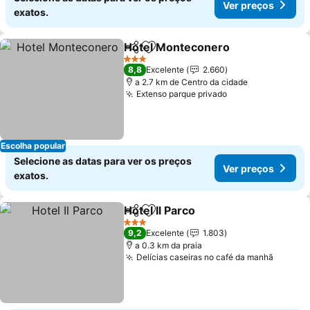
Ver preços
exatos.
Hotel Monteconero
Partilhar
Adicionar aos favoritos
Ver pr
3 Estrelas
8,8
Excelente
2.660
a 2.7 km de Centro da cidade
Extenso parque privado
Ver preços
Escolha popular
Selecione as datas para ver os preços
Ver preços
exatos.
Hotel Il Parco
Partilhar
Adicionar aos favoritos
Ver preços
3 Estrelas
9,2
Excelente
1.803
a 0.3 km da praia
Delícias caseiras no café da manhã
Ver pr