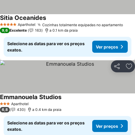
Sitia Oceanides
Aparthotel
Cozinhas totalmente equipadas no apartamento
5 Estrelas
9,6
Excelente
163
a 0.1 km da praia
Selecione as datas para ver os preços
Ver preços
exatos.
Partilhar
Ad
Emmanouela Studios
Aparthotel
3 Estrelas
6,8
430
a 0.4 km da praia
Selecione as datas para ver os preços
Ver preços
exatos.