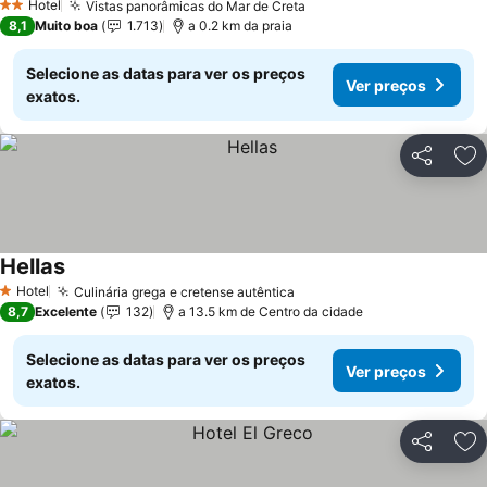
Hotel
Vistas panorâmicas do Mar de Creta
2 Estrelas
8,1
Muito boa
1.713
a 0.2 km da praia
Selecione as datas para ver os preços
Ver preços
exatos.
Partilhar
Ad
Hellas
Hotel
Culinária grega e cretense autêntica
1 Estrelas
8,7
Excelente
132
a 13.5 km de Centro da cidade
Selecione as datas para ver os preços
Ver preços
exatos.
Partilhar
Ad