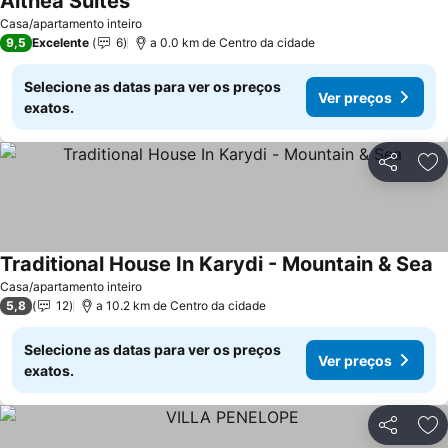
Althea Suites
Casa/apartamento inteiro
9,5
Excelente
6
a 0.0 km de Centro da cidade
Selecione as datas para ver os preços
Ver preços
exatos.
Partilhar
Ad
Traditional House In Karydi - Mountain & Sea
Casa/apartamento inteiro
5,8
12
a 10.2 km de Centro da cidade
Selecione as datas para ver os preços
Ver preços
exatos.
Partilhar
Ad