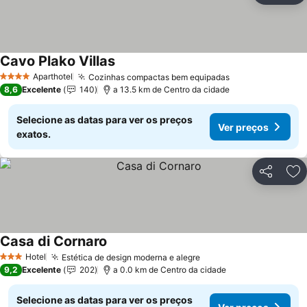
Cavo Plako Villas
Aparthotel
Cozinhas compactas bem equipadas
4 Estrelas
8,6
Excelente
140
a 13.5 km de Centro da cidade
Selecione as datas para ver os preços
Ver preços
exatos.
Partilhar
Ad
Casa di Cornaro
Hotel
Estética de design moderna e alegre
3 Estrelas
9,2
Excelente
202
a 0.0 km de Centro da cidade
Selecione as datas para ver os preços