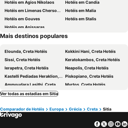
Hotéis em Agios Nikolaos
Hotéis em Candía
Port of Sitia
Sitia Public Airport
Hotéis em Limenas Chersonissos
Hotéis em Malia
Archaeological Museum of Siteia
Toplou Monastery
Hotéis em Gouves
Hotéis em Stalis
Laografiko Mouseio Palaikastrou
Kouremenos
Hotéis em Anissaras
Casa dei Mezzo Music Festival
Chiona
Mais destinos populares
Poros 1 or Chiona
The Fortress
Lato
Elounda, Creta Hotéis
Kokkini Hani, Creta Hotéis
Sissi, Creta Hotéis
Keratokambos, Creta Hotéis
Ierapetra, Creta Hotéis
Neapolis, Creta Hotéis
Kastelli Pediadas Heraklion, Creta Hotéis
Piskopiano, Creta Hotéis
Ammoudara Lasithi, Creta Hotéis
Myrtos, Creta Hotéis
Koutsounari, Creta Hotéis
Koutouloufari, Creta Hotéis
Ver todas as estadias em Sitia
Istron - Kalo Chorio, Creta Hotéis
Makri Gialos, Creta Hotéis
Comparador de Hotéis
Europa
Grécia
Creta
Sitia
Karteros, Creta Hotéis
Milatos, Creta Hotéis
Palekastro, Creta Hotéis
Mochlos, Creta Hotéis
Facebook
Twitter
Insta
Yo
Ferma, Creta Hotéis
Gournes, Creta Hotéis