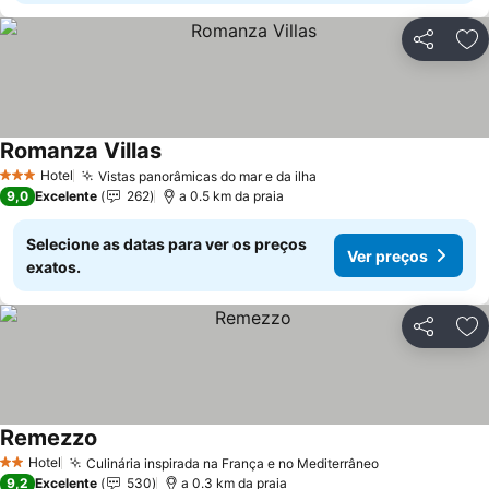
Partilhar
Ad
Romanza Villas
Hotel
Vistas panorâmicas do mar e da ilha
3 Estrelas
9,0
Excelente
262
a 0.5 km da praia
Selecione as datas para ver os preços
Ver preços
exatos.
Partilhar
Ad
Remezzo
Hotel
Culinária inspirada na França e no Mediterrâneo
2 Estrelas
9,2
Excelente
530
a 0.3 km da praia