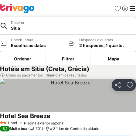
Favoritos
Iniciar
Me
Destino
Sitia
Check-in/out
Hóspedes e quartos
Escolha as datas
2 hóspedes, 1 quarto.
Ordenar
Filtrar
Mapa
Hotéis em Sitia (Creta, Grécia)
Como os pagamentos influenciam os resultados
Partilhar
Ad
Hotel Sea Breeze
Hotel
Piscina exterior sazonal
2 Estrelas
8,1
Muito boa
701
a 3.1 km de Centro da cidade