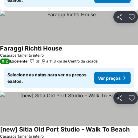
exatos.
Partilhar
Ad
Faraggi Richti House
Casa/apartamento inteiro
9,2
Excelente
6
a 11.8 km de Centro da cidade
Selecione as datas para ver os preços
Ver preços
exatos.
Partilhar
Ad
[new] Sitia Old Port Studio - Walk To Beach
Casa/apartamento inteiro