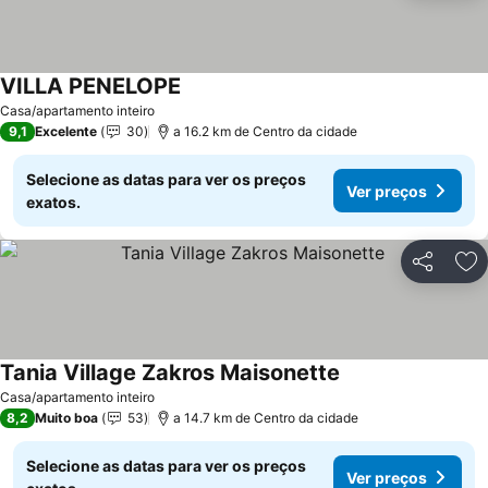
VILLA PENELOPE
Casa/apartamento inteiro
9,1
Excelente
30
a 16.2 km de Centro da cidade
Selecione as datas para ver os preços
Ver preços
exatos.
Partilhar
Ad
Tania Village Zakros Maisonette
Casa/apartamento inteiro
8,2
Muito boa
53
a 14.7 km de Centro da cidade
Selecione as datas para ver os preços
Ver preços