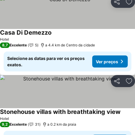
Partilhar
Ad
Casa Di Demezzo
Hotel
8,7
Excelente
5
a 4.4 km de Centro da cidade
Selecione as datas para ver os preços
Ver preços
exatos.
Partilhar
Ad
Stonehouse villas with breathtaking view
Hotel
9,2
Excelente
31
a 0.2 km da praia