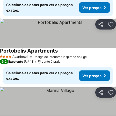
Selecione as datas para ver os preços
Ver preços
exatos.
Partilhar
Ad
Portobelis Apartments
Aparthotel
Design de interiores inspirado no Egeu
4 Estrelas
9,2
Excelente
111
Junto à praia
Selecione as datas para ver os preços
Ver preços
exatos.
Partilhar
Ad