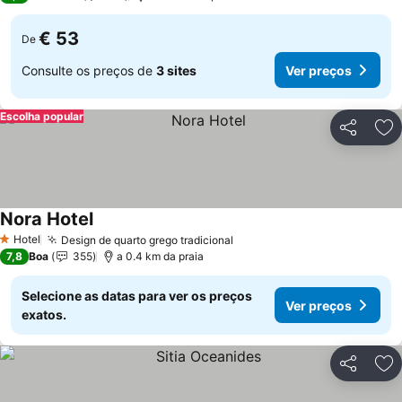
€ 53
De
Consulte os preços de
3 sites
Ver preços
Escolha popular
Partilhar
Ad
Nora Hotel
Hotel
Design de quarto grego tradicional
1 Estrelas
7,8
Boa
355
a 0.4 km da praia
Selecione as datas para ver os preços
Ver preços
exatos.
Partilhar
Ad