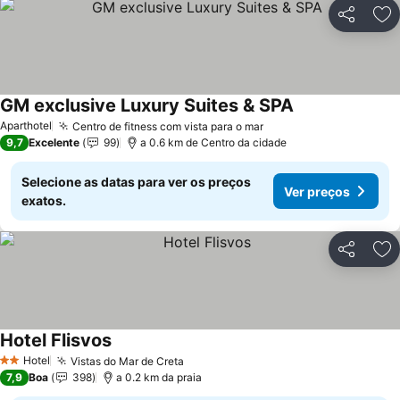
Partilhar
Ad
GM exclusive Luxury Suites & SPA
Aparthotel
Centro de fitness com vista para o mar
9,7
Excelente
99
a 0.6 km de Centro da cidade
Selecione as datas para ver os preços
Ver preços
exatos.
Partilhar
Ad
Hotel Flisvos
Hotel
Vistas do Mar de Creta
2 Estrelas
7,9
Boa
398
a 0.2 km da praia