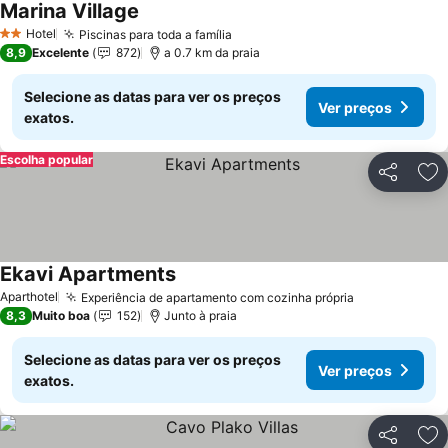
Marina Village
Hotel
Piscinas para toda a família
2 Estrelas
8,9
Excelente
872
a 0.7 km da praia
Selecione as datas para ver os preços
Ver preços
exatos.
Escolha popular
Partilhar
Ad
Ekavi Apartments
Aparthotel
Experiência de apartamento com cozinha própria
8,3
Muito boa
152
Junto à praia
Selecione as datas para ver os preços
Ver preços
exatos.
Partilhar
Ad