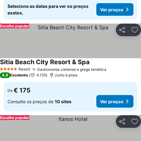
Selecione as datas para ver os preços
Ver preços
exatos.
Escolha popular
Partilhar
Ad
Sitia Beach City Resort & Spa
Resort
Gastronomia cretense e grega temática
5 Estrelas
8,8
Excelente
4.155
Junto à praia
€ 175
De
Consulte os preços de
10 sites
Ver preços
Escolha popular
Partilhar
Ad