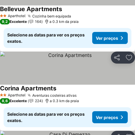
Bellevue Apartments
Aparthotel
Cozinha bem equipada
2 Estrelas
9,2
Excelente
164
a 0.3 km da praia
Selecione as datas para ver os preços
Ver preços
exatos.
Partilhar
Ad
Corina Apartments
Aparthotel
Aventuras costeiras ativas
2 Estrelas
8,6
Excelente
224
a 0.3 km da praia
Selecione as datas para ver os preços
Ver preços
exatos.