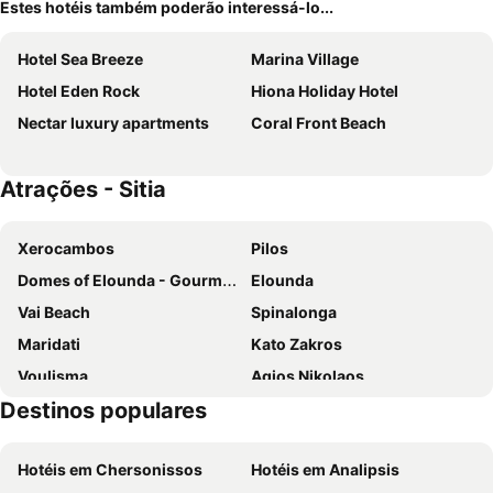
Estes hotéis também poderão interessá-lo...
Hotel Sea Breeze
Marina Village
Hotel Eden Rock
Hiona Holiday Hotel
Nectar luxury apartments
Coral Front Beach
Atrações - Sitia
Xerocambos
Pilos
Domes of Elounda - Gourmet Festival
Elounda
Vai Beach
Spinalonga
Maridati
Kato Zakros
Voulisma
Agios Nikolaos
Destinos populares
Almyros
Praisos
Voulisma
Ammoudi
Hotéis em Chersonissos
Hotéis em Analipsis
Listi Spilios
Sitia