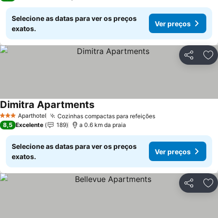
Selecione as datas para ver os preços
Ver preços
exatos.
Partilhar
Ad
Dimitra Apartments
Aparthotel
Cozinhas compactas para refeições
3 Estrelas
8,5
Excelente
189
a 0.6 km da praia
Selecione as datas para ver os preços
Ver preços
exatos.
Partilhar
Ad