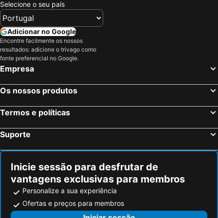
Selecione o seu país
Chania, Creta Hotéis
Chersonissos, Creta Hotéis
Analipsis, Creta Hotéis
Agios Nikolaos, Creta Hotéis
Adicionar no Google
Rethymnon, Creta Hotéis
Bali, Creta Hotéis
Encontre facilmente os nossos
resultados: adicione o trivago como
Candía, Creta Hotéis
Agia Pelagia, Creta Hotéis
fonte preferencial no Google.
Limenas Chersonissos, Creta Hotéis
Atenas, Ática Hotéis
Empresa
Mykonos-Town, Sul do Mar Egeu Hotéis
Fira, Sul do Mar Egeu Hotéis
Os nossos produtos
Ixia, Sul do Mar Egeu Hotéis
Corfu-Cidade, Ilhas Jônicas ou Jónicas Hotéis
Oia, Sul do Mar Egeu Hotéis
Imerovigli, Sul do Mar Egeu Hotéis
Termos e políticas
Suporte
Inicie sessão para desfrutar de
vantagens exclusivas para membros
Personalize a sua experiência
Ofertas e preços para membros
Iniciar sessão