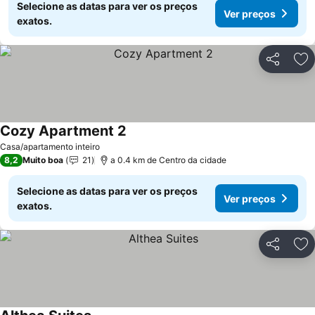
Selecione as datas para ver os preços
Ver preços
exatos.
Partilhar
Ad
Cozy Apartment 2
Casa/apartamento inteiro
8,2
Muito boa
21
a 0.4 km de Centro da cidade
Selecione as datas para ver os preços
Ver preços
exatos.
Partilhar
Ad