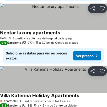
Partilhar
Ad
Nectar luxury apartments
Hotel
Experiência autêntica de hospitalidade grega
9,9
Excelente
277
a 2.7 km de Centro da cidade
Selecione as datas para ver os preços
Ver preços
exatos.
Partilhar
Ad
Villa Katerina Holiday Apartments
Aparthotel
Jardim privativo com frutas frescas
1 Estrelas
9,3
Excelente
82
a 4.5 km de Centro da cidade