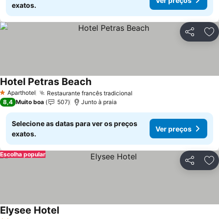
Ver preços
exatos.
Partilhar
Ad
Hotel Petras Beach
Aparthotel
Restaurante francês tradicional
1 Estrelas
8,4
Muito boa
507
Junto à praia
Selecione as datas para ver os preços
Ver preços
exatos.
Escolha popular
Partilhar
Ad
Elysee Hotel