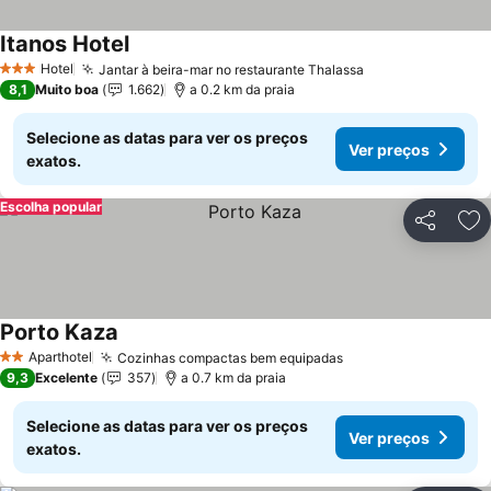
Itanos Hotel
Hotel
Jantar à beira-mar no restaurante Thalassa
3 Estrelas
8,1
Muito boa
1.662
a 0.2 km da praia
Selecione as datas para ver os preços
Ver preços
exatos.
Escolha popular
Partilhar
Ad
Porto Kaza
Aparthotel
Cozinhas compactas bem equipadas
2 Estrelas
9,3
Excelente
357
a 0.7 km da praia
Selecione as datas para ver os preços
Ver preços
exatos.