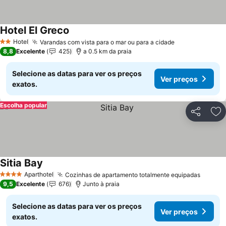
Hotel El Greco
Hotel
Varandas com vista para o mar ou para a cidade
2 Estrelas
8,8
Excelente
425
a 0.5 km da praia
Selecione as datas para ver os preços
Ver preços
exatos.
Escolha popular
Partilhar
Ad
Sitia Bay
Aparthotel
Cozinhas de apartamento totalmente equipadas
4 Estrelas
9,5
Excelente
676
Junto à praia
Selecione as datas para ver os preços
Ver preços
exatos.