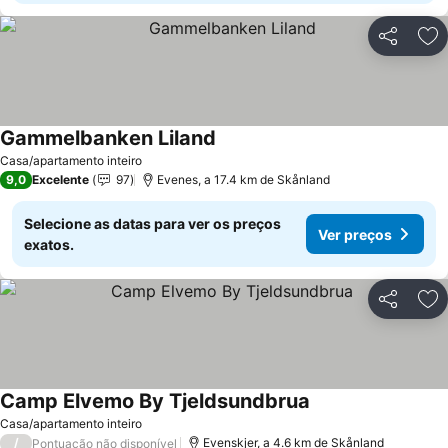
Partilhar
Ad
Gammelbanken Liland
Casa/apartamento inteiro
9,0
Excelente
97
Evenes, a 17.4 km de Skånland
Selecione as datas para ver os preços
Ver preços
exatos.
Partilhar
Ad
Camp Elvemo By Tjeldsundbrua
Casa/apartamento inteiro
/
Evenskjer, a 4.6 km de Skånland
Pontuação não disponível