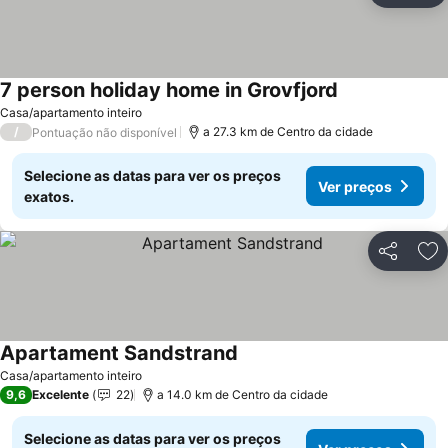
7 person holiday home in Grovfjord
Casa/apartamento inteiro
/
a 27.3 km de Centro da cidade
Pontuação não disponível
Selecione as datas para ver os preços
Ver preços
exatos.
Partilhar
Ad
Apartament Sandstrand
Casa/apartamento inteiro
9,6
Excelente
22
a 14.0 km de Centro da cidade
Selecione as datas para ver os preços