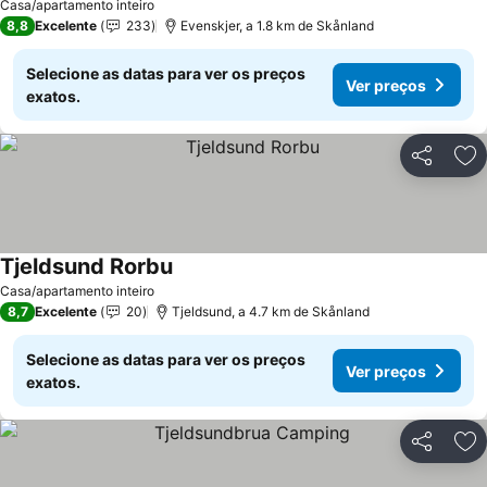
Casa/apartamento inteiro
8,8
Excelente
233
Evenskjer, a 1.8 km de Skånland
Selecione as datas para ver os preços
Ver preços
exatos.
Partilhar
Ad
Tjeldsund Rorbu
Casa/apartamento inteiro
8,7
Excelente
20
Tjeldsund, a 4.7 km de Skånland
Selecione as datas para ver os preços
Ver preços
exatos.
Partilhar
Ad