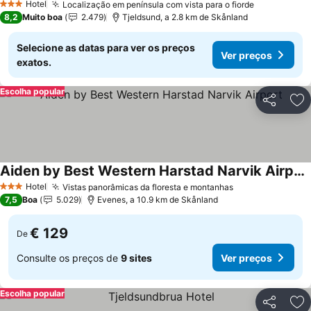
Hotel
Localização em península com vista para o fiorde
3 Estrelas
8,2
Muito boa
2.479
Tjeldsund, a 2.8 km de Skånland
Selecione as datas para ver os preços
Ver preços
exatos.
Escolha popular
Partilhar
Ad
Aiden by Best Western Harstad Narvik Airport
Hotel
Vistas panorâmicas da floresta e montanhas
3 Estrelas
7,5
Boa
5.029
Evenes, a 10.9 km de Skånland
€ 129
De
Consulte os preços de
9 sites
Ver preços
Escolha popular
Partilhar
Ad