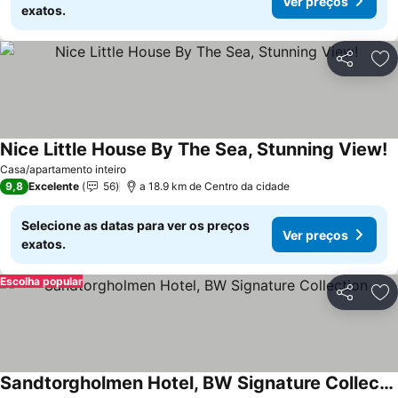
Ver preços
exatos.
Partilhar
Ad
Nice Little House By The Sea, Stunning View!
Casa/apartamento inteiro
9,8
Excelente
56
a 18.9 km de Centro da cidade
Selecione as datas para ver os preços
Ver preços
exatos.
Escolha popular
Partilhar
Ad
Sandtorgholmen Hotel, BW Signature Collection