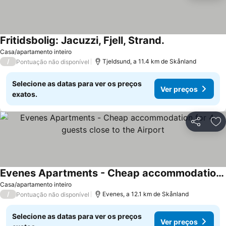
Fritidsbolig: Jacuzzi, Fjell, Strand.
Casa/apartamento inteiro
/
Tjeldsund, a 11.4 km de Skånland
Pontuação não disponível
Selecione as datas para ver os preços
Ver preços
exatos.
Partilhar
Ad
Evenes Apartments - Cheap accommodation for 4 guests close to the Airport
Casa/apartamento inteiro
/
Evenes, a 12.1 km de Skånland
Pontuação não disponível
Selecione as datas para ver os preços
Ver preços