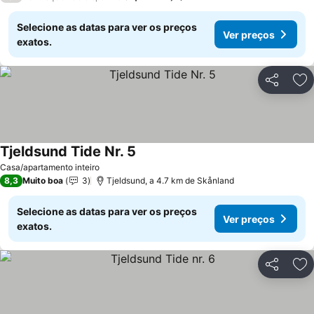
Selecione as datas para ver os preços
Ver preços
exatos.
Partilhar
Ad
Tjeldsund Tide Nr. 5
Casa/apartamento inteiro
8,3
Muito boa
3
Tjeldsund, a 4.7 km de Skånland
Selecione as datas para ver os preços
Ver preços
exatos.
Partilhar
Ad