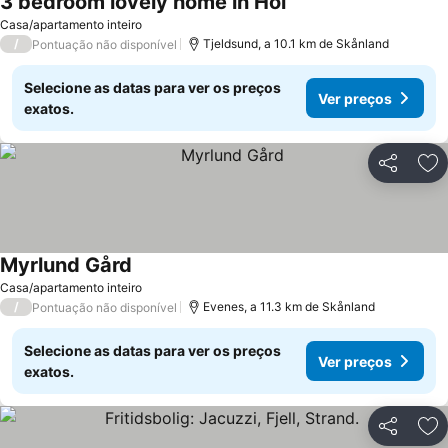
3 bedroom lovely home in Hol
Casa/apartamento inteiro
/
Tjeldsund, a 10.1 km de Skånland
Pontuação não disponível
Selecione as datas para ver os preços
Ver preços
exatos.
Partilhar
Ad
Myrlund Gård
Casa/apartamento inteiro
/
Evenes, a 11.3 km de Skånland
Pontuação não disponível
Selecione as datas para ver os preços
Ver preços
exatos.
Partilhar
Ad