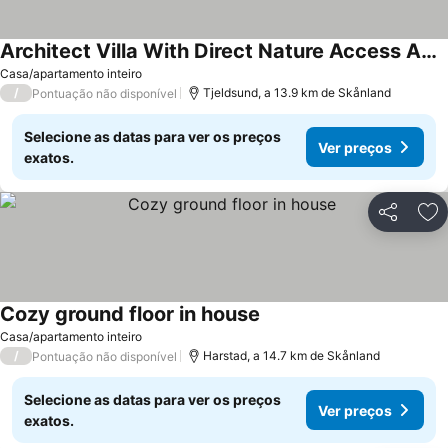
Architect Villa With Direct Nature Access And Panoramic Views
Casa/apartamento inteiro
/
Tjeldsund, a 13.9 km de Skånland
Pontuação não disponível
Selecione as datas para ver os preços
Ver preços
exatos.
Partilhar
Ad
Cozy ground floor in house
Casa/apartamento inteiro
/
Harstad, a 14.7 km de Skånland
Pontuação não disponível
Selecione as datas para ver os preços
Ver preços
exatos.