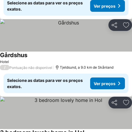
Selecione as datas para ver os preços
Ver preços
exatos.
Partilhar
Ad
Gårdshus
Hotel
/
Tjeldsund, a 9.0 km de Skånland
Pontuação não disponível
Selecione as datas para ver os preços
Ver preços
exatos.
Partilhar
Ad