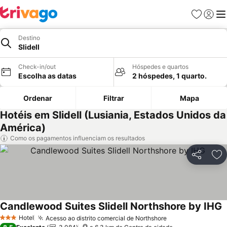
Favoritos
Iniciar
Me
Destino
Slidell
Check-in/out
Hóspedes e quartos
Escolha as datas
2 hóspedes, 1 quarto.
Ordenar
Filtrar
Mapa
Hotéis em Slidell (Lusiania, Estados Unidos da
América)
Como os pagamentos influenciam os resultados
Partilhar
Ad
Candlewood Suites Slidell Northshore by IHG
V
Hotel
Acesso ao distrito comercial de Northshore
Ver preços
3 Estrelas