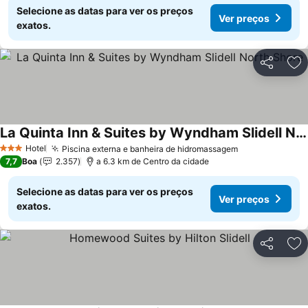
Selecione as datas para ver os preços
Ver preços
exatos.
Partilhar
Ad
La Quinta Inn & Suites by Wyndham Slidell North Shore
Ver preços
Hotel
Piscina externa e banheira de hidromassagem
Ver preços
3 Estrelas
7,7
Boa
2.357
a 6.3 km de Centro da cidade
Selecione as datas para ver os preços
Ver preços
exatos.
Partilhar
Ad