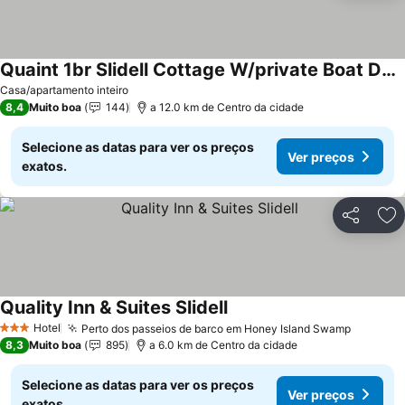
Quaint 1br Slidell Cottage W/private Boat Dock
Ver preços
Casa/apartamento inteiro
8,4
Muito boa
144
a 12.0 km de Centro da cidade
Selecione as datas para ver os preços
Ver preços
exatos.
Partilhar
Ad
Quality Inn & Suites Slidell
Ver preços
Hotel
Perto dos passeios de barco em Honey Island Swamp
Ver pre
3 Estrelas
8,3
Muito boa
895
a 6.0 km de Centro da cidade
Selecione as datas para ver os preços
Ver preços
exatos.