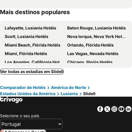
Mais destinos populares
Lafayette, Lusiania Hotéis
Baton Rouge, Lusiania Hotéis
Scott, Lusiania Hotéis
Nova Iorque, Nova York Hotéis
Miami Beach, Flórida Hotéis
Orlando, Flórida Hotéis
Miami, Flórida Hotéis
Las Vegas, Nevada Hotéis
Los Angeles, Califórnia Hotéis
Chicago, Ilinóis Hotéis
Lake Buena Vista, Flórida Hotéis
Boston, Massachusetts Hotéis
Ver todas as estadias em Slidell
Comparador de Hotéis
América do Norte
Estados Unidos da América
Lusiania
Slidell
Facebook
Twitter
Insta
Yo
Selecione o seu país