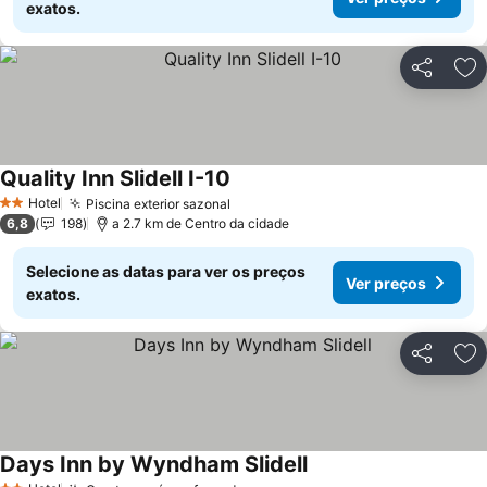
exatos.
Partilhar
Ad
Quality Inn Slidell I-10
Ver preços
Hotel
Piscina exterior sazonal
Ver preços
2 Estrelas
6,8
198
a 2.7 km de Centro da cidade
Selecione as datas para ver os preços
Ver preços
exatos.
Partilhar
Ad
Days Inn by Wyndham Slidell
Ver preços