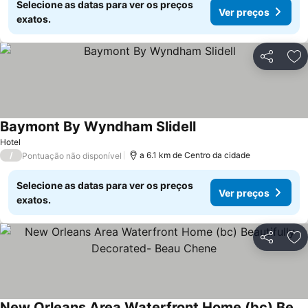
Selecione as datas para ver os preços
Ver preços
exatos.
Partilhar
Ad
Baymont By Wyndham Slidell
Ver preços
Hotel
/
a 6.1 km de Centro da cidade
Pontuação não disponível
Selecione as datas para ver os preços
Ver preços
exatos.
Partilhar
Ad
New Orleans Area Waterfront Home (bc) Beautifully Decorated- Beau Chene