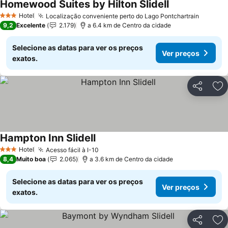
Homewood Suites by Hilton Slidell
Ver preços
Hotel
Localização conveniente perto do Lago Pontchartrain
Ver pre
3 Estrelas
9,2
Excelente
2.179
a 6.4 km de Centro da cidade
Selecione as datas para ver os preços
Ver preços
exatos.
Partilhar
Ad
Hampton Inn Slidell
Ver preços
Hotel
Acesso fácil à I-10
Ver preços
3 Estrelas
8,4
Muito boa
2.065
a 3.6 km de Centro da cidade
Selecione as datas para ver os preços
Ver preços
exatos.
Partilhar
Ad