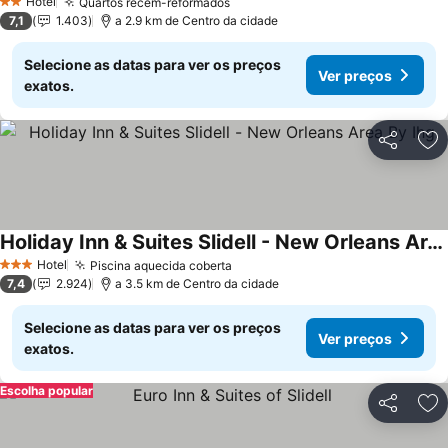
Hotel
Quartos recém-reformados
Ver preços
2 Estrelas
7,1
1.403
a 2.9 km de Centro da cidade
Selecione as datas para ver os preços
Ver preços
exatos.
Partilhar
Ad
Holiday Inn & Suites Slidell - New Orleans Area By Ihg
Ver preços
Hotel
Piscina aquecida coberta
Ver preços
3 Estrelas
7,4
2.924
a 3.5 km de Centro da cidade
Selecione as datas para ver os preços
Ver preços
exatos.
Escolha popular
Partilhar
Ad