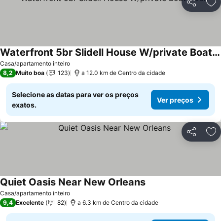
Partilhar
Ad
Waterfront 5br Slidell House W/private Boat Dock
Ver preços
Casa/apartamento inteiro
8,2
Muito boa
123
a 12.0 km de Centro da cidade
Selecione as datas para ver os preços
Ver preços
exatos.
Partilhar
Ad
Quiet Oasis Near New Orleans
Ver preços
Casa/apartamento inteiro
9,4
Excelente
82
a 6.3 km de Centro da cidade