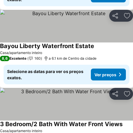
Partilhar
Ad
Bayou Liberty Waterfront Estate
Ver preços
Casa/apartamento inteiro
8,6
Excelente
160
a 6.1 km de Centro da cidade
Selecione as datas para ver os preços
Ver preços
exatos.
Partilhar
Ad
3 Bedroom/2 Bath With Water Front Views
Ver 
Casa/apartamento inteiro