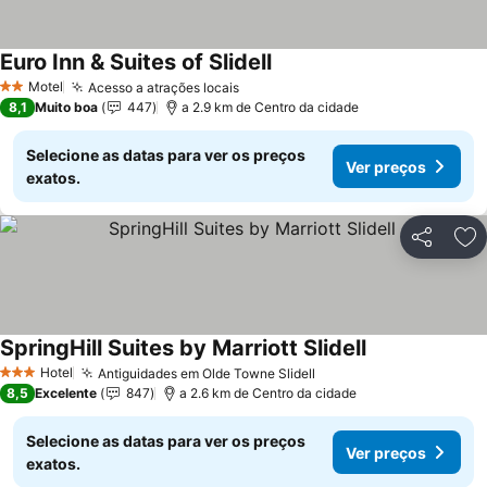
Euro Inn & Suites of Slidell
Ver preços
Motel
Acesso a atrações locais
Ver preços
2 Estrelas
8,1
Muito boa
447
a 2.9 km de Centro da cidade
Selecione as datas para ver os preços
Ver preços
exatos.
Partilhar
Ad
SpringHill Suites by Marriott Slidell
Ver preços
Hotel
Antiguidades em Olde Towne Slidell
Ver preços
3 Estrelas
8,5
Excelente
847
a 2.6 km de Centro da cidade
Selecione as datas para ver os preços
Ver preços
exatos.