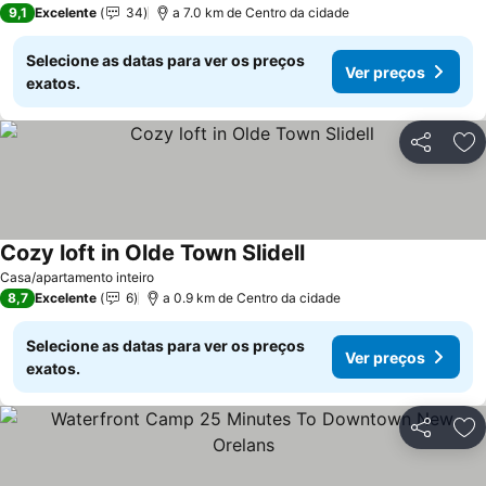
9,1
Excelente
34
a 7.0 km de Centro da cidade
Selecione as datas para ver os preços
Ver preços
exatos.
Partilhar
Ad
Cozy loft in Olde Town Slidell
Ver preços
Casa/apartamento inteiro
8,7
Excelente
6
a 0.9 km de Centro da cidade
Selecione as datas para ver os preços
Ver preços
exatos.
Partilhar
Ad