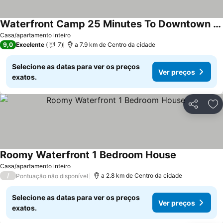
Waterfront Camp 25 Minutes To Downtown New Orelans
Ver preços
Casa/apartamento inteiro
9,0
Excelente
7
a 7.9 km de Centro da cidade
Selecione as datas para ver os preços
Ver preços
exatos.
Partilhar
Ad
Roomy Waterfront 1 Bedroom House
Ver preços
Casa/apartamento inteiro
/
a 2.8 km de Centro da cidade
Pontuação não disponível
Selecione as datas para ver os preços
Ver preços
exatos.