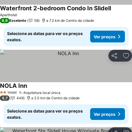
Waterfront 2-bedroom Condo In Slidell
Ver preç
Aparthotel
9,9
Excelente
58
a 7.2 km de Centro da cidade
Selecione as datas para ver os preços
Ver preços
exatos.
Partilhar
Ad
NOLA Inn
Ver preços
Hotel
Arquitetura local única
Ver preços
2 Estrelas
5,7
449
a 2.0 km de Centro da cidade
Selecione as datas para ver os preços
Ver preços
exatos.