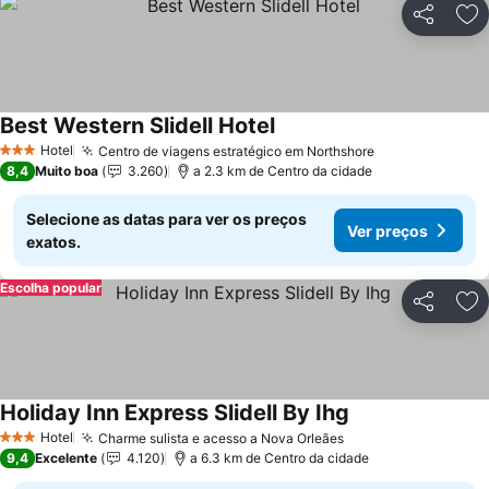
Partilhar
Ad
Best Western Slidell Hotel
Ver preços
Hotel
Centro de viagens estratégico em Northshore
Ver preços
3 Estrelas
8,4
Muito boa
3.260
a 2.3 km de Centro da cidade
Selecione as datas para ver os preços
Ver preços
exatos.
Escolha popular
Partilhar
Ad
Holiday Inn Express Slidell By Ihg
Ver preços
Hotel
Charme sulista e acesso a Nova Orleães
Ver preços
3 Estrelas
9,4
Excelente
4.120
a 6.3 km de Centro da cidade