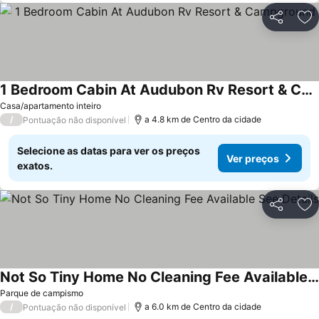
Partilhar
Ad
1 Bedroom Cabin At Audubon Rv Resort & Campground
Ver preços
Casa/apartamento inteiro
/
a 4.8 km de Centro da cidade
Pontuação não disponível
Selecione as datas para ver os preços
Ver preços
exatos.
Partilhar
Ad
Not So Tiny Home No Cleaning Fee Available See Details
Ver preços
Parque de campismo
/
a 6.0 km de Centro da cidade
Pontuação não disponível