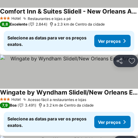
Comfort Inn & Suites Slidell - New Orleans Area
Ver preços
Hotel
Restaurantes e lojas a pé
Ver preços
3 Estrelas
8,8
Excelente
2.844
a 2.3 km de Centro da cidade
Selecione as datas para ver os preços
Ver preços
exatos.
Partilhar
Ad
Wingate by Wyndham Slidell/New Orleans East Area
Ver preços
Hotel
Acesso fácil a restaurantes e lojas
Ver preços
3 Estrelas
7,9
Boa
3.491
a 3.2 km de Centro da cidade
Selecione as datas para ver os preços
Ver preços
exatos.