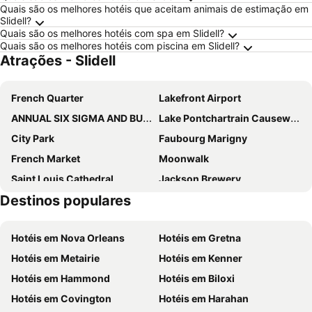
Quais são os melhores hotéis que aceitam animais de estimação em
Slidell?
Quais são os melhores hotéis com spa em Slidell?
Quais são os melhores hotéis com piscina em Slidell?
Atrações - Slidell
French Quarter
Lakefront Airport
ANNUAL SIX SIGMA AND BUSINESS IMPROVEMENT IN HEALTHCARE SUMMIT
Lake Pontchartrain Causeway Bridge
City Park
Faubourg Marigny
French Market
Moonwalk
Saint Louis Cathedral
Jackson Brewery
Destinos populares
Bourbon Street
Garden District
Benson Field at Yulman Stadium
Royal Street
Hotéis em Nova Orleans
Hotéis em Gretna
INTERNATIONAL POOL | SPA | PATIO EXPO
Caesars Superdome
Hotéis em Metairie
Hotéis em Kenner
French Quarter Festival
Hotéis em Hammond
Hotéis em Biloxi
Hotéis em Covington
Hotéis em Harahan