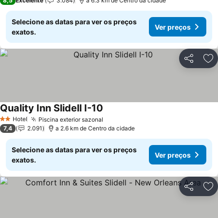
8,5
Excelente
3.084
a 6.3 km de Centro da cidade
Selecione as datas para ver os preços
Ver preços
exatos.
Partilhar
Ad
Quality Inn Slidell I-10
Ver preços
Hotel
Piscina exterior sazonal
Ver preços
2 Estrelas
7,4
2.091
a 2.6 km de Centro da cidade
Selecione as datas para ver os preços
Ver preços
exatos.
Partilhar
Ad