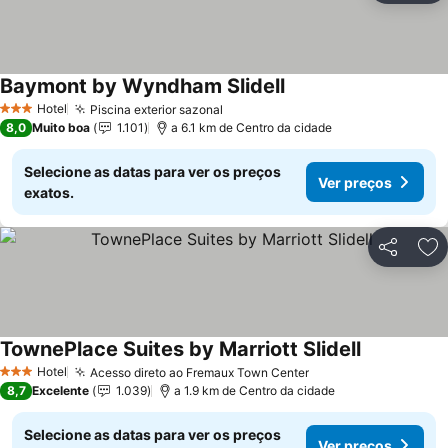
Baymont by Wyndham Slidell
Ver preços
Hotel
Piscina exterior sazonal
Ver preços
3 Estrelas
8,0
Muito boa
1.101
a 6.1 km de Centro da cidade
Selecione as datas para ver os preços
Ver preços
exatos.
Partilhar
Ad
TownePlace Suites by Marriott Slidell
Ver preços
Hotel
Acesso direto ao Fremaux Town Center
Ver preços
3 Estrelas
8,7
Excelente
1.039
a 1.9 km de Centro da cidade
Selecione as datas para ver os preços
Ver preços