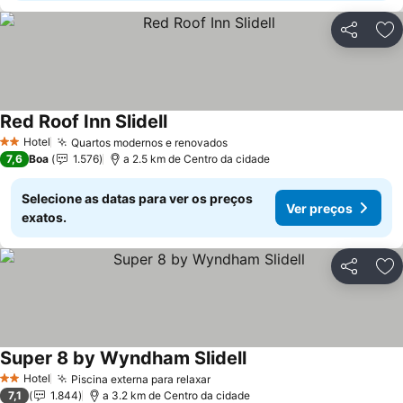
Partilhar
Ad
Red Roof Inn Slidell
Ver preços
Hotel
Quartos modernos e renovados
Ver preços
2 Estrelas
7,6
Boa
1.576
a 2.5 km de Centro da cidade
Selecione as datas para ver os preços
Ver preços
exatos.
Partilhar
Ad
Super 8 by Wyndham Slidell
Ver preços
Hotel
Piscina externa para relaxar
Ver preços
2 Estrelas
7,1
1.844
a 3.2 km de Centro da cidade