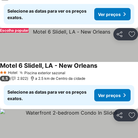
Selecione as datas para ver os preços
Ver preços
exatos.
Escolha popular
Partilhar
Ad
Motel 6 Slidell, LA - New Orleans
Ver preços
Hotel
Piscina exterior sazonal
Ver preços
2 Estrelas
6,5
2.922
a 2.5 km de Centro da cidade
Selecione as datas para ver os preços
Ver preços
exatos.
Partilhar
Ad