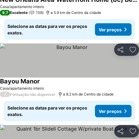
Ver preços
Casa/apartamento inteiro
9,7
Excelente
159
a 5.9 km de Centro da cidade
Selecione as datas para ver os preços
Ver preços
exatos.
Partilhar
Ad
Bayou Manor
Ver preços
Casa/apartamento inteiro
/
a 8.2 km de Centro da cidade
Pontuação não disponível
Selecione as datas para ver os preços
Ver preços
exatos.
Partilhar
Ad