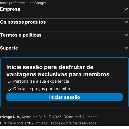
Thoiry, Ródano-Alpes Hotéis
Paris, França Hotéis
fonte preferencial no Google.
Empresa
Nice, Provença-Alpes-Costa Azul Hotéis
Coupvray, França Hotéis
Estrasburgo, Alsácia Hotéis
Bordéus, Aquitânia Hotéis
Os nossos produtos
Montévrain, França Hotéis
Serris, França Hotéis
Termos e políticas
Colmar, Alsácia Hotéis
Magny le Hongre, França Hotéis
Suporte
Inicie sessão para desfrutar de
vantagens exclusivas para membros
Personalize a sua experiência
Ofertas e preços para membros
Iniciar sessão
trivago N.V.
, Kesselstraße 5 – 7, 40221 Düsseldorf, Alemanha
Direitos autorais 2026 trivago | Todos os direitos reservados.