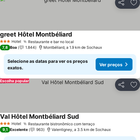
Partilhar
Ad
greet Hôtel Montbéliard
Ver preços
Hotel
Restaurante e bar no local
Ver preços
3 Estrelas
7,8
Boa
1.844
Montbéliard, a 1.9 km de Sochaux
Selecione as datas para ver os preços
Ver preços
exatos.
Escolha popular
Partilhar
Ad
Val Hôtel Montbéliard Sud
Ver preços
Hotel
Restaurante bistronômico com terraço
Ver preços
3 Estrelas
9,1
Excelente
963
Valentigney, a 3.5 km de Sochaux