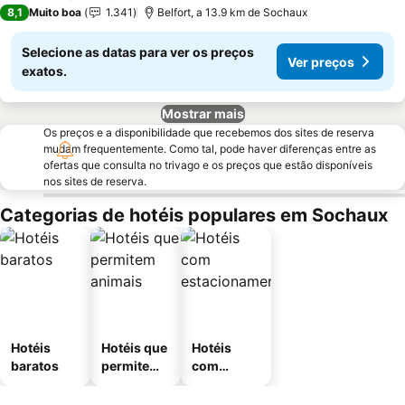
4 Estrelas
8,1
Muito boa
1.341
Belfort, a 13.9 km de Sochaux
Selecione as datas para ver os preços
Ver preços
exatos.
Mostrar mais
Os preços e a disponibilidade que recebemos dos sites de reserva
mudam frequentemente. Como tal, pode haver diferenças entre as
ofertas que consulta no trivago e os preços que estão disponíveis
nos sites de reserva.
Categorias de hotéis populares em Sochaux
Hotéis
Hotéis que
Hotéis
baratos
permitem
com
animais
estaciona
mento