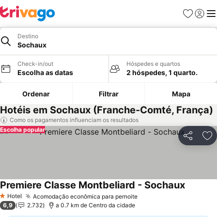
Favoritos
Iniciar
Me
Destino
Sochaux
Check-in/out
Hóspedes e quartos
Escolha as datas
2 hóspedes, 1 quarto.
Ordenar
Filtrar
Mapa
Hotéis em Sochaux (Franche-Comté, França)
Como os pagamentos influenciam os resultados
Escolha popular
Partilhar
Ad
Premiere Classe Montbeliard - Sochaux
Ver preç
Hotel
Acomodação econômica para pernoite
Ver preços
1 Estrelas
6,9
2.732
a 0.7 km de Centro da cidade