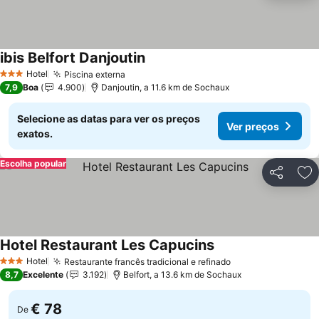
ibis Belfort Danjoutin
Ver preços
Hotel
Piscina externa
Ver preços
3 Estrelas
7,9
Boa
4.900
Danjoutin, a 11.6 km de Sochaux
Selecione as datas para ver os preços
Ver preços
exatos.
Escolha popular
Partilhar
Ad
Hotel Restaurant Les Capucins
Ver preços
Hotel
Restaurante francês tradicional e refinado
Ver preços
3 Estrelas
8,7
Excelente
3.192
Belfort, a 13.6 km de Sochaux
€ 78
De