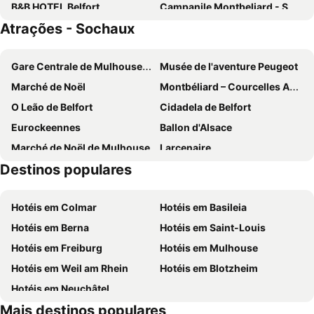
B&B HOTEL Belfort
Campanile Montbeliard - Sochaux
Atrações - Sochaux
Kyriad Montbeliard Sochaux
ibis budget Montbéliard
Les Tilleuls Montbeliard Sud Audincourt
Charme Hôtel, Montbéliard Sud
Gare Centrale de Mulhouse-Ville
Musée de l'aventure Peugeot
Val Hôtel Montbéliard Sud
ibis Styles Belfort Centre
Marché de Noël
Montbéliard – Courcelles Aerodrome
Mercure Belfort Centre
O Leão de Belfort
Cidadela de Belfort
Eurockeennes
Ballon d'Alsace
Marché de Noël de Mulhouse
Larcenaire
Destinos populares
Le Globe
Kinepolis Mulhouse
Cité du Train Musée francais du Chemin de Fer
Le Musée de l'Impression sur Etoffes
Hotéis em Colmar
Hotéis em Basileia
Hotéis em Berna
Hotéis em Saint-Louis
Hotéis em Freiburg
Hotéis em Mulhouse
Hotéis em Weil am Rhein
Hotéis em Blotzheim
Hotéis em Neuchâtel
Mais destinos populares