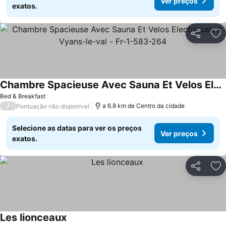
Ver preços
exatos.
Partilhar
Ad
Chambre Spacieuse Avec Sauna Et Velos Electriques A Vyans-le-val - Fr-1-583-264
Ver preços
Bed & Breakfast
/
a 6.8 km de Centro da cidade
Pontuação não disponível
Selecione as datas para ver os preços
Ver preços
exatos.
Partilhar
Ad
Les lionceaux
Ver preços