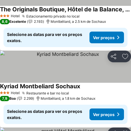
The Originals Boutique, Hôtel de la Balance, Montbéliard
Ver preços
Hotel
Estacionamento privado no local
Ver preços
3 Estrelas
8,6
Excelente
2.193
Montbéliard, a 2.5 km de Sochaux
Selecione as datas para ver os preços
Ver preços
exatos.
Partilhar
Ad
Kyriad Montbeliard Sochaux
Ver preços
Hotel
Restaurante e bar no local
Ver preços
3 Estrelas
7,9
Boa
2.299
Montbéliard, a 1.8 km de Sochaux
Selecione as datas para ver os preços
Ver preços
exatos.