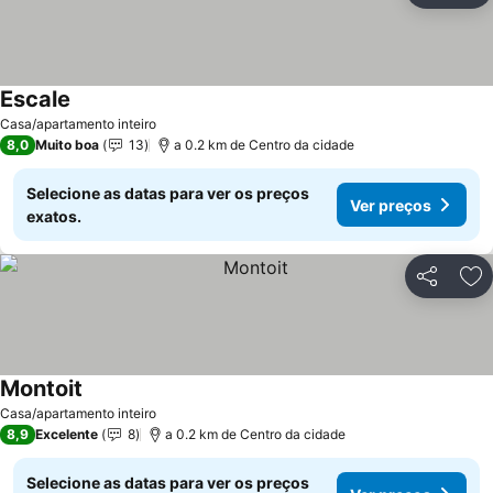
Escale
Ver preços
Casa/apartamento inteiro
8,0
Muito boa
13
a 0.2 km de Centro da cidade
Selecione as datas para ver os preços
Ver preços
exatos.
Partilhar
Ad
Montoit
Ver preços
Casa/apartamento inteiro
8,9
Excelente
8
a 0.2 km de Centro da cidade
Selecione as datas para ver os preços