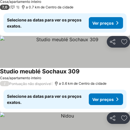
Casa/apartamento inteiro
7,0
1
a 0.7 km de Centro da cidade
Selecione as datas para ver os preços
Ver preços
exatos.
Partilhar
Ad
Studio meublé Sochaux 309
Ver preços
Casa/apartamento inteiro
/
a 0.6 km de Centro da cidade
Pontuação não disponível
Selecione as datas para ver os preços
Ver preços
exatos.
Partilhar
Ad