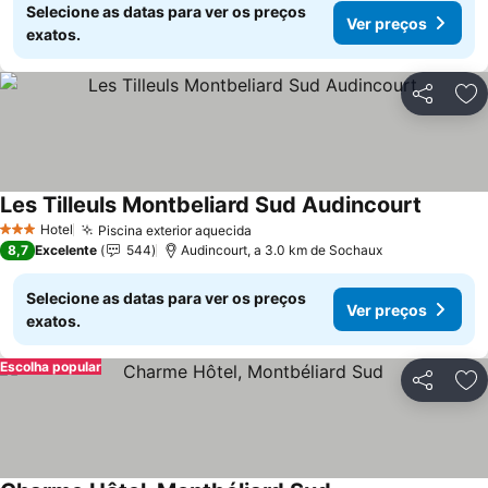
Selecione as datas para ver os preços
Ver preços
exatos.
Partilhar
Ad
Les Tilleuls Montbeliard Sud Audincourt
Ver pre
Hotel
Piscina exterior aquecida
Ver preços
3 Estrelas
8,7
Excelente
544
Audincourt, a 3.0 km de Sochaux
Selecione as datas para ver os preços
Ver preços
exatos.
Escolha popular
Partilhar
Ad