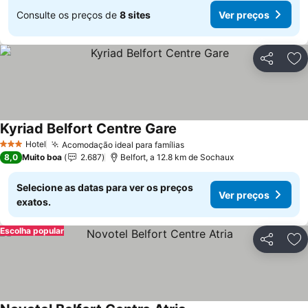
Consulte os preços de
8 sites
Ver preços
Partilhar
Ad
Kyriad Belfort Centre Gare
Ver preços
Hotel
Acomodação ideal para famílias
Ver preços
3 Estrelas
8,0
Muito boa
2.687
Belfort, a 12.8 km de Sochaux
Selecione as datas para ver os preços
Ver preços
exatos.
Escolha popular
Partilhar
Ad