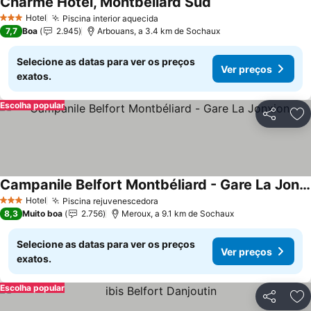
Charme Hôtel, Montbéliard Sud
Ver preços
Hotel
Piscina interior aquecida
Ver preços
3 Estrelas
7,7
Boa
2.945
Arbouans, a 3.4 km de Sochaux
Selecione as datas para ver os preços
Ver preços
exatos.
Escolha popular
Partilhar
Ad
Campanile Belfort Montbéliard - Gare La Jonxion.
Ver preços
Hotel
Piscina rejuvenescedora
Ver preços
3 Estrelas
8,3
Muito boa
2.756
Meroux, a 9.1 km de Sochaux
Selecione as datas para ver os preços
Ver preços
exatos.
Escolha popular
Partilhar
Ad