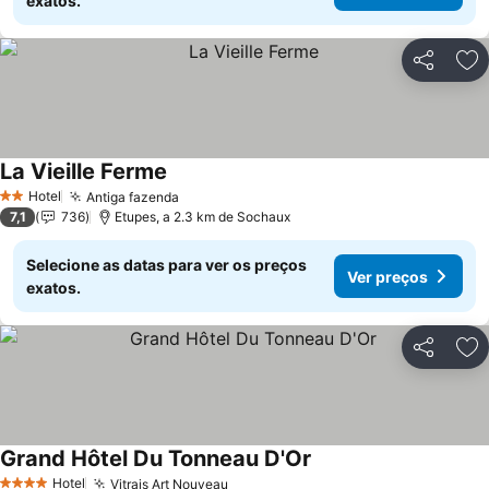
exatos.
Partilhar
Ad
La Vieille Ferme
Ver preços
Hotel
Antiga fazenda
Ver preços
2 Estrelas
7,1
736
Etupes, a 2.3 km de Sochaux
Selecione as datas para ver os preços
Ver preços
exatos.
Partilhar
Ad
Grand Hôtel Du Tonneau D'Or
Ver preços
Hotel
Vitrais Art Nouveau
Ver preços