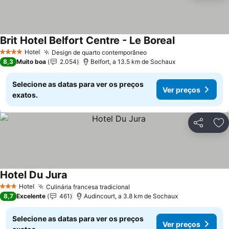
Brit Hotel Belfort Centre - Le Boreal
Ver preços
Hotel
Design de quarto contemporâneo
Ver preços
4 Estrelas
8,3
Muito boa
2.054
Belfort, a 13.5 km de Sochaux
Selecione as datas para ver os preços
Ver preços
exatos.
Partilhar
Ad
Hotel Du Jura
Ver preços
Hotel
Culinária francesa tradicional
Ver preços
3 Estrelas
8,7
Excelente
461
Audincourt, a 3.8 km de Sochaux
Selecione as datas para ver os preços
Ver preços