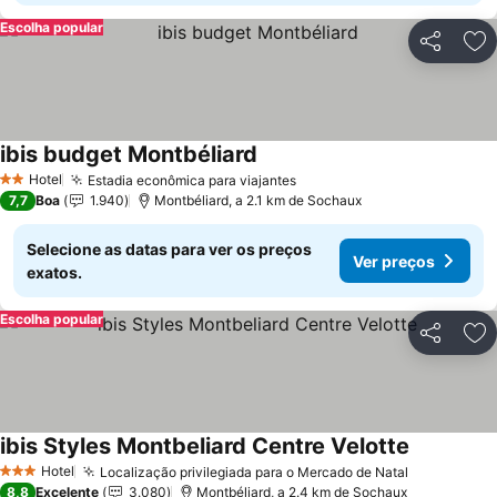
Escolha popular
Partilhar
Ad
ibis budget Montbéliard
Ver preços
Hotel
Estadia econômica para viajantes
Ver preços
2 Estrelas
7,7
Boa
1.940
Montbéliard, a 2.1 km de Sochaux
Selecione as datas para ver os preços
Ver preços
exatos.
Escolha popular
Partilhar
Ad
ibis Styles Montbeliard Centre Velotte
Ver preço
Hotel
Localização privilegiada para o Mercado de Natal
Ver preço
3 Estrelas
8,8
Excelente
3.080
Montbéliard, a 2.4 km de Sochaux