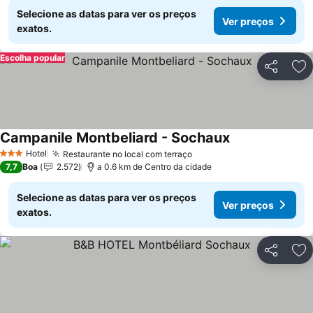
Selecione as datas para ver os preços
Ver preços
exatos.
Escolha popular
Partilhar
Ad
Campanile Montbeliard - Sochaux
Ver preços
Hotel
Restaurante no local com terraço
Ver preços
3 Estrelas
7,7
Boa
2.572
a 0.6 km de Centro da cidade
Selecione as datas para ver os preços
Ver preços
exatos.
Partilhar
Ad