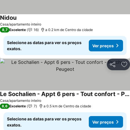
Nidou
Ver preços
Casa/apartamento inteiro
8,7
Excelente
16
a 0.2 km de Centro da cidade
Selecione as datas para ver os preços
Ver preços
exatos.
Partilhar
Ad
Le Sochalien - Appt 6 pers - Tout confort - Proche Peugeot
Ver preços
Casa/apartamento inteiro
8,6
Excelente
7
a 0.5 km de Centro da cidade
Selecione as datas para ver os preços
Ver preços
exatos.