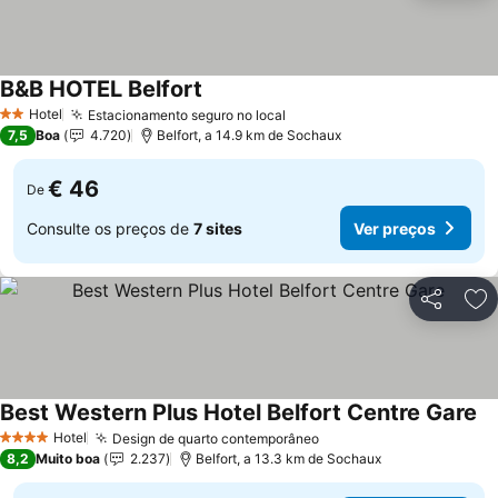
B&B HOTEL Belfort
Ver preços
Hotel
Estacionamento seguro no local
Ver preços
2 Estrelas
7,5
Boa
4.720
Belfort, a 14.9 km de Sochaux
€ 46
De
Consulte os preços de
7 sites
Ver preços
Partilhar
Ad
Best Western Plus Hotel Belfort Centre Gare
Ve
Hotel
Design de quarto contemporâneo
Ver preços
4 Estrelas
8,2
Muito boa
2.237
Belfort, a 13.3 km de Sochaux