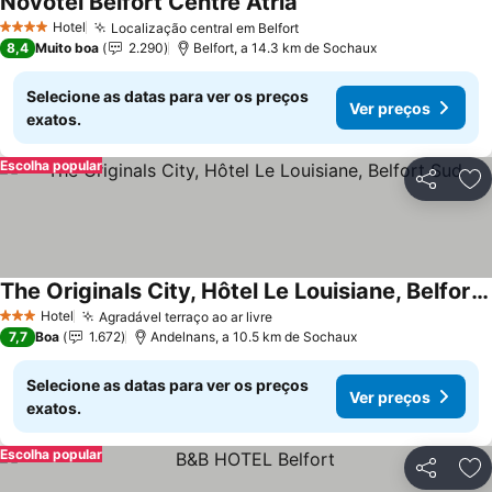
Novotel Belfort Centre Atria
Ver preços
Hotel
Localização central em Belfort
Ver preços
4 Estrelas
8,4
Muito boa
2.290
Belfort, a 14.3 km de Sochaux
Selecione as datas para ver os preços
Ver preços
exatos.
Escolha popular
Partilhar
Ad
The Originals City, Hôtel Le Louisiane, Belfort Sud
Ver preços
Hotel
Agradável terraço ao ar livre
Ver preços
3 Estrelas
7,7
Boa
1.672
Andelnans, a 10.5 km de Sochaux
Selecione as datas para ver os preços
Ver preços
exatos.
Escolha popular
Partilhar
Ad