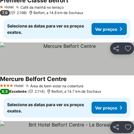
Premiere Classe Belfort
Ver preços
Hotel
Café da manhã no terraço
Ver preços
1 Estrelas
7,0
2.198
Belfort, a 14.8 km de Sochaux
Selecione as datas para ver os preços
Ver preços
exatos.
Partilhar
Ad
Mercure Belfort Centre
Ver preços
Hotel
Área de bem-estar na cobertura
Ver preços
4 Estrelas
8,5
Excelente
2.114
Belfort, a 14.7 km de Sochaux
Selecione as datas para ver os preços
Ver preços
exatos.
Partilhar
Ad