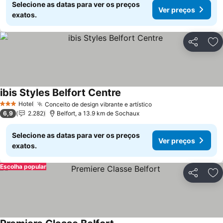
Selecione as datas para ver os preços
Ver preços
exatos.
Partilhar
Ad
ibis Styles Belfort Centre
Ver preços
Hotel
Conceito de design vibrante e artístico
Ver preços
3 Estrelas
6,9
2.282
Belfort, a 13.9 km de Sochaux
Selecione as datas para ver os preços
Ver preços
exatos.
Escolha popular
Partilhar
Ad