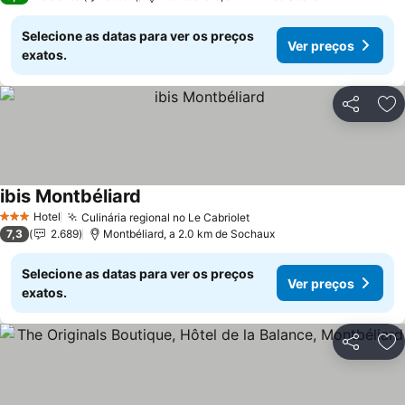
Selecione as datas para ver os preços
Ver preços
exatos.
Partilhar
Ad
ibis Montbéliard
Ver preços
Hotel
Culinária regional no Le Cabriolet
Ver preços
3 Estrelas
7,3
2.689
Montbéliard, a 2.0 km de Sochaux
Selecione as datas para ver os preços
Ver preços
exatos.
Partilhar
Ad