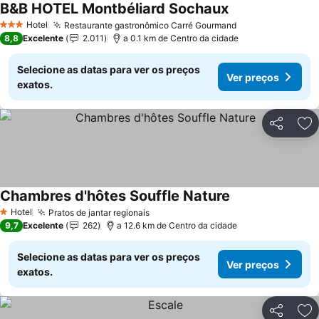
B&B HOTEL Montbéliard Sochaux
Ver preços
Hotel
Restaurante gastronômico Carré Gourmand
Ver preços
3 Estrelas
8,8
Excelente
2.011
a 0.1 km de Centro da cidade
Selecione as datas para ver os preços
Ver preços
exatos.
Partilhar
Ad
Chambres d'hôtes Souffle Nature
Ver preços
Hotel
Pratos de jantar regionais
Ver preços
1 Estrelas
9,7
Excelente
262
a 12.6 km de Centro da cidade
Selecione as datas para ver os preços
Ver preços
exatos.
Partilhar
Ad