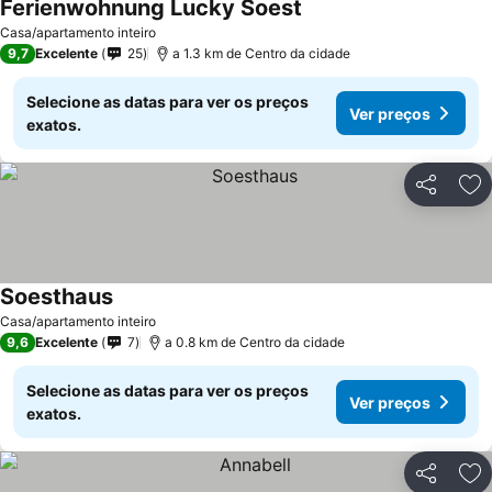
Ferienwohnung Lucky Soest
Casa/apartamento inteiro
9,7
Excelente
25
a 1.3 km de Centro da cidade
Selecione as datas para ver os preços
Ver preços
exatos.
Partilhar
Ad
Soesthaus
Casa/apartamento inteiro
9,6
Excelente
7
a 0.8 km de Centro da cidade
Selecione as datas para ver os preços
Ver preços
exatos.
Partilhar
Ad