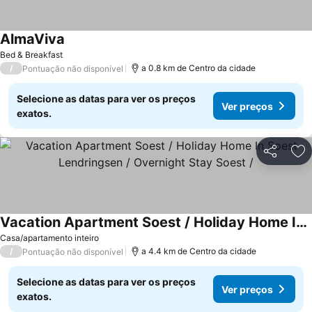
AlmaViva
Bed & Breakfast
/
a 0.8 km de Centro da cidade
Pontuação não disponível
Selecione as datas para ver os preços
Ver preços
exatos.
Partilhar
Ad
Vacation Apartment Soest / Holiday Home In Soest Lendringsen / Overnight Stay Soest /
Casa/apartamento inteiro
/
a 4.4 km de Centro da cidade
Pontuação não disponível
Selecione as datas para ver os preços
Ver preços
exatos.