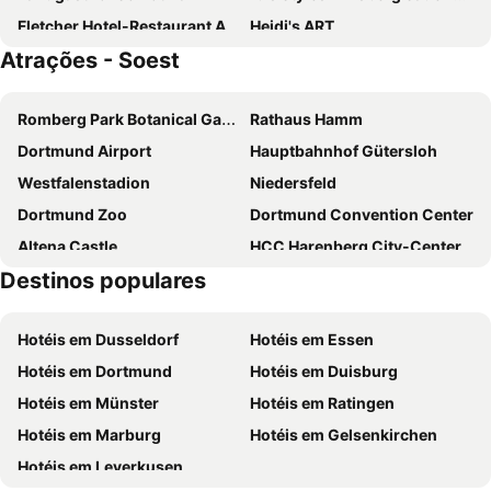
Fletcher Hotel-Restaurant Arnsberg-Sauerland
Heidi's ART
Atrações - Soest
Romberg Park Botanical Gardens
Rathaus Hamm
Dortmund Airport
Hauptbahnhof Gütersloh
Westfalenstadion
Niedersfeld
Dortmund Zoo
Dortmund Convention Center
Altena Castle
HCC Harenberg City-Center
Destinos populares
Dortmunder U
Allerheiligenkirmes
Soester Weihnachtsmarkt
Abacco
Hotéis em Dusseldorf
Hotéis em Essen
GräfteTrödel
Pilgrim-Haus
Hotéis em Dortmund
Hotéis em Duisburg
Bürgerzentrum Alter Schlachthof
Stadthalle Soest
Hotéis em Münster
Hotéis em Ratingen
AquaFun Soest
Bahnhof Bad Sassendorf
Hotéis em Marburg
Hotéis em Gelsenkirchen
Hennesee
Golf-Club Gut Neuenhof
Hotéis em Leverkusen
Hildfeld
Alte Kolonie Eving