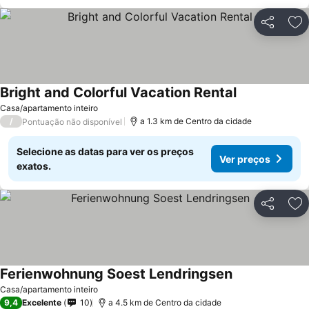
Partilhar
Ad
Bright and Colorful Vacation Rental
Casa/apartamento inteiro
/
a 1.3 km de Centro da cidade
Pontuação não disponível
Selecione as datas para ver os preços
Ver preços
exatos.
Partilhar
Ad
Ferienwohnung Soest Lendringsen
Casa/apartamento inteiro
9,4
Excelente
10
a 4.5 km de Centro da cidade