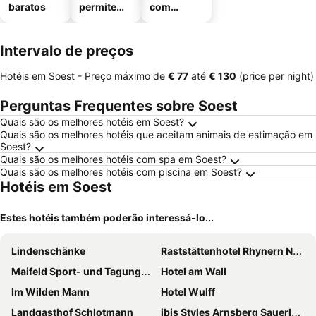
baratos
permitem
com
animais
estaciona
mento
Intervalo de preços
Hotéis em Soest -
Preço máximo
de
‎€ 77
até
‎€ 130
(price per night)
Perguntas Frequentes sobre Soest
Quais são os melhores hotéis em Soest?
Quais são os melhores hotéis que aceitam animais de estimação em
Soest?
Quais são os melhores hotéis com spa em Soest?
Quais são os melhores hotéis com piscina em Soest?
Hotéis em Soest
Estes hotéis também poderão interessá-lo...
Lindenschänke
Raststättenhotel Rhynern Nord
Maifeld Sport- und Tagungshotel
Hotel am Wall
Im Wilden Mann
Hotel Wulff
Landgasthof Schlotmann
ibis Styles Arnsberg Sauerland