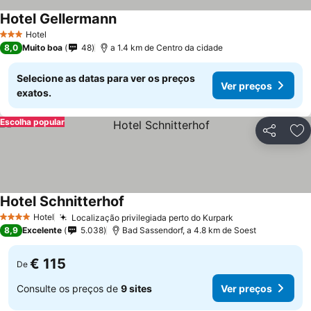
Hotel Gellermann
Hotel
3 Estrelas
8,0
Muito boa
48
a 1.4 km de Centro da cidade
Selecione as datas para ver os preços
Ver preços
exatos.
Escolha popular
Partilhar
Ad
Hotel Schnitterhof
Hotel
Localização privilegiada perto do Kurpark
4 Estrelas
8,9
Excelente
5.038
Bad Sassendorf, a 4.8 km de Soest
€ 115
De
Consulte os preços de
9 sites
Ver preços