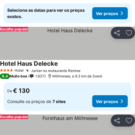
Selecione as datas para ver os preços
Ver preços
exatos.
Escolha popular
Partilhar
Ad
Hotel Haus Delecke
Hotel
Jantar no restaurante Remise
4 Estrelas
8,4
Muito boa
1.837
Möhnesee, a 9.3 km de Soest
€ 130
De
Consulte os preços de
7 sites
Ver preços
Escolha popular
Partilhar
Ad