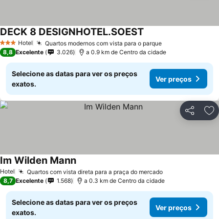
DECK 8 DESIGNHOTEL.SOEST
Hotel
Quartos modernos com vista para o parque
3 Estrelas
8,8
Excelente
3.026
a 0.9 km de Centro da cidade
Selecione as datas para ver os preços
Ver preços
exatos.
Partilhar
Ad
Im Wilden Mann
Hotel
Quartos com vista direta para a praça do mercado
8,7
Excelente
1.568
a 0.3 km de Centro da cidade
Selecione as datas para ver os preços
Ver preços
exatos.