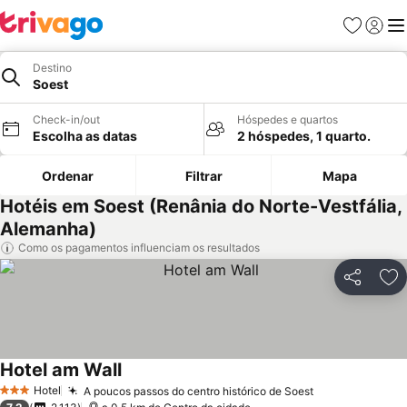
Favoritos
Iniciar
Me
Destino
Soest
Check-in/out
Hóspedes e quartos
Escolha as datas
2 hóspedes, 1 quarto.
Ordenar
Filtrar
Mapa
Hotéis em Soest (Renânia do Norte-Vestfália,
Alemanha)
Como os pagamentos influenciam os resultados
Partilhar
Ad
Hotel am Wall
Hotel
A poucos passos do centro histórico de Soest
3 Estrelas