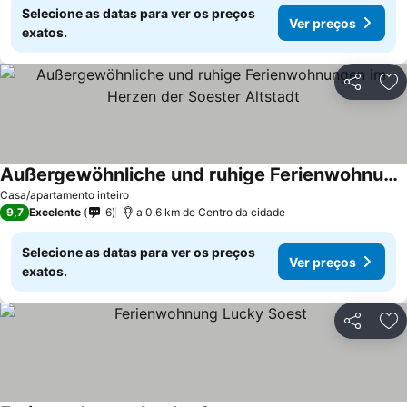
Selecione as datas para ver os preços
Ver preços
exatos.
Partilhar
Ad
Außergewöhnliche und ruhige Ferienwohnungen im Herzen der Soester Altstadt
Casa/apartamento inteiro
9,7
Excelente
6
a 0.6 km de Centro da cidade
Selecione as datas para ver os preços
Ver preços
exatos.
Partilhar
Ad