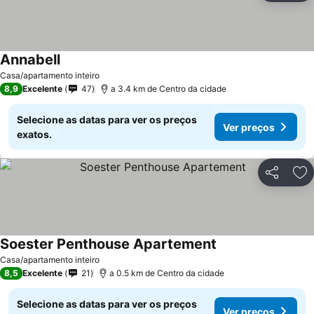
Annabell
Casa/apartamento inteiro
8,9
Excelente
47
a 3.4 km de Centro da cidade
Selecione as datas para ver os preços
Ver preços
exatos.
Partilhar
Ad
Soester Penthouse Apartement
Casa/apartamento inteiro
8,5
Excelente
21
a 0.5 km de Centro da cidade
Selecione as datas para ver os preços
Ver preços