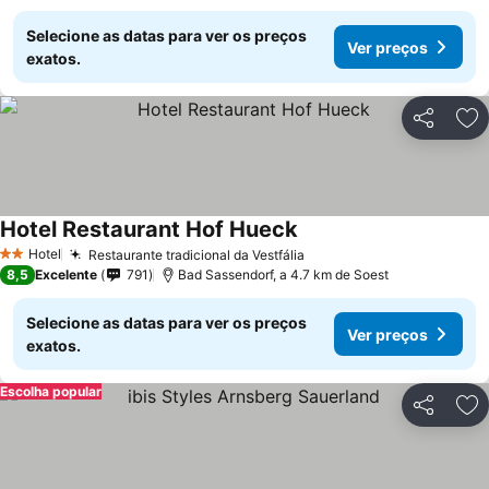
Selecione as datas para ver os preços
Ver preços
exatos.
Partilhar
Ad
Hotel Restaurant Hof Hueck
Hotel
Restaurante tradicional da Vestfália
2 Estrelas
8,5
Excelente
791
Bad Sassendorf, a 4.7 km de Soest
Selecione as datas para ver os preços
Ver preços
exatos.
Escolha popular
Partilhar
Ad