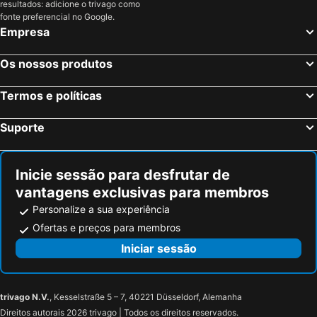
resultados: adicione o trivago como
Arnhem, Gelderland Hotéis
Berlim, Berlim Hotéis
fonte preferencial no Google.
Empresa
Munique, Baviera Hotéis
Frankfurt, Hesse Hotéis
Hamburgo, Hamburgo Hotéis
Stuttgart, Bade-Vurtemberga Hotéis
Os nossos produtos
Nuremberga, Baviera Hotéis
Dresden, Saxónia Hotéis
Termos e políticas
Suporte
Inicie sessão para desfrutar de
vantagens exclusivas para membros
Personalize a sua experiência
Ofertas e preços para membros
Iniciar sessão
trivago N.V.
, Kesselstraße 5 – 7, 40221 Düsseldorf, Alemanha
Direitos autorais 2026 trivago | Todos os direitos reservados.