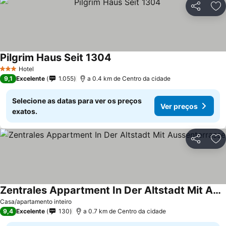
Partilhar
Ad
Pilgrim Haus Seit 1304
Hotel
3 Estrelas
9,1
Excelente
1.055
a 0.4 km de Centro da cidade
Selecione as datas para ver os preços
Ver preços
exatos.
Partilhar
Ad
Zentrales Appartment In Der Altstadt Mit Aussenterrasse
Casa/apartamento inteiro
9,4
Excelente
130
a 0.7 km de Centro da cidade