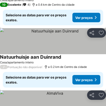
Casa/apartamento inteiro
10
Excelente
4
a 0.6 km de Centro da cidade
Selecione as datas para ver os preços
Ver preços
exatos.
Partilhar
Ad
Natuurhuisje aan Duinrand
Casa/apartamento inteiro
/
a 0.2 km de Centro da cidade
Pontuação não disponível
Selecione as datas para ver os preços
Ver preços
exatos.
Partilhar
Ad