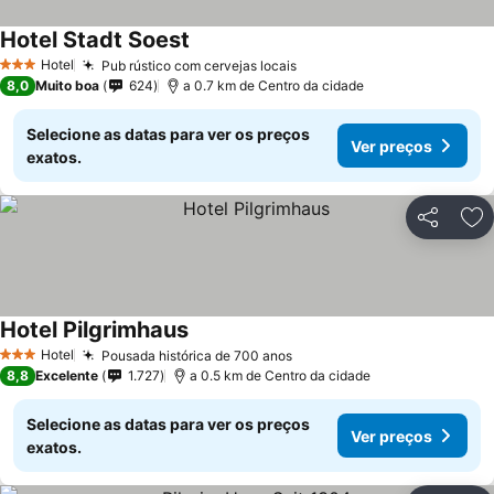
Hotel Stadt Soest
Hotel
Pub rústico com cervejas locais
3 Estrelas
8,0
Muito boa
624
a 0.7 km de Centro da cidade
Selecione as datas para ver os preços
Ver preços
exatos.
Partilhar
Ad
Hotel Pilgrimhaus
Hotel
Pousada histórica de 700 anos
3 Estrelas
8,8
Excelente
1.727
a 0.5 km de Centro da cidade
Selecione as datas para ver os preços
Ver preços
exatos.