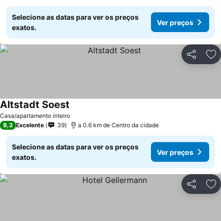
Selecione as datas para ver os preços
Ver preços
exatos.
Partilhar
Ad
Altstadt Soest
Casa/apartamento inteiro
9,3
Excelente
39
a 0.6 km de Centro da cidade
Selecione as datas para ver os preços
Ver preços
exatos.
Partilhar
Ad