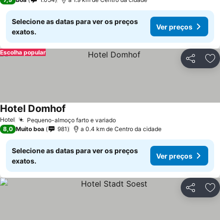
Selecione as datas para ver os preços
Ver preços
exatos.
Escolha popular
Partilhar
Ad
Hotel Domhof
Hotel
Pequeno-almoço farto e variado
8,0
Muito boa
981
a 0.4 km de Centro da cidade
Selecione as datas para ver os preços
Ver preços
exatos.
Partilhar
Ad