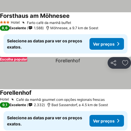
Forsthaus am Möhnesee
Hotel
Farto café da manhã buffet
3 Estrelas
8,6
Excelente
1.588
Möhnesee, a 9.7 km de Soest
Selecione as datas para ver os preços
Ver preços
exatos.
Escolha popular
Partilhar
Ad
Forellenhof
Hotel
Café da manhã gourmet com opções regionais frescas
9,1
Excelente
2.332
Bad Sassendorf, a 4.5 km de Soest
Selecione as datas para ver os preços
Ver preços
exatos.