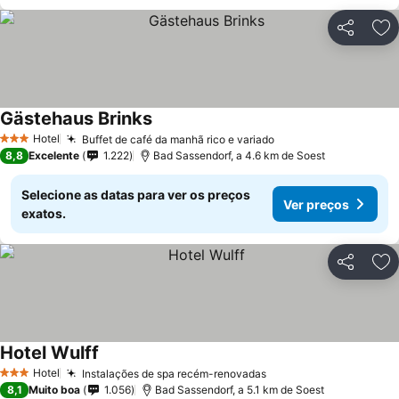
Partilhar
Ad
Gästehaus Brinks
Hotel
Buffet de café da manhã rico e variado
3 Estrelas
8,8
Excelente
1.222
Bad Sassendorf, a 4.6 km de Soest
Selecione as datas para ver os preços
Ver preços
exatos.
Partilhar
Ad
Hotel Wulff
Hotel
Instalações de spa recém-renovadas
3 Estrelas
8,1
Muito boa
1.056
Bad Sassendorf, a 5.1 km de Soest