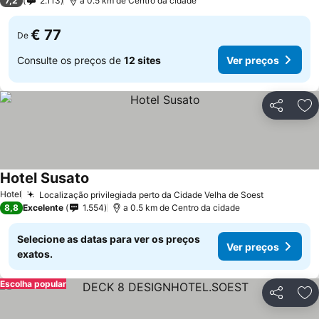
7,2
2.113
a 0.5 km de Centro da cidade
€ 77
De
Consulte os preços de
12 sites
Ver preços
Partilhar
Ad
Hotel Susato
Hotel
Localização privilegiada perto da Cidade Velha de Soest
8,8
Excelente
1.554
a 0.5 km de Centro da cidade
Selecione as datas para ver os preços
Ver preços
exatos.
Escolha popular
Partilhar
Ad