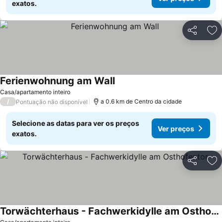
exatos.
Partilhar
Ad
Ferienwohnung am Wall
Casa/apartamento inteiro
/
a 0.6 km de Centro da cidade
Pontuação não disponível
Selecione as datas para ver os preços
Ver preços
exatos.
Partilhar
Ad
Torwächterhaus - Fachwerkidylle am Osthofentor