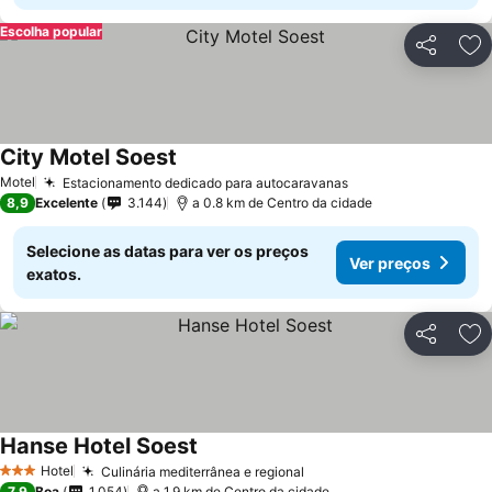
Escolha popular
Partilhar
Ad
City Motel Soest
Motel
Estacionamento dedicado para autocaravanas
8,9
Excelente
3.144
a 0.8 km de Centro da cidade
Selecione as datas para ver os preços
Ver preços
exatos.
Partilhar
Ad
Hanse Hotel Soest
Hotel
Culinária mediterrânea e regional
3 Estrelas
7,9
Boa
1.054
a 1.9 km de Centro da cidade