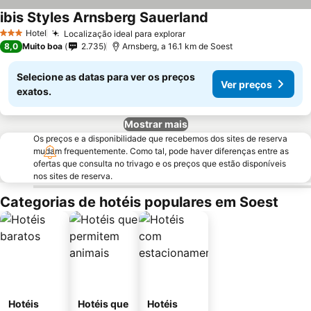
ibis Styles Arnsberg Sauerland
Hotel
Localização ideal para explorar
3 Estrelas
8,0
Muito boa
2.735
Arnsberg, a 16.1 km de Soest
Selecione as datas para ver os preços
Ver preços
exatos.
Mostrar mais
Os preços e a disponibilidade que recebemos dos sites de reserva
mudam frequentemente. Como tal, pode haver diferenças entre as
ofertas que consulta no trivago e os preços que estão disponíveis
nos sites de reserva.
Categorias de hotéis populares em Soest
Hotéis
Hotéis que
Hotéis