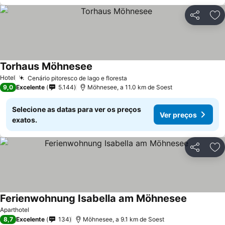
Partilhar
Ad
Torhaus Möhnesee
Hotel
Cenário pitoresco de lago e floresta
9,0
Excelente
5.144
Möhnesee, a 11.0 km de Soest
Selecione as datas para ver os preços
Ver preços
exatos.
Partilhar
Ad
Ferienwohnung Isabella am Möhnesee
Aparthotel
8,7
Excelente
134
Möhnesee, a 9.1 km de Soest