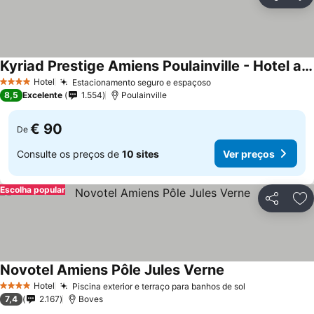
Partilhar
Ad
Kyriad Prestige Amiens Poulainville - Hotel and Spa
Hotel
Estacionamento seguro e espaçoso
4 Estrelas
8,5
Excelente
1.554
Poulainville
€ 90
De
Consulte os preços de
10 sites
Ver preços
Escolha popular
Partilhar
Ad
Novotel Amiens Pôle Jules Verne
Hotel
Piscina exterior e terraço para banhos de sol
4 Estrelas
7,4
2.167
Boves