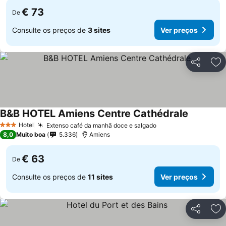
€ 73
De
Consulte os preços de
3 sites
Ver preços
Partilhar
Ad
B&B HOTEL Amiens Centre Cathédrale
Hotel
Extenso café da manhã doce e salgado
3 Estrelas
8,0
Muito boa
5.336
Amiens
€ 63
De
Consulte os preços de
11 sites
Ver preços
Partilhar
Ad