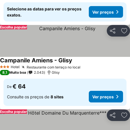
Selecione as datas para ver os preços
Ver preços
exatos.
Escolha popular
Partilhar
Ad
Campanile Amiens - Glisy
Hotel
Restaurante com terraço no local
3 Estrelas
8,1
Muito boa
2.043
Glisy
€ 64
De
Consulte os preços de
8 sites
Ver preços
Escolha popular
Partilhar
Ad