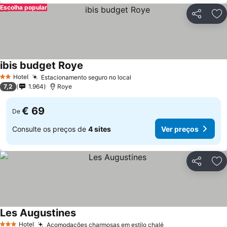
Escolha popular
Partilhar
Ad
ibis budget Roye
Hotel
Estacionamento seguro no local
2 Estrelas
7,2
1.964
Roye
€ 69
De
Consulte os preços de
4 sites
Ver preços
Partilhar
Ad
Les Augustines
Hotel
Acomodações charmosas em estilo chalé