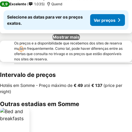
3 Estrelas
8,9
Excelente
1.035
Quend
Selecione as datas para ver os preços
Ver preços
exatos.
Mostrar mais
Os preços e a disponibilidade que recebemos dos sites de reserva
mudam frequentemente. Como tal, pode haver diferenças entre as
ofertas que consulta no trivago e os preços que estão disponíveis
nos sites de reserva.
Intervalo de preços
Hotéis em Somme -
Preço máximo
de
‎€ 49
até
‎€ 137
(price per
night)
Outras estadias em Somme