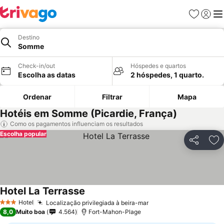
Favoritos
Iniciar
Me
Destino
Somme
Check-in/out
Hóspedes e quartos
Escolha as datas
2 hóspedes, 1 quarto.
Ordenar
Filtrar
Mapa
Hotéis em Somme (Picardie, França)
Como os pagamentos influenciam os resultados
Escolha popular
Partilhar
Ad
Hotel La Terrasse
Hotel
Localização privilegiada à beira-mar
3 Estrelas
8,0
Muito boa
4.564
Fort-Mahon-Plage