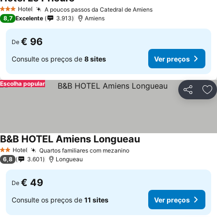
Hotel
A poucos passos da Catedral de Amiens
3 Estrelas
8,7
Excelente
3.913
Amiens
€ 96
De
Consulte os preços de
8 sites
Ver preços
Escolha popular
Partilhar
Ad
B&B HOTEL Amiens Longueau
Hotel
Quartos familiares com mezanino
2 Estrelas
6,8
3.601
Longueau
€ 49
De
Consulte os preços de
11 sites
Ver preços