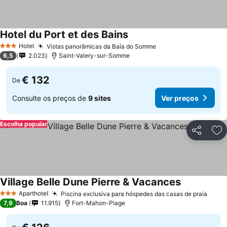
Hotel du Port et des Bains
Hotel
Vistas panorâmicas da Baía do Somme
3 Estrelas
6,5
2.023
Saint-Valery-sur-Somme
€ 132
De
Consulte os preços de
9 sites
Ver preços
Escolha popular
Partilhar
Ad
Village Belle Dune Pierre & Vacances
Aparthotel
Piscina exclusiva para hóspedes das casas de praia
3 Estrelas
7,9
Boa
11.915
Fort-Mahon-Plage