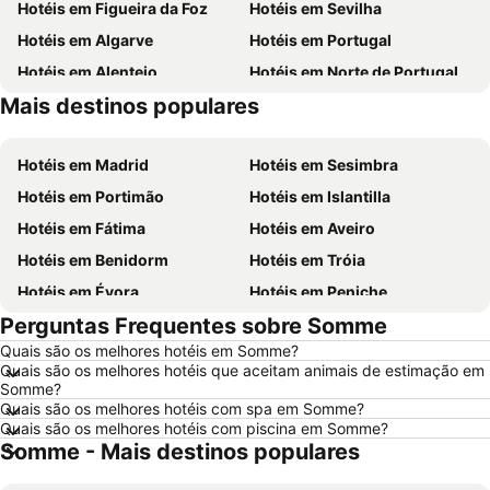
Hotéis em Figueira da Foz
Hotéis em Sevilha
Hotéis em Algarve
Hotéis em Portugal
Hotéis em Alentejo
Hotéis em Norte de Portugal
Mais destinos populares
Hotéis em Madeira
Hotéis em Sul de Espanha
Hotéis em Madrid
Hotéis em Sesimbra
Hotéis em Portimão
Hotéis em Islantilla
Hotéis em Fátima
Hotéis em Aveiro
Hotéis em Benidorm
Hotéis em Tróia
Hotéis em Évora
Hotéis em Peniche
Perguntas Frequentes sobre Somme
Hotéis em Porto Santo
Hotéis em Barcelona
Quais são os melhores hotéis em Somme?
Hotéis em Sangenjo
Hotéis em Nazaré
Quais são os melhores hotéis que aceitam animais de estimação em
Hotéis em Vigo
Hotéis em Vila Nova de Milfontes
Somme?
Quais são os melhores hotéis com spa em Somme?
Hotéis em Isla Canela
Hotéis em Roma
Quais são os melhores hotéis com piscina em Somme?
Somme - Mais destinos populares
Hotéis em Vilamoura
Hotéis em Espanha
Hotéis em Centro de Portugal
Hotéis em Málaga