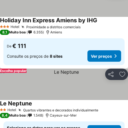
Holiday Inn Express Amiens by IHG
Hotel
Proximidade a distritos comerciais
3 Estrelas
8,1
Muito boa
6.355
Amiens
€ 111
De
Consulte os preços de
8 sites
Ver preços
Escolha popular
Partilhar
Ad
Le Neptune
Hotel
Quartos vibrantes e decorados individualmente
2 Estrelas
8,4
Muito boa
1.548
Cayeux-sur-Mer
Selecione as datas para ver os preços