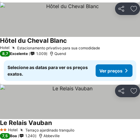
Partilhar
Ad
Hôtel du Cheval Blanc
Hotel
Estacionamento privativo para sua comodidade
8,7
Excelente
1.009
Quend
Selecione as datas para ver os preços
Ver preços
exatos.
Partilhar
Ad
Le Relais Vauban
Hotel
Terraço ajardinado tranquilo
2 Estrelas
7,5
Boa
1.240
Abbeville