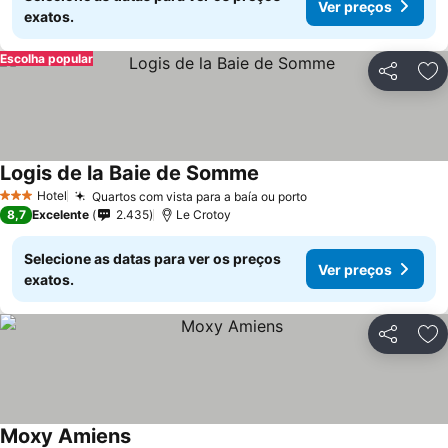
Ver preços
exatos.
Escolha popular
Partilhar
Ad
Logis de la Baie de Somme
Hotel
Quartos com vista para a baía ou porto
3 Estrelas
8,7
Excelente
2.435
Le Crotoy
Selecione as datas para ver os preços
Ver preços
exatos.
Partilhar
Ad
Moxy Amiens