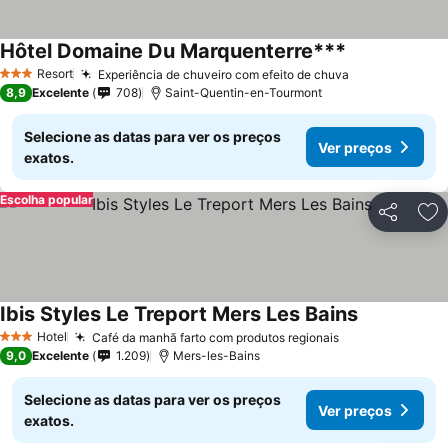
Hôtel Domaine Du Marquenterre***
Resort
Experiência de chuveiro com efeito de chuva
3 Estrelas
8,9
Excelente
708
Saint-Quentin-en-Tourmont
Selecione as datas para ver os preços
Ver preços
exatos.
Escolha popular
Partilhar
Ad
Ibis Styles Le Treport Mers Les Bains
Hotel
Café da manhã farto com produtos regionais
3 Estrelas
9,0
Excelente
1.209
Mers-les-Bains
Selecione as datas para ver os preços
Ver preços
exatos.