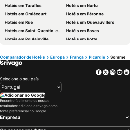
Hotéis em Tœufles
Hotéis em Nurlu
Hotéis em Minorca
Hotéis em Galiza
Hotéis em Omiécourt
Hotéis em Péronne
Hotéis em Andaluzia
Hotéis em Maiorca
Hotéis em Rue
Hotéis em Quevauvillers
Hotéis em Douro
Hotéis em Ilha do Sal
Hotéis em Saint-Quentin-en-Tourmont
Hotéis em Boves
Hotéis em Ibiza
Hotéis em Região de Lisboa
Hotéis em Poulainville
Hotéis em Potte
Hotéis em Serra da Estrela
Hotéis em Tenerife
Hotéis em Caix
Hotéis em Ault
Hotéis em Costa da Luz
Hotéis em São Miguel
Hotéis em Assevillers
Hotéis em Démuin
Hotéis em Gran Canaria
Hotéis em Malta
Comparador de Hotéis
Europa
França
Picardie
Somme
Hotéis em Costa de Almería
Hotéis em Região de Viana do Castelo
Facebook
Twitter
Insta
Yo
Selecione o seu país
Adicionar no Google
Encontre facilmente os nossos
resultados: adicione o trivago como
fonte preferencial no Google.
Empresa