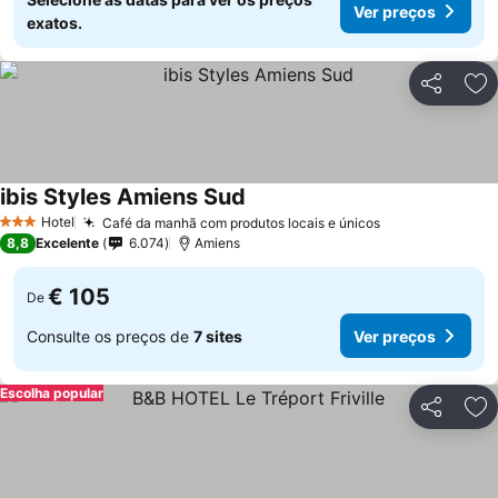
Ver preços
exatos.
Partilhar
Ad
ibis Styles Amiens Sud
Hotel
Café da manhã com produtos locais e únicos
3 Estrelas
8,8
Excelente
6.074
Amiens
€ 105
De
Consulte os preços de
7 sites
Ver preços
Escolha popular
Partilhar
Ad