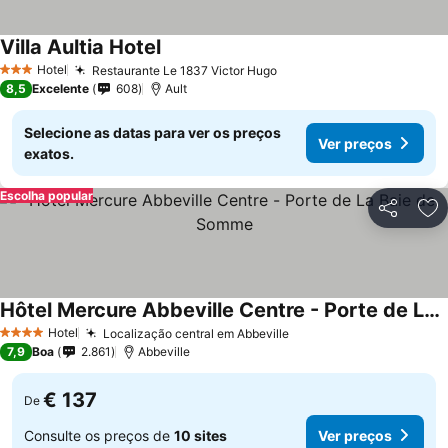
Villa Aultia Hotel
Hotel
Restaurante Le 1837 Victor Hugo
3 Estrelas
8,5
Excelente
608
Ault
Selecione as datas para ver os preços
Ver preços
exatos.
Escolha popular
Partilhar
Ad
Hôtel Mercure Abbeville Centre - Porte de La Baie de Somme
Hotel
Localização central em Abbeville
4 Estrelas
7,9
Boa
2.861
Abbeville
€ 137
De
Consulte os preços de
10 sites
Ver preços