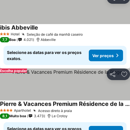
Partilhar
Ad
ibis Abbeville
Hotel
Seleção de café da manhã caseiro
3 Estrelas
7,7
Boa
4.021
Abbeville
Selecione as datas para ver os preços
Ver preços
exatos.
Escolha popular
Partilhar
Ad
Pierre & Vacances Premium Résidence de la Plage
Aparthotel
Acesso direto à praia
4 Estrelas
8,1
Muito boa
3.473
Le Crotoy
Selecione as datas para ver os preços