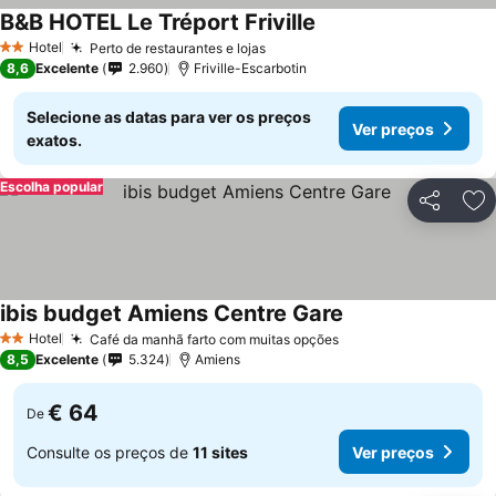
B&B HOTEL Le Tréport Friville
Hotel
Perto de restaurantes e lojas
2 Estrelas
8,6
Excelente
2.960
Friville-Escarbotin
Selecione as datas para ver os preços
Ver preços
exatos.
Escolha popular
Partilhar
Ad
ibis budget Amiens Centre Gare
Hotel
Café da manhã farto com muitas opções
2 Estrelas
8,5
Excelente
5.324
Amiens
€ 64
De
Consulte os preços de
11 sites
Ver preços