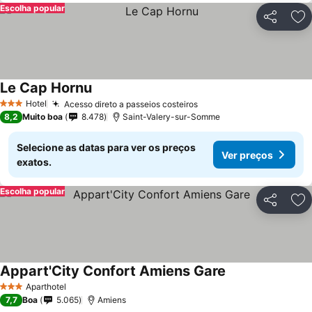
Escolha popular
Partilhar
Ad
Le Cap Hornu
Hotel
Acesso direto a passeios costeiros
3 Estrelas
8,2
Muito boa
8.478
Saint-Valery-sur-Somme
Selecione as datas para ver os preços
Ver preços
exatos.
Escolha popular
Partilhar
Ad
Appart'City Confort Amiens Gare
Aparthotel
3 Estrelas
7,7
Boa
5.065
Amiens