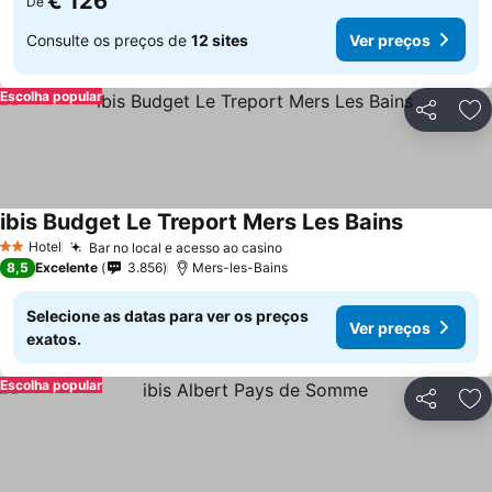
€ 126
De
Consulte os preços de
12 sites
Ver preços
Escolha popular
Partilhar
Ad
ibis Budget Le Treport Mers Les Bains
Hotel
Bar no local e acesso ao casino
2 Estrelas
8,5
Excelente
3.856
Mers-les-Bains
Selecione as datas para ver os preços
Ver preços
exatos.
Escolha popular
Partilhar
Ad