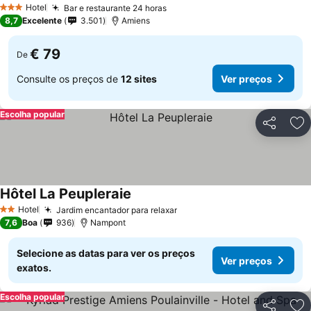
Hotel
Bar e restaurante 24 horas
3 Estrelas
8,7
Excelente
3.501
Amiens
€ 79
De
Consulte os preços de
12 sites
Ver preços
Escolha popular
Partilhar
Ad
Hôtel La Peupleraie
Hotel
Jardim encantador para relaxar
2 Estrelas
7,6
Boa
936
Nampont
Selecione as datas para ver os preços
Ver preços
exatos.
Escolha popular