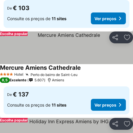
€ 103
De
Consulte os preços de
11 sites
Ver preços
Escolha popular
Partilhar
Ad
Mercure Amiens Cathedrale
Hotel
Perto do bairro de Saint-Leu
4 Estrelas
8,5
Excelente
5.607
Amiens
€ 137
De
Consulte os preços de
11 sites
Ver preços
Escolha popular
Partilhar
Ad