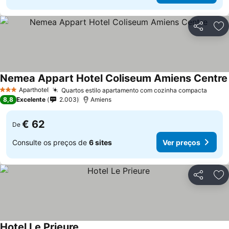
Partilhar
Ad
Nemea Appart Hotel Coliseum Amiens Centre
Aparthotel
Quartos estilo apartamento com cozinha compacta
3 Estrelas
8,8
Excelente
2.003
Amiens
€ 62
De
Consulte os preços de
6 sites
Ver preços
Partilhar
Ad
Hotel Le Prieure