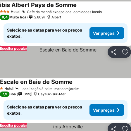
ibis Albert Pays de Somme
Hotel
Café da manhã excepcional com doces locais
3 Estrelas
8,4
Muito boa
2.809
Albert
Selecione as datas para ver os preços
Ver preços
exatos.
Escolha popular
Partilhar
Ad
Escale en Baie de Somme
Hotel
Localização à beira-mar com jardim
1 Estrelas
7,9
Boa
399
Cayeux-sur-Mer
Selecione as datas para ver os preços
Ver preços
exatos.
Escolha popular