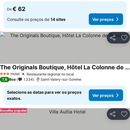
€ 62
De
Consulte os preços de
14 sites
Ver preços
Partilhar
Ad
The Originals Boutique, Hôtel La Colonne de Bronze
Hotel
Restaurante regional no local
3 Estrelas
7,8
Boa
1.334
Saint-Valery-sur-Somme
Selecione as datas para ver os preços
Ver preços
exatos.
Escolha popular
Partilhar
Ad