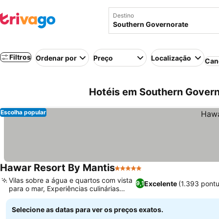
Destino
Filtros
Ordenar por
Preço
Localização
Can
Hotéis em Southern Govern
Escolha popular
Hawar Resort By Mantis
5 Estrelas
Vilas sobre a água e quartos com vista
Excelente
(1.393 pont
9,1
para o mar, Experiências culinárias
diversas
Selecione as datas para ver os preços exatos.