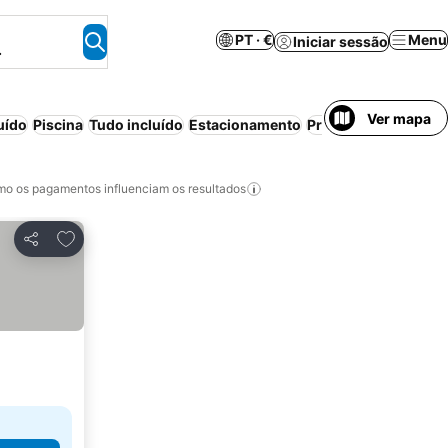
PT · €
Menu
Iniciar sessão
.
Ver mapa
uído
Piscina
Tudo incluído
Estacionamento
Praia
Meia-pensão
o os pagamentos influenciam os resultados
Adicionar aos favoritos
Partilhar