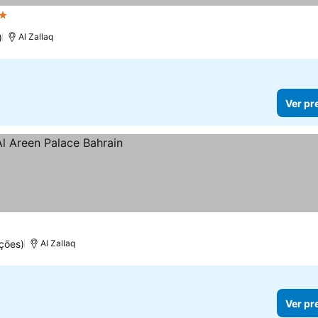
elas
)
Al Zallaq
Ver pr
ções)
Al Zallaq
Ver pr