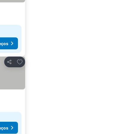
eços
Adicionar aos favoritos
Partilhar
eços