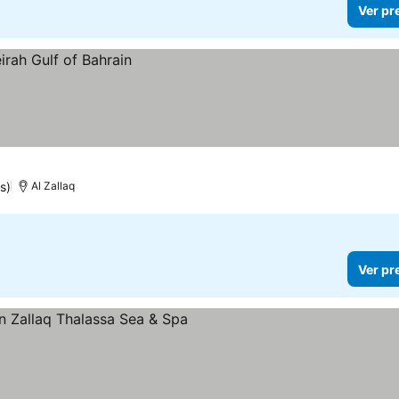
Ver pr
s)
Al Zallaq
Ver pr