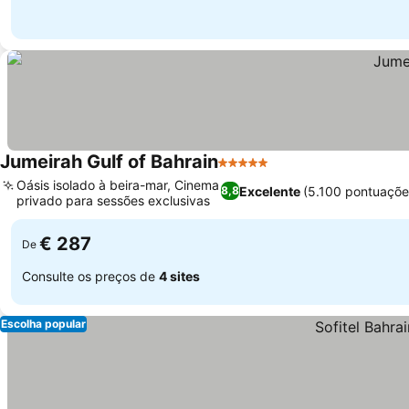
Jumeirah Gulf of Bahrain
5 Estrelas
Oásis isolado à beira-mar, Cinema
Excelente
(5.100 pontuaçõe
8,8
privado para sessões exclusivas
€ 287
De
Consulte os preços de
4 sites
Escolha popular