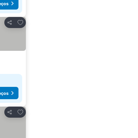
eços
Adicionar aos favoritos
Partilhar
eços
Adicionar aos favoritos
Partilhar