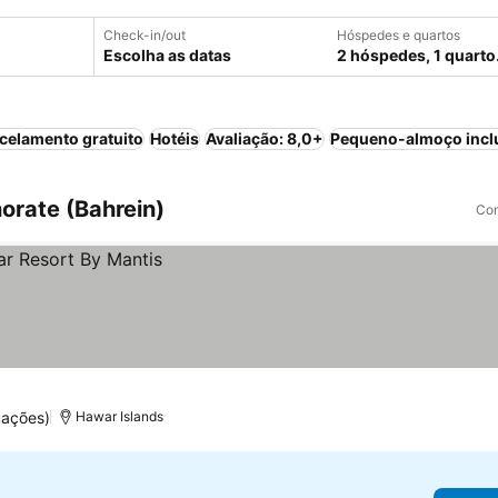
Check-in/out
Hóspedes e quartos
Escolha as datas
2 hóspedes, 1 quarto
celamento gratuito
Hotéis
Avaliação: 8,0+
Pequeno-almoço incl
orate (Bahrein)
Com
uações)
Hawar Islands