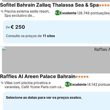
Sofitel Bahrain Zallaq Thalassa Sea & Spa
5 Estr
Piscina externa estilo resort,
Excelente
(28.749 pontuações
9,3
Spa exclusivo de
talassoterapia
€ 250
De
Consulte os preços de
11 sites
Raffles Al Areen Palace Bahrain
5 Estrelas
Villas com piscina privativa e
Excelente
(4.142 pontua
9,5
varandas, Café Ycone Paris com café
exclusivo
Selecione as datas para ver os preços exatos.