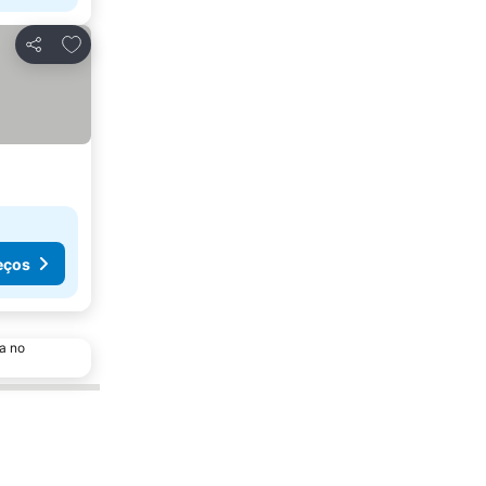
Adicionar aos favoritos
Partilhar
eços
a no