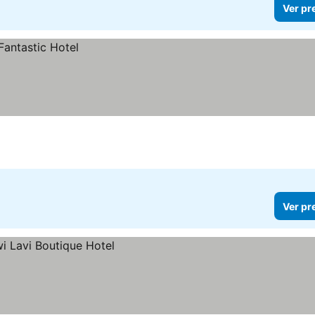
Ver pr
Ver pr