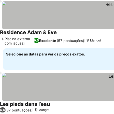
Residence Adam & Eve
Piscina externa
Excelente
(57 pontuações)
9,5
Marigot
com jacuzzi
Selecione as datas para ver os preços exatos.
Les pieds dans l’eau
(37 pontuações)
6,6
Marigot