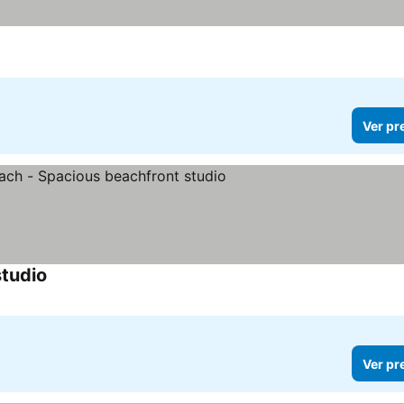
Ver pr
tudio
Ver pr