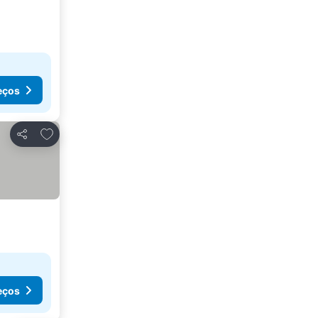
eços
Adicionar aos favoritos
Partilhar
eços