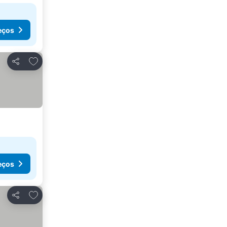
eços
Adicionar aos favoritos
Partilhar
eços
Adicionar aos favoritos
Partilhar