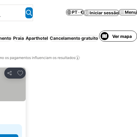
PT · €
Menu
Iniciar sessão
.
Ver mapa
mento
Praia
Aparthotel
Cancelamento gratuito
o os pagamentos influenciam os resultados
Adicionar aos favoritos
Partilhar