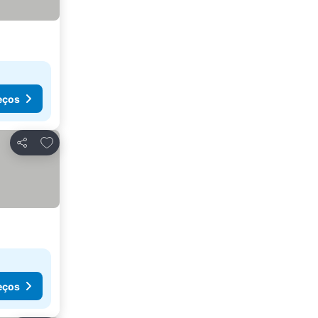
eços
Adicionar aos favoritos
Partilhar
eços