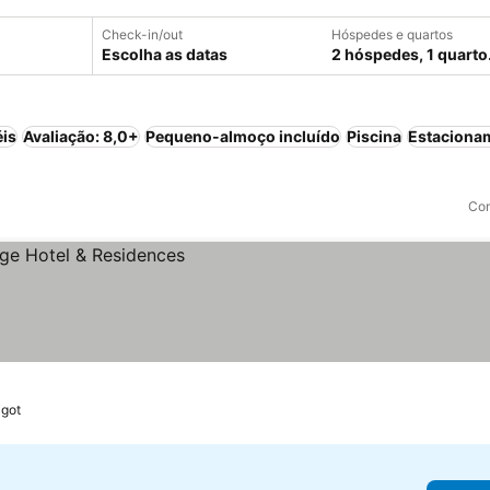
Check-in/out
Hóspedes e quartos
Escolha as datas
2 hóspedes, 1 quarto
éis
Avaliação: 8,0+
Pequeno-almoço incluído
Piscina
Estaciona
Com
igot