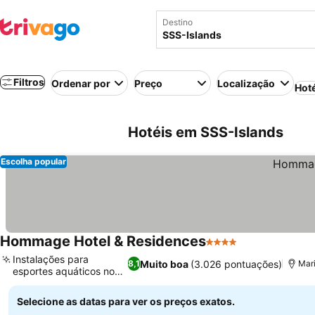
Destino
Filtros
Ordenar por
Preço
Localização
Hot
Hotéis em SSS-Islands
Escolha popular
Hommage Hotel & Residences
4 Estrelas
Instalações para
Muito boa
(3.026 pontuações)
8,1
Mar
esportes aquáticos no
local
Selecione as datas para ver os preços exatos.