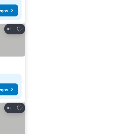
eços
Adicionar aos favoritos
Partilhar
eços
Adicionar aos favoritos
Partilhar