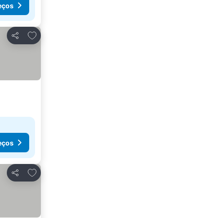
eços
Adicionar aos favoritos
Partilhar
eços
Adicionar aos favoritos
Partilhar