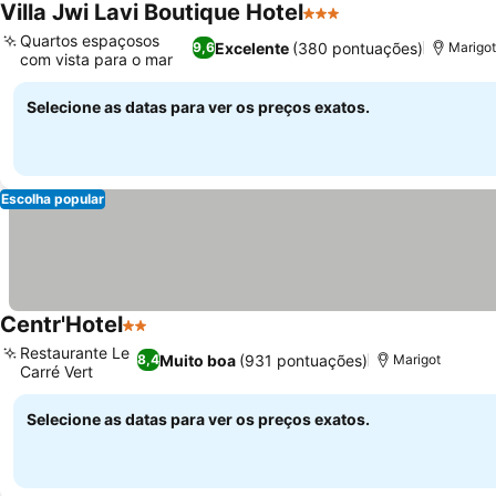
Villa Jwi Lavi Boutique Hotel
3 Estrelas
Quartos espaçosos
Excelente
(380 pontuações)
9,6
Marigo
com vista para o mar
Selecione as datas para ver os preços exatos.
Escolha popular
Centr'Hotel
2 Estrelas
Restaurante Le
Muito boa
(931 pontuações)
8,4
Marigot
Carré Vert
Selecione as datas para ver os preços exatos.