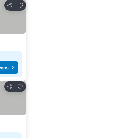
Adicionar aos favoritos
Partilhar
eços
Adicionar aos favoritos
Partilhar