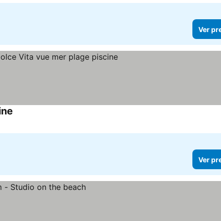
Ver pr
ine
Ver pr