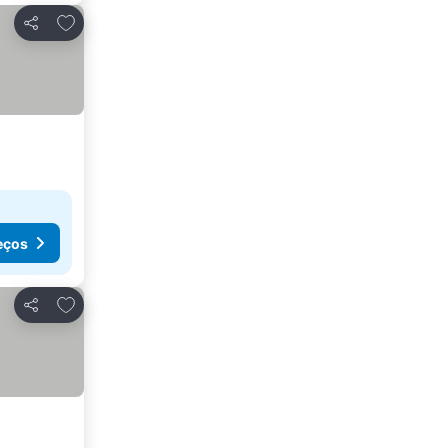
Adicionar aos favoritos
Partilhar
eços
Adicionar aos favoritos
Partilhar